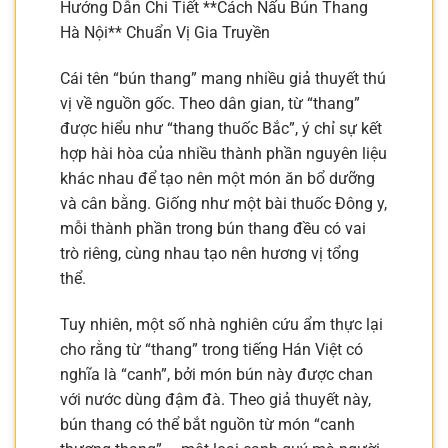
Hướng Dẫn Chi Tiết **Cách Nấu Bún Thang
Hà Nội** Chuẩn Vị Gia Truyền
Cái tên “bún thang” mang nhiều giả thuyết thú
vị về nguồn gốc. Theo dân gian, từ “thang”
được hiểu như “thang thuốc Bắc”, ý chỉ sự kết
hợp hài hòa của nhiều thành phần nguyên liệu
khác nhau để tạo nên một món ăn bổ dưỡng
và cân bằng. Giống như một bài thuốc Đông y,
mỗi thành phần trong bún thang đều có vai
trò riêng, cùng nhau tạo nên hương vị tổng
thể.
Tuy nhiên, một số nhà nghiên cứu ẩm thực lại
cho rằng từ “thang” trong tiếng Hán Việt có
nghĩa là “canh”, bởi món bún này được chan
với nước dùng đậm đà. Theo giả thuyết này,
bún thang có thể bắt nguồn từ món “canh