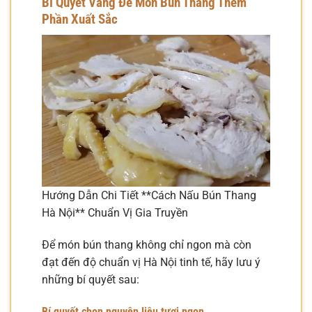
Bí Quyết Vàng Để Món Bún Thang Thêm
Phần Xuất Sắc
Hướng Dẫn Chi Tiết **Cách Nấu Bún Thang
Hà Nội** Chuẩn Vị Gia Truyền
Để món bún thang không chỉ ngon mà còn
đạt đến độ chuẩn vị Hà Nội tinh tế, hãy lưu ý
những bí quyết sau:
Bí quyết chọn nguyên liệu tươi ngon