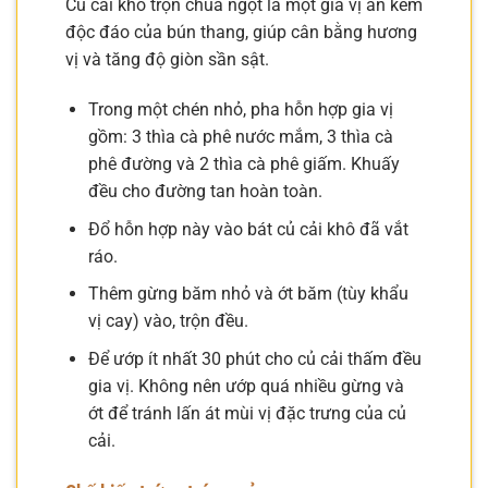
Củ cải khô trộn chua ngọt là một gia vị ăn kèm
độc đáo của bún thang, giúp cân bằng hương
vị và tăng độ giòn sần sật.
Trong một chén nhỏ, pha hỗn hợp gia vị
gồm: 3 thìa cà phê nước mắm, 3 thìa cà
phê đường và 2 thìa cà phê giấm. Khuấy
đều cho đường tan hoàn toàn.
Đổ hỗn hợp này vào bát củ cải khô đã vắt
ráo.
Thêm gừng băm nhỏ và ớt băm (tùy khẩu
vị cay) vào, trộn đều.
Để ướp ít nhất 30 phút cho củ cải thấm đều
gia vị. Không nên ướp quá nhiều gừng và
ớt để tránh lấn át mùi vị đặc trưng của củ
cải.