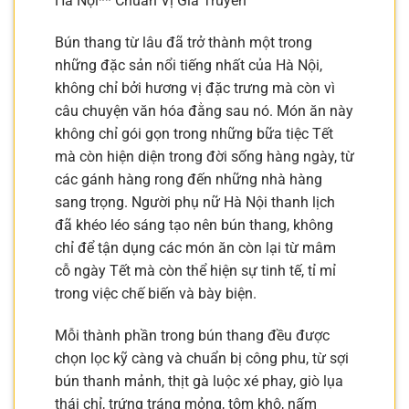
Hà Nội** Chuẩn Vị Gia Truyền
Bún thang từ lâu đã trở thành một trong
những đặc sản nổi tiếng nhất của Hà Nội,
không chỉ bởi hương vị đặc trưng mà còn vì
câu chuyện văn hóa đằng sau nó. Món ăn này
không chỉ gói gọn trong những bữa tiệc Tết
mà còn hiện diện trong đời sống hàng ngày, từ
các gánh hàng rong đến những nhà hàng
sang trọng. Người phụ nữ Hà Nội thanh lịch
đã khéo léo sáng tạo nên bún thang, không
chỉ để tận dụng các món ăn còn lại từ mâm
cỗ ngày Tết mà còn thể hiện sự tinh tế, tỉ mỉ
trong việc chế biến và bày biện.
Mỗi thành phần trong bún thang đều được
chọn lọc kỹ càng và chuẩn bị công phu, từ sợi
bún thanh mảnh, thịt gà luộc xé phay, giò lụa
thái chỉ, trứng tráng mỏng, tôm khô, nấm