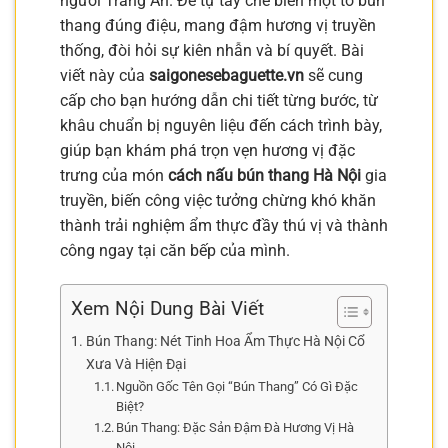
người Tràng An. Để tự tay chế biến một tô bún
thang đúng điệu, mang đậm hương vị truyền
thống, đòi hỏi sự kiên nhẫn và bí quyết. Bài
viết này của
saigonesebaguette.vn
sẽ cung
cấp cho bạn hướng dẫn chi tiết từng bước, từ
khâu chuẩn bị nguyên liệu đến cách trình bày,
giúp bạn khám phá trọn vẹn hương vị đặc
trưng của món
cách nấu bún thang Hà Nội
gia
truyền, biến công việc tưởng chừng khó khăn
thành trải nghiệm ẩm thực đầy thú vị và thành
công ngay tại căn bếp của mình.
Xem Nội Dung Bài Viết
Bún Thang: Nét Tinh Hoa Ẩm Thực Hà Nội Cổ
Xưa Và Hiện Đại
Nguồn Gốc Tên Gọi “Bún Thang” Có Gì Đặc
Biệt?
Bún Thang: Đặc Sản Đậm Đà Hương Vị Hà
Nội