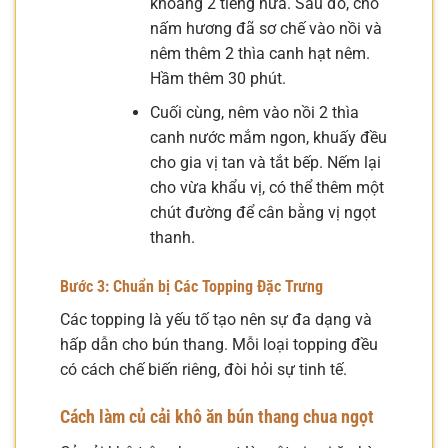
khoảng 2 tiếng nữa. Sau đó, cho
nấm hương đã sơ chế vào nồi và
nêm thêm 2 thìa canh hạt nêm.
Hầm thêm 30 phút.
Cuối cùng, nêm vào nồi 2 thìa
canh nước mắm ngon, khuấy đều
cho gia vị tan và tắt bếp. Nếm lại
cho vừa khẩu vị, có thể thêm một
chút đường để cân bằng vị ngọt
thanh.
Bước 3: Chuẩn bị Các Topping Đặc Trưng
Các topping là yếu tố tạo nên sự đa dạng và
hấp dẫn cho bún thang. Mỗi loại topping đều
có cách chế biến riêng, đòi hỏi sự tinh tế.
Cách làm củ cải khô ăn bún thang chua ngọt