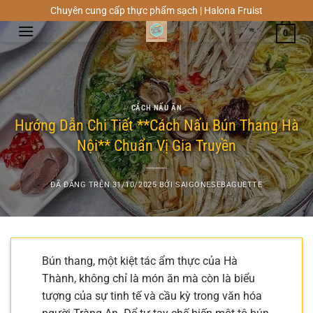
Chuyển
Chuyên cung cấp thực phẩm sạch | Halona Fruist
đến
0
nội
dung
CÁCH NẤU ĂN
Hướng Dẫn Chi Tiết **Cách Nấu Bún Thang Hà
Nội** Chuẩn Vị Gia Truyền
ĐÃ ĐĂNG TRÊN
31/10/2025
BỞI
SAIGONESEBAGUETTE
Bún thang, một kiệt tác ẩm thực của Hà
Thành, không chỉ là món ăn mà còn là biểu
tượng của sự tinh tế và cầu kỳ trong văn hóa