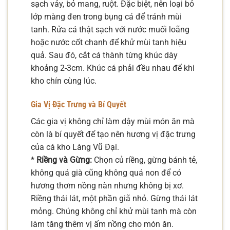
sạch vảy, bỏ mang, ruột. Đặc biệt, nên loại bỏ
lớp màng đen trong bụng cá để tránh mùi
tanh. Rửa cá thật sạch với nước muối loãng
hoặc nước cốt chanh để khử mùi tanh hiệu
quả. Sau đó, cắt cá thành từng khúc dày
khoảng 2-3cm. Khúc cá phải đều nhau để khi
kho chín cùng lúc.
Gia Vị Đặc Trưng và Bí Quyết
Các gia vị không chỉ làm dậy mùi món ăn mà
còn là bí quyết để tạo nên hương vị đặc trưng
của cá kho Làng Vũ Đại.
*
Riềng và Gừng:
Chọn củ riềng, gừng bánh tẻ,
không quá già cũng không quá non để có
hương thơm nồng nàn nhưng không bị xơ.
Riềng thái lát, một phần giã nhỏ. Gừng thái lát
mỏng. Chúng không chỉ khử mùi tanh mà còn
làm tăng thêm vị ấm nồng cho món ăn.