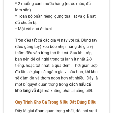
* 2 muỗng canh nước hàng (nước màu, đã
làm sẵn)
* Toàn bộ phần riềng, gừng thái lát và giã nát
đã chuẩn bị.
* Một vài quả ớt tươi.
Trộn đều tất cả các gia vị này với cá. Dùng tay
(đeo găng tay) xoa bóp nhẹ nhàng để gia vị
thấm đều vào từng thớ thịt cá. Sau khi ướp,
bạn nên để cá nghỉ trong tủ lạnh ít nhất 2-3
tiếng, hoặc tốt nhất là qua đêm. Thời gian ướp
đủ lâu sẽ giúp cá ngấm gia vị sâu hơn, khi kho
sẽ đậm đà và thơm ngon hơn rất nhiều. Đây là
một bí quyết quan trọng trong
cách nấu cá
kho làng vũ đại
mà không phải ai cũng biết.
Quy Trình Kho Cá Trong Niêu Đất Đúng Điệu
Đây là giai đoạn quan trọng nhất, đòi hỏi sự tỉ