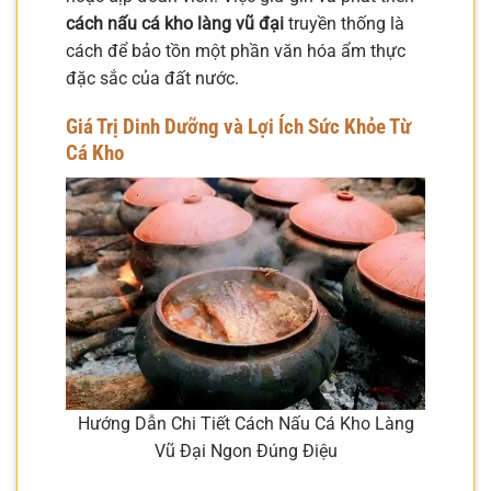
cách nấu cá kho làng vũ đại
truyền thống là
cách để bảo tồn một phần văn hóa ẩm thực
đặc sắc của đất nước.
Giá Trị Dinh Dưỡng và Lợi Ích Sức Khỏe Từ
Cá Kho
Hướng Dẫn Chi Tiết Cách Nấu Cá Kho Làng
Vũ Đại Ngon Đúng Điệu