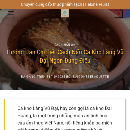
Chuyển
Chuyên cung cấp thực phẩm sạch | Halona Fruist
đến
0
nội
dung
CÁCH NẤU ĂN
Hướng Dẫn Chi Tiết Cách Nấu Cá Kho Làng Vũ
Đại Ngon Đúng Điệu
ĐÃ ĐĂNG TRÊN
31/10/2025
BỞI
SAIGONESEBAGUETTE
Cá kho Làng Vũ Đại, hay còn gọi là cá kho Đại
Hoàng, là một trong những món ăn tinh hoa
của ẩm thực Việt Nam, nổi tiếng khắp ba miền