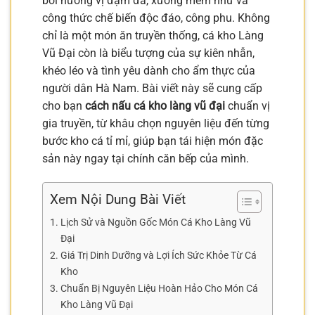
bởi hương vị đậm đà, xương mềm nhừ và
công thức chế biến độc đáo, công phu. Không
chỉ là một món ăn truyền thống, cá kho Làng
Vũ Đại còn là biểu tượng của sự kiên nhẫn,
khéo léo và tình yêu dành cho ẩm thực của
người dân Hà Nam. Bài viết này sẽ cung cấp
cho bạn
cách nấu cá kho làng vũ đại
chuẩn vị
gia truyền, từ khâu chọn nguyên liệu đến từng
bước kho cá tỉ mỉ, giúp bạn tái hiện món đặc
sản này ngay tại chính căn bếp của mình.
Xem Nội Dung Bài Viết
Lịch Sử và Nguồn Gốc Món Cá Kho Làng Vũ
Đại
Giá Trị Dinh Dưỡng và Lợi Ích Sức Khỏe Từ Cá
Kho
Chuẩn Bị Nguyên Liệu Hoàn Hảo Cho Món Cá
Kho Làng Vũ Đại