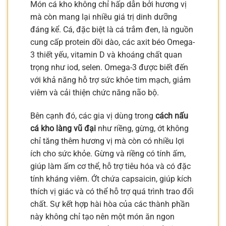
Món cá kho không chỉ hấp dẫn bởi hương vị
mà còn mang lại nhiều giá trị dinh dưỡng
đáng kể. Cá, đặc biệt là cá trắm đen, là nguồn
cung cấp protein dồi dào, các axit béo Omega-
3 thiết yếu, vitamin D và khoáng chất quan
trọng như iod, selen. Omega-3 được biết đến
với khả năng hỗ trợ sức khỏe tim mạch, giảm
viêm và cải thiện chức năng não bộ.
Bên cạnh đó, các gia vị dùng trong
cách nấu
cá kho làng vũ đại
như riềng, gừng, ớt không
chỉ tăng thêm hương vị mà còn có nhiều lợi
ích cho sức khỏe. Gừng và riềng có tính ấm,
giúp làm ấm cơ thể, hỗ trợ tiêu hóa và có đặc
tính kháng viêm. Ớt chứa capsaicin, giúp kích
thích vị giác và có thể hỗ trợ quá trình trao đổi
chất. Sự kết hợp hài hòa của các thành phần
này không chỉ tạo nên một món ăn ngon