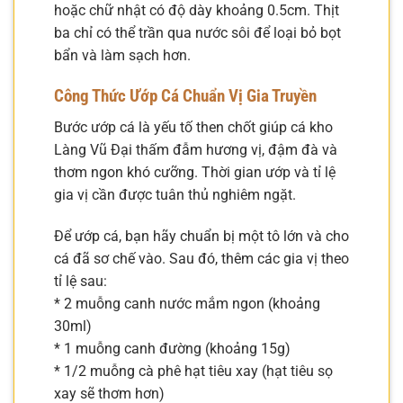
hoặc chữ nhật có độ dày khoảng 0.5cm. Thịt
ba chỉ có thể trần qua nước sôi để loại bỏ bọt
bẩn và làm sạch hơn.
Công Thức Ướp Cá Chuẩn Vị Gia Truyền
Bước ướp cá là yếu tố then chốt giúp cá kho
Làng Vũ Đại thấm đẫm hương vị, đậm đà và
thơm ngon khó cưỡng. Thời gian ướp và tỉ lệ
gia vị cần được tuân thủ nghiêm ngặt.
Để ướp cá, bạn hãy chuẩn bị một tô lớn và cho
cá đã sơ chế vào. Sau đó, thêm các gia vị theo
tỉ lệ sau:
* 2 muỗng canh nước mắm ngon (khoảng
30ml)
* 1 muỗng canh đường (khoảng 15g)
* 1/2 muỗng cà phê hạt tiêu xay (hạt tiêu sọ
xay sẽ thơm hơn)