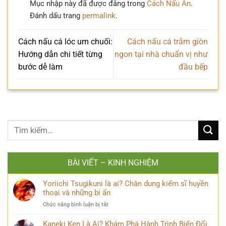
Mục nhập này đã được đăng trong
Cách Nấu Ăn
.
Đánh dấu trang
permalink
.
Cách nấu cá lóc um chuối:
Cách nấu cá trắm giòn
Hướng dẫn chi tiết từng
ngon tại nhà chuẩn vị như
bước dễ làm
đầu bếp
BÀI VIẾT – KINH NGHIỆM
Yoriichi Tsugikuni là ai? Chân dung kiếm sĩ huyền
thoại và những bí ẩn
ở
Chức năng bình luận bị tắt
Yoriichi
Tsugikuni
Kaneki Ken Là Ai? Khám Phá Hành Trình Biến Đổi