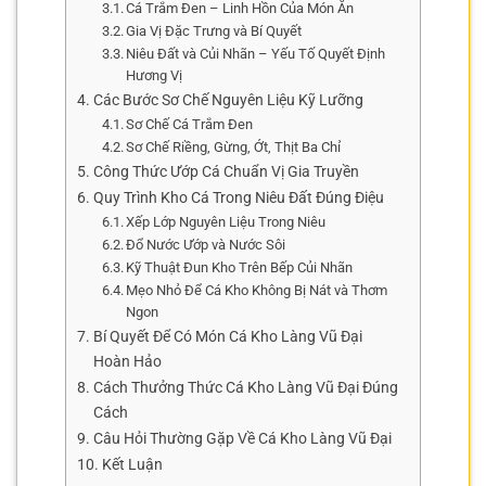
Cá Trắm Đen – Linh Hồn Của Món Ăn
Gia Vị Đặc Trưng và Bí Quyết
Niêu Đất và Củi Nhãn – Yếu Tố Quyết Định
Hương Vị
Các Bước Sơ Chế Nguyên Liệu Kỹ Lưỡng
Sơ Chế Cá Trắm Đen
Sơ Chế Riềng, Gừng, Ớt, Thịt Ba Chỉ
Công Thức Ướp Cá Chuẩn Vị Gia Truyền
Quy Trình Kho Cá Trong Niêu Đất Đúng Điệu
Xếp Lớp Nguyên Liệu Trong Niêu
Đổ Nước Ướp và Nước Sôi
Kỹ Thuật Đun Kho Trên Bếp Củi Nhãn
Mẹo Nhỏ Để Cá Kho Không Bị Nát và Thơm
Ngon
Bí Quyết Để Có Món Cá Kho Làng Vũ Đại
Hoàn Hảo
Cách Thưởng Thức Cá Kho Làng Vũ Đại Đúng
Cách
Câu Hỏi Thường Gặp Về Cá Kho Làng Vũ Đại
Kết Luận