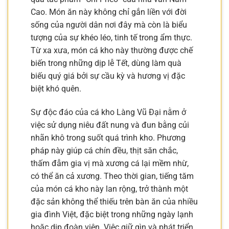
Cao. Món ăn này không chỉ gắn liền với đời
sống của người dân nơi đây mà còn là biểu
tượng của sự khéo léo, tinh tế trong ẩm thực.
Từ xa xưa, món cá kho này thường được chế
biến trong những dịp lễ Tết, dùng làm quà
biếu quý giá bởi sự cầu kỳ và hương vị đặc
biệt khó quên.
Sự độc đáo của cá kho Làng Vũ Đại nằm ở
việc sử dụng niêu đất nung và đun bằng củi
nhãn khô trong suốt quá trình kho. Phương
pháp này giúp cá chín đều, thịt săn chắc,
thấm đẫm gia vị mà xương cá lại mềm nhừ,
có thể ăn cả xương. Theo thời gian, tiếng tăm
của món cá kho này lan rộng, trở thành một
đặc sản không thể thiếu trên bàn ăn của nhiều
gia đình Việt, đặc biệt trong những ngày lạnh
hoặc dịp đoàn viên. Việc giữ gìn và phát triển