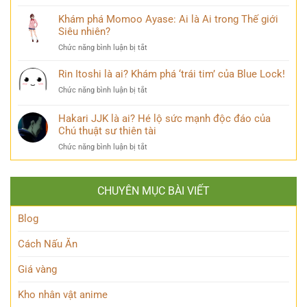
Thương
Linnea
lộ
Kẻ
Genshin
Khám phá Momoo Ayase: Ai là Ai trong Thế giới
thiên
Phản
Là
Siêu nhiên?
tài
Diện
Ai?
ẩn
Huyền
ở
Chức năng bình luận bị tắt
Khám
mình
Thoại
Khám
Phá
của
phá
Rin Itoshi là ai? Khám phá ‘trái tim’ của Blue Lock!
Nhân
Lớp
Momoo
Vật
Học
ở
Chức năng bình luận bị tắt
Ayase:
Nham
Biết
Rin
Ai
Bí
Tuốt
Itoshi
Hakari JJK là ai? Hé lộ sức mạnh độc đáo của
là
Ẩn
là
Ai
Chú thuật sư thiên tài
ai?
trong
ở
Chức năng bình luận bị tắt
Khám
Thế
Hakari
phá
giới
JJK
‘trái
Siêu
là
tim’
nhiên?
CHUYÊN MỤC BÀI VIẾT
ai?
của
Hé
Blue
lộ
Blog
Lock!
sức
mạnh
Cách Nấu Ăn
độc
đáo
Giá vàng
của
Chú
Kho nhân vật anime
thuật