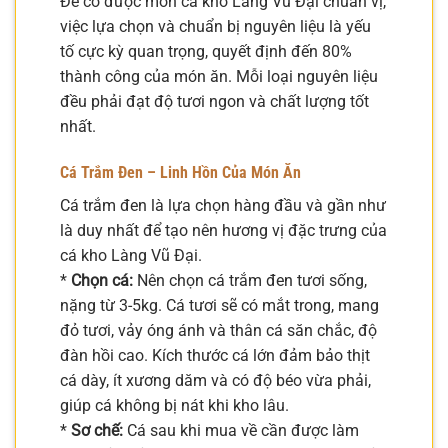
Để có được món cá kho Làng Vũ Đại chuẩn vị,
việc lựa chọn và chuẩn bị nguyên liệu là yếu
tố cực kỳ quan trọng, quyết định đến 80%
thành công của món ăn. Mỗi loại nguyên liệu
đều phải đạt độ tươi ngon và chất lượng tốt
nhất.
Cá Trắm Đen – Linh Hồn Của Món Ăn
Cá trắm đen là lựa chọn hàng đầu và gần như
là duy nhất để tạo nên hương vị đặc trưng của
cá kho Làng Vũ Đại.
*
Chọn cá:
Nên chọn cá trắm đen tươi sống,
nặng từ 3-5kg. Cá tươi sẽ có mắt trong, mang
đỏ tươi, vảy óng ánh và thân cá săn chắc, độ
đàn hồi cao. Kích thước cá lớn đảm bảo thịt
cá dày, ít xương dăm và có độ béo vừa phải,
giúp cá không bị nát khi kho lâu.
*
Sơ chế:
Cá sau khi mua về cần được làm