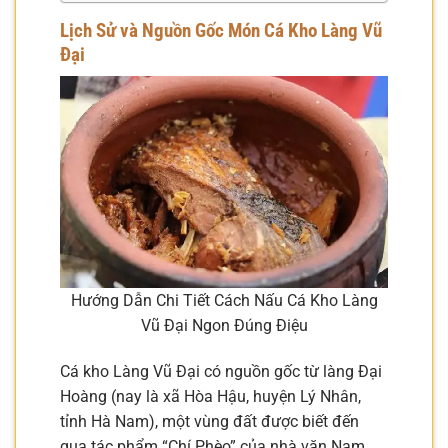
Lịch Sử và Nguồn Gốc Món Cá Kho Làng Vũ
Đại
Hướng Dẫn Chi Tiết Cách Nấu Cá Kho Làng
Vũ Đại Ngon Đúng Điệu
Cá kho Làng Vũ Đại có nguồn gốc từ làng Đại
Hoàng (nay là xã Hòa Hậu, huyện Lý Nhân,
tỉnh Hà Nam), một vùng đất được biết đến
qua tác phẩm “Chí Phèo” của nhà văn Nam