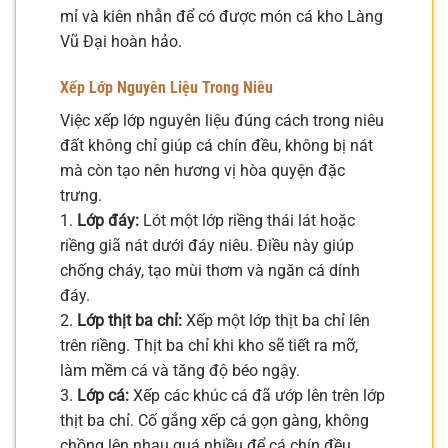
mỉ và kiên nhẫn để có được món cá kho Làng
Vũ Đại hoàn hảo.
Xếp Lớp Nguyên Liệu Trong Niêu
Việc xếp lớp nguyên liệu đúng cách trong niêu
đất không chỉ giúp cá chín đều, không bị nát
mà còn tạo nên hương vị hòa quyện đặc
trưng.
1.
Lớp đáy:
Lót một lớp riềng thái lát hoặc
riềng giã nát dưới đáy niêu. Điều này giúp
chống cháy, tạo mùi thơm và ngăn cá dính
đáy.
2.
Lớp thịt ba chỉ:
Xếp một lớp thịt ba chỉ lên
trên riềng. Thịt ba chỉ khi kho sẽ tiết ra mỡ,
làm mềm cá và tăng độ béo ngậy.
3.
Lớp cá:
Xếp các khúc cá đã ướp lên trên lớp
thịt ba chỉ. Cố gắng xếp cá gọn gàng, không
chồng lên nhau quá nhiều để cá chín đều.