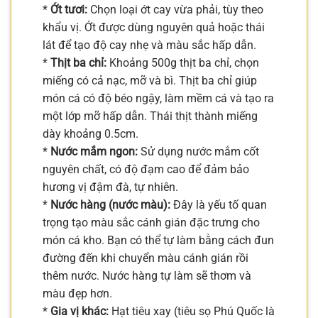
*
Ớt tươi:
Chọn loại ớt cay vừa phải, tùy theo
khẩu vị. Ớt được dùng nguyên quả hoặc thái
lát để tạo độ cay nhẹ và màu sắc hấp dẫn.
*
Thịt ba chỉ:
Khoảng 500g thịt ba chỉ, chọn
miếng có cả nạc, mỡ và bì. Thịt ba chỉ giúp
món cá có độ béo ngậy, làm mềm cá và tạo ra
một lớp mỡ hấp dẫn. Thái thịt thành miếng
dày khoảng 0.5cm.
*
Nước mắm ngon:
Sử dụng nước mắm cốt
nguyên chất, có độ đạm cao để đảm bảo
hương vị đậm đà, tự nhiên.
*
Nước hàng (nước màu):
Đây là yếu tố quan
trọng tạo màu sắc cánh gián đặc trưng cho
món cá kho. Bạn có thể tự làm bằng cách đun
đường đến khi chuyển màu cánh gián rồi
thêm nước. Nước hàng tự làm sẽ thơm và
màu đẹp hơn.
*
Gia vị khác:
Hạt tiêu xay (tiêu sọ Phú Quốc là