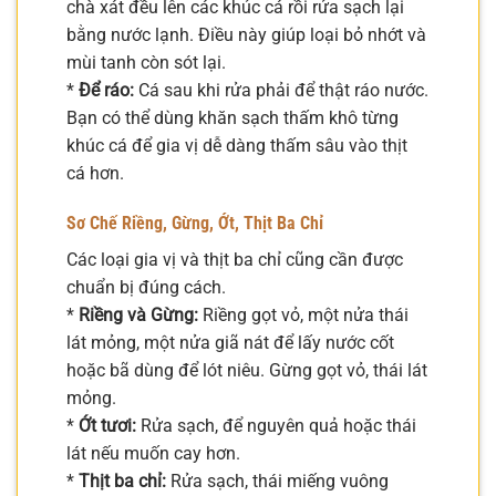
chà xát đều lên các khúc cá rồi rửa sạch lại
bằng nước lạnh. Điều này giúp loại bỏ nhớt và
mùi tanh còn sót lại.
*
Để ráo:
Cá sau khi rửa phải để thật ráo nước.
Bạn có thể dùng khăn sạch thấm khô từng
khúc cá để gia vị dễ dàng thấm sâu vào thịt
cá hơn.
Sơ Chế Riềng, Gừng, Ớt, Thịt Ba Chỉ
Các loại gia vị và thịt ba chỉ cũng cần được
chuẩn bị đúng cách.
*
Riềng và Gừng:
Riềng gọt vỏ, một nửa thái
lát mỏng, một nửa giã nát để lấy nước cốt
hoặc bã dùng để lót niêu. Gừng gọt vỏ, thái lát
mỏng.
*
Ớt tươi:
Rửa sạch, để nguyên quả hoặc thái
lát nếu muốn cay hơn.
*
Thịt ba chỉ:
Rửa sạch, thái miếng vuông