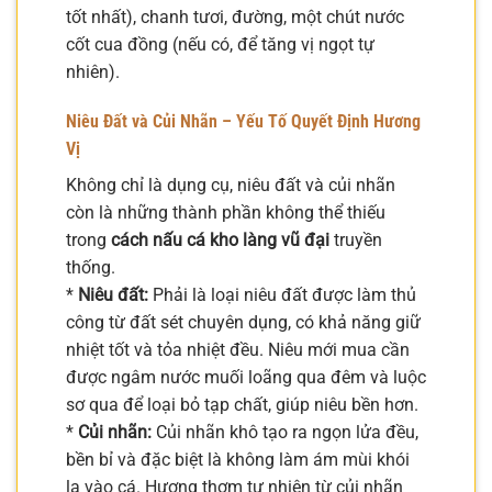
tốt nhất), chanh tươi, đường, một chút nước
cốt cua đồng (nếu có, để tăng vị ngọt tự
nhiên).
Niêu Đất và Củi Nhãn – Yếu Tố Quyết Định Hương
Vị
Không chỉ là dụng cụ, niêu đất và củi nhãn
còn là những thành phần không thể thiếu
trong
cách nấu cá kho làng vũ đại
truyền
thống.
*
Niêu đất:
Phải là loại niêu đất được làm thủ
công từ đất sét chuyên dụng, có khả năng giữ
nhiệt tốt và tỏa nhiệt đều. Niêu mới mua cần
được ngâm nước muối loãng qua đêm và luộc
sơ qua để loại bỏ tạp chất, giúp niêu bền hơn.
*
Củi nhãn:
Củi nhãn khô tạo ra ngọn lửa đều,
bền bỉ và đặc biệt là không làm ám mùi khói
lạ vào cá. Hương thơm tự nhiên từ củi nhãn