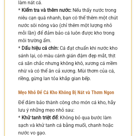
làm nát cá.
*
Kiểm tra và thêm nước:
Nếu thấy nước trong
niêu cạn quá nhanh, bạn có thể thêm một chút
nước sôi nóng vào (chỉ thêm một lượng nhỏ
mỗi lần) để đảm bảo cá luôn được kho trong
môi trường ẩm.
*
Dấu hiệu cá chín:
Cá đạt chuẩn khi nước kho
sánh lại, có màu cánh gián đậm đẹp mắt, thịt
cá săn chắc nhưng không khô, xương cá mềm
nhừ và có thể ăn cả xương. Mùi thơm của cá,
riềng, gừng lan tỏa khắp gian bếp.
Mẹo Nhỏ Để Cá Kho Không Bị Nát và Thơm Ngon
Để đảm bảo thành công cho món cá kho, hãy
lưu ý những mẹo nhỏ sau:
*
Khử tanh triệt để:
Không bỏ qua bước làm
sạch và khử tanh cá bằng muối, chanh hoặc
nước vo gạo.