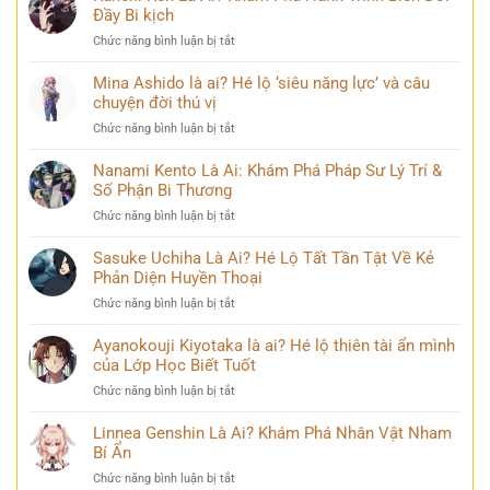
là
Đầy Bi kịch
ai?
ở
Chức năng bình luận bị tắt
Chân
Kaneki
dung
Ken
Mina Ashido là ai? Hé lộ ‘siêu năng lực’ và câu
kiếm
Là
chuyện đời thú vị
sĩ
Ai?
huyền
ở
Chức năng bình luận bị tắt
Khám
thoại
Mina
Phá
và
Ashido
Nanami Kento Là Ai: Khám Phá Pháp Sư Lý Trí &
Hành
những
là
Số Phận Bi Thương
Trình
bí
ai?
Biến
ẩn
ở
Chức năng bình luận bị tắt
Hé
Đổi
Nanami
lộ
Đầy
Kento
Sasuke Uchiha Là Ai? Hé Lộ Tất Tần Tật Về Kẻ
‘siêu
Bi
Là
Phản Diện Huyền Thoại
năng
kịch
Ai:
lực’
ở
Chức năng bình luận bị tắt
Khám
và
Sasuke
Phá
câu
Uchiha
Ayanokouji Kiyotaka là ai? Hé lộ thiên tài ẩn mình
Pháp
chuyện
Là
của Lớp Học Biết Tuốt
Sư
đời
Ai?
Lý
thú
ở
Chức năng bình luận bị tắt
Hé
Trí
vị
Ayanokouji
Lộ
&
Kiyotaka
Linnea Genshin Là Ai? Khám Phá Nhân Vật Nham
Tất
Số
là
Bí Ẩn
Tần
Phận
ai?
Tật
Bi
ở
Chức năng bình luận bị tắt
Hé
Về