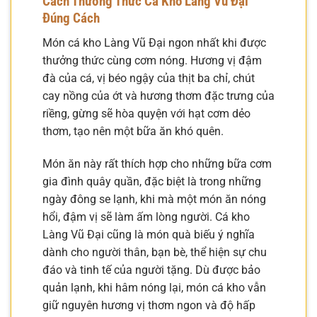
Cách Thưởng Thức Cá Kho Làng Vũ Đại
Đúng Cách
Món cá kho Làng Vũ Đại ngon nhất khi được
thưởng thức cùng cơm nóng. Hương vị đậm
đà của cá, vị béo ngậy của thịt ba chỉ, chút
cay nồng của ớt và hương thơm đặc trưng của
riềng, gừng sẽ hòa quyện với hạt cơm dẻo
thơm, tạo nên một bữa ăn khó quên.
Món ăn này rất thích hợp cho những bữa cơm
gia đình quây quần, đặc biệt là trong những
ngày đông se lạnh, khi mà một món ăn nóng
hổi, đậm vị sẽ làm ấm lòng người. Cá kho
Làng Vũ Đại cũng là món quà biếu ý nghĩa
dành cho người thân, bạn bè, thể hiện sự chu
đáo và tinh tế của người tặng. Dù được bảo
quản lạnh, khi hâm nóng lại, món cá kho vẫn
giữ nguyên hương vị thơm ngon và độ hấp