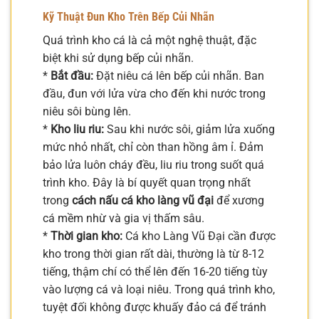
Kỹ Thuật Đun Kho Trên Bếp Củi Nhãn
Quá trình kho cá là cả một nghệ thuật, đặc
biệt khi sử dụng bếp củi nhãn.
*
Bắt đầu:
Đặt niêu cá lên bếp củi nhãn. Ban
đầu, đun với lửa vừa cho đến khi nước trong
niêu sôi bùng lên.
*
Kho liu riu:
Sau khi nước sôi, giảm lửa xuống
mức nhỏ nhất, chỉ còn than hồng âm ỉ. Đảm
bảo lửa luôn cháy đều, liu riu trong suốt quá
trình kho. Đây là bí quyết quan trọng nhất
trong
cách nấu cá kho làng vũ đại
để xương
cá mềm nhừ và gia vị thấm sâu.
*
Thời gian kho:
Cá kho Làng Vũ Đại cần được
kho trong thời gian rất dài, thường là từ 8-12
tiếng, thậm chí có thể lên đến 16-20 tiếng tùy
vào lượng cá và loại niêu. Trong quá trình kho,
tuyệt đối không được khuấy đảo cá để tránh