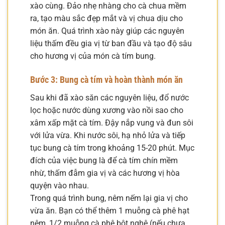
xào cùng. Đảo nhẹ nhàng cho cà chua mềm
ra, tạo màu sắc đẹp mắt và vị chua dịu cho
món ăn. Quá trình xào này giúp các nguyên
liệu thấm đều gia vị từ ban đầu và tạo độ sâu
cho hương vị của món cà tím bung.
Bước 3: Bung cà tím và hoàn thành món ăn
Sau khi đã xào săn các nguyên liệu, đổ nước
lọc hoặc nước dùng xương vào nồi sao cho
xâm xấp mặt cà tím. Đậy nắp vung và đun sôi
với lửa vừa. Khi nước sôi, hạ nhỏ lửa và tiếp
tục bung cà tím trong khoảng 15-20 phút. Mục
đích của việc bung là để cà tím chín mềm
nhừ, thấm đẫm gia vị và các hương vị hòa
quyện vào nhau.
Trong quá trình bung, nêm nếm lại gia vị cho
vừa ăn. Bạn có thể thêm 1 muỗng cà phê hạt
nêm, 1/2 muỗng cà phê bột nghệ (nếu chưa