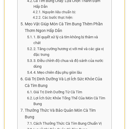
Cà Tím Bung Chay: Lựa Chọn Thanh Đạm
Hấp Dẫn
Nguyên liệu chuẩn bị:
Các bước thực hiện:
Mẹo Vặt Giúp Món Cà Tím Bung Thêm Phần
Thơm Ngon Hấp Dẫn
1. Bí quyết xử lý cà tím không bị thâm và
chát
2. Tăng cường hương vị với mẻ và các gia vị
đặc trưng
3. Điều chỉnh độ chua và độ sánh của nước
dùng
4. Mẹo chiên đậu phụ giòn lâu
Giá Trị Dinh Dưỡng Và Lợi Ích Sức Khỏe Của
Cà Tím Bung
Giá Trị Dinh Dưỡng Từ Cà Tím
Lợi Ích Sức Khỏe Tổng Thể Của Món Cà Tím
Bung
Thưởng Thức Và Bảo Quản Món Cà Tím
Bung
Cách Thưởng Thức Cà Tím Bung Chuẩn Vị