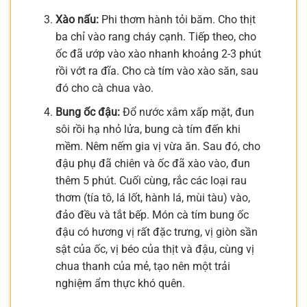
Xào nấu:
Phi thơm hành tỏi băm. Cho thịt
ba chỉ vào rang cháy cạnh. Tiếp theo, cho
ốc đã ướp vào xào nhanh khoảng 2-3 phút
rồi vớt ra đĩa. Cho cà tím vào xào săn, sau
đó cho cà chua vào.
Bung ốc đậu:
Đổ nước xâm xấp mặt, đun
sôi rồi hạ nhỏ lửa, bung cà tím đến khi
mềm. Nêm nếm gia vị vừa ăn. Sau đó, cho
đậu phụ đã chiên và ốc đã xào vào, đun
thêm 5 phút. Cuối cùng, rắc các loại rau
thơm (tía tô, lá lốt, hành lá, mùi tàu) vào,
đảo đều và tắt bếp. Món cà tím bung ốc
đậu có hương vị rất đặc trưng, vị giòn sần
sật của ốc, vị béo của thịt và đậu, cùng vị
chua thanh của mẻ, tạo nên một trải
nghiệm ẩm thực khó quên.