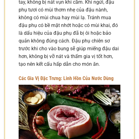
tay, không bị nát vụn khi cầm. Khi ngửi, đậu
phụ tươi có mùi thơm nhẹ của đậu nành,
không có mùi chua hay mùi lạ. Tránh mua
đậu phụ có bề mặt nhớt hoặc có mùi khai, đó
là dấu hiệu của đậu phụ đã bị ôi hoặc bảo
quản không đúng cách. Đậu phụ chiên sơ
trước khi cho vào bung sẽ giúp miếng đậu dai
hơn, không bị vỡ nát và thấm gia vị tốt hơn,
tạo nên kết cấu hấp dẫn cho món ăn.
Các Gia Vị Đặc Trưng: Linh Hồn Của Nước Dùng