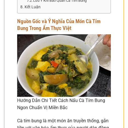
Lưu Ý Khi Bảo Quản Cà Tím Bung
Kết Luận
Nguồn Gốc và Ý Nghĩa Của Món Cà Tím
Bung Trong Ẩm Thực Việt
Hướng Dẫn Chi Tiết Cách Nấu Cà Tím Bung
Ngon Chuẩn Vị Miền Bắc
Cà tím bung là một món ăn truyền thống, gắn
liền với văn hóa ẩm thực của người dân đồng