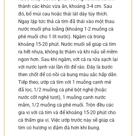
thành các khúc vừa ăn, khoảng 3-4 cm. Sau
đó, bổ múi cau hoặc thái lát dày tùy thích.
Ngay lập tức thả cà tím đã thái vào một thau
nước muối pha loãng (khoảng 1-2 muỗng cà
phê muối cho 1 lít nước). Ngâm cà trong
khoảng 15-20 phút. Nước muối sẽ giúp cà tím
ra hết nhựa, không bị thâm và khi nấu sẽ mềm
ngon hơn. Sau khi ngâm, vớt cà ra rửa sạch lại
với nước lạnh vài lần rồi để ráo. Đây là bước
then chốt để có nồi cà bung màu sắc hấp dẫn.
Tiếp theo, ướp cà tím với 1 muỗng canh mẻ
đã lọc, 1/2 muỗng cà phê bột nghệ (hoặc
nước cốt nghệ tươi), 1 muỗng canh nước
mắm, 1/2 muỗng cà phê muối. Trộn đều các
gia vị với cà tím và để khoảng 15-20 phút cho
cà thấm gia vị. Việc ướp trước này sẽ giúp cà
tím có hương vị đậm đà hơn khi bung.