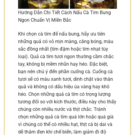
Hướng Dẫn Chi Tiết Cách Nấu Cà Tím Bung
Ngon Chuẩn Vị Miền Bắc
Khi chọn cà tím để nấu bung, hãy ưu tiên
những quả có vỏ mịn màng, căng bóng, màu
sắc đồng nhất (tím đậm hoặc tím nhạt tùy
loại). Quả cà tím tươi ngon thường cầm chắc
tay, không bị mềm nhũn hay héo. Đặc biệt,
bạn nên chú ý đến phần cuống cà. Cuống cà
tươi sẽ có màu xanh tươi, dính chặt vào thân
quả và không có dấu hiệu úa vàng hay khô
héo. Chọn những quả cà tím có trọng lượng
tương đối so với kích thước, điều này cho thấy
chúng còn nhiều nước và thịt chắc. Tránh
chọn những quả cà tím quá lớn hoặc quá già
vì chúng có thể có nhiều hạt, thịt cà bị dai và
dễ thâm đen khi chế biến, làm giảm đi độ