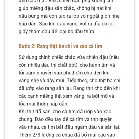
đều các mặt. Việc chiên đậu phụ không chỉ
giúp miếng đậu săn chắc, không bị nát khi
nấu bung mà còn tạo ra lớp vỏ ngoài giòn nhẹ,
hấp dẫn. Sau khi đậu vàng, vớt ra đĩa có lót
giấy thấm dầu để loại bỏ dầu thừa.
Bước 2: Rang thịt ba chỉ và xào cà tím
Sử dụng chính chiếc chảo vừa chiên đậu (nếu
còn nhiều dầu thì chắt bớt), cho hành tím và
tỏi băm nhuyễn vào phi thơm cho đến khi
vàng nhẹ và dậy mùi. Tiếp theo, cho thịt ba chỉ
đã ướp vào rang săn lại. Rang thịt cho đến khi
các cạnh miếng thịt xém vàng, ra bớt mỡ và
tỏa mùi thơm hấp dẫn.
Khi thịt đã săn, cho cà tím đã ướp vào xào
chung. Đảo đều tay để cà tím và thịt quyện
vào nhau, cà tím bắt đầu ngấm dầu và săn lại.
Thêm 2/3 lượng cà chua đã bổ múi cau vào