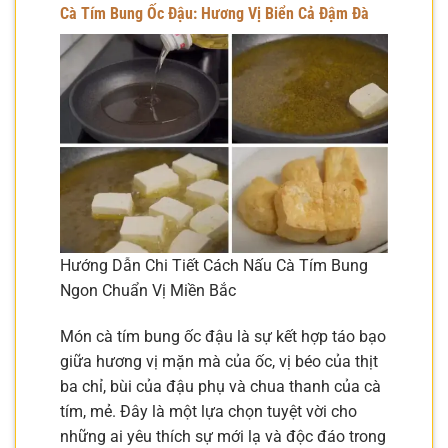
Cà Tím Bung Ốc Đậu: Hương Vị Biển Cả Đậm Đà
Hướng Dẫn Chi Tiết Cách Nấu Cà Tím Bung
Ngon Chuẩn Vị Miền Bắc
Món cà tím bung ốc đậu là sự kết hợp táo bạo
giữa hương vị mặn mà của ốc, vị béo của thịt
ba chỉ, bùi của đậu phụ và chua thanh của cà
tím, mẻ. Đây là một lựa chọn tuyệt vời cho
những ai yêu thích sự mới lạ và độc đáo trong