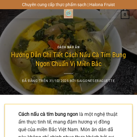
Chuyển
Chuyên cung cấp thực phẩm sạch | Halona Fruist
đến
0
nội
dung
CÁCH NẤU ĂN
Hướng Dẫn Chi Tiết Cách Nấu Cà Tím Bung
Ngon Chuẩn Vị Miền Bắc
ĐÃ ĐĂNG TRÊN
31/10/2025
BỞI
SAIGONESEBAGUETTE
Cách nấu cà tím bung ngon
là một nghệ thuật
ẩm thực tinh tế, mang đậm hương vị đồng
quê của miền Bắc Việt Nam. Món ăn dân dã