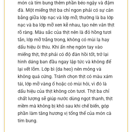
món cà tím bung thêm phần béo ngậy và đậm
đà. Một miếng thịt ba chỉ ngon phải có sự cân
bằng giữa lớp nạc và lớp mỡ, thường là ba lớp
nạc và ba lớp mỡ xen kẽ nhau, tạo nên vân thịt
rõ ràng. Màu sắc của thịt nên là đỏ hồng tươi
tắn, lớp mỡ trắng trong, không có mùi lạ hay
dấu hiệu ôi thiu. Khi ấn nhẹ ngón tay vào
miếng thịt, thịt phải có độ đàn hồi tốt, trở lại
hình dáng ban đầu ngay lập tức và không để
lại vết lõm. Lớp bì (da heo) nên mỏng và
không quá cứng. Tránh chọn thịt có màu xám
tái, lớp mỡ vàng ố hoặc có mùi hôi, vì đó là
dấu hiệu của thịt không còn tươi. Thịt ba chỉ
chất lượng sẽ giúp nước dùng ngọt thanh, thịt
mềm mà không bị khô sau khi chế biến, góp
phần làm tăng hương vị tổng thể của món cà
tím bung.