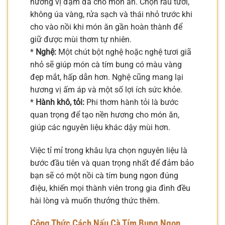
hương vị đậm đà cho món ăn. Chọn rau tươi,
không úa vàng, rửa sạch và thái nhỏ trước khi
cho vào nồi khi món ăn gần hoàn thành để
giữ được mùi thơm tự nhiên.
*
Nghệ:
Một chút bột nghệ hoặc nghệ tươi giã
nhỏ sẽ giúp món cà tím bung có màu vàng
đẹp mắt, hấp dẫn hơn. Nghệ cũng mang lại
hương vị ấm áp và một số lợi ích sức khỏe.
*
Hành khô, tỏi:
Phi thơm hành tỏi là bước
quan trọng để tạo nền hương cho món ăn,
giúp các nguyên liệu khác dậy mùi hơn.
Việc tỉ mỉ trong khâu lựa chọn nguyên liệu là
bước đầu tiên và quan trọng nhất để đảm bảo
bạn sẽ có một nồi cà tím bung ngon đúng
điệu, khiến mọi thành viên trong gia đình đều
hài lòng và muốn thưởng thức thêm.
Công Thức Cách Nấu Cà Tím Bung Ngon