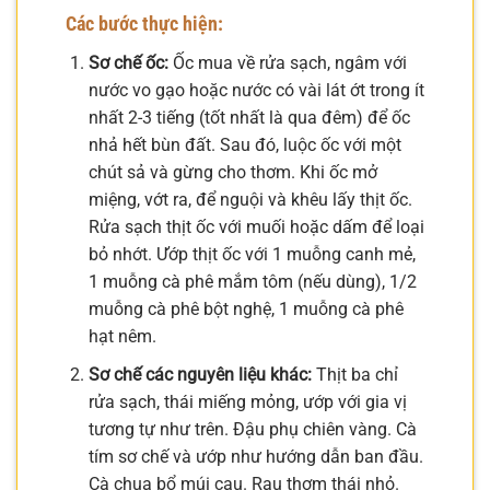
Các bước thực hiện:
Sơ chế ốc:
Ốc mua về rửa sạch, ngâm với
nước vo gạo hoặc nước có vài lát ớt trong ít
nhất 2-3 tiếng (tốt nhất là qua đêm) để ốc
nhả hết bùn đất. Sau đó, luộc ốc với một
chút sả và gừng cho thơm. Khi ốc mở
miệng, vớt ra, để nguội và khêu lấy thịt ốc.
Rửa sạch thịt ốc với muối hoặc dấm để loại
bỏ nhớt. Ướp thịt ốc với 1 muỗng canh mẻ,
1 muỗng cà phê mắm tôm (nếu dùng), 1/2
muỗng cà phê bột nghệ, 1 muỗng cà phê
hạt nêm.
Sơ chế các nguyên liệu khác:
Thịt ba chỉ
rửa sạch, thái miếng mỏng, ướp với gia vị
tương tự như trên. Đậu phụ chiên vàng. Cà
tím sơ chế và ướp như hướng dẫn ban đầu.
Cà chua bổ múi cau. Rau thơm thái nhỏ.