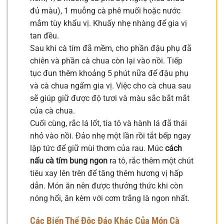
đủ màu), 1 muỗng cà phê muối hoặc nước
mắm tùy khẩu vị. Khuấy nhẹ nhàng để gia vị
tan đều.
Sau khi cà tím đã mềm, cho phần đậu phụ đã
chiên và phần cà chua còn lại vào nồi. Tiếp
tục đun thêm khoảng 5 phút nữa để đậu phụ
và cà chua ngấm gia vị. Việc cho cà chua sau
sẽ giúp giữ được độ tươi và màu sắc bắt mắt
của cà chua.
Cuối cùng, rắc lá lốt, tía tô và hành lá đã thái
nhỏ vào nồi. Đảo nhẹ một lần rồi tắt bếp ngay
lập tức để giữ mùi thơm của rau. Múc
cách
nấu cà tím bung ngon
ra tô, rắc thêm một chút
tiêu xay lên trên để tăng thêm hương vị hấp
dẫn. Món ăn nên được thưởng thức khi còn
nóng hổi, ăn kèm với cơm trắng là ngon nhất.
Các Biến Thể Độc Đáo Khác Của Món Cà