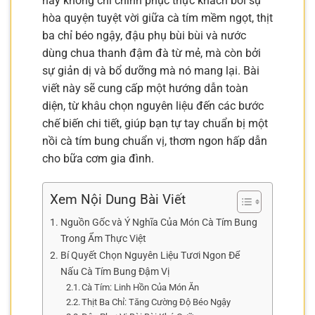
này không chỉ chinh phục thực khách bởi sự
hòa quyện tuyệt vời giữa cà tím mềm ngọt, thịt
ba chỉ béo ngậy, đậu phụ bùi bùi và nước
dùng chua thanh đậm đà từ mẻ, mà còn bởi
sự giản dị và bổ dưỡng mà nó mang lại. Bài
viết này sẽ cung cấp một hướng dẫn toàn
diện, từ khâu chọn nguyên liệu đến các bước
chế biến chi tiết, giúp bạn tự tay chuẩn bị một
nồi cà tím bung chuẩn vị, thơm ngon hấp dẫn
cho bữa cơm gia đình.
Xem Nội Dung Bài Viết
Nguồn Gốc và Ý Nghĩa Của Món Cà Tím Bung
Trong Ẩm Thực Việt
Bí Quyết Chọn Nguyên Liệu Tươi Ngon Để
Nấu Cà Tím Bung Đậm Vị
Cà Tím: Linh Hồn Của Món Ăn
Thịt Ba Chỉ: Tăng Cường Độ Béo Ngậy