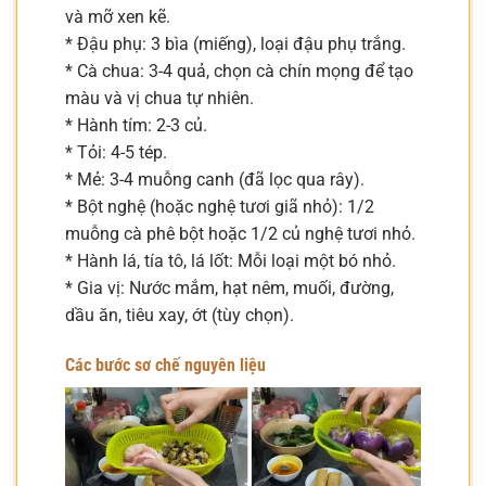
và mỡ xen kẽ.
* Đậu phụ: 3 bìa (miếng), loại đậu phụ trắng.
* Cà chua: 3-4 quả, chọn cà chín mọng để tạo
màu và vị chua tự nhiên.
* Hành tím: 2-3 củ.
* Tỏi: 4-5 tép.
* Mẻ: 3-4 muỗng canh (đã lọc qua rây).
* Bột nghệ (hoặc nghệ tươi giã nhỏ): 1/2
muỗng cà phê bột hoặc 1/2 củ nghệ tươi nhỏ.
* Hành lá, tía tô, lá lốt: Mỗi loại một bó nhỏ.
* Gia vị: Nước mắm, hạt nêm, muối, đường,
dầu ăn, tiêu xay, ớt (tùy chọn).
Các bước sơ chế nguyên liệu