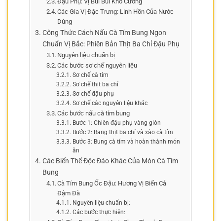
Đậu Phụ: Vị Bùi Bùi Khó Cưỡng
Các Gia Vị Đặc Trưng: Linh Hồn Của Nước
Dùng
Công Thức Cách Nấu Cà Tím Bung Ngon
Chuẩn Vị Bắc: Phiên Bản Thịt Ba Chỉ Đậu Phụ
Nguyên liệu chuẩn bị
Các bước sơ chế nguyên liệu
Sơ chế cà tím
Sơ chế thịt ba chỉ
Sơ chế đậu phụ
Sơ chế các nguyên liệu khác
Các bước nấu cà tím bung
Bước 1: Chiên đậu phụ vàng giòn
Bước 2: Rang thịt ba chỉ và xào cà tím
Bước 3: Bung cà tím và hoàn thành món
ăn
Các Biến Thể Độc Đáo Khác Của Món Cà Tím
Bung
Cà Tím Bung Ốc Đậu: Hương Vị Biển Cả
Đậm Đà
Nguyên liệu chuẩn bị:
Các bước thực hiện: