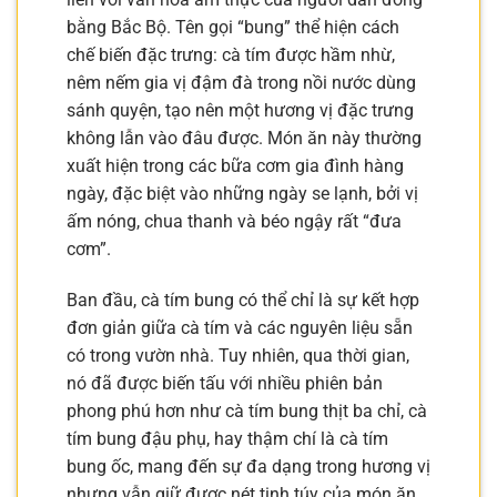
bằng Bắc Bộ. Tên gọi “bung” thể hiện cách
chế biến đặc trưng: cà tím được hầm nhừ,
nêm nếm gia vị đậm đà trong nồi nước dùng
sánh quyện, tạo nên một hương vị đặc trưng
không lẫn vào đâu được. Món ăn này thường
xuất hiện trong các bữa cơm gia đình hàng
ngày, đặc biệt vào những ngày se lạnh, bởi vị
ấm nóng, chua thanh và béo ngậy rất “đưa
cơm”.
Ban đầu, cà tím bung có thể chỉ là sự kết hợp
đơn giản giữa cà tím và các nguyên liệu sẵn
có trong vườn nhà. Tuy nhiên, qua thời gian,
nó đã được biến tấu với nhiều phiên bản
phong phú hơn như cà tím bung thịt ba chỉ, cà
tím bung đậu phụ, hay thậm chí là cà tím
bung ốc, mang đến sự đa dạng trong hương vị
nhưng vẫn giữ được nét tinh túy của món ăn