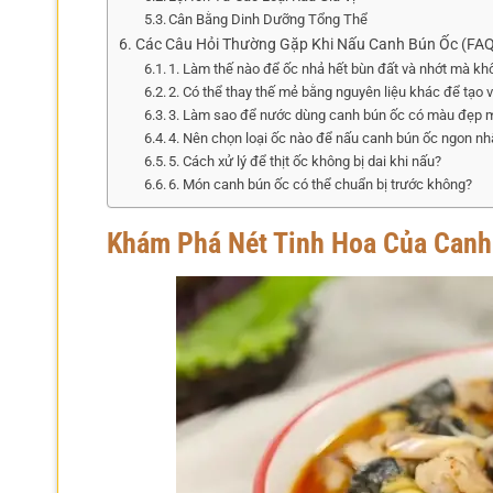
Cân Bằng Dinh Dưỡng Tổng Thể
Các Câu Hỏi Thường Gặp Khi Nấu Canh Bún Ốc (FAQ
1. Làm thế nào để ốc nhả hết bùn đất và nhớt mà kh
2. Có thể thay thế mẻ bằng nguyên liệu khác để tạo 
3. Làm sao để nước dùng canh bún ốc có màu đẹp 
4. Nên chọn loại ốc nào để nấu canh bún ốc ngon nh
5. Cách xử lý để thịt ốc không bị dai khi nấu?
6. Món canh bún ốc có thể chuẩn bị trước không?
Khám Phá Nét Tinh Hoa Của Canh