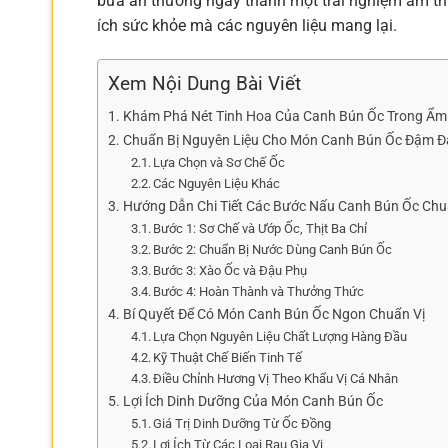
bữa ăn thường ngày thành một trải nghiệm ẩm thự
ích sức khỏe mà các nguyên liệu mang lại.
Xem Nội Dung Bài Viết
Khám Phá Nét Tinh Hoa Của Canh Bún Ốc Trong Ẩm 
Chuẩn Bị Nguyên Liệu Cho Món Canh Bún Ốc Đậm Đ
Lựa Chọn và Sơ Chế Ốc
Các Nguyên Liệu Khác
Hướng Dẫn Chi Tiết Các Bước Nấu Canh Bún Ốc Chu
Bước 1: Sơ Chế và Ướp Ốc, Thịt Ba Chỉ
Bước 2: Chuẩn Bị Nước Dùng Canh Bún Ốc
Bước 3: Xào Ốc và Đậu Phụ
Bước 4: Hoàn Thành và Thưởng Thức
Bí Quyết Để Có Món Canh Bún Ốc Ngon Chuẩn Vị
Lựa Chọn Nguyên Liệu Chất Lượng Hàng Đầu
Kỹ Thuật Chế Biến Tinh Tế
Điều Chỉnh Hương Vị Theo Khẩu Vị Cá Nhân
Lợi Ích Dinh Dưỡng Của Món Canh Bún Ốc
Giá Trị Dinh Dưỡng Từ Ốc Đồng
Lợi Ích Từ Các Loại Rau Gia Vị