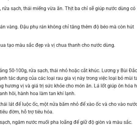
rửa sạch, thái miếng vừa ăn. Thịt ba chỉ sẽ giúp nước dùng có
 rán vàng. Đậu phụ rán không chỉ tăng thêm độ béo mà còn hút
chua tạo màu sắc đẹp và vị chua thanh cho nước dùng.
ảng 50-100g, rửa sạch, thái nhỏ hoặc cắt khúc. Lương y Bùi Đắ
h tác dụng của các loại rau gia vị này trong việc loại bỏ mùi t
ng hương vị và giá trị sức khỏe cho món ăn. Lá lốt giúp ôn hóa 
ừ tanh hôi, hành hoa làm tan khí lạnh.
hái lát để luộc ốc, một nửa băm nhỏ để xào ốc và cho vào nướ
iêu đờm, hỗ trợ tiêu hóa.
sạch, ngâm nước muối pha loãng để giữ độ giòn và màu sắc.