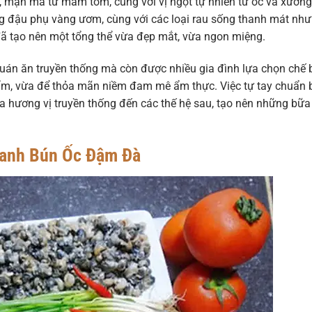
t, mặn mà từ mắm tôm, cùng với vị ngọt tự nhiên từ ốc và xương
 đậu phụ vàng ươm, cùng với các loại rau sống thanh mát như 
t, đã tạo nên một tổng thể vừa đẹp mắt, vừa ngon miệng.
quán ăn truyền thống mà còn được nhiều gia đình lựa chọn chế 
hẩm, vừa để thỏa mãn niềm đam mê ẩm thực. Việc tự tay chuẩn 
a hương vị truyền thống đến các thế hệ sau, tạo nên những bữa
Canh Bún Ốc Đậm Đà