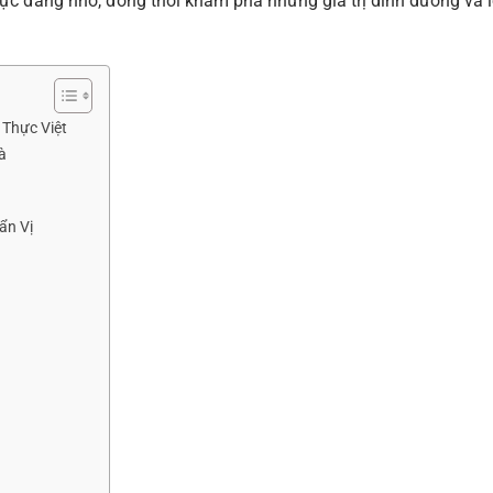
c đáng nhớ, đồng thời khám phá những giá trị dinh dưỡng và l
Thực Việt
à
ẩn Vị