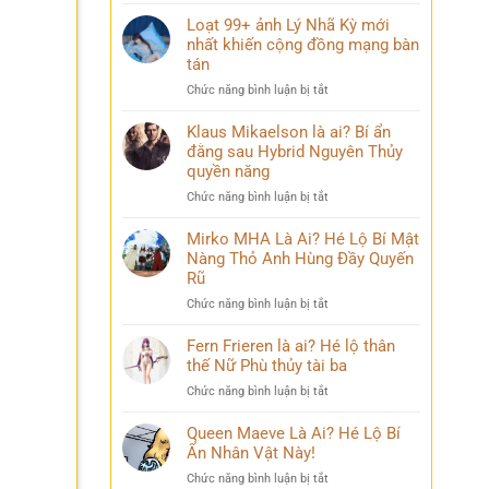
Điều
mang
bỏ
ít
Loạt 99+ ảnh Lý Nhã Kỳ mới
nhiều
qua
ai
nhất khiến cộng đồng mạng bàn
cảm
biết
xúc
tán
về
khó
ở
Chức năng bình luận bị tắt
Mai
diễn
Loạt
Phương
tả
99+
Klaus Mikaelson là ai? Bí ẩn
Thúy
ảnh
đằng sau Hybrid Nguyên Thủy
sau
Lý
nhiều
quyền năng
Nhã
năm
ở
Chức năng bình luận bị tắt
Kỳ
đăng
Klaus
mới
quang
Mikaelson
Mirko MHA Là Ai? Hé Lộ Bí Mật
nhất
là
Nàng Thỏ Anh Hùng Đầy Quyến
khiến
ai?
cộng
Rũ
Bí
đồng
ở
Chức năng bình luận bị tắt
ẩn
mạng
Mirko
đằng
bàn
MHA
Fern Frieren là ai? Hé lộ thân
sau
tán
Là
thế Nữ Phù thủy tài ba
Hybrid
Ai?
Nguyên
ở
Chức năng bình luận bị tắt
Hé
Thủy
Fern
Lộ
quyền
Frieren
Queen Maeve Là Ai? Hé Lộ Bí
Bí
năng
là
Ẩn Nhân Vật Này!
Mật
ai?
Nàng
ở
Chức năng bình luận bị tắt
Hé
Thỏ