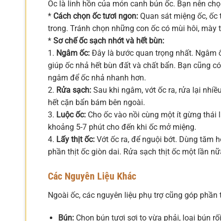
Ốc là linh hồn của món canh bún ốc. Bạn nên chọn
*
Cách chọn ốc tươi ngon:
Quan sát miệng ốc, ốc 
trong. Tránh chọn những con ốc có mùi hôi, mày t
*
Sơ chế ốc sạch nhớt và hết bùn:
1.
Ngâm ốc:
Đây là bước quan trọng nhất. Ngâm ố
giúp ốc nhả hết bùn đất và chất bẩn. Bạn cũng có
ngâm để ốc nhả nhanh hơn.
2.
Rửa sạch:
Sau khi ngâm, vớt ốc ra, rửa lại nhi
hết cặn bẩn bám bên ngoài.
3.
Luộc ốc:
Cho ốc vào nồi cùng một ít gừng thái 
khoảng 5-7 phút cho đến khi ốc mở miệng.
4.
Lấy thịt ốc:
Vớt ốc ra, để nguội bớt. Dùng tăm ho
phần thịt ốc giòn dai. Rửa sạch thịt ốc một lần n
Các Nguyên Liệu Khác
Ngoài ốc, các nguyên liệu phụ trợ cũng góp phần
Bún:
Chọn bún tươi sợi to vừa phải, loại bún rố