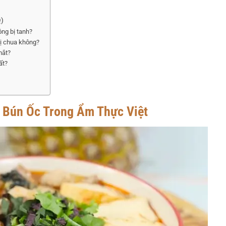
)
ông bị tanh?
vị chua không?
mắt?
ất?
 Bún Ốc Trong Ẩm Thực Việt