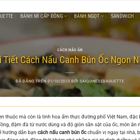
GUETTE
BÁNH MÌ CẤP ĐÔNG
BÁNH NGỌT
SANDWICH
CÁCH NẤU ĂN
 Tiết Cách Nấu Canh Bún Ốc Ngon 
ĐÃ ĐĂNG TRÊN
31/10/2025
BỞI
SAIGONESEBAGUETTE
en thuộc mà còn là tinh hoa ẩm thực đường phố Việt Nam, đặc 
 nồng, đậm đà từ nước dùng và độ giòn sần sật của ốc, món ăn 
 sẽ hướng dẫn bạn
cách nấu canh bún ốc
chuẩn vị ngay tại nhà, b