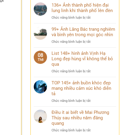
ợi
136+ Ảnh thành phố hiện đại
lung linh khi thành phố lên đèn
ở
Chức năng bình luận bị tắt
136+
Ảnh
99+ Ảnh Lăng Bác trang nghiêm
thành
và bình yên trong mọi góc nhìn
phố
ở
Chức năng bình luận bị tắt
hiện
99+
đại
Ảnh
List 148+ hình ảnh Vịnh Hạ
lung
08
Lăng
Long đẹp hùng vĩ không thể bỏ
linh
Th8
Bác
qua
khi
trang
thành
ở
Chức năng bình luận bị tắt
nghiêm
phố
List
và
lên
148+
TOP 145+ ảnh buồn khóc đẹp
bình
đèn
hình
mang nhiều cảm xúc khó diễn
yên
ảnh
trong
tả
Vịnh
mọi
ở
Chức năng bình luận bị tắt
Hạ
góc
TOP
Long
nhìn
145+
Điều ít ai biết về Mai Phương
đẹp
ảnh
Thúy sau nhiều năm đăng
hùng
buồn
vĩ
quang
khóc
không
ở
Chức năng bình luận bị tắt
đẹp
thể