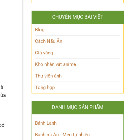
Queen
lộ
Anh
Maeve
thân
Hùng
Là
thế
Đầy
CHUYÊN MỤC BÀI VIẾT
Ai?
Nữ
Quyến
Hé
Phù
Rũ
Lộ
Blog
thủy
Bí
tài
Ẩn
Cách Nấu Ăn
ba
Nhân
Vật
Giá vàng
Này!
Kho nhân vật anime
Thư viện ảnh
mà
Tổng hợp
của
DANH MỤC SẢN PHẨM
Bánh Lạnh
bởi
g
Bánh mì Âu - Men tự nhiên