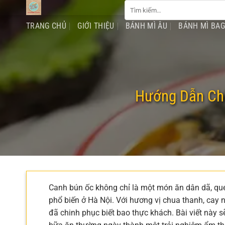
Tìm
Chuyển
kiếm:
đến
TRANG CHỦ
GIỚI THIỆU
BÁNH MÌ ÂU
BÁNH MÌ BA
nội
dung
Hướng Dẫn Chi
Canh bún ốc không chỉ là một món ăn dân dã, qu
phổ biến ở Hà Nội. Với hương vị chua thanh, cay
đã chinh phục biết bao thực khách. Bài viết này