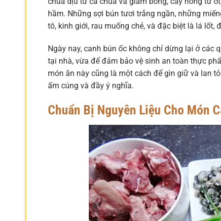
chua dịu từ cà chua và giấm bỗng, cay nồng từ ớ
hầm. Những sợi bún tươi trắng ngần, những miếng
tô, kinh giới, rau muống chẻ, và đặc biệt là lá lố
Ngày nay, canh bún ốc không chỉ dừng lại ở các 
tại nhà, vừa để đảm bảo vệ sinh an toàn thực p
món ăn này cũng là một cách để gìn giữ và lan tỏ
ấm cúng và đầy ý nghĩa.
Chuẩn Bị Nguyên Liệu Cho Món 