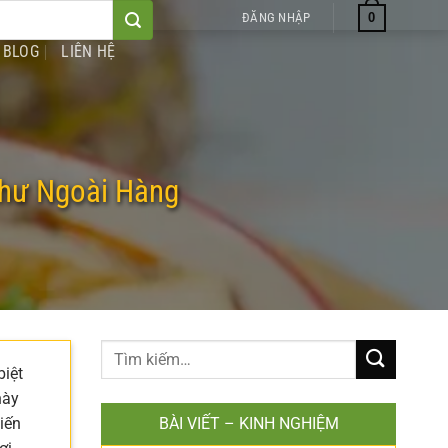
0
ĐĂNG NHẬP
BLOG
LIÊN HỆ
Như Ngoài Hàng
biệt
này
iến
BÀI VIẾT – KINH NGHIỆM