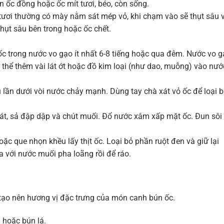
 ốc đồng hoặc ốc mít tươi, béo, còn sống.
tươi thường có mày nằm sát mép vỏ, khi chạm vào sẽ thụt sâu 
hụt sâu bên trong hoặc ốc chết.
c trong nước vo gạo ít nhất 6-8 tiếng hoặc qua đêm. Nước vo 
 thể thêm vài lát ớt hoặc đồ kim loại (như dao, muỗng) vào nướ
ều lần dưới vòi nước chảy mạnh. Dùng tay chà xát vỏ ốc để loại 
lát, sả đập dập và chút muối. Đổ nước xâm xấp mặt ốc. Đun sôi
ặc que nhọn khều lấy thịt ốc. Loại bỏ phần ruột đen và giữ lại
ữa với nước muối pha loãng rồi để ráo.
 tạo nên hương vị đặc trưng của món canh bún ốc.
i hoặc bún lá.