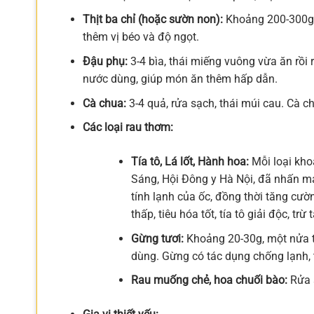
Thịt ba chỉ (hoặc sườn non):
Khoảng 200-300g, 
thêm vị béo và độ ngọt.
Đậu phụ:
3-4 bìa, thái miếng vuông vừa ăn rồi
nước dùng, giúp món ăn thêm hấp dẫn.
Cà chua:
3-4 quả, rửa sạch, thái múi cau. Cà 
Các loại rau thơm:
Tía tô, Lá lốt, Hành hoa:
Mỗi loại kho
Sáng, Hội Đông y Hà Nội, đã nhấn mạn
tính lạnh của ốc, đồng thời tăng cườ
thấp, tiêu hóa tốt, tía tô giải độc, tr
Gừng tươi:
Khoảng 20-30g, một nửa t
dùng. Gừng có tác dụng chống lạnh, t
Rau muống chẻ, hoa chuối bào:
Rửa 