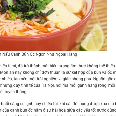
ch Nấu Canh Bún Ốc Ngon Như Ngoài Hàng
iến tỉ mỉ, đã trở thành một biểu tượng ẩm thực không thể thiếu
c. Món ăn này không chỉ đơn thuần là sự kết hợp của bún và ốc 
 nhiên, tạo nên một trải nghiệm vị giác phong phú. Nguồn gốc 
 nhưng đầy tinh tế của Hà Nội, nơi mà mỗi gánh hàng rong, mỗi
 truyền thống.
ổi sáng se lạnh hay chiều tối, khi cái đói bụng được xoa dịu 
ẫn của canh bún ốc nằm ở sự hài hòa giữa các yếu tố: nước dùn