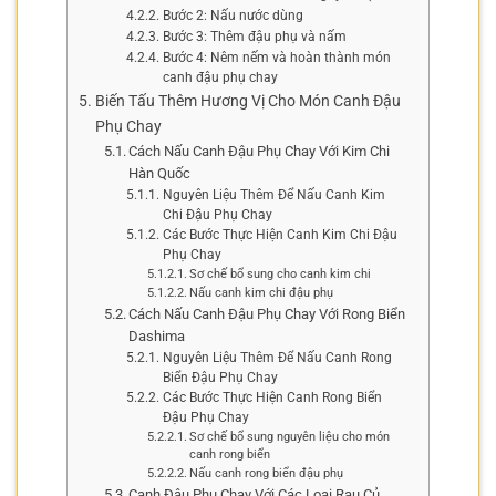
Bước 2: Nấu nước dùng
Bước 3: Thêm đậu phụ và nấm
Bước 4: Nêm nếm và hoàn thành món
canh đậu phụ chay
Biến Tấu Thêm Hương Vị Cho Món Canh Đậu
Phụ Chay
Cách Nấu Canh Đậu Phụ Chay Với Kim Chi
Hàn Quốc
Nguyên Liệu Thêm Để Nấu Canh Kim
Chi Đậu Phụ Chay
Các Bước Thực Hiện Canh Kim Chi Đậu
Phụ Chay
Sơ chế bổ sung cho canh kim chi
Nấu canh kim chi đậu phụ
Cách Nấu Canh Đậu Phụ Chay Với Rong Biển
Dashima
Nguyên Liệu Thêm Để Nấu Canh Rong
Biển Đậu Phụ Chay
Các Bước Thực Hiện Canh Rong Biển
Đậu Phụ Chay
Sơ chế bổ sung nguyên liệu cho món
canh rong biển
Nấu canh rong biển đậu phụ
Canh Đậu Phụ Chay Với Các Loại Rau Củ