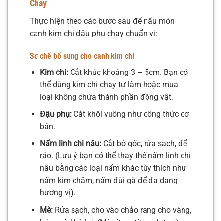
Chay
Thực hiện theo các bước sau để nấu món
canh kim chi đậu phụ chay chuẩn vị:
Sơ chế bổ sung cho canh kim chi
Kim chi:
Cắt khúc khoảng 3 – 5cm. Bạn có
thể dùng kim chi chay tự làm hoặc mua
loại không chứa thành phần động vật.
Đậu phụ:
Cắt khối vuông như công thức cơ
bản.
Nấm linh chi nâu:
Cắt bỏ gốc, rửa sạch, để
ráo. (Lưu ý bạn có thể thay thế nấm linh chi
nâu bằng các loại nấm khác tùy thích như
nấm kim châm, nấm đùi gà để đa dạng
hương vị).
Mè:
Rửa sạch, cho vào chảo rang cho vàng,