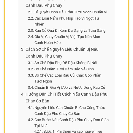
Canh Đậu Phụ Chay
Bí Quyết Chọn Đậu Phụ Tươi Ngon Chuẩn Vị
Các Loại Nấm Phù Hợp Tạo Vị Ngọt Tự
Nhiên
Rau Củ Quả Đi Kèm Đa Dạng và Tươi Sáng
Gia Vị Chay Chuẩn Vị Việt Tạo Nên Món
Canh Hoàn Hảo
Cách Sơ Chế Nguyên Liệu Chuẩn Bị Nấu
Canh Đậu Phụ Chay
Sơ Chế Đậu Phụ Để Đậu Không Bị Nát
Sơ Chế Nấm Tươi Đảm Bảo Vệ Sinh
Sơ Chế Các Loại Rau Củ Khác Góp Phần
Tươi Ngon
Chuẩn Bị Gia Vị Ướp và Nước Dùng Rau Củ
Hướng Dẫn Chi Tiết Cách Nấu Canh Đậu Phụ
Chay Cơ Bản
Nguyên Liệu Cần Chuẩn Bị Cho Công Thức
Canh Đậu Phụ Chay Cơ Bản
Các Bước Nấu Canh Đậu Phụ Chay Đơn Giản
Tại Nhà
Bước 1: Phi thơm và xào nguyên liệu