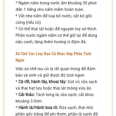
* Ngâm nấm trong nước ấm khoảng 30 phút
đến 1 tiếng cho nấm mềm hoàn toàn.
* Vắt nhẹ nấm để loại bỏ nước, cắt bỏ gốc
cứng (nếu có).
* Có thể thái lát hoặc để nguyên tùy sở thích.
Phần nước ngâm nấm có thể giữ lại để dùng
nấu canh, tăng thêm hương vị đậm đà.
Sơ Chế Các Loại Rau Củ Khác Góp Phần Tươi
Ngon
Việc sơ chế rau củ là rất quan trọng để đảm
bảo vệ sinh và giữ được độ tươi ngon:
*
Cà rốt, hành tây, khoai tây:
Gọt vỏ, rửa sạch
và thái hạt lựu hoặc thái lát mỏng vừa ăn.
*
Cải thảo:
Tách từng lá, rửa sạch, cắt khúc
khoảng 3-5cm.
*
Hành lá/Hành boa rô:
Rửa sạch, thái nhỏ
phần gốc trắng để phi thơm, phần lá xanh để