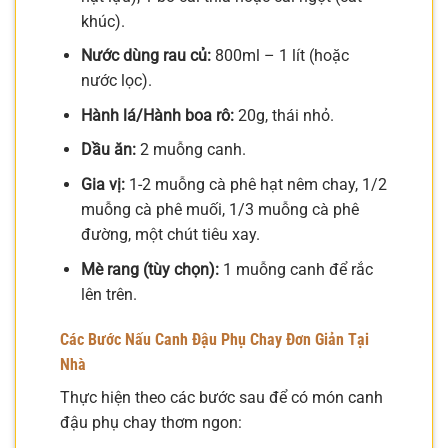
khúc).
Nước dùng rau củ:
800ml – 1 lít (hoặc
nước lọc).
Hành lá/Hành boa rô:
20g, thái nhỏ.
Dầu ăn:
2 muỗng canh.
Gia vị:
1-2 muỗng cà phê hạt nêm chay, 1/2
muỗng cà phê muối, 1/3 muỗng cà phê
đường, một chút tiêu xay.
Mè rang (tùy chọn):
1 muỗng canh để rắc
lên trên.
Các Bước Nấu Canh Đậu Phụ Chay Đơn Giản Tại
Nhà
Thực hiện theo các bước sau để có món canh
đậu phụ chay thơm ngon: