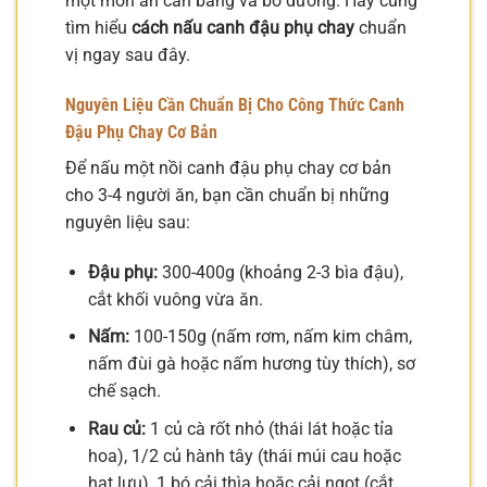
một món ăn cân bằng và bổ dưỡng. Hãy cùng
tìm hiểu
cách nấu canh đậu phụ chay
chuẩn
vị ngay sau đây.
Nguyên Liệu Cần Chuẩn Bị Cho Công Thức Canh
Đậu Phụ Chay Cơ Bản
Để nấu một nồi canh đậu phụ chay cơ bản
cho 3-4 người ăn, bạn cần chuẩn bị những
nguyên liệu sau:
Đậu phụ:
300-400g (khoảng 2-3 bìa đậu),
cắt khối vuông vừa ăn.
Nấm:
100-150g (nấm rơm, nấm kim châm,
nấm đùi gà hoặc nấm hương tùy thích), sơ
chế sạch.
Rau củ:
1 củ cà rốt nhỏ (thái lát hoặc tỉa
hoa), 1/2 củ hành tây (thái múi cau hoặc
hạt lựu), 1 bó cải thìa hoặc cải ngọt (cắt