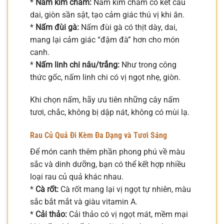
*
Nấm kim châm:
Nấm kim châm có kết cấu
dai, giòn sần sật, tạo cảm giác thú vị khi ăn.
*
Nấm đùi gà:
Nấm đùi gà có thịt dày, dai,
mang lại cảm giác “đậm đà” hơn cho món
canh.
*
Nấm linh chi nâu/trắng:
Như trong công
thức gốc, nấm linh chi có vị ngọt nhẹ, giòn.
Khi chọn nấm, hãy ưu tiên những cây nấm
tươi, chắc, không bị dập nát, không có mùi lạ.
Rau Củ Quả Đi Kèm Đa Dạng và Tươi Sáng
Để món canh thêm phần phong phú về màu
sắc và dinh dưỡng, bạn có thể kết hợp nhiều
loại rau củ quả khác nhau.
*
Cà rốt:
Cà rốt mang lại vị ngọt tự nhiên, màu
sắc bắt mắt và giàu vitamin A.
*
Cải thảo:
Cải thảo có vị ngọt mát, mềm mại