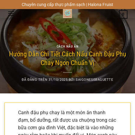
Chuyển
Chuyên cung cấp thực phẩm sạch | Halona Fruist
đến
0
nội
dung
CÁCH NẤU ĂN
Hướng Dẫn Chi Tiết Cách Nấu Canh Đậu Phụ
Chay Ngon Chuẩn Vị
ĐÃ ĐĂNG TRÊN
31/10/2025
BỞI
SAIGONESEBAGUETTE
Canh đậu phụ chay là một món ăn thanh
đạm, bổ dưỡng, rất được ưa chuộng trong các
bữa cơm gia đình Việt, đặc biệt là vào những