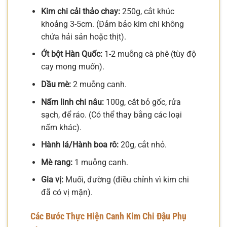
Kim chi cải thảo chay:
250g, cắt khúc
khoảng 3-5cm. (Đảm bảo kim chi không
chứa hải sản hoặc thịt).
Ớt bột Hàn Quốc:
1-2 muỗng cà phê (tùy độ
cay mong muốn).
Dầu mè:
2 muỗng canh.
Nấm linh chi nâu:
100g, cắt bỏ gốc, rửa
sạch, để ráo. (Có thể thay bằng các loại
nấm khác).
Hành lá/Hành boa rô:
20g, cắt nhỏ.
Mè rang:
1 muỗng canh.
Gia vị:
Muối, đường (điều chỉnh vì kim chi
đã có vị mặn).
Các Bước Thực Hiện Canh Kim Chi Đậu Phụ