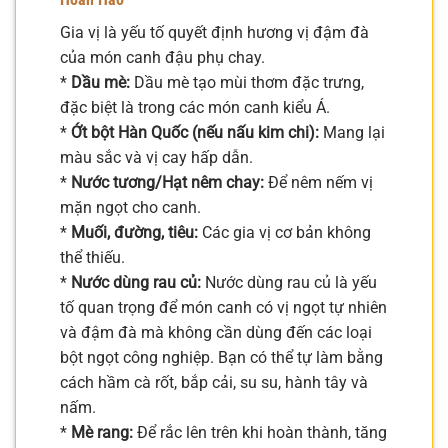
Gia vị là yếu tố quyết định hương vị đậm đà
của món canh đậu phụ chay.
*
Dầu mè:
Dầu mè tạo mùi thơm đặc trưng,
đặc biệt là trong các món canh kiểu Á.
*
Ớt bột Hàn Quốc (nếu nấu kim chi):
Mang lại
màu sắc và vị cay hấp dẫn.
*
Nước tương/Hạt nêm chay:
Để nêm nếm vị
mặn ngọt cho canh.
*
Muối, đường, tiêu:
Các gia vị cơ bản không
thể thiếu.
*
Nước dùng rau củ:
Nước dùng rau củ là yếu
tố quan trọng để món canh có vị ngọt tự nhiên
và đậm đà mà không cần dùng đến các loại
bột ngọt công nghiệp. Bạn có thể tự làm bằng
cách hầm cà rốt, bắp cải, su su, hành tây và
nấm.
*
Mè rang:
Để rắc lên trên khi hoàn thành, tăng