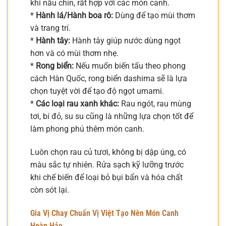
khi nấu chín, rất hợp với các món canh.
*
Hành lá/Hành boa rô:
Dùng để tạo mùi thơm
và trang trí.
*
Hành tây:
Hành tây giúp nước dùng ngọt
hơn và có mùi thơm nhẹ.
*
Rong biển:
Nếu muốn biến tấu theo phong
cách Hàn Quốc, rong biển dashima sẽ là lựa
chọn tuyệt vời để tạo độ ngọt umami.
*
Các loại rau xanh khác:
Rau ngót, rau mùng
tơi, bí đỏ, su su cũng là những lựa chọn tốt để
làm phong phú thêm món canh.
Luôn chọn rau củ tươi, không bị dập úng, có
màu sắc tự nhiên. Rửa sạch kỹ lưỡng trước
khi chế biến để loại bỏ bụi bẩn và hóa chất
còn sót lại.
Gia Vị Chay Chuẩn Vị Việt Tạo Nên Món Canh
Hoàn Hảo