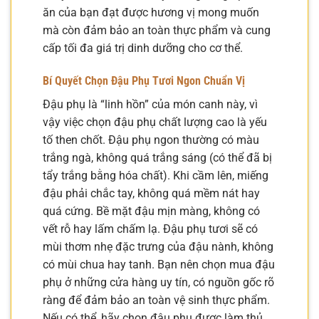
ăn của bạn đạt được hương vị mong muốn
mà còn đảm bảo an toàn thực phẩm và cung
cấp tối đa giá trị dinh dưỡng cho cơ thể.
Bí Quyết Chọn Đậu Phụ Tươi Ngon Chuẩn Vị
Đậu phụ là “linh hồn” của món canh này, vì
vậy việc chọn đậu phụ chất lượng cao là yếu
tố then chốt. Đậu phụ ngon thường có màu
trắng ngà, không quá trắng sáng (có thể đã bị
tẩy trắng bằng hóa chất). Khi cầm lên, miếng
đậu phải chắc tay, không quá mềm nát hay
quá cứng. Bề mặt đậu mịn màng, không có
vết rỗ hay lấm chấm lạ. Đậu phụ tươi sẽ có
mùi thơm nhẹ đặc trưng của đậu nành, không
có mùi chua hay tanh. Bạn nên chọn mua đậu
phụ ở những cửa hàng uy tín, có nguồn gốc rõ
ràng để đảm bảo an toàn vệ sinh thực phẩm.
Nếu có thể, hãy chọn đậu phụ được làm thủ