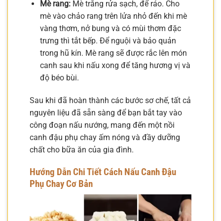
Mè rang:
Mè trắng rửa sạch, để ráo. Cho
mè vào chảo rang trên lửa nhỏ đến khi mè
vàng thơm, nở bung và có mùi thơm đặc
trưng thì tắt bếp. Để nguội và bảo quản
trong hũ kín. Mè rang sẽ được rắc lên món
canh sau khi nấu xong để tăng hương vị và
độ béo bùi.
Sau khi đã hoàn thành các bước sơ chế, tất cả
nguyên liệu đã sẵn sàng để bạn bắt tay vào
công đoạn nấu nướng, mang đến một nồi
canh đậu phụ chay ấm nóng và đầy dưỡng
chất cho bữa ăn của gia đình.
Hướng Dẫn Chi Tiết Cách Nấu Canh Đậu
Phụ Chay Cơ Bản