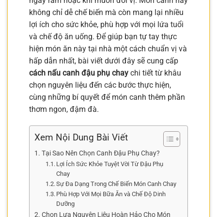
ngày rằm hoặc khi muốn đổi vị. Món canh này
không chỉ dễ chế biến mà còn mang lại nhiều
lợi ích cho sức khỏe, phù hợp với mọi lứa tuổi
và chế độ ăn uống. Để giúp bạn tự tay thực
hiện món ăn này tại nhà một cách chuẩn vị và
hấp dẫn nhất, bài viết dưới đây sẽ cung cấp
cách nấu canh đậu phụ chay
chi tiết từ khâu
chọn nguyên liệu đến các bước thực hiện,
cùng những bí quyết để món canh thêm phần
thơm ngon, đậm đà.
Xem Nội Dung Bài Viết
Tại Sao Nên Chọn Canh Đậu Phụ Chay?
Lợi Ích Sức Khỏe Tuyệt Vời Từ Đậu Phụ
Chay
Sự Đa Dạng Trong Chế Biến Món Canh Chay
Phù Hợp Với Mọi Bữa Ăn và Chế Độ Dinh
Dưỡng
Chọn Lựa Nguyên Liệu Hoàn Hảo Cho Món