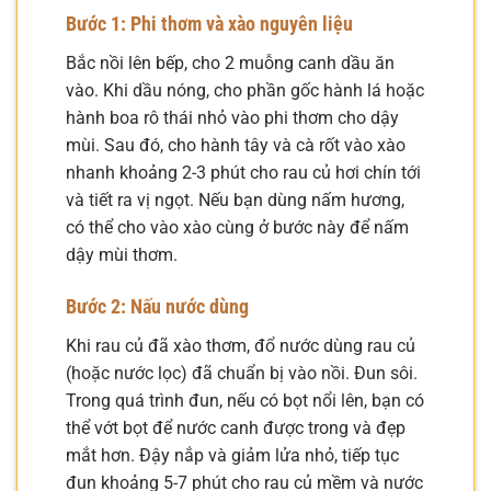
Bước 1: Phi thơm và xào nguyên liệu
Bắc nồi lên bếp, cho 2 muỗng canh dầu ăn
vào. Khi dầu nóng, cho phần gốc hành lá hoặc
hành boa rô thái nhỏ vào phi thơm cho dậy
mùi. Sau đó, cho hành tây và cà rốt vào xào
nhanh khoảng 2-3 phút cho rau củ hơi chín tới
và tiết ra vị ngọt. Nếu bạn dùng nấm hương,
có thể cho vào xào cùng ở bước này để nấm
dậy mùi thơm.
Bước 2: Nấu nước dùng
Khi rau củ đã xào thơm, đổ nước dùng rau củ
(hoặc nước lọc) đã chuẩn bị vào nồi. Đun sôi.
Trong quá trình đun, nếu có bọt nổi lên, bạn có
thể vớt bọt để nước canh được trong và đẹp
mắt hơn. Đậy nắp và giảm lửa nhỏ, tiếp tục
đun khoảng 5-7 phút cho rau củ mềm và nước