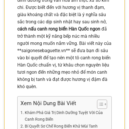
dinh dưỡng trong văn hóa ẩm thực xứ sở kim
chi. Được biết đến với hương vị thanh đạm,
giàu khoáng chất và đặc biệt là ý nghĩa sâu
sắc trong các dịp sinh nhật hay sau sinh nở,
cách nấu canh rong biển Hàn Quốc ngon
đã
trở thành một kỹ năng bếp núc mà nhiều
người mong muốn nắm vững. Bài viết này của
**saigonesebaguette.vn** sẽ đưa bạn đi sâu
vào bí quyết để tạo nên một tô canh rong biển
Hàn Quốc chuẩn vị, từ khâu chọn nguyên liệu
tươi ngon đến những mẹo nhỏ để món canh
không bị tanh và đạt được hương vị đậm đà
khó quên.
Xem Nội Dung Bài Viết
Khám Phá Giá Trị Dinh Dưỡng Tuyệt Vời Của
Canh Rong Biển
Bí Quyết Sơ Chế Rong Biển Khử Mùi Tanh