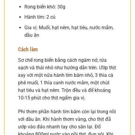
Rong biển khô: 30g
Hành tím: 2 củ
Gia vị: Muối, hạt nêm, hạt tiêu, nước mắm,
dầu ăn
Cách làm
Sơ chế rong biển bằng cách ngâm nở, rửa
sạch và thái nhỏ như hướng dẫn trên. Ướp thịt
xay với một nửa hành tím băm nhỏ, 3 thìa cà
phê muối, 1 thìa canh nước mắm, một chút
hạt tiêu và hạt nêm. Trộn đều và để khoảng
10-15 phút cho thịt ngấm gia vị.
Phi thơm phần hành tím băm còn lại trong nồi
với dầu ăn. Khi hành thơm vàng, cho thịt đã
ướp vào đảo nhanh tay cho săn lại. Đổ
khoảng 800ml nước vào nồi thịt, đun sôi. Khi