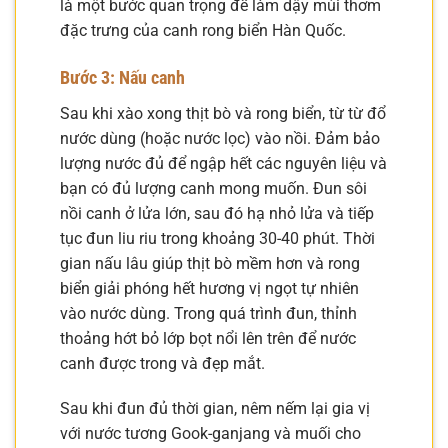
là một bước quan trọng để làm dậy mùi thơm
đặc trưng của canh rong biển Hàn Quốc.
Bước 3: Nấu canh
Sau khi xào xong thịt bò và rong biển, từ từ đổ
nước dùng (hoặc nước lọc) vào nồi. Đảm bảo
lượng nước đủ để ngập hết các nguyên liệu và
bạn có đủ lượng canh mong muốn. Đun sôi
nồi canh ở lửa lớn, sau đó hạ nhỏ lửa và tiếp
tục đun liu riu trong khoảng 30-40 phút. Thời
gian nấu lâu giúp thịt bò mềm hơn và rong
biển giải phóng hết hương vị ngọt tự nhiên
vào nước dùng. Trong quá trình đun, thỉnh
thoảng hớt bỏ lớp bọt nổi lên trên để nước
canh được trong và đẹp mắt.
Sau khi đun đủ thời gian, nêm nếm lại gia vị
với nước tương Gook-ganjang và muối cho