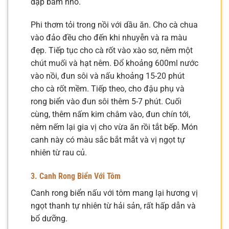
dập băm nhỏ.
Phi thơm tỏi trong nồi với dầu ăn. Cho cà chua
vào đảo đều cho đến khi nhuyễn và ra màu
đẹp. Tiếp tục cho cà rốt vào xào sơ, nêm một
chút muối và hạt nêm. Đổ khoảng 600ml nước
vào nồi, đun sôi và nấu khoảng 15-20 phút
cho cà rốt mềm. Tiếp theo, cho đậu phụ và
rong biển vào đun sôi thêm 5-7 phút. Cuối
cùng, thêm nấm kim châm vào, đun chín tới,
nêm nếm lại gia vị cho vừa ăn rồi tắt bếp. Món
canh này có màu sắc bắt mắt và vị ngọt tự
nhiên từ rau củ.
3. Canh Rong Biển Với Tôm
Canh rong biển nấu với tôm mang lại hương vị
ngọt thanh tự nhiên từ hải sản, rất hấp dẫn và
bổ dưỡng.