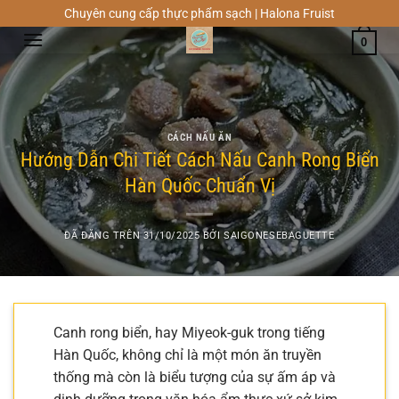
Chuyển
Chuyên cung cấp thực phẩm sạch | Halona Fruist
đến
0
nội
dung
CÁCH NẤU ĂN
Hướng Dẫn Chi Tiết Cách Nấu Canh Rong Biển
Hàn Quốc Chuẩn Vị
ĐÃ ĐĂNG TRÊN
31/10/2025
BỞI
SAIGONESEBAGUETTE
Canh rong biển, hay Miyeok-guk trong tiếng
Hàn Quốc, không chỉ là một món ăn truyền
thống mà còn là biểu tượng của sự ấm áp và