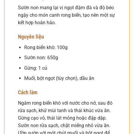
Sườn non mang lại vị ngọt đậm đà và độ béo
ngậy cho món canh rong biển, tạo nên một sự
kết hợp hoàn hảo.
Nguyên liệu
Rong biển khô: 100g
Sườn non: 650g
Gừng: 1 củ
Muối, bột ngọt (tùy chọn), dầu ăn
Cách làm
Ngâm rong biển khô với nước cho nở, sau đó
rửa sạch, khử mùi tanh và thái khúc vừa ăn.
Gừng cạo vỏ, thái lát mỏng hoặc đập dập.
Sườn non rửa sạch, chặt miếng nhỏ vừa ăn.
Ướp sườn với một chút muối và bột ngọt để