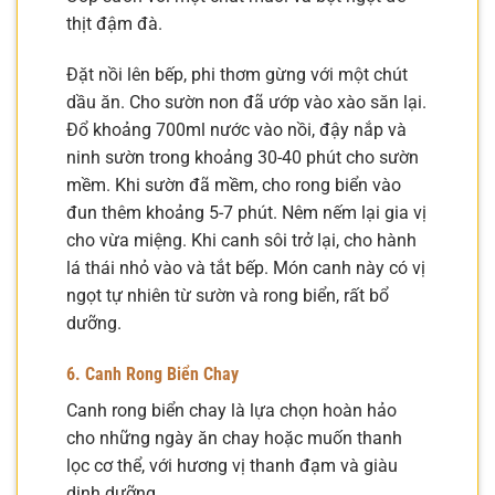
thịt đậm đà.
Đặt nồi lên bếp, phi thơm gừng với một chút
dầu ăn. Cho sườn non đã ướp vào xào săn lại.
Đổ khoảng 700ml nước vào nồi, đậy nắp và
ninh sườn trong khoảng 30-40 phút cho sườn
mềm. Khi sườn đã mềm, cho rong biển vào
đun thêm khoảng 5-7 phút. Nêm nếm lại gia vị
cho vừa miệng. Khi canh sôi trở lại, cho hành
lá thái nhỏ vào và tắt bếp. Món canh này có vị
ngọt tự nhiên từ sườn và rong biển, rất bổ
dưỡng.
6. Canh Rong Biển Chay
Canh rong biển chay là lựa chọn hoàn hảo
cho những ngày ăn chay hoặc muốn thanh
lọc cơ thể, với hương vị thanh đạm và giàu
dinh dưỡng.