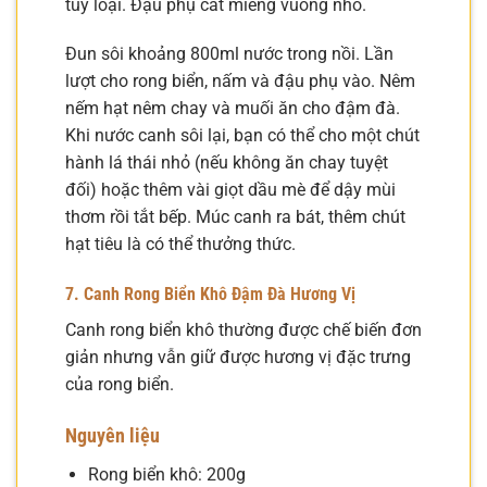
tùy loại. Đậu phụ cắt miếng vuông nhỏ.
Đun sôi khoảng 800ml nước trong nồi. Lần
lượt cho rong biển, nấm và đậu phụ vào. Nêm
nếm hạt nêm chay và muối ăn cho đậm đà.
Khi nước canh sôi lại, bạn có thể cho một chút
hành lá thái nhỏ (nếu không ăn chay tuyệt
đối) hoặc thêm vài giọt dầu mè để dậy mùi
thơm rồi tắt bếp. Múc canh ra bát, thêm chút
hạt tiêu là có thể thưởng thức.
7. Canh Rong Biển Khô Đậm Đà Hương Vị
Canh rong biển khô thường được chế biến đơn
giản nhưng vẫn giữ được hương vị đặc trưng
của rong biển.
Nguyên liệu
Rong biển khô: 200g