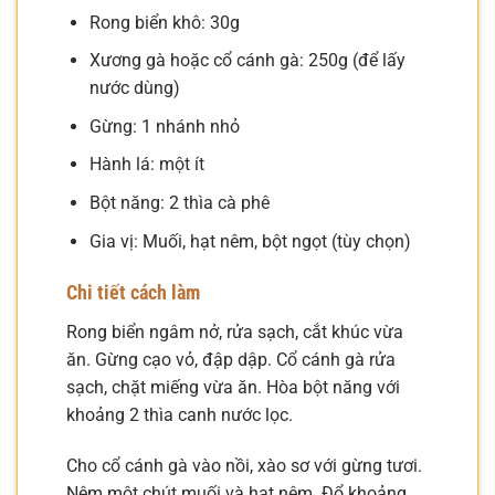
Rong biển khô: 30g
Xương gà hoặc cổ cánh gà: 250g (để lấy
nước dùng)
Gừng: 1 nhánh nhỏ
Hành lá: một ít
Bột năng: 2 thìa cà phê
Gia vị: Muối, hạt nêm, bột ngọt (tùy chọn)
Chi tiết cách làm
Rong biển ngâm nở, rửa sạch, cắt khúc vừa
ăn. Gừng cạo vỏ, đập dập. Cổ cánh gà rửa
sạch, chặt miếng vừa ăn. Hòa bột năng với
khoảng 2 thìa canh nước lọc.
Cho cổ cánh gà vào nồi, xào sơ với gừng tươi.
Nêm một chút muối và hạt nêm. Đổ khoảng