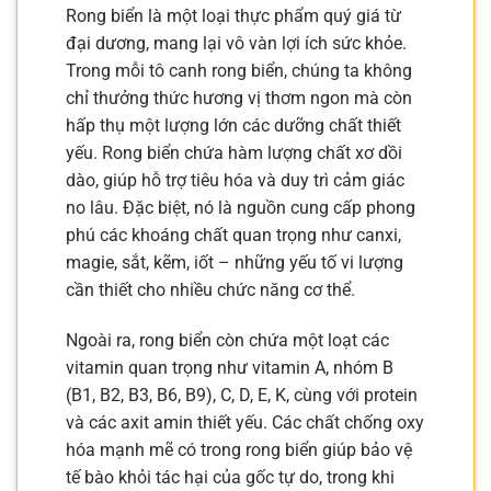
Rong biển là một loại thực phẩm quý giá từ
đại dương, mang lại vô vàn lợi ích sức khỏe.
Trong mỗi tô canh rong biển, chúng ta không
chỉ thưởng thức hương vị thơm ngon mà còn
hấp thụ một lượng lớn các dưỡng chất thiết
yếu. Rong biển chứa hàm lượng chất xơ dồi
dào, giúp hỗ trợ tiêu hóa và duy trì cảm giác
no lâu. Đặc biệt, nó là nguồn cung cấp phong
phú các khoáng chất quan trọng như canxi,
magie, sắt, kẽm, iốt – những yếu tố vi lượng
cần thiết cho nhiều chức năng cơ thể.
Ngoài ra, rong biển còn chứa một loạt các
vitamin quan trọng như vitamin A, nhóm B
(B1, B2, B3, B6, B9), C, D, E, K, cùng với protein
và các axit amin thiết yếu. Các chất chống oxy
hóa mạnh mẽ có trong rong biển giúp bảo vệ
tế bào khỏi tác hại của gốc tự do, trong khi