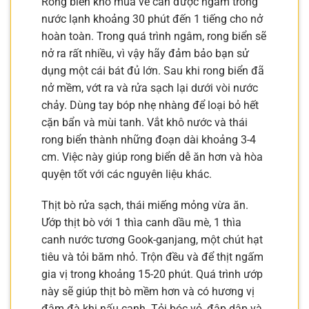
Rong biển khô mua về cần được ngâm trong
nước lạnh khoảng 30 phút đến 1 tiếng cho nở
hoàn toàn. Trong quá trình ngâm, rong biển sẽ
nở ra rất nhiều, vì vậy hãy đảm bảo bạn sử
dụng một cái bát đủ lớn. Sau khi rong biển đã
nở mềm, vớt ra và rửa sạch lại dưới vòi nước
chảy. Dùng tay bóp nhẹ nhàng để loại bỏ hết
cặn bẩn và mùi tanh. Vắt khô nước và thái
rong biển thành những đoạn dài khoảng 3-4
cm. Việc này giúp rong biển dễ ăn hơn và hòa
quyện tốt với các nguyên liệu khác.
Thịt bò rửa sạch, thái miếng mỏng vừa ăn.
Ướp thịt bò với 1 thìa canh dầu mè, 1 thìa
canh nước tương Gook-ganjang, một chút hạt
tiêu và tỏi băm nhỏ. Trộn đều và để thịt ngấm
gia vị trong khoảng 15-20 phút. Quá trình ướp
này sẽ giúp thịt bò mềm hơn và có hương vị
đậm đà khi nấu canh. Tỏi bóc vỏ, đập dập và