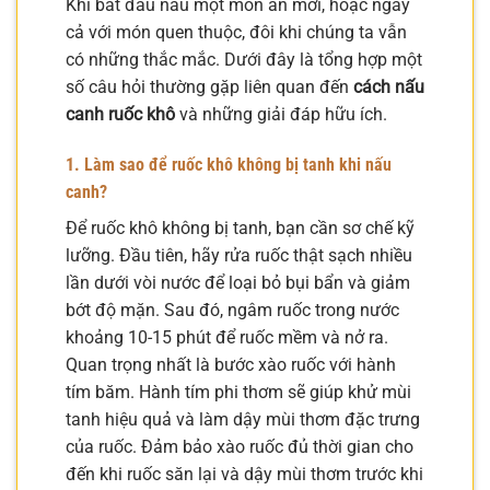
Khi bắt đầu nấu một món ăn mới, hoặc ngay
cả với món quen thuộc, đôi khi chúng ta vẫn
có những thắc mắc. Dưới đây là tổng hợp một
số câu hỏi thường gặp liên quan đến
cách nấu
canh ruốc khô
và những giải đáp hữu ích.
1. Làm sao để ruốc khô không bị tanh khi nấu
canh?
Để ruốc khô không bị tanh, bạn cần sơ chế kỹ
lưỡng. Đầu tiên, hãy rửa ruốc thật sạch nhiều
lần dưới vòi nước để loại bỏ bụi bẩn và giảm
bớt độ mặn. Sau đó, ngâm ruốc trong nước
khoảng 10-15 phút để ruốc mềm và nở ra.
Quan trọng nhất là bước xào ruốc với hành
tím băm. Hành tím phi thơm sẽ giúp khử mùi
tanh hiệu quả và làm dậy mùi thơm đặc trưng
của ruốc. Đảm bảo xào ruốc đủ thời gian cho
đến khi ruốc săn lại và dậy mùi thơm trước khi