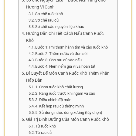
Sơ Chế Nguyên Liệu – Bước Nền Tảng Cho
Hương Vị Canh
Sơ chế ruốc khô
Sơ chế rau củ
Sơ chế các nguyên liệu khác
Hướng Dẫn Chi Tiết Cách Nấu Canh Ruốc
Khô
Bước 1: Phi thơm hành tím và xào ruốc khô
Bước 2: Thêm nước và đun sôi
Bước 3: Cho rau củ vào nấu
Bước 4: Nêm nếm gia vị và hoàn tất
Bí Quyết Để Món Canh Ruốc Khô Thêm Phần
Hấp Dẫn
1. Chọn ruốc khô chất lượng
2. Rang ruốc trước khi ngâm và xào
3. Điều chỉnh độ mặn
4. Kết hợp rau củ thông minh
5. Sử dụng nước dùng xương (tùy chọn)
Giá Trị Dinh Dưỡng Của Món Canh Ruốc Khô
Từ ruốc khô
Từ rau củ