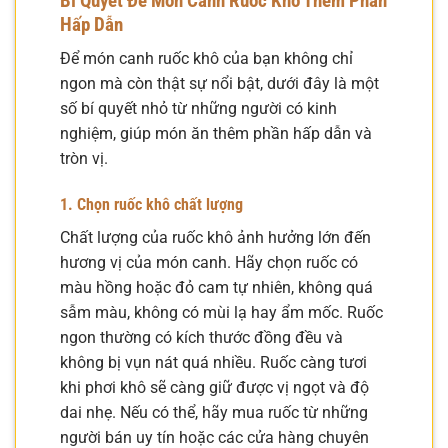
Bí Quyết Để Món Canh Ruốc Khô Thêm Phần
Hấp Dẫn
Để món canh ruốc khô của bạn không chỉ
ngon mà còn thật sự nổi bật, dưới đây là một
số bí quyết nhỏ từ những người có kinh
nghiệm, giúp món ăn thêm phần hấp dẫn và
tròn vị.
1. Chọn ruốc khô chất lượng
Chất lượng của ruốc khô ảnh hưởng lớn đến
hương vị của món canh. Hãy chọn ruốc có
màu hồng hoặc đỏ cam tự nhiên, không quá
sẫm màu, không có mùi lạ hay ẩm mốc. Ruốc
ngon thường có kích thước đồng đều và
không bị vụn nát quá nhiều. Ruốc càng tươi
khi phơi khô sẽ càng giữ được vị ngọt và độ
dai nhẹ. Nếu có thể, hãy mua ruốc từ những
người bán uy tín hoặc các cửa hàng chuyên