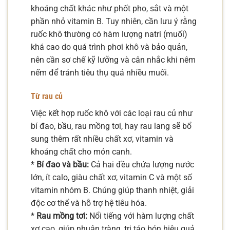
khoáng chất khác như phốt pho, sắt và một
phần nhỏ vitamin B. Tuy nhiên, cần lưu ý rằng
ruốc khô thường có hàm lượng natri (muối)
khá cao do quá trình phơi khô và bảo quản,
nên cần sơ chế kỹ lưỡng và cân nhắc khi nêm
nếm để tránh tiêu thụ quá nhiều muối.
Từ rau củ
Việc kết hợp ruốc khô với các loại rau củ như
bí đao, bầu, rau mồng tơi, hay rau lang sẽ bổ
sung thêm rất nhiều chất xơ, vitamin và
khoáng chất cho món canh.
*
Bí đao và bầu:
Cả hai đều chứa lượng nước
lớn, ít calo, giàu chất xơ, vitamin C và một số
vitamin nhóm B. Chúng giúp thanh nhiệt, giải
độc cơ thể và hỗ trợ hệ tiêu hóa.
*
Rau mồng tơi:
Nổi tiếng với hàm lượng chất
xơ cao, giúp nhuận tràng, trị táo bón hiệu quả.