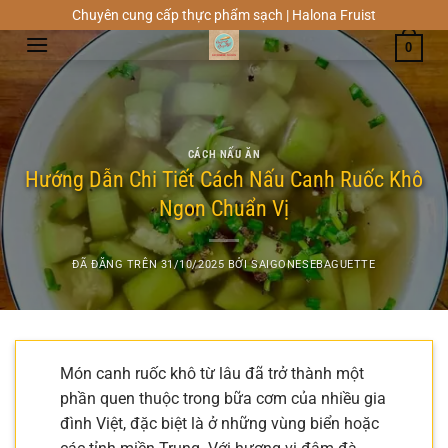
Chuyển
Chuyên cung cấp thực phẩm sạch | Halona Fruist
đến
0
nội
dung
CÁCH NẤU ĂN
Hướng Dẫn Chi Tiết Cách Nấu Canh Ruốc Khô
Ngon Chuẩn Vị
ĐÃ ĐĂNG TRÊN
31/10/2025
BỞI
SAIGONESEBAGUETTE
Món canh ruốc khô từ lâu đã trở thành một
phần quen thuộc trong bữa cơm của nhiều gia
đình Việt, đặc biệt là ở những vùng biển hoặc