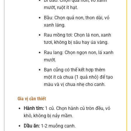
Bí đao: Chọn quả non, vỏ xanh
mướt, ruột ít hạt.
Bầu: Chọn quả non, thon dài, vỏ
xanh láng.
Rau mồng tơi: Chọn lá non, xanh
tươi, không bị sâu hay úa vàng.
Rau lang: Chọn ngọn non, lá xanh
mướt.
Bạn cũng có thể kết hợp thêm
một ít cà chua (1 quả nhỏ) để tạo
màu và vị chua nhẹ cho canh.
Gia vị cần thiết
Hành tím:
1 củ. Chọn hành củ tròn đều, vỏ
khô, không bị nảy mầm.
Dầu ăn:
1-2 muỗng canh.