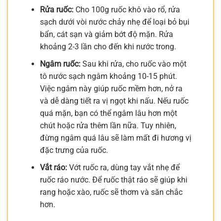
Rửa ruốc:
Cho 100g ruốc khô vào rổ, rửa
sạch dưới vòi nước chảy nhẹ để loại bỏ bụi
bẩn, cát sạn và giảm bớt độ mặn. Rửa
khoảng 2-3 lần cho đến khi nước trong.
Ngâm ruốc:
Sau khi rửa, cho ruốc vào một
tô nước sạch ngâm khoảng 10-15 phút.
Việc ngâm này giúp ruốc mềm hơn, nở ra
và dễ dàng tiết ra vị ngọt khi nấu. Nếu ruốc
quá mặn, bạn có thể ngâm lâu hơn một
chút hoặc rửa thêm lần nữa. Tuy nhiên,
đừng ngâm quá lâu sẽ làm mất đi hương vị
đặc trưng của ruốc.
Vắt ráo:
Vớt ruốc ra, dùng tay vắt nhẹ để
ruốc ráo nước. Để ruốc thật ráo sẽ giúp khi
rang hoặc xào, ruốc sẽ thơm và săn chắc
hơn.