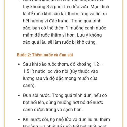
tay khoảng 3-5 phút trên lửa vừa. Mục đích
là để ruốc khô săn lại, thơm lừng và tiết ra
hết hương vị đặc trưng. Trong quá trình
xào, bạn có thể thêm 1 muỗng canh nước
mắm để ruốc thấm vị hơn. Lưu ý không
xào quá lâu sẽ làm ruốc bị khô cứng.
Bước 2: Thêm nước và đun sôi
Sau khi xào ruốc thơm, đổ khoảng 1.2 –
1.5 lít nước lọc vào nồi (tùy thuộc vào
lượng rau và độ đặc mong muốn của
canh).
Đun sôi nước. Trong quá trình đun, nếu có
bọt nổi lên, dùng muỗng hớt bỏ để nước
canh được trong và sạch hơn.
Khi nước sôi, hạ nhỏ lửa và đun liu riu thêm
khoảng 5-7 phút để ruốc tiết hết chất ngọt