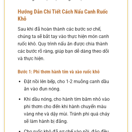
Hướng Dẫn Chi Tiết Cách Nấu Canh Ruốc
Khô
Sau khi đã hoàn thành các bước sơ chế,
chúng ta sẽ bắt tay vào thực hiện món canh
ruốc khô. Quy trình nấu ăn được chia thành
các bước rõ ràng, giúp bạn dễ dàng theo dõi
và thực hiện.
Bước 1: Phi thơm hành tím và xào ruốc khô
Đặt nồi lên bếp, cho 1-2 muỗng canh dầu
ăn vào đun nóng.
Khi dầu nóng, cho hành tím băm nhỏ vào
phi thơm cho đến khi hành chuyển màu
vàng nhẹ và dậy mùi. Tránh phi quá cháy
sẽ làm hành bị đắng.
Cho ruốc khô đã sơ chế vào nồi, đảo đều