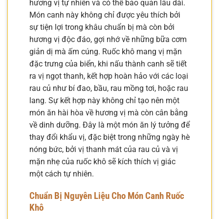
hương vị tự nhiên và có thể bảo quản lâu dài.
Món canh này không chỉ được yêu thích bởi
sự tiện lợi trong khâu chuẩn bị mà còn bởi
hương vị độc đáo, gợi nhớ về những bữa cơm
giản dị mà ấm cúng. Ruốc khô mang vị mặn
đặc trưng của biển, khi nấu thành canh sẽ tiết
ra vị ngọt thanh, kết hợp hoàn hảo với các loại
rau củ như bí đao, bầu, rau mồng tơi, hoặc rau
lang. Sự kết hợp này không chỉ tạo nên một
món ăn hài hòa về hương vị mà còn cân bằng
về dinh dưỡng. Đây là một món ăn lý tưởng để
thay đổi khẩu vị, đặc biệt trong những ngày hè
nóng bức, bởi vị thanh mát của rau củ và vị
mặn nhẹ của ruốc khô sẽ kích thích vị giác
một cách tự nhiên.
Chuẩn Bị Nguyên Liệu Cho Món Canh Ruốc
Khô