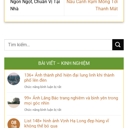
Ngon Ngọt, Chuẩn Vị Tại
Nấu Canh Rạm Mồng Tơi
Nhà
Thanh Mát
BÀI VIẾT – KINH NGHIỆM
136+ Ảnh thành phố hiện đại lung linh khi thành
phố lên đèn
ở
Chức năng bình luận bị tắt
136+
Ảnh
99+ Ảnh Lăng Bác trang nghiêm và bình yên trong
thành
mọi góc nhìn
phố
ở
Chức năng bình luận bị tắt
hiện
99+
đại
Ảnh
List 148+ hình ảnh Vịnh Hạ Long đẹp hùng vĩ
lung
08
Lăng
không thể bỏ qua
linh
Th8