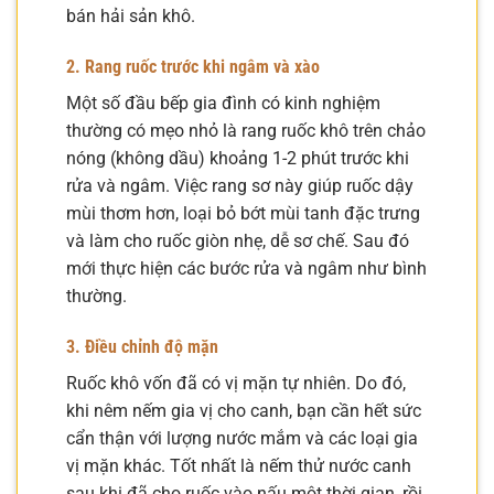
bán hải sản khô.
2. Rang ruốc trước khi ngâm và xào
Một số đầu bếp gia đình có kinh nghiệm
thường có mẹo nhỏ là rang ruốc khô trên chảo
nóng (không dầu) khoảng 1-2 phút trước khi
rửa và ngâm. Việc rang sơ này giúp ruốc dậy
mùi thơm hơn, loại bỏ bớt mùi tanh đặc trưng
và làm cho ruốc giòn nhẹ, dễ sơ chế. Sau đó
mới thực hiện các bước rửa và ngâm như bình
thường.
3. Điều chỉnh độ mặn
Ruốc khô vốn đã có vị mặn tự nhiên. Do đó,
khi nêm nếm gia vị cho canh, bạn cần hết sức
cẩn thận với lượng nước mắm và các loại gia
vị mặn khác. Tốt nhất là nếm thử nước canh
sau khi đã cho ruốc vào nấu một thời gian, rồi