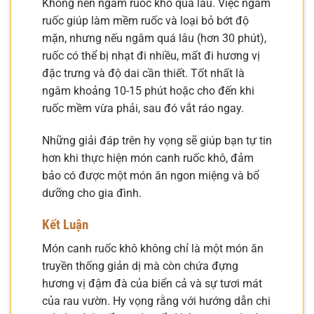
Không nên ngâm ruốc khô quá lâu. Việc ngâm
ruốc giúp làm mềm ruốc và loại bỏ bớt độ
mặn, nhưng nếu ngâm quá lâu (hơn 30 phút),
ruốc có thể bị nhạt đi nhiều, mất đi hương vị
đặc trưng và độ dai cần thiết. Tốt nhất là
ngâm khoảng 10-15 phút hoặc cho đến khi
ruốc mềm vừa phải, sau đó vắt ráo ngay.
Những giải đáp trên hy vọng sẽ giúp bạn tự tin
hơn khi thực hiện món canh ruốc khô, đảm
bảo có được một món ăn ngon miệng và bổ
dưỡng cho gia đình.
Kết Luận
Món canh ruốc khô không chỉ là một món ăn
truyền thống giản dị mà còn chứa đựng
hương vị đậm đà của biển cả và sự tươi mát
của rau vườn. Hy vọng rằng với hướng dẫn chi