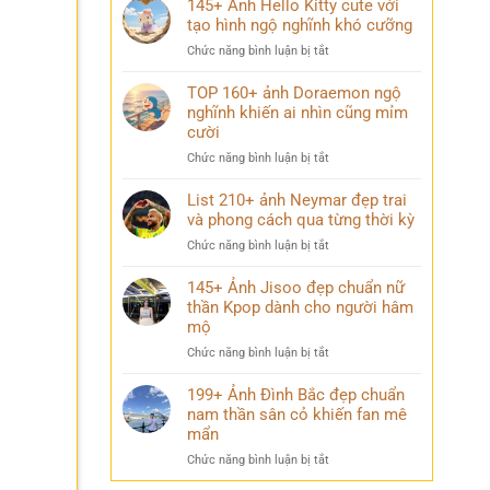
145+ Ảnh Hello Kitty cute với
trường
trai
tạo hình ngộ nghĩnh khó cưỡng
chất
đẹp
lượng
ở
Chức năng bình luận bị tắt
K9
cao
145+
cuốn
đầy
Ảnh
TOP 160+ ảnh Doraemon ngộ
hút
ý
Hello
nghĩnh khiến ai nhìn cũng mỉm
với
nghĩa
Kitty
cười
thần
cute
thái
ở
Chức năng bình luận bị tắt
với
chuẩn
TOP
tạo
nam
160+
List 210+ ảnh Neymar đẹp trai
hình
thần
ảnh
và phong cách qua từng thời kỳ
ngộ
Doraemon
nghĩnh
ở
Chức năng bình luận bị tắt
ngộ
khó
List
nghĩnh
cưỡng
210+
145+ Ảnh Jisoo đẹp chuẩn nữ
khiến
ảnh
thần Kpop dành cho người hâm
ai
Neymar
mộ
nhìn
đẹp
cũng
ở
Chức năng bình luận bị tắt
trai
mỉm
145+
và
cười
Ảnh
199+ Ảnh Đình Bắc đẹp chuẩn
phong
Jisoo
nam thần sân cỏ khiến fan mê
cách
đẹp
qua
mẩn
chuẩn
từng
ở
Chức năng bình luận bị tắt
nữ
thời
199+
thần
kỳ