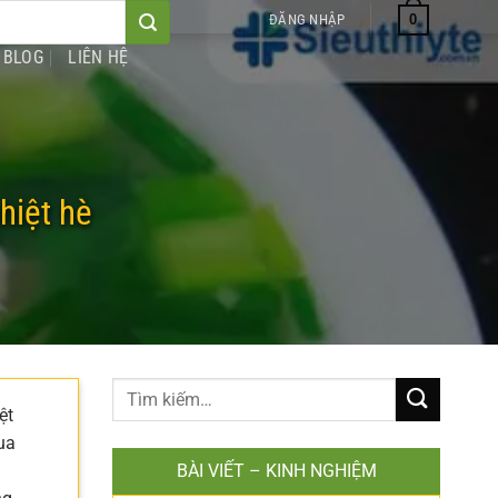
0
ĐĂNG NHẬP
BLOG
LIÊN HỆ
hiệt hè
ệt
ua
BÀI VIẾT – KINH NGHIỆM