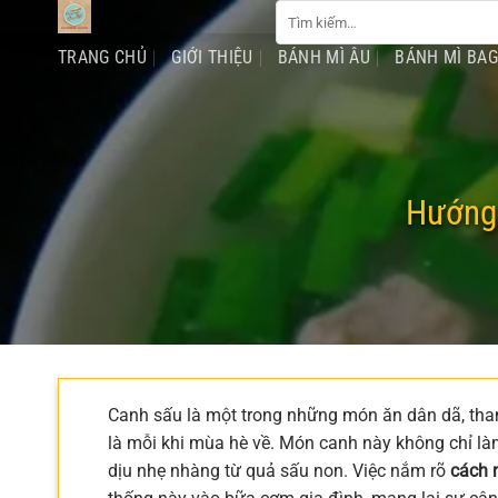
Tìm
Chuyển
kiếm:
đến
TRANG CHỦ
GIỚI THIỆU
BÁNH MÌ ÂU
BÁNH MÌ BA
nội
dung
Hướng 
Canh sấu là một trong những món ăn dân dã, than
là mỗi khi mùa hè về. Món canh này không chỉ làm
dịu nhẹ nhàng từ quả sấu non. Việc nắm rõ
cách 