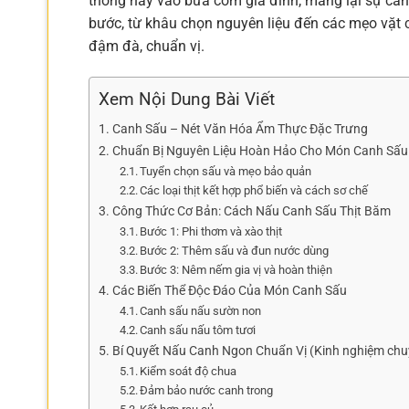
thống này vào bữa cơm gia đình, mang lại sự cân
bước, từ khâu chọn nguyên liệu đến các mẹo vặt
đậm đà, chuẩn vị.
Xem Nội Dung Bài Viết
Canh Sấu – Nét Văn Hóa Ẩm Thực Đặc Trưng
Chuẩn Bị Nguyên Liệu Hoàn Hảo Cho Món Canh Sấu
Tuyển chọn sấu và mẹo bảo quản
Các loại thịt kết hợp phổ biến và cách sơ chế
Công Thức Cơ Bản: Cách Nấu Canh Sấu Thịt Băm
Bước 1: Phi thơm và xào thịt
Bước 2: Thêm sấu và đun nước dùng
Bước 3: Nêm nếm gia vị và hoàn thiện
Các Biến Thể Độc Đáo Của Món Canh Sấu
Canh sấu nấu sườn non
Canh sấu nấu tôm tươi
Bí Quyết Nấu Canh Ngon Chuẩn Vị (Kinh nghiệm chu
Kiểm soát độ chua
Đảm bảo nước canh trong