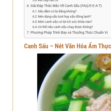
Kết hợp rau củ
Giải Đáp Thắc Mắc Về Canh Sấu (FAQ/E-E-A-T)
Sấu dầm có bị đắng không?
Nên dùng sấu tươi hay sấu đông lạnh?
Món canh sấu có lợi ích sức khỏe nào?
Có thể nấu canh sấu chay được không?
Phương Pháp Trình Bày và Thưởng Thức Chuẩn Vị
Canh Sấu – Nét Văn Hóa Ẩm Thực