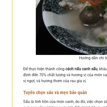
Hướng dẫn chi ti
Để thực hiện thành công
cách nấu canh sấu
, khâ
định đến 70% chất lượng và hương vị của món can
vị ngọt, và hương thơm của rau gia vị.
Tuyển chọn sấu và mẹo bảo quản
Sấu là linh hồn của món canh, do đó, việc chọn 