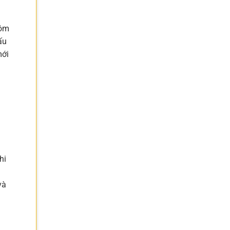
Tôm
ấu
mới
hi
và