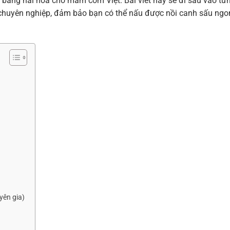
 bằng hài hòa cho mâm cơm Việt. Bài viết này sẽ đi sâu vào từ
 chuyên nghiệp, đảm bảo bạn có thể nấu được nồi canh sấu ngo
yên gia)