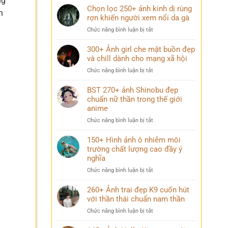
ng
Chọn lọc 250+ ảnh kinh dị rùng
n
rợn khiến người xem nổi da gà
ở
Chức năng bình luận bị tắt
Chọn
lọc
300+ Ảnh girl che mặt buồn đẹp
250+
và chill dành cho mạng xã hội
ảnh
ở
Chức năng bình luận bị tắt
kinh
300+
dị
Ảnh
BST 270+ ảnh Shinobu đẹp
rùng
girl
chuẩn nữ thần trong thế giới
rợn
che
anime
khiến
mặt
người
ở
Chức năng bình luận bị tắt
buồn
xem
BST
đẹp
nổi
270+
150+ Hình ảnh ô nhiễm môi
và
da
ảnh
trường chất lượng cao đầy ý
chill
gà
Shinobu
dành
nghĩa
đẹp
cho
ở
Chức năng bình luận bị tắt
chuẩn
mạng
150+
nữ
xã
Hình
260+ Ảnh trai đẹp K9 cuốn hút
thần
hội
ảnh
với thần thái chuẩn nam thần
trong
ô
thế
ở
Chức năng bình luận bị tắt
nhiễm
giới
260+
môi
anime
Ảnh