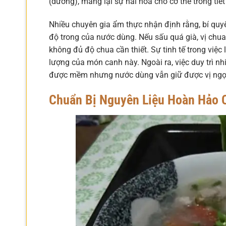
(dương), mang lại sự hài hòa cho cơ thể trong tiết
Nhiều chuyên gia ẩm thực nhận định rằng, bí quy
độ trong của nước dùng. Nếu sấu quá già, vị chua
không đủ độ chua cần thiết. Sự tinh tế trong việc
lượng của món canh này. Ngoài ra, việc duy trì nh
được mềm nhưng nước dùng vẫn giữ được vị ngọt 
Chuẩn Bị Nguyên Liệu Hoàn Hảo