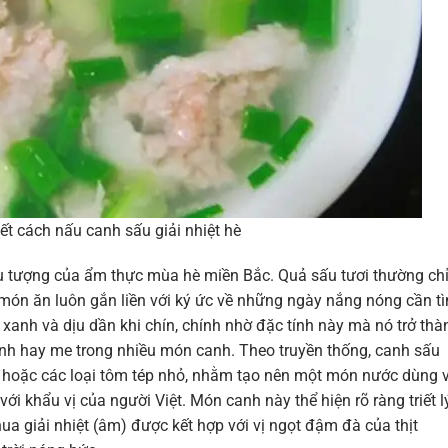
ết cách nấu canh sấu giải nhiệt hè
u tượng của ẩm thực mùa hè miền Bắc. Quả sấu tươi thường chỉ
 món ăn luôn gắn liền với ký ức về những ngày nắng nóng cần t
n xanh và dịu dần khi chín, chính nhờ đặc tính này mà nó trở thà
hanh hay me trong nhiều món canh. Theo truyền thống, canh sấu
 hoặc các loại tôm tép nhỏ, nhằm tạo nên một món nước dùng 
ới khẩu vị của người Việt. Món canh này thể hiện rõ ràng triết l
a giải nhiệt (âm) được kết hợp với vị ngọt đậm đà của thịt