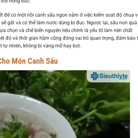
 trời nóng bức.
ết để có một nồi canh sấu ngon nằm ở việc kiểm soát độ chua 
 sẽ gắt và có thể làm nước dùng bị đục. Ngược lại, sấu non quá 
 lựa chọn và chế biến nguyên liệu chính là yếu tố làm nên chất
iệt độ và thời gian hầm cũng đóng vai trò quan trọng, đảm bảo t
tự nhiên, không bị váng mỡ hay bọt.
 Cho Món Canh Sấu