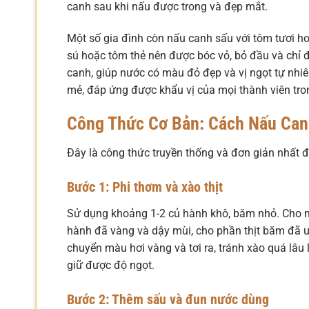
canh sau khi nấu được trong và đẹp mắt.
Một số gia đình còn nấu canh sấu với tôm tươi ho
sú hoặc tôm thẻ nên được bóc vỏ, bỏ đầu và chỉ đe
canh, giúp nước có màu đỏ đẹp và vị ngọt tự nhi
mẻ, đáp ứng được khẩu vị của mọi thành viên tron
Công Thức Cơ Bản: Cách Nấu Can
Đây là công thức truyền thống và đơn giản nhất 
Bước 1: Phi thơm và xào thịt
Sử dụng khoảng 1-2 củ hành khô, băm nhỏ. Cho mộ
hành đã vàng và dậy mùi, cho phần thịt băm đã ướp
chuyển màu hơi vàng và tơi ra, tránh xào quá lâu l
giữ được độ ngọt.
Bước 2: Thêm sấu và đun nước dùng