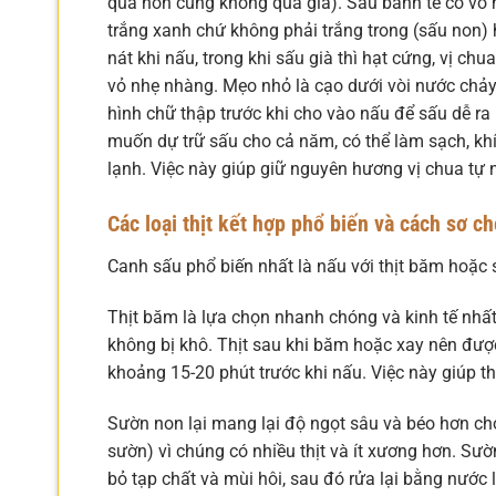
quá non cũng không quá già). Sấu bánh tẻ có vỏ 
trắng xanh chứ không phải trắng trong (sấu non)
nát khi nấu, trong khi sấu già thì hạt cứng, vị c
vỏ nhẹ nhàng. Mẹo nhỏ là cạo dưới vòi nước chảy
hình chữ thập trước khi cho vào nấu để sấu dễ r
muốn dự trữ sấu cho cả năm, có thể làm sạch, kh
lạnh. Việc này giúp giữ nguyên hương vị chua tự n
Các loại thịt kết hợp phổ biến và cách sơ c
Canh sấu phổ biến nhất là nấu với thịt băm hoặc
Thịt băm là lựa chọn nhanh chóng và kinh tế nhất.
không bị khô. Thịt sau khi băm hoặc xay nên đư
khoảng 15-20 phút trước khi nấu. Việc này giúp t
Sườn non lại mang lại độ ngọt sâu và béo hơn ch
sườn) vì chúng có nhiều thịt và ít xương hơn. Sư
bỏ tạp chất và mùi hôi, sau đó rửa lại bằng nướ