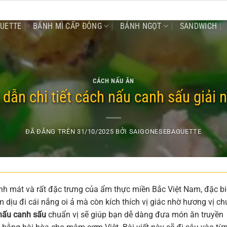
GUETTE
BÁNH MÌ CẤP ĐÔNG
BÁNH NGỌT
SANDWICH
CÁCH NẤU ĂN
dẫn chi tiết cách nấu canh sấu giải n
ĐÃ ĐĂNG TRÊN
31/10/2025
BỞI
SAIGONESEBAGUETTE
h mát và rất đặc trưng của ẩm thực miền Bắc Việt Nam, đặc bi
 dịu đi cái nắng oi ả mà còn kích thích vị giác nhờ hương vị ch
nấu canh sấu
chuẩn vị sẽ giúp bạn dễ dàng đưa món ăn truyền