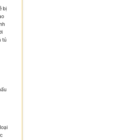
ễ bị
ạo
ành
ời
 tủ
nấu
loại
ớc