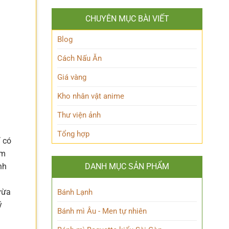
Ảnh
Kpop
Đình
dành
CHUYÊN MỤC BÀI VIẾT
Bắc
cho
đẹp
người
chuẩn
Blog
hâm
nam
mộ
thần
Cách Nấu Ăn
sân
cỏ
Giá vàng
khiến
fan
Kho nhân vật anime
mê
mẩn
Thư viện ảnh
Tổng hợp
 có
ìm
DANH MỤC SẢN PHẨM
nh
vừa
Bánh Lạnh
ý
Bánh mì Âu - Men tự nhiên