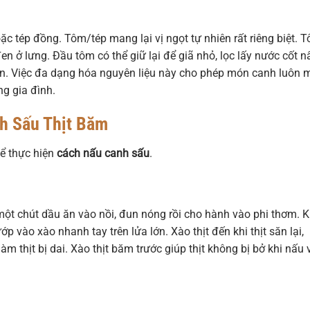
ặc tép đồng. Tôm/tép mang lại vị ngọt tự nhiên rất riêng biệt. 
n ở lưng. Đầu tôm có thể giữ lại để giã nhỏ, lọc lấy nước cốt n
ên. Việc đa dạng hóa nguyên liệu này cho phép món canh luôn 
g gia đình.
h Sấu Thịt Băm
để thực hiện
cách nấu canh sấu
.
t chút dầu ăn vào nồi, đun nóng rồi cho hành vào phi thơm. K
 vào xào nhanh tay trên lửa lớn. Xào thịt đến khi thịt săn lại,
àm thịt bị dai. Xào thịt băm trước giúp thịt không bị bở khi nấu 