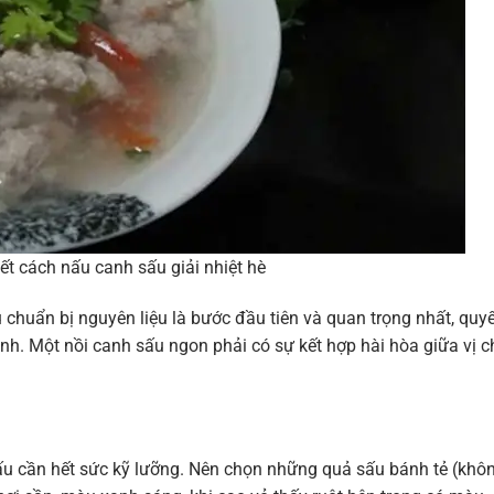
ết cách nấu canh sấu giải nhiệt hè
u chuẩn bị nguyên liệu là bước đầu tiên và quan trọng nhất, quyế
h. Một nồi canh sấu ngon phải có sự kết hợp hài hòa giữa vị c
sấu cần hết sức kỹ lưỡng. Nên chọn những quả sấu bánh tẻ (khô