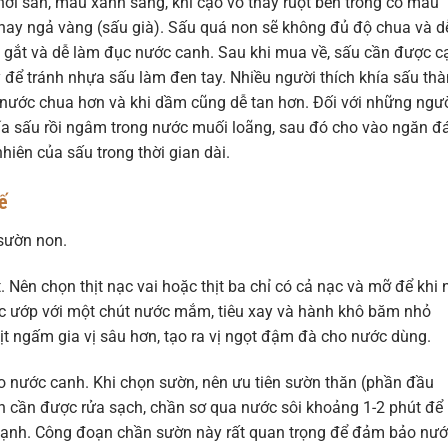
hơi sần, màu xanh sáng, khi cạo vỏ thấy ruột bên trong có màu
 hay ngả vàng (sấu già). Sấu quá non sẽ không đủ độ chua và d
hua gắt và dễ làm đục nước canh. Sau khi mua về, sấu cần được c
 để tránh nhựa sấu làm đen tay. Nhiều người thích khía sấu th
a nước chua hơn và khi dầm cũng dễ tan hơn. Đối với những ngư
ía sấu rồi ngâm trong nước muối loãng, sau đó cho vào ngăn đá
hiên của sấu trong thời gian dài.
hế
 sườn non.
 Nên chọn thịt nạc vai hoặc thịt ba chỉ có cả nạc và mỡ để khi 
ợc ướp với một chút nước mắm, tiêu xay và hành khô băm nhỏ
hịt ngấm gia vị sâu hơn, tạo ra vị ngọt đậm đà cho nước dùng.
o nước canh. Khi chọn sườn, nên ưu tiên sườn thăn (phần đầu
ờn cần được rửa sạch, chần sơ qua nước sôi khoảng 1-2 phút để 
c lạnh. Công đoạn chần sườn này rất quan trọng để đảm bảo nư