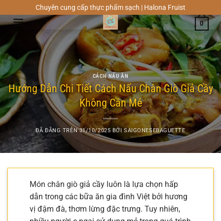
Chuyển
Chuyên cung cấp thực phẩm sạch | Halona Fruist
đến
0
nội
dung
CÁCH NẤU ĂN
Hướng Dẫn Chi Tiết Cách Nấu Chân Giò Giả Cầy
Không Cần Mẻ
ĐÃ ĐĂNG TRÊN
31/10/2025
BỞI
SAIGONESEBAGUETTE
Món chân giò giả cầy luôn là lựa chọn hấp
dẫn trong các bữa ăn gia đình Việt bởi hương
vị đậm đà, thơm lừng đặc trưng. Tuy nhiên,