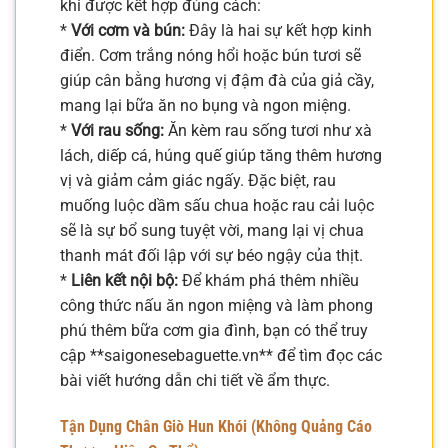
khi được kết hợp đúng cách:
*
Với cơm và bún:
Đây là hai sự kết hợp kinh
điển. Cơm trắng nóng hổi hoặc bún tươi sẽ
giúp cân bằng hương vị đậm đà của giả cầy,
mang lại bữa ăn no bụng và ngon miệng.
*
Với rau sống:
Ăn kèm rau sống tươi như xà
lách, diếp cá, húng quế giúp tăng thêm hương
vị và giảm cảm giác ngấy. Đặc biệt, rau
muống luộc dầm sấu chua hoặc rau cải luộc
sẽ là sự bổ sung tuyệt vời, mang lại vị chua
thanh mát đối lập với sự béo ngậy của thịt.
*
Liên kết nội bộ:
Để khám phá thêm nhiều
công thức nấu ăn ngon miệng và làm phong
phú thêm bữa cơm gia đình, bạn có thể truy
cập **saigonesebaguette.vn** để tìm đọc các
bài viết hướng dẫn chi tiết về ẩm thực.
Tận Dụng Chân Giò Hun Khói (Không Quảng Cáo