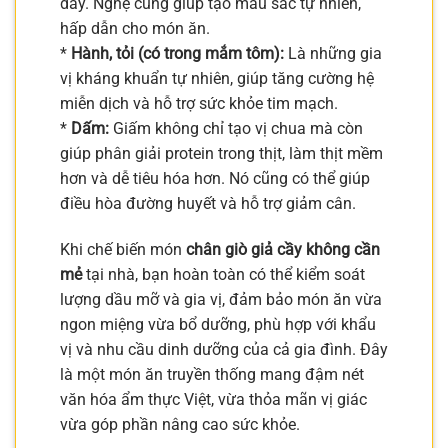
dày. Nghệ cũng giúp tạo màu sắc tự nhiên,
hấp dẫn cho món ăn.
*
Hành, tỏi (có trong mắm tôm):
Là những gia
vị kháng khuẩn tự nhiên, giúp tăng cường hệ
miễn dịch và hỗ trợ sức khỏe tim mạch.
*
Dấm:
Giấm không chỉ tạo vị chua mà còn
giúp phân giải protein trong thịt, làm thịt mềm
hơn và dễ tiêu hóa hơn. Nó cũng có thể giúp
điều hòa đường huyết và hỗ trợ giảm cân.
Khi chế biến món
chân giò giả cầy không cần
mẻ
tại nhà, bạn hoàn toàn có thể kiểm soát
lượng dầu mỡ và gia vị, đảm bảo món ăn vừa
ngon miệng vừa bổ dưỡng, phù hợp với khẩu
vị và nhu cầu dinh dưỡng của cả gia đình. Đây
là một món ăn truyền thống mang đậm nét
văn hóa ẩm thực Việt, vừa thỏa mãn vị giác
vừa góp phần nâng cao sức khỏe.