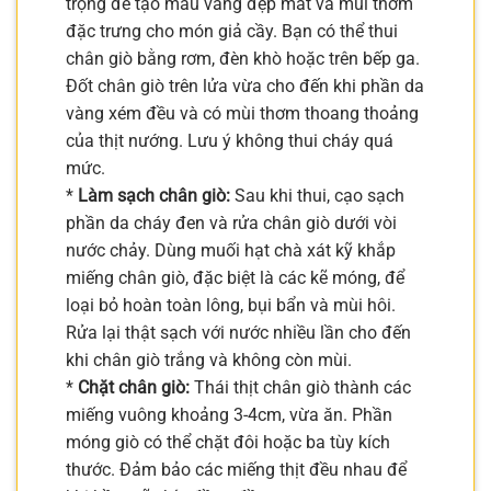
trọng để tạo màu vàng đẹp mắt và mùi thơm
đặc trưng cho món giả cầy. Bạn có thể thui
chân giò bằng rơm, đèn khò hoặc trên bếp ga.
Đốt chân giò trên lửa vừa cho đến khi phần da
vàng xém đều và có mùi thơm thoang thoảng
của thịt nướng. Lưu ý không thui cháy quá
mức.
*
Làm sạch chân giò:
Sau khi thui, cạo sạch
phần da cháy đen và rửa chân giò dưới vòi
nước chảy. Dùng muối hạt chà xát kỹ khắp
miếng chân giò, đặc biệt là các kẽ móng, để
loại bỏ hoàn toàn lông, bụi bẩn và mùi hôi.
Rửa lại thật sạch với nước nhiều lần cho đến
khi chân giò trắng và không còn mùi.
*
Chặt chân giò:
Thái thịt chân giò thành các
miếng vuông khoảng 3-4cm, vừa ăn. Phần
móng giò có thể chặt đôi hoặc ba tùy kích
thước. Đảm bảo các miếng thịt đều nhau để