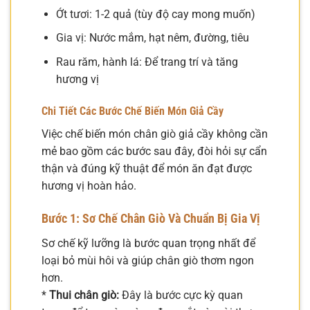
Ớt tươi: 1-2 quả (tùy độ cay mong muốn)
Gia vị: Nước mắm, hạt nêm, đường, tiêu
Rau răm, hành lá: Để trang trí và tăng
hương vị
Chi Tiết Các Bước Chế Biến Món Giả Cầy
Việc chế biến món chân giò giả cầy không cần
mẻ bao gồm các bước sau đây, đòi hỏi sự cẩn
thận và đúng kỹ thuật để món ăn đạt được
hương vị hoàn hảo.
Bước 1: Sơ Chế Chân Giò Và Chuẩn Bị Gia Vị
Sơ chế kỹ lưỡng là bước quan trọng nhất để
loại bỏ mùi hôi và giúp chân giò thơm ngon
hơn.
*
Thui chân giò:
Đây là bước cực kỳ quan