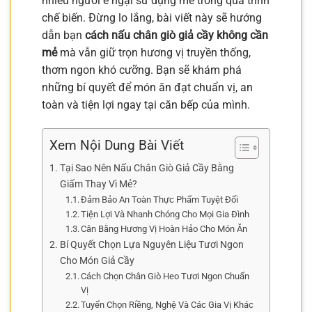
nhiều người e ngại sử dụng mẻ trong quá trình
chế biến. Đừng lo lắng, bài viết này sẽ hướng
dẫn bạn
cách nấu chân giò giả cầy không cần
mẻ
mà vẫn giữ trọn hương vị truyền thống,
thơm ngon khó cưỡng. Bạn sẽ khám phá
những bí quyết để món ăn đạt chuẩn vị, an
toàn và tiện lợi ngay tại căn bếp của mình.
Xem Nội Dung Bài Viết
Tại Sao Nên Nấu Chân Giò Giả Cầy Bằng
Giấm Thay Vì Mẻ?
Đảm Bảo An Toàn Thực Phẩm Tuyệt Đối
Tiện Lợi Và Nhanh Chóng Cho Mọi Gia Đình
Cân Bằng Hương Vị Hoàn Hảo Cho Món Ăn
Bí Quyết Chọn Lựa Nguyên Liệu Tươi Ngon
Cho Món Giả Cầy
Cách Chọn Chân Giò Heo Tươi Ngon Chuẩn
Vị
Tuyển Chọn Riềng, Nghệ Và Các Gia Vị Khác