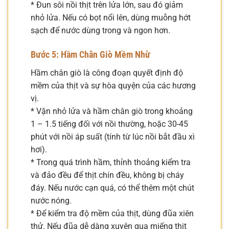
* Đun sôi nồi thịt trên lửa lớn, sau đó giảm
nhỏ lửa. Nếu có bọt nổi lên, dùng muỗng hớt
sạch để nước dùng trong và ngon hơn.
Bước 5: Hầm Chân Giò Mềm Nhừ
Hầm chân giò là công đoạn quyết định độ
mềm của thịt và sự hòa quyện của các hương
vị.
* Vặn nhỏ lửa và hầm chân giò trong khoảng
1 – 1.5 tiếng đối với nồi thường, hoặc 30-45
phút với nồi áp suất (tính từ lúc nồi bắt đầu xì
hơi).
* Trong quá trình hầm, thỉnh thoảng kiểm tra
và đảo đều để thịt chín đều, không bị cháy
đáy. Nếu nước cạn quá, có thể thêm một chút
nước nóng.
* Để kiểm tra độ mềm của thịt, dùng đũa xiên
thử. Nếu đũa dễ dàng xuyên qua miếng thịt