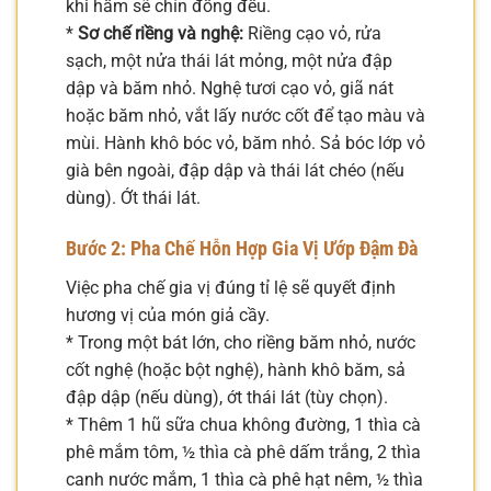
khi hầm sẽ chín đồng đều.
*
Sơ chế riềng và nghệ:
Riềng cạo vỏ, rửa
sạch, một nửa thái lát mỏng, một nửa đập
dập và băm nhỏ. Nghệ tươi cạo vỏ, giã nát
hoặc băm nhỏ, vắt lấy nước cốt để tạo màu và
mùi. Hành khô bóc vỏ, băm nhỏ. Sả bóc lớp vỏ
già bên ngoài, đập dập và thái lát chéo (nếu
dùng). Ớt thái lát.
Bước 2: Pha Chế Hỗn Hợp Gia Vị Ướp Đậm Đà
Việc pha chế gia vị đúng tỉ lệ sẽ quyết định
hương vị của món giả cầy.
* Trong một bát lớn, cho riềng băm nhỏ, nước
cốt nghệ (hoặc bột nghệ), hành khô băm, sả
đập dập (nếu dùng), ớt thái lát (tùy chọn).
* Thêm 1 hũ sữa chua không đường, 1 thìa cà
phê mắm tôm, ½ thìa cà phê dấm trắng, 2 thìa
canh nước mắm, 1 thìa cà phê hạt nêm, ½ thìa