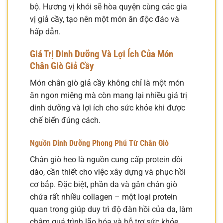
bộ. Hương vị khói sẽ hòa quyện cùng các gia
vị giả cầy, tạo nên một món ăn độc đáo và
hấp dẫn.
Giá Trị Dinh Dưỡng Và Lợi Ích Của Món
Chân Giò Giả Cầy
Món chân giò giả cầy không chỉ là một món
ăn ngon miệng mà còn mang lại nhiều giá trị
dinh dưỡng và lợi ích cho sức khỏe khi được
chế biến đúng cách.
Nguồn Dinh Dưỡng Phong Phú Từ Chân Giò
Chân giò heo là nguồn cung cấp protein dồi
dào, cần thiết cho việc xây dựng và phục hồi
cơ bắp. Đặc biệt, phần da và gân chân giò
chứa rất nhiều collagen – một loại protein
quan trọng giúp duy trì độ đàn hồi của da, làm
chậm quá trình lão hóa và hỗ trợ sức khỏe