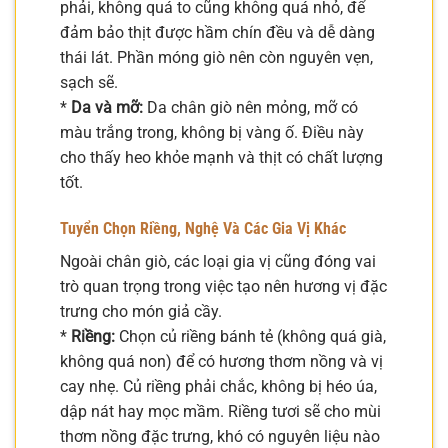
phải, không quá to cũng không quá nhỏ, để
đảm bảo thịt được hầm chín đều và dễ dàng
thái lát. Phần móng giò nên còn nguyên vẹn,
sạch sẽ.
*
Da và mỡ:
Da chân giò nên mỏng, mỡ có
màu trắng trong, không bị vàng ố. Điều này
cho thấy heo khỏe mạnh và thịt có chất lượng
tốt.
Tuyển Chọn Riềng, Nghệ Và Các Gia Vị Khác
Ngoài chân giò, các loại gia vị cũng đóng vai
trò quan trọng trong việc tạo nên hương vị đặc
trưng cho món giả cầy.
*
Riềng:
Chọn củ riềng bánh tẻ (không quá già,
không quá non) để có hương thơm nồng và vị
cay nhẹ. Củ riềng phải chắc, không bị héo úa,
dập nát hay mọc mầm. Riềng tươi sẽ cho mùi
thơm nồng đặc trưng, khó có nguyên liệu nào