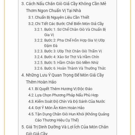
Cách Nấu Chân Giò Giả Cầy Không Cần Mẻ
Thơm Ngon Chuẩn Vị Tại Nhà
Chuẩn Bị Nguyên Liệu Cần Thiết
Chi Tiết Các Bước Chế Biến Món Giả Cầy
Bước 1: Sơ Chế Chân Giò Và Chuẩn Bị
Gia Vị
Bước 2: Pha Chế Hỗn Hợp Gia Vị Ướp
Đậm Đà
Bước 3: Ướp Thịt Chân Giò Thấm Vị
Bước 4: Xào Sơ Thịt Và Hầm Chín
Bước 5: Hầm Chân Giò Mềm Nhừ
Bước 6: Hoàn Thành Và Thưởng Thức
Những Lưu Ý Quan Trọng Để Món Giả Cầy
Thêm Hoàn Hảo
Bí Quyết Thêm Hương Vị Độc Đáo
Lựa Chọn Phương Pháp Nấu Phù Hợp
Kiểm Soát Độ Chín Và Độ Sánh Của Nước
Gợi Ý Món Ăn Kèm Hoàn Hảo
Tận Dụng Chân Giò Hun Khói (Không Quảng
Cáo Thương Hiệu Cụ Thể)
Giá Trị Dinh Dưỡng Và Lợi Ích Của Món Chân
Giò Giả Cầy