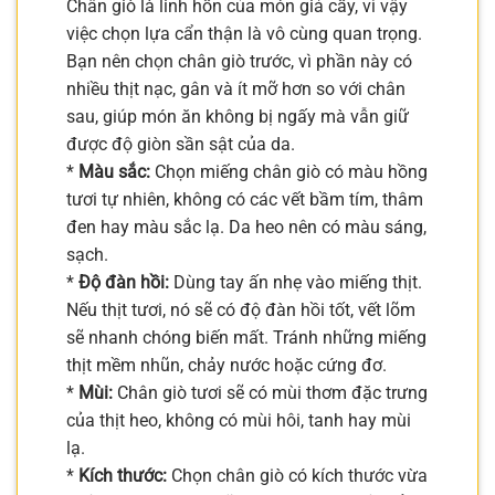
Chân giò là linh hồn của món giả cầy, vì vậy
việc chọn lựa cẩn thận là vô cùng quan trọng.
Bạn nên chọn chân giò trước, vì phần này có
nhiều thịt nạc, gân và ít mỡ hơn so với chân
sau, giúp món ăn không bị ngấy mà vẫn giữ
được độ giòn sần sật của da.
*
Màu sắc:
Chọn miếng chân giò có màu hồng
tươi tự nhiên, không có các vết bầm tím, thâm
đen hay màu sắc lạ. Da heo nên có màu sáng,
sạch.
*
Độ đàn hồi:
Dùng tay ấn nhẹ vào miếng thịt.
Nếu thịt tươi, nó sẽ có độ đàn hồi tốt, vết lõm
sẽ nhanh chóng biến mất. Tránh những miếng
thịt mềm nhũn, chảy nước hoặc cứng đơ.
*
Mùi:
Chân giò tươi sẽ có mùi thơm đặc trưng
của thịt heo, không có mùi hôi, tanh hay mùi
lạ.
*
Kích thước:
Chọn chân giò có kích thước vừa