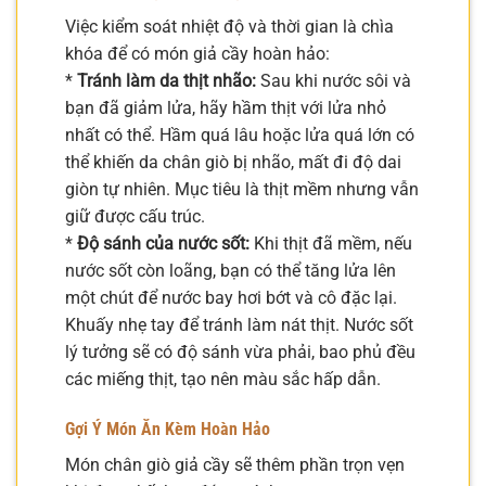
Việc kiểm soát nhiệt độ và thời gian là chìa
khóa để có món giả cầy hoàn hảo:
*
Tránh làm da thịt nhão:
Sau khi nước sôi và
bạn đã giảm lửa, hãy hầm thịt với lửa nhỏ
nhất có thể. Hầm quá lâu hoặc lửa quá lớn có
thể khiến da chân giò bị nhão, mất đi độ dai
giòn tự nhiên. Mục tiêu là thịt mềm nhưng vẫn
giữ được cấu trúc.
*
Độ sánh của nước sốt:
Khi thịt đã mềm, nếu
nước sốt còn loãng, bạn có thể tăng lửa lên
một chút để nước bay hơi bớt và cô đặc lại.
Khuấy nhẹ tay để tránh làm nát thịt. Nước sốt
lý tưởng sẽ có độ sánh vừa phải, bao phủ đều
các miếng thịt, tạo nên màu sắc hấp dẫn.
Gợi Ý Món Ăn Kèm Hoàn Hảo
Món chân giò giả cầy sẽ thêm phần trọn vẹn