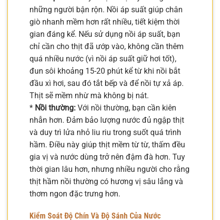
những người bận rộn. Nồi áp suất giúp chân
giò nhanh mềm hơn rất nhiều, tiết kiệm thời
gian đáng kể. Nếu sử dụng nồi áp suất, bạn
chỉ cần cho thịt đã ướp vào, không cần thêm
quá nhiều nước (vì nồi áp suất giữ hơi tốt),
đun sôi khoảng 15-20 phút kể từ khi nồi bắt
đầu xì hơi, sau đó tắt bếp và để nồi tự xả áp.
Thịt sẽ mềm nhừ mà không bị nát.
*
Nồi thường:
Với nồi thường, bạn cần kiên
nhẫn hơn. Đảm bảo lượng nước đủ ngập thịt
và duy trì lửa nhỏ liu riu trong suốt quá trình
hầm. Điều này giúp thịt mềm từ từ, thấm đều
gia vị và nước dùng trở nên đậm đà hơn. Tuy
thời gian lâu hơn, nhưng nhiều người cho rằng
thịt hầm nồi thường có hương vị sâu lắng và
thơm ngon đặc trưng hơn.
Kiểm Soát Độ Chín Và Độ Sánh Của Nước