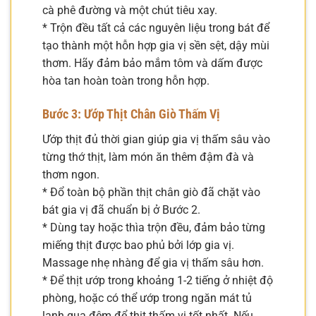
cà phê đường và một chút tiêu xay.
* Trộn đều tất cả các nguyên liệu trong bát để
tạo thành một hỗn hợp gia vị sền sệt, dậy mùi
thơm. Hãy đảm bảo mắm tôm và dấm được
hòa tan hoàn toàn trong hỗn hợp.
Bước 3: Ướp Thịt Chân Giò Thấm Vị
Ướp thịt đủ thời gian giúp gia vị thấm sâu vào
từng thớ thịt, làm món ăn thêm đậm đà và
thơm ngon.
* Đổ toàn bộ phần thịt chân giò đã chặt vào
bát gia vị đã chuẩn bị ở Bước 2.
* Dùng tay hoặc thìa trộn đều, đảm bảo từng
miếng thịt được bao phủ bởi lớp gia vị.
Massage nhẹ nhàng để gia vị thấm sâu hơn.
* Để thịt ướp trong khoảng 1-2 tiếng ở nhiệt độ
phòng, hoặc có thể ướp trong ngăn mát tủ
lạnh qua đêm để thịt thấm vị tốt nhất. Nếu