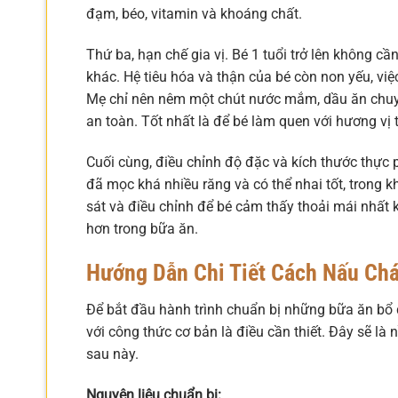
đạm, béo, vitamin và khoáng chất.
Thứ ba, hạn chế gia vị. Bé 1 tuổi trở lên không 
khác. Hệ tiêu hóa và thận của bé còn non yếu, vi
Mẹ chỉ nên nêm một chút nước mắm, dầu ăn chu
an toàn. Tốt nhất là để bé làm quen với hương vị
Cuối cùng, điều chỉnh độ đặc và kích thước thực 
đã mọc khá nhiều răng và có thể nhai tốt, trong
sát và điều chỉnh để bé cảm thấy thoải mái nhất k
hơn trong bữa ăn.
Hướng Dẫn Chi Tiết Cách Nấu Chá
Để bắt đầu hành trình chuẩn bị những bữa ăn bổ
với công thức cơ bản là điều cần thiết. Đây sẽ là
sau này.
Nguyên liệu chuẩn bị: