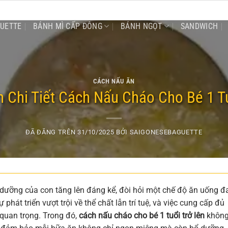
GUETTE
BÁNH MÌ CẤP ĐÔNG
BÁNH NGỌT
SANDWICH
CÁCH NẤU ĂN
 Chi Tiết Cách Nấu Cháo Cho Bé 1 Tu
ĐÃ ĐĂNG TRÊN
31/10/2025
BỞI
SAIGONESEBAGUETTE
 dưỡng của con tăng lên đáng kể, đòi hỏi một chế độ ăn uống đ
át triển vượt trội về thể chất lẫn trí tuệ, và việc cung cấp đủ
 quan trọng. Trong đó,
cách nấu cháo cho bé 1 tuổi trở lên
khôn