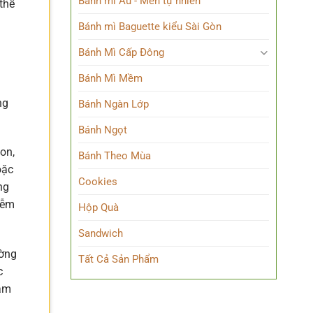
Bánh mì Âu - Men tự nhiên
thể
Bánh mì Baguette kiểu Sài Gòn
Bánh Mì Cấp Đông
Bánh Mì Mềm
ng
Bánh Ngàn Lớp
Bánh Ngọt
gon,
Bánh Theo Mùa
oặc
Cookies
ng
iễm
Hộp Quà
Sandwich
ường
Tất Cả Sản Phẩm
c
hám