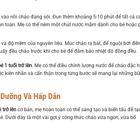
ào nồi cháo đang sôi. Đun thêm khoảng 5-10 phút để tất cả c
oàn toàn. Mẹ có thể nêm một chút nước mắm dành cho bé hoặc 
 và độ mềm của nguyên liệu. Múc cháo ra bát, để nguội bớt đế
huấy đều cháo trước khi cho bé để đảm bảo nhiệt độ đồng đều.
 1 tuổi trở lên
. Mẹ có thể điều chỉnh lượng nước để cháo đặc 
iệc kiên nhẫn và cẩn thận trong từng bước sẽ mang lại những b
 Dưỡng Và Hấp Dẫn
 trở lên
cơ bản, mẹ hoàn toàn có thể sáng tạo và biến tấu để tạ
é. Dưới đây là một vài gợi ý công thức cháo vừa ngon, vừa bổ