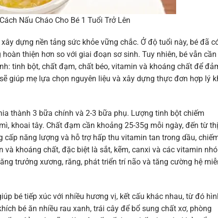
 Cách Nấu Cháo Cho Bé 1 Tuổi Trở Lên
để xây dựng nền tảng sức khỏe vững chắc. Ở độ tuổi này, bé đã c
 hoàn thiện hơn so với giai đoạn sơ sinh. Tuy nhiên, bé vẫn cần
: tinh bột, chất đạm, chất béo, vitamin và khoáng chất để đả
y sẽ giúp mẹ lựa chọn nguyên liệu và xây dựng thực đơn hợp lý k
hia thành 3 bữa chính và 2-3 bữa phụ. Lượng tinh bột chiếm
ì, khoai tây. Chất đạm cần khoảng 25-35g mỗi ngày, đến từ thị
ng cấp năng lượng và hỗ trợ hấp thu vitamin tan trong dầu, chiế
 và khoáng chất, đặc biệt là sắt, kẽm, canxi và các vitamin nh
h tăng trưởng xương, răng, phát triển trí não và tăng cường hệ mi
iúp bé tiếp xúc với nhiều hương vị, kết cấu khác nhau, từ đó hìn
hích bé ăn nhiều rau xanh, trái cây để bổ sung chất xơ, phòng