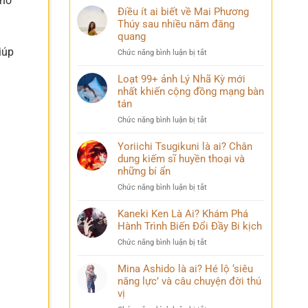
 hỗ
Điều ít ai biết về Mai Phương
Thúy sau nhiều năm đăng
n
quang
iúp
ở
Chức năng bình luận bị tắt
Điều
ít
Loạt 99+ ảnh Lý Nhã Kỳ mới
ai
nhất khiến cộng đồng mạng bàn
biết
tán
về
ở
Chức năng bình luận bị tắt
Mai
Loạt
Phương
99+
Yoriichi Tsugikuni là ai? Chân
Thúy
ảnh
dung kiếm sĩ huyền thoại và
sau
Lý
nhiều
những bí ẩn
Nhã
năm
ở
Chức năng bình luận bị tắt
Kỳ
đăng
Yoriichi
mới
quang
Tsugikuni
Kaneki Ken Là Ai? Khám Phá
nhất
là
Hành Trình Biến Đổi Đầy Bi kịch
khiến
ai?
cộng
ở
Chức năng bình luận bị tắt
Chân
đồng
Kaneki
dung
mạng
Ken
Mina Ashido là ai? Hé lộ ‘siêu
kiếm
bàn
Là
năng lực’ và câu chuyện đời thú
sĩ
tán
Ai?
vị
huyền
Khám
thoại