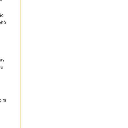
ác
phô
n
hay
ữa
o ra