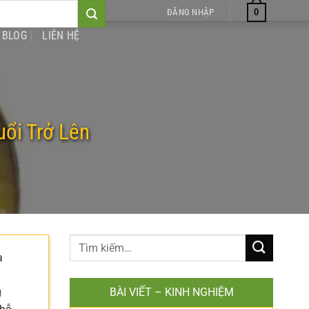
0
ĐĂNG NHẬP
BLOG
LIÊN HỆ
ổi Trở Lên
a
g
BÀI VIẾT – KINH NGHIỆM