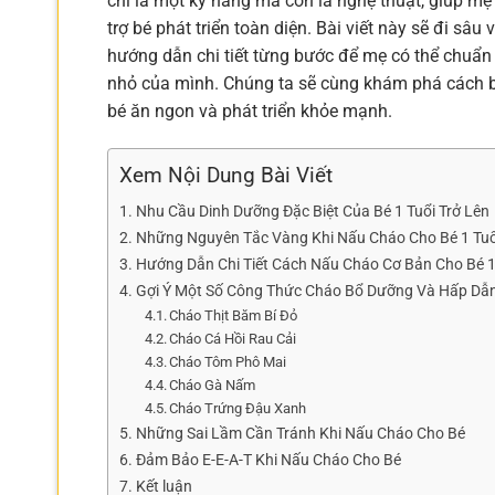
chỉ là một kỹ năng mà còn là nghệ thuật, giúp 
trợ bé phát triển toàn diện. Bài viết này sẽ đi sâ
hướng dẫn chi tiết từng bước để mẹ có thể chuẩn
nhỏ của mình. Chúng ta sẽ cùng khám phá cách b
bé ăn ngon và phát triển khỏe mạnh.
Xem Nội Dung Bài Viết
Nhu Cầu Dinh Dưỡng Đặc Biệt Của Bé 1 Tuổi Trở Lên
Những Nguyên Tắc Vàng Khi Nấu Cháo Cho Bé 1 Tuổ
Hướng Dẫn Chi Tiết Cách Nấu Cháo Cơ Bản Cho Bé 1 
Gợi Ý Một Số Công Thức Cháo Bổ Dưỡng Và Hấp Dẫ
Cháo Thịt Băm Bí Đỏ
Cháo Cá Hồi Rau Cải
Cháo Tôm Phô Mai
Cháo Gà Nấm
Cháo Trứng Đậu Xanh
Những Sai Lầm Cần Tránh Khi Nấu Cháo Cho Bé
Đảm Bảo E-E-A-T Khi Nấu Cháo Cho Bé
Kết luận