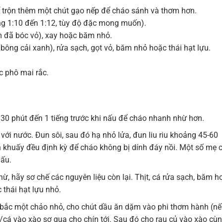
ể trộn thêm một chút gạo nếp để cháo sánh và thơm hơn.
ng 1:10 đến 1:12, tùy độ đặc mong muốn).
tôm đã bóc vỏ), xay hoặc băm nhỏ.
i, bông cải xanh), rửa sạch, gọt vỏ, băm nhỏ hoặc thái hạt lựu.
c phô mai rắc.
0 phút đến 1 tiếng trước khi nấu để cháo nhanh nhừ hơn.
i nước. Đun sôi, sau đó hạ nhỏ lửa, đun liu riu khoảng 45-60
 khuấy đều định kỳ để cháo không bị dính đáy nồi. Một số mẹ 
nấu.
ừ, hãy sơ chế các nguyên liệu còn lại. Thịt, cá rửa sạch, băm h
 thái hạt lựu nhỏ.
bắc một chảo nhỏ, cho chút dầu ăn dặm vào phi thơm hành (n
/cá vào xào sơ qua cho chín tới. Sau đó cho rau củ vào xào cùn