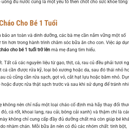
uống đủ nước cũng là một yếu tố then chốt cho sức khỏe tổng 
Cháo Cho Bé 1 Tuổi
 bảo an toàn và dinh dưỡng, các bà mẹ cần nắm vững một số
 tin hơn trong hành trình chăm sóc bữa ăn cho con. Việc áp dụ
háo cho bé 1 tuổi trở lên
mà mẹ đang tìm hiểu.
. Tất cả các nguyên liệu từ gạo, thịt, cá, rau củ đều phải tươi n
t cá cần được rửa kỹ, loại bỏ xương hoặc da, sau đó thái nhỏ h
Rau củ cũng cần rửa sạch, gọt vỏ, cắt hạt lựu hoặc băm nhỏ. Dụ
bé hoặc được rửa thật sạch trước và sau khi sử dụng để tránh nh
Mẹ không nên chỉ nấu một loại cháo cố định mà hãy thay đổi th
bí đỏ, cà rốt, khoai lang, rau cải, bông cải xanh) và thậm chí là cá
ng này không chỉ cung cấp đầy đủ dưỡng chất mà còn giúp bé k
n do nhàm chán. Mỗi bữa ăn nên có đủ các nhóm chất: tinh bột,