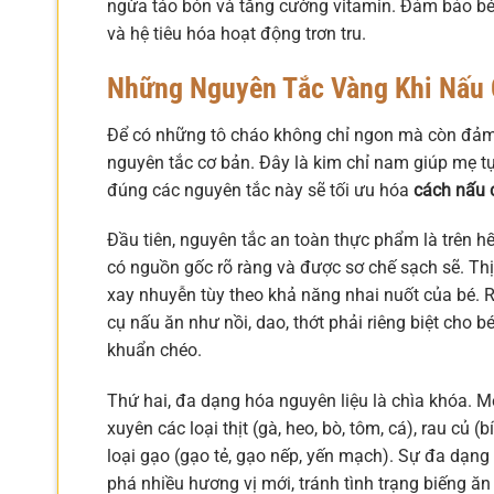
ngừa táo bón và tăng cường vitamin. Đảm bảo bé 
và hệ tiêu hóa hoạt động trơn tru.
Những Nguyên Tắc Vàng Khi Nấu 
Để có những tô cháo không chỉ ngon mà còn đảm
nguyên tắc cơ bản. Đây là kim chỉ nam giúp mẹ tự
đúng các nguyên tắc này sẽ tối ưu hóa
cách nấu c
Đầu tiên, nguyên tắc an toàn thực phẩm là trên hết
có nguồn gốc rõ ràng và được sơ chế sạch sẽ. Thị
xay nhuyễn tùy theo khả năng nhai nuốt của bé. 
cụ nấu ăn như nồi, dao, thớt phải riêng biệt cho 
khuẩn chéo.
Thứ hai, đa dạng hóa nguyên liệu là chìa khóa. 
xuyên các loại thịt (gà, heo, bò, tôm, cá), rau củ (
loại gạo (gạo tẻ, gạo nếp, yến mạch). Sự đa dạ
phá nhiều hương vị mới, tránh tình trạng biếng ă