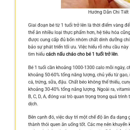
Hướng Dẫn Chi Tiết
Giai đoạn bé từ 1 tuổi trở lên là thời điểm vàng 
thể ăn nhiều loại thực phẩm hơn, hệ tiêu hóa cũng
được cung cấp đủ bốn nhóm chất dinh dưỡng chính
bảo sự phát triển tối ưu. Việc hiểu rõ nhu cầu nà
tìm hiểu
cách nấu cháo cho bé 1 tuổi trở lên
.
Bé 1 tuổi cần khoảng 1000-1300 calo mỗi ngày, c
khoảng 50-60% tổng năng lượng, chủ yếu từ gạo, m
cá, trứng, sữa, đậu. Chất béo không thể thiếu, cu
khoảng 30-40% tổng năng lượng. Ngoài ra, vitamin
B, C, D, A, đóng vai trò quan trọng trong quá trìn
dịch.
Bên cạnh đó, việc duy trì một chế độ ăn đa dạng g
thành thói quen ăn uống tốt. Các mẹ nên khuyến k