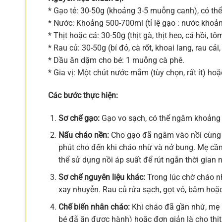
* Gạo tẻ: 30-50g (khoảng 3-5 muỗng canh), có th
* Nước: Khoảng 500-700ml (tỉ lệ gạo : nước khoả
* Thịt hoặc cá: 30-50g (thịt gà, thịt heo, cá hồi, 
* Rau củ: 30-50g (bí đỏ, cà rốt, khoai lang, rau cả
* Dầu ăn dặm cho bé: 1 muỗng cà phê.
* Gia vị: Một chút nước mắm (tùy chọn, rất ít) hoặ
Các bước thực hiện:
Sơ chế gạo:
Gạo vo sạch, có thể ngâm khoảng 3
Nấu cháo nền:
Cho gạo đã ngâm vào nồi cùng vớ
phút cho đến khi cháo nhừ và nở bung. Mẹ cần
thể sử dụng nồi áp suất để rút ngắn thời gian 
Sơ chế nguyên liệu khác:
Trong lúc chờ cháo nh
xay nhuyễn. Rau củ rửa sạch, gọt vỏ, băm hoặc
Chế biến nhân cháo:
Khi cháo đã gần nhừ, mẹ 
bé đã ăn được hành) hoặc đơn giản là cho thịt