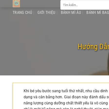
Tìm
Chuyển
kiếm:
đến
TRANG CHỦ
GIỚI THIỆU
BÁNH MÌ ÂU
BÁNH MÌ BA
nội
dung
Hướng Dẫn
Khi bé yêu bước sang tuổi thứ nhất, nhu cầu dinh
dạng và cân bằng hơn. Giai đoạn này đánh dấu sự ph
năng lượng cùng dưỡng chất thiết yếu là vô cùng