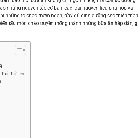
mẹ đảm bảo mỗi bữa ăn không chỉ ngon miệng mà còn bổ dưỡng,
u vào những nguyên tắc cơ bản, các loại nguyên liệu phù hợp và
 bị những tô cháo thơm ngon, đầy đủ dinh dưỡng cho thiên thầ
iến tấu món cháo truyền thống thành những bữa ăn hấp dẫn, g
i
Tuổi Trở Lên
n