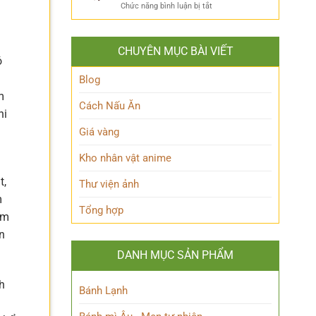
ẩn
Thoại
ở
Chức năng bình luận bị tắt
Khám
mình
Khám
Phá
của
phá
Nhân
Lớp
Momoo
Vật
Học
CHUYÊN MỤC BÀI VIẾT
Ayase:
Nham
ó
Biết
Ai
Bí
Tuốt
là
Blog
Ẩn
Ai
m
trong
Cách Nấu Ăn
hi
Thế
giới
Giá vàng
Siêu
nhiên?
Kho nhân vật anime
t,
Thư viện ảnh
m
Tổng hợp
óm
ễn
DANH MỤC SẢN PHẨM
h
Bánh Lạnh