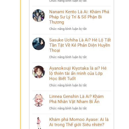
ở
Chức năng bình luận bị tắt
Phá
và
Mina
Hành
những
Ashido
Nanami Kento Là Ai: Khám Phá
Trình
bí
là
Pháp Sư Lý Trí & Số Phận Bi
Biến
ẩn
ai?
Đổi
Thương
Hé
Đầy
ở
Chức năng bình luận bị tắt
lộ
Bi
Nanami
‘siêu
kịch
Kento
Sasuke Uchiha Là Ai? Hé Lộ Tất
năng
Là
Tần Tật Về Kẻ Phản Diện Huyền
lực’
Ai:
và
Thoại
Khám
câu
ở
Chức năng bình luận bị tắt
Phá
chuyện
Sasuke
Pháp
đời
Uchiha
Ayanokouji Kiyotaka là ai? Hé
Sư
thú
Là
lộ thiên tài ẩn mình của Lớp
Lý
vị
Ai?
Trí
Học Biết Tuốt
Hé
&
ở
Chức năng bình luận bị tắt
Lộ
Số
Ayanokouji
Tất
Phận
Kiyotaka
Linnea Genshin Là Ai? Khám
Tần
Bi
là
Phá Nhân Vật Nham Bí Ẩn
Tật
Thương
ai?
Về
ở
Chức năng bình luận bị tắt
Hé
Kẻ
Linnea
lộ
Phản
Genshin
Khám phá Momoo Ayase: Ai là
thiên
Diện
Là
Ai trong Thế giới Siêu nhiên?
tài
Huyền
Ai?