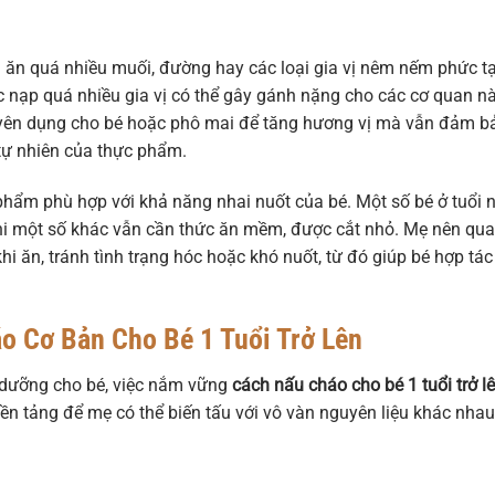
cần ăn quá nhiều muối, đường hay các loại gia vị nêm nếm phức t
ệc nạp quá nhiều gia vị có thể gây gánh nặng cho các cơ quan nà
yên dụng cho bé hoặc phô mai để tăng hương vị mà vẫn đảm b
 tự nhiên của thực phẩm.
phẩm phù hợp với khả năng nhai nuốt của bé. Một số bé ở tuổi 
 khi một số khác vẫn cần thức ăn mềm, được cắt nhỏ. Mẹ nên qu
hi ăn, tránh tình trạng hóc hoặc khó nuốt, từ đó giúp bé hợp tác
o Cơ Bản Cho Bé 1 Tuổi Trở Lên
 dưỡng cho bé, việc nắm vững
cách nấu cháo cho bé 1 tuổi trở l
 nền tảng để mẹ có thể biến tấu với vô vàn nguyên liệu khác nhau