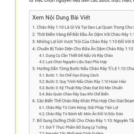
từ việc chọn nguyên liệu đến các bước thực hiện
Xem Nội Dung Bài Viết
Cháo Rây 1:10 Là Gì Và Tại Sao Lại Quan Trọng Cho
Thời Điểm Vàng Để Bắt Đầu Ăn Dặm Với Cháo Rây 1:
Những Lợi Ích Vượt Trội Của Cháo Rây 1:10 Đối Với S
Chuẩn Bị Toàn Diện Cho Bữa Ăn Dặm Cháo Rây 1:10
Dụng Cụ Cần Thiết Để Nấu Và Rây Cháo
Lựa Chọn Nguyên Liệu Gạo Phù Hợp
Hướng Dẫn Từng Bước Nấu Cháo Rây Tỉ Lệ 1:10 Chu
Bước 1: Sơ Chế Gạo Đúng Cách
Bước 2: Quy Trình Nấu Cháo Rây 1:10 Hoàn Hảo
Bước 3: Kỹ Thuật Rây Cháo Đạt Độ Mịn Chuẩn
Bảo Quản Cháo Rây Sau Khi Chế Biến
Các Biến Thể Cháo Rây Khác Phù Hợp Cho Giai Đoạ
Cháo Rây Từ Cơm Nóng: Giải Pháp Tiện Lợi
Cháo Rây Từ Bánh Mì: Món Ăn Đổi Vị Độc Đáo
Bổ Sung Dưỡng Chất Cho Cháo Rây 1:10: Nguyên Tắ
Gợi Ý Thực Phẩm Bổ Sung Lý Tưởng
Nguyên Tắc Phối Hợp Dinh Dưỡng