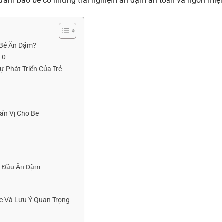
, đảm bảo bé có những trải nghiệm ăn dặm an toàn và ngon miệ
 Bé Ăn Dặm?
10
ự Phát Triển Của Trẻ
ẩn Vị Cho Bé
n Đầu Ăn Dặm
c Và Lưu Ý Quan Trọng