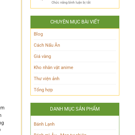
ẩn
Thoại
ở
Chức năng bình luận bị tắt
Khám
mình
Khám
Phá
của
phá
Nhân
Lớp
Momoo
Vật
Học
CHUYÊN MỤC BÀI VIẾT
Ayase:
Nham
Biết
Ai
Bí
Tuốt
là
Blog
Ẩn
Ai
trong
Cách Nấu Ăn
Thế
giới
Giá vàng
Siêu
nhiên?
Kho nhân vật anime
Thư viện ảnh
Tổng hợp
ằm
DANH MỤC SẢN PHẨM
n
ng
Bánh Lạnh
ý