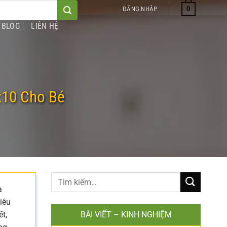
0
ĐĂNG NHẬP
BLOG
LIÊN HỆ
:10 Cho Bé
à
tiêu
t,
BÀI VIẾT – KINH NGHIỆM