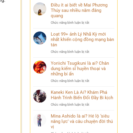
ng.
Điều ít ai biết về Mai Phương
Thúy sau nhiều năm đăng
quang
ở
Chức năng bình luận bị tắt
Điều
ít
Loạt 99+ ảnh Lý Nhã Kỳ mới
ai
nhất khiến cộng đồng mạng bàn
biết
tán
về
ở
Chức năng bình luận bị tắt
Mai
Loạt
Phương
99+
Yoriichi Tsugikuni là ai? Chân
Thúy
ảnh
dung kiếm sĩ huyền thoại và
sau
Lý
nhiều
những bí ẩn
Nhã
năm
ở
Chức năng bình luận bị tắt
Kỳ
đăng
Yoriichi
mới
quang
Tsugikuni
Kaneki Ken Là Ai? Khám Phá
nhất
là
Hành Trình Biến Đổi Đầy Bi kịch
khiến
ai?
cộng
ở
Chức năng bình luận bị tắt
Chân
đồng
Kaneki
dung
mạng
Ken
Mina Ashido là ai? Hé lộ ‘siêu
kiếm
bàn
Là
năng lực’ và câu chuyện đời thú
sĩ
tán
Ai?
vị
huyền
Khám
thoại