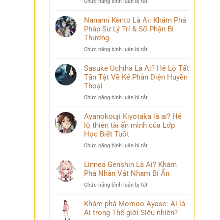
ở
Chức năng bình luận bị tắt
Phá
và
Mina
Hành
những
Ashido
Nanami Kento Là Ai: Khám Phá
Trình
bí
là
Pháp Sư Lý Trí & Số Phận Bi
Biến
ẩn
ai?
Đổi
Thương
Hé
Đầy
ở
Chức năng bình luận bị tắt
lộ
Bi
Nanami
‘siêu
kịch
Kento
Sasuke Uchiha Là Ai? Hé Lộ Tất
năng
Là
Tần Tật Về Kẻ Phản Diện Huyền
lực’
Ai:
và
Thoại
Khám
câu
ở
Chức năng bình luận bị tắt
Phá
chuyện
Sasuke
Pháp
đời
Uchiha
Ayanokouji Kiyotaka là ai? Hé
Sư
thú
Là
lộ thiên tài ẩn mình của Lớp
Lý
vị
Ai?
Trí
Học Biết Tuốt
Hé
&
ở
Chức năng bình luận bị tắt
Lộ
Số
Ayanokouji
Tất
Phận
Kiyotaka
Linnea Genshin Là Ai? Khám
Tần
Bi
là
Phá Nhân Vật Nham Bí Ẩn
Tật
Thương
ai?
Về
ở
Chức năng bình luận bị tắt
Hé
Kẻ
Linnea
lộ
Phản
Genshin
Khám phá Momoo Ayase: Ai là
thiên
Diện
Là
Ai trong Thế giới Siêu nhiên?
tài
Huyền
Ai?