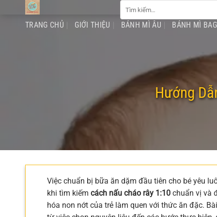
Tìm
Chuyển
kiếm:
đến
TRANG CHỦ
GIỚI THIỆU
BÁNH MÌ ÂU
BÁNH MÌ BA
nội
dung
Hướng Dẫn
Việc chuẩn bị bữa ăn dặm đầu tiên cho bé yêu lu
khi tìm kiếm
cách nấu cháo rây 1:10
chuẩn vị và đ
hóa non nớt của trẻ làm quen với thức ăn đặc. Bài