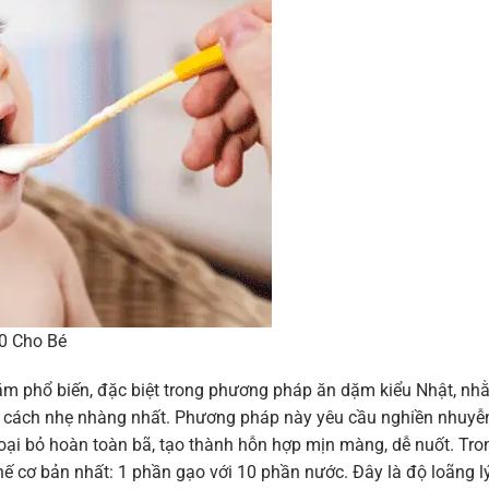
0 Cho Bé
ặm phổ biến, đặc biệt trong phương pháp ăn dặm kiểu Nhật, nh
t cách nhẹ nhàng nhất. Phương pháp này yêu cầu nghiền nhuyễ
ể loại bỏ hoàn toàn bã, tạo thành hỗn hợp mịn màng, dễ nuốt. Tro
hế cơ bản nhất: 1 phần gạo với 10 phần nước. Đây là độ loãng l