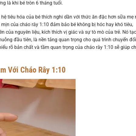
 là khi bé tròn 6 tháng tuổi.
úp hệ tiêu hóa của bé thích nghi dần với thức ăn đặc hơn sữa mẹ
 mịn của cháo rây 1:10 đảm bảo bé không bị hóc hay khó tiêu,
 của nguyên liệu, kích thích vị giác và sự tò mò của trẻ. Nó tạo
uỗng đầu tiên, là nền tảng quan trọng cho quá trình chuyển đổ
iểu rõ bản chất và tầm quan trọng của cháo rây 1:10 sẽ giúp c
ặm Với Cháo Rây 1:10