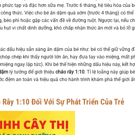
m phức tạp và đặc hơn sữa mẹ. Trước 6 tháng, hệ tiêu hóa của b
 công thức. Việc cho bé ăn dặm quá sớm (trước 4 tháng) có thể
ng, béo phì hoặc gặp các vấn đề về đường ruột. Ngược lại, nếu c
u hụt vi chất dinh dưỡng, khó chấp nhận thức ăn mới và bỏ lỡ g
 các dấu hiệu sẵn sàng ăn dặm của bé như: bé có thể giữ vững 
i chóp chép khi thấy người lớn ăn, hay đưa tay vào miệng, mất 
 miệng ngay lập tức). Khi bé thể hiện những dấu hiệu này, kết h
 dặm
lý tưởng để giới thiệu
cháo rây 1:10
. Tỉ lệ loãng này giúp b
ước đệm an toàn và hiệu quả cho hành trình khám phá thế giới 
 Rây 1:10 Đối Với Sự Phát Triển Của Trẻ