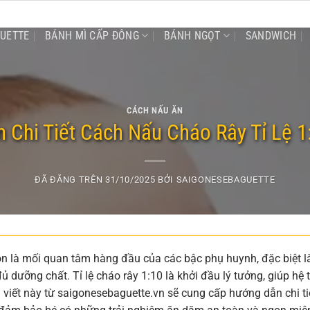
GUETTE
BÁNH MÌ CẤP ĐÔNG
BÁNH NGỌT
SANDWICH
CÁCH NẤU ĂN
 Chi Tiết Cách Nấu Cháo Rây Tỉ Lệ 1
ĐÃ ĐĂNG TRÊN
31/10/2025
BỞI
SAIGONESEBAGUETTE
ôn là mối quan tâm hàng đầu của các bậc phụ huynh, đặc biệt l
ủ dưỡng chất. Tỉ lệ cháo rây 1:10 là khởi đầu lý tưởng, giúp hệ 
 viết này từ saigonesebaguette.vn sẽ cung cấp hướng dẫn chi tiế