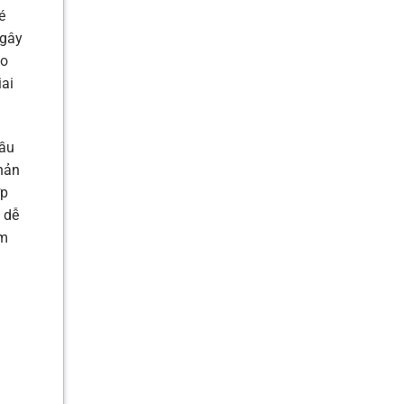
é
 gây
ho
iai
đầu
phản
ợp
é dễ
ẩm