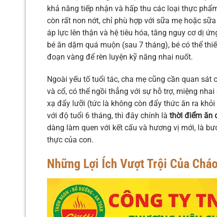
khả năng tiếp nhận và hấp thu các loại thực phẩ
còn rất non nớt, chỉ phù hợp với sữa mẹ hoặc sữa
áp lực lên thận và hệ tiêu hóa, tăng nguy cơ dị ứ
bé ăn dặm quá muộn (sau 7 tháng), bé có thể thiế
đoạn vàng để rèn luyện kỹ năng nhai nuốt.
Ngoài yếu tố tuổi tác, cha mẹ cũng cần quan sát
và cổ, có thể ngồi thẳng với sự hỗ trợ, miệng nha
xạ đẩy lưỡi (tức là không còn đẩy thức ăn ra khỏi
với độ tuổi 6 tháng, thì đây chính là
thời điểm ăn
dàng làm quen với kết cấu và hương vị mới, là b
thực của con.
Những Lợi Ích Vượt Trội Của Cháo