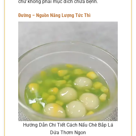
chứ không phải mục đích chữa bệnh.
Đường – Nguồn Năng Lượng Tức Thì
Hướng Dẫn Chi Tiết Cách Nấu Chè Bắp Lá
Dứa Thơm Ngon