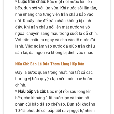
*
Luộc trân châu:
Bắc một nồi nước lớn lên
bếp, đun sôi với lửa vừa. Khi nước sôi lăn tăn,
nhẹ nhàng cho từng viên trân châu bắp vào
nồi. Khuấy nhẹ để trân châu không bị dính
đáy. Khi trân châu nổi lên mặt nước và vỏ
ngoài chuyển sang màu trong suốt là đã chín.
Vớt trân châu ra ngay và cho vào tô nước đá
lạnh. Việc ngâm vào nước đá giúp trân châu
săn lại, dai ngon và không bị dính vào nhau.
Nấu Chè Bắp Lá Dứa Thơm Lừng Hấp Dẫn
Đây là bước quan trọng nhất, nơi tất cả các
hương vị hòa quyện tạo nên món chè hoàn
chỉnh.
*
Nấu bắp và cùi:
Bắc một nồi sâu lòng lên
bếp, cho khoảng 1 lít nước lọc và toàn bộ
phần cùi bắp đã sơ chế vào. Đun sôi khoảng
10-15 phút để cùi bắp tiết ra vị ngọt tự nhiên