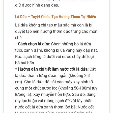
giữ được hình dạng đẹp.
Lá Dứa – Tuyệt Chiêu Tạo Hương Thơm Tự Nhiên
Lá dứa không chỉ tạo màu sắc mà còn là bí
quyết tạo nên hương thơm đặc trưng cho món
chè.
*
Cách chọn lá dứa:
Chọn những bó lá dứa
tươi, xanh đậm, không bị úa vàng hay dập nát.
Rửa sạch từng lá dưới vòi nước chảy để loại
bỏ bụi bẩn.
*
Hướng dẫn chi tiết làm nước cốt lá dứa:
Cắt
lá dứa thành từng đoạn ngắn (khoảng 2-3
cm). Cho lá dứa đã cắt vào máy xay sinh tố
cùng một chút nước lọc (khoảng 50-100ml tùy
lượng lá). Xay nhuyễn hỗn hợp. Sau đó, dùng
rây lọc hoặc vải mùng sạch để vắt lấy phần
nước cốt lá dứa xanh thơm. Bỏ bã. Nước cốt