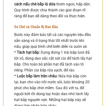
cách nấu chè bắp lá dứa
thơm ngon, hấp dẫn.
Quy trình được chia thành các giai đoạn rõ
ràng để bạn dễ dàng theo dõi và thực hiện.
Sơ Chế và Chuẩn Bị Ban Đầu
Bước này đảm bảo tất cả các nguyên liệu đều
sẵn sàng và ở trạng thái tốt nhất trước khi
nấu, giúp quá trình chế biến diễn ra suôn sẻ.
*
Tách hạt bắp:
Dựng đứng 1 trái bắp tươi đã
lột vỏ, dùng dao sắc cắt sát cùi để tách lấy hạt
bắp. Cho toàn bộ phần hạt đã tách vào tô
riêng. Phần cùi bắp rửa sạch, để ráo.
*
Luộc bắp làm trân châu:
Nửa trái bắp còn
lại, bạn cho vào nồi nước sôi, luộc khoảng 20
phút cho bắp chín mềm. Sau đó vớt ra, để
nguội bớt rồi dùng tay hoặc dao nhỏ tách lấy
hạt bắp nguyên vẹn. Những hạt bắp này sẽ
dùng làm nhân trân châu.