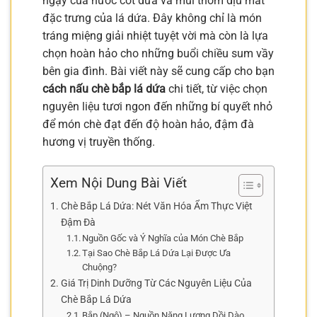
ngậy của nước cốt dừa và mùi thơm dịu mát
đặc trưng của lá dứa. Đây không chỉ là món
tráng miệng giải nhiệt tuyệt vời mà còn là lựa
chọn hoàn hảo cho những buổi chiều sum vầy
bên gia đình. Bài viết này sẽ cung cấp cho bạn
cách nấu chè bắp lá dứa
chi tiết, từ việc chọn
nguyên liệu tươi ngon đến những bí quyết nhỏ
để món chè đạt đến độ hoàn hảo, đậm đà
hương vị truyền thống.
Xem Nội Dung Bài Viết
Chè Bắp Lá Dứa: Nét Văn Hóa Ẩm Thực Việt
Đậm Đà
Nguồn Gốc và Ý Nghĩa của Món Chè Bắp
Tại Sao Chè Bắp Lá Dứa Lại Được Ưa
Chuộng?
Giá Trị Dinh Dưỡng Từ Các Nguyên Liệu Của
Chè Bắp Lá Dứa
Bắp (Ngô) – Nguồn Năng Lượng Dồi Dào