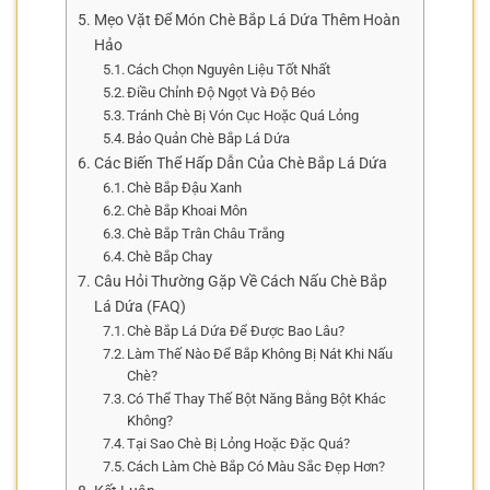
Mẹo Vặt Để Món Chè Bắp Lá Dứa Thêm Hoàn
Hảo
Cách Chọn Nguyên Liệu Tốt Nhất
Điều Chỉnh Độ Ngọt Và Độ Béo
Tránh Chè Bị Vón Cục Hoặc Quá Lỏng
Bảo Quản Chè Bắp Lá Dứa
Các Biến Thể Hấp Dẫn Của Chè Bắp Lá Dứa
Chè Bắp Đậu Xanh
Chè Bắp Khoai Môn
Chè Bắp Trân Châu Trắng
Chè Bắp Chay
Câu Hỏi Thường Gặp Về Cách Nấu Chè Bắp
Lá Dứa (FAQ)
Chè Bắp Lá Dứa Để Được Bao Lâu?
Làm Thế Nào Để Bắp Không Bị Nát Khi Nấu
Chè?
Có Thể Thay Thế Bột Năng Bằng Bột Khác
Không?
Tại Sao Chè Bị Lỏng Hoặc Đặc Quá?
Cách Làm Chè Bắp Có Màu Sắc Đẹp Hơn?