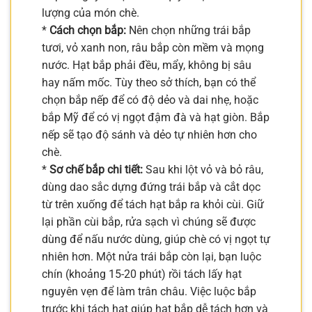
lượng của món chè.
*
Cách chọn bắp:
Nên chọn những trái bắp
tươi, vỏ xanh non, râu bắp còn mềm và mọng
nước. Hạt bắp phải đều, mẩy, không bị sâu
hay nấm mốc. Tùy theo sở thích, bạn có thể
chọn bắp nếp để có độ dẻo và dai nhẹ, hoặc
bắp Mỹ để có vị ngọt đậm đà và hạt giòn. Bắp
nếp sẽ tạo độ sánh và dẻo tự nhiên hơn cho
chè.
*
Sơ chế bắp chi tiết:
Sau khi lột vỏ và bỏ râu,
dùng dao sắc dựng đứng trái bắp và cắt dọc
từ trên xuống để tách hạt bắp ra khỏi cùi. Giữ
lại phần cùi bắp, rửa sạch vì chúng sẽ được
dùng để nấu nước dùng, giúp chè có vị ngọt tự
nhiên hơn. Một nửa trái bắp còn lại, bạn luộc
chín (khoảng 15-20 phút) rồi tách lấy hạt
nguyên vẹn để làm trân châu. Việc luộc bắp
trước khi tách hạt giúp hạt bắp dễ tách hơn và