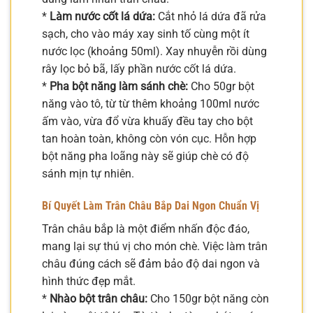
*
Làm nước cốt lá dứa:
Cắt nhỏ lá dứa đã rửa
sạch, cho vào máy xay sinh tố cùng một ít
nước lọc (khoảng 50ml). Xay nhuyễn rồi dùng
rây lọc bỏ bã, lấy phần nước cốt lá dứa.
*
Pha bột năng làm sánh chè:
Cho 50gr bột
năng vào tô, từ từ thêm khoảng 100ml nước
ấm vào, vừa đổ vừa khuấy đều tay cho bột
tan hoàn toàn, không còn vón cục. Hỗn hợp
bột năng pha loãng này sẽ giúp chè có độ
sánh mịn tự nhiên.
Bí Quyết Làm Trân Châu Bắp Dai Ngon Chuẩn Vị
Trân châu bắp là một điểm nhấn độc đáo,
mang lại sự thú vị cho món chè. Việc làm trân
châu đúng cách sẽ đảm bảo độ dai ngon và
hình thức đẹp mắt.
*
Nhào bột trân châu:
Cho 150gr bột năng còn