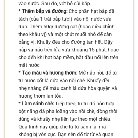
vào nước. Sau đó, vớt bỏ cùi bắp.
*
Thêm bắp và đường:
Cho phần hạt bắp đã
tách (của 1 trái bắp tươi) vào nồi nước vừa
đun. Thêm 60gr đường cát (hoặc điều chỉnh
theo khẩu vị) và một chút muối nhỏ để cân
bằng vị. Khuấy đều cho đường tan hết. Đậy
nắp và nấu trên lửa vừa khoảng 15 phút, hoặc
cho đến khi hạt bắp mềm, bắt đầu nổi lên trên
mặt nước.
*
Tạo màu và hương thơm:
Mở nắp nồi, đổ từ
từ nước cốt lá dứa vào nồi chè. Khuấy đều
nhẹ nhàng để màu xanh lá dứa hòa quyện và
hương thơm lan tỏa.
*
Làm sánh chè:
Tiếp theo, từ từ đổ hỗn hợp
bột năng đã pha loãng vào nồi chè, đồng thời
dùng vá khuấy nhẹ liên tục theo một chiều.
Quá trình này giúp chè từ từ sánh lại mà
không bị vón cục. Bạn nên đổ từ từ và quan