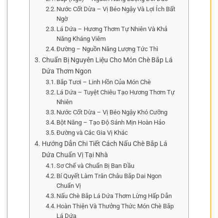
Nước Cốt Dừa – Vị Béo Ngậy Và Lợi Ích Bất
Ngờ
Lá Dứa – Hương Thơm Tự Nhiên Và Khả
Năng Kháng Viêm
Đường – Nguồn Năng Lượng Tức Thì
Chuẩn Bị Nguyên Liệu Cho Món Chè Bắp Lá
Dứa Thơm Ngon
Bắp Tươi – Linh Hồn Của Món Chè
Lá Dứa – Tuyệt Chiêu Tạo Hương Thơm Tự
Nhiên
Nước Cốt Dừa – Vị Béo Ngậy Khó Cưỡng
Bột Năng – Tạo Độ Sánh Mịn Hoàn Hảo
Đường và Các Gia Vị Khác
Hướng Dẫn Chi Tiết Cách Nấu Chè Bắp Lá
Dứa Chuẩn Vị Tại Nhà
Sơ Chế và Chuẩn Bị Ban Đầu
Bí Quyết Làm Trân Châu Bắp Dai Ngon
Chuẩn Vị
Nấu Chè Bắp Lá Dứa Thơm Lừng Hấp Dẫn
Hoàn Thiện Và Thưởng Thức Món Chè Bắp
Lá Dứa