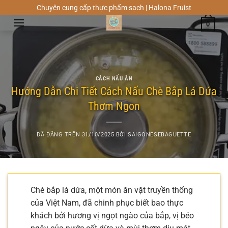
Chuyển
Chuyên cung cấp thực phẩm sạch | Halona Fruist
đến
0
nội
dung
CÁCH NẤU ĂN
Hướng Dẫn Chi Tiết Cách Nấu Chè Bắp Lá Dứa
Thơm Ngon
ĐÃ ĐĂNG TRÊN
31/10/2025
BỞI
SAIGONESEBAGUETTE
Chè bắp lá dứa, một món ăn vặt truyền thống
của Việt Nam, đã chinh phục biết bao thực
khách bởi hương vị ngọt ngào của bắp, vị béo