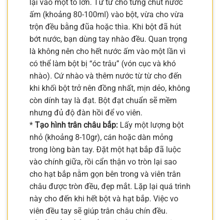
lại vào một tô lớn. Từ từ cho từng chút nước
ấm (khoảng 80-100ml) vào bột, vừa cho vừa
trộn đều bằng đũa hoặc thìa. Khi bột đã hút
bớt nước, bạn dùng tay nhào đều. Quan trọng
là không nên cho hết nước ấm vào một lần vì
có thể làm bột bị “óc trâu” (vón cục và khó
nhào). Cứ nhào và thêm nước từ từ cho đến
khi khối bột trở nên đồng nhất, mịn dẻo, không
còn dính tay là đạt. Bột đạt chuẩn sẽ mềm
nhưng đủ độ đàn hồi để vo viên.
*
Tạo hình trân châu bắp:
Lấy một lượng bột
nhỏ (khoảng 8-10gr), cán hoặc dàn mỏng
trong lòng bàn tay. Đặt một hạt bắp đã luộc
vào chính giữa, rồi cẩn thận vo tròn lại sao
cho hạt bắp nằm gọn bên trong và viên trân
châu được tròn đều, đẹp mắt. Lặp lại quá trình
này cho đến khi hết bột và hạt bắp. Việc vo
viên đều tay sẽ giúp trân châu chín đều.