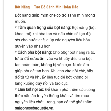
Bột Năng – Tạo Độ Sánh Mịn Hoàn Hảo
Bột năng giúp món chè có độ sánh mịn mong
muốn.
*
Tầm quan trọng của bột năng:
Bột năng (bột
khoai mì) khi hòa tan và nấu chín sẽ tạo độ
sệt cho nước chè, giúp các nguyên liệu hòa
quyện vào nhau hơn.
*
Cách pha bột năng:
Cho 50gr bột năng ra tô,
từ từ đổ nước ấm vào và khuấy đều cho bột
tan hoàn toàn, không bị vón cục. Nước ấm
giúp bột dễ tan hơn. Khi cho vào nồi chè, hãy
đổ từ từ và khuấy liên tục để bột không bị
lắng xuống đáy nồi và tạo cục.
*
Liên kết nội bộ:
Để khám phá thêm các công
thức nấu ăn truyền thống khác và tìm mua
nguyên liệu chất lượng, bạn có thể ghé thăm
saigonesebaguette.vn
.