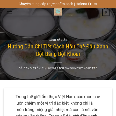
Chuyển
Chuyên cung cấp thực phẩm sạch | Halona Fruist
đến
0
nội
dung
CÁCH NẤU ĂN
Hướng Dẫn Chi Tiết Cách Nấu Chè Đậu Xanh
Bột Báng Bột Khoai
ĐÃ ĐĂNG TRÊN
31/10/2025
BỞI
SAIGONESEBAGUETTE
Trong thế giới ẩm thực Việt Nam, các món chè
luôn chiếm một vị trí đặc biệt, không chỉ là
món tráng miệng giải nhiệt mà còn là nét văn