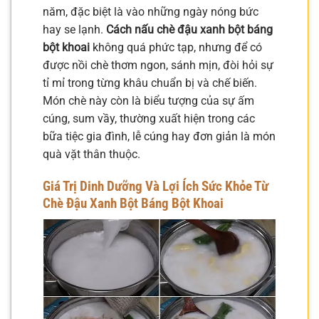
năm, đặc biệt là vào những ngày nóng bức
hay se lạnh.
Cách nấu chè đậu xanh bột báng
bột khoai
không quá phức tạp, nhưng để có
được nồi chè thơm ngon, sánh mịn, đòi hỏi sự
tỉ mỉ trong từng khâu chuẩn bị và chế biến.
Món chè này còn là biểu tượng của sự ấm
cúng, sum vầy, thường xuất hiện trong các
bữa tiệc gia đình, lễ cúng hay đơn giản là món
quà vặt thân thuộc.
Giá Trị Dinh Dưỡng Và Lợi Ích Sức Khỏe Từ
Chè Đậu Xanh Bột Báng Bột Khoai