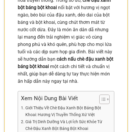
hóa truyền thống. Trong số đó,
chè đậu xanh
bột báng bột khoai
nổi bật với hương vị ngọt
ngào, béo bùi của đậu xanh, dẻo dai của bột
báng và bột khoai, cùng chút thơm mát từ
nước cốt dừa. Đây là món ăn dân dã nhưng
lại mang đến trải nghiệm vị giác vô cùng
phong phú và khó quên, phù hợp cho mọi lứa
tuổi và các dịp sum họp gia đình. Bài viết này
sẽ hướng dẫn bạn
cách nấu chè đậu xanh bột
báng bột khoai
một cách chi tiết và chuẩn vị
nhất, giúp bạn dễ dàng tự tay thực hiện món
ăn hấp dẫn này ngay tại nhà.
Xem Nội Dung Bài Viết
Giới Thiệu Về Chè Đậu Xanh Bột Báng Bột
Khoai: Hương Vị Truyền Thống Xứ Việt
Giá Trị Dinh Dưỡng Và Lợi Ích Sức Khỏe Từ
Chè Đậu Xanh Bột Báng Bột Khoai