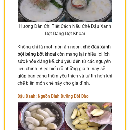
Hướng Dẫn Chi Tiết Cách Nấu Chè Đậu Xanh
Bột Báng Bột Khoai
Không chỉ là một món ăn ngon,
chè đậu xanh
bột báng bột khoai
còn mang lại nhiều lợi ích
sức khỏe đáng kể, chủ yếu đến từ các nguyên
liệu chính. Việc hiểu rõ những giá trị này sẽ
giúp bạn càng thêm yêu thích và tự tin hơn khi
chế biến món chè này cho gia đình.
Đậu Xanh: Nguồn Dinh Dưỡng Dồi Dào