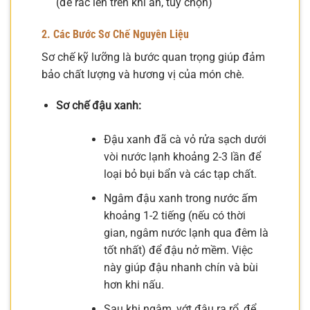
(để rắc lên trên khi ăn, tùy chọn)
2. Các Bước Sơ Chế Nguyên Liệu
Sơ chế kỹ lưỡng là bước quan trọng giúp đảm
bảo chất lượng và hương vị của món chè.
Sơ chế đậu xanh:
Đậu xanh đã cà vỏ rửa sạch dưới
vòi nước lạnh khoảng 2-3 lần để
loại bỏ bụi bẩn và các tạp chất.
Ngâm đậu xanh trong nước ấm
khoảng 1-2 tiếng (nếu có thời
gian, ngâm nước lạnh qua đêm là
tốt nhất) để đậu nở mềm. Việc
này giúp đậu nhanh chín và bùi
hơn khi nấu.
Sau khi ngâm, vớt đậu ra rổ, để