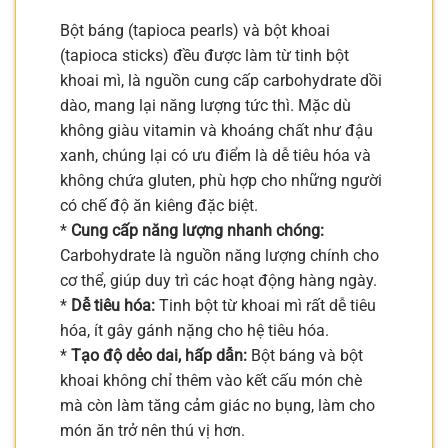
Bột báng (tapioca pearls) và bột khoai
(tapioca sticks) đều được làm từ tinh bột
khoai mì, là nguồn cung cấp carbohydrate dồi
dào, mang lại năng lượng tức thì. Mặc dù
không giàu vitamin và khoáng chất như đậu
xanh, chúng lại có ưu điểm là dễ tiêu hóa và
không chứa gluten, phù hợp cho những người
có chế độ ăn kiêng đặc biệt.
*
Cung cấp năng lượng nhanh chóng:
Carbohydrate là nguồn năng lượng chính cho
cơ thể, giúp duy trì các hoạt động hàng ngày.
*
Dễ tiêu hóa:
Tinh bột từ khoai mì rất dễ tiêu
hóa, ít gây gánh nặng cho hệ tiêu hóa.
*
Tạo độ dẻo dai, hấp dẫn:
Bột báng và bột
khoai không chỉ thêm vào kết cấu món chè
mà còn làm tăng cảm giác no bụng, làm cho
món ăn trở nên thú vị hơn.