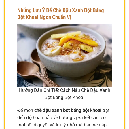
Những Lưu Ý Để Chè Đậu Xanh Bột Báng
Bột Khoai Ngon Chuẩn Vị
Hướng Dẫn Chi Tiết Cách Nấu Chè Đậu Xanh
Bột Báng Bột Khoai
Để món
chè đậu xanh bột báng bột khoai
đạt
đến độ hoàn hảo về hương vị và kết cấu, có
một số bí quyết và lưu ý nhỏ mà bạn nên áp