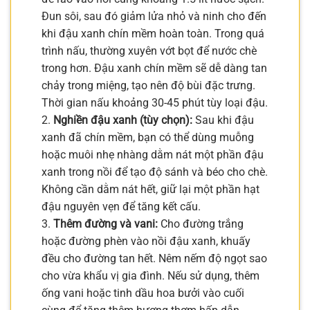
Đun sôi, sau đó giảm lửa nhỏ và ninh cho đến
khi đậu xanh chín mềm hoàn toàn. Trong quá
trình nấu, thường xuyên vớt bọt để nước chè
trong hơn. Đậu xanh chín mềm sẽ dễ dàng tan
chảy trong miệng, tạo nên độ bùi đặc trưng.
Thời gian nấu khoảng 30-45 phút tùy loại đậu.
2.
Nghiền đậu xanh (tùy chọn):
Sau khi đậu
xanh đã chín mềm, bạn có thể dùng muỗng
hoặc muôi nhẹ nhàng dằm nát một phần đậu
xanh trong nồi để tạo độ sánh và béo cho chè.
Không cần dằm nát hết, giữ lại một phần hạt
đậu nguyên vẹn để tăng kết cấu.
3.
Thêm đường và vani:
Cho đường trắng
hoặc đường phèn vào nồi đậu xanh, khuấy
đều cho đường tan hết. Nêm nếm độ ngọt sao
cho vừa khẩu vị gia đình. Nếu sử dụng, thêm
ống vani hoặc tinh dầu hoa bưởi vào cuối