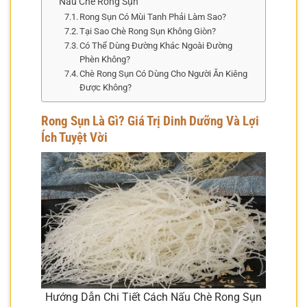
Nấu Chè Rong Sụn
Rong Sụn Có Mùi Tanh Phải Làm Sao?
Tại Sao Chè Rong Sụn Không Giòn?
Có Thể Dùng Đường Khác Ngoài Đường
Phèn Không?
Chè Rong Sụn Có Dùng Cho Người Ăn Kiêng
Được Không?
Rong Sụn Là Gì? Giá Trị Dinh Dưỡng Và Lợi
Ích Tuyệt Vời
Hướng Dẫn Chi Tiết Cách Nấu Chè Rong Sụn