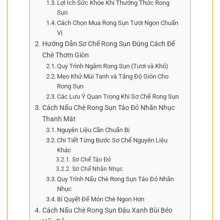
Lợi Ích Sức Khỏe Khi Thưởng Thức Rong
Sụn
Cách Chọn Mua Rong Sụn Tươi Ngon Chuẩn
Vị
Hướng Dẫn Sơ Chế Rong Sụn Đúng Cách Để
Chè Thơm Giòn
Quy Trình Ngâm Rong Sụn (Tươi và Khô)
Mẹo Khử Mùi Tanh và Tăng Độ Giòn Cho
Rong Sụn
Các Lưu Ý Quan Trọng Khi Sơ Chế Rong Sụn
Cách Nấu Chè Rong Sụn Táo Đỏ Nhãn Nhục
Thanh Mát
Nguyên Liệu Cần Chuẩn Bị
Chi Tiết Từng Bước Sơ Chế Nguyên Liệu
Khác
Sơ Chế Táo Đỏ
Sơ Chế Nhãn Nhục
Quy Trình Nấu Chè Rong Sụn Táo Đỏ Nhãn
Nhục
Bí Quyết Để Món Chè Ngon Hơn
Cách Nấu Chè Rong Sụn Đậu Xanh Bùi Béo