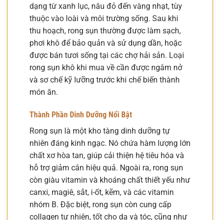
dạng từ xanh lục, nâu đỏ đến vàng nhạt, tùy
thuộc vào loài và môi trường sống. Sau khi
thu hoạch, rong sụn thường được làm sạch,
phơi khô để bảo quản và sử dụng dần, hoặc
được bán tươi sống tại các chợ hải sản. Loại
rong sụn khô khi mua về cần được ngâm nở
và sơ chế kỹ lưỡng trước khi chế biến thành
món ăn.
Thành Phần Dinh Dưỡng Nổi Bật
Rong sụn là một kho tàng dinh dưỡng tự
nhiên đáng kinh ngạc. Nó chứa hàm lượng lớn
chất xơ hòa tan, giúp cải thiện hệ tiêu hóa và
hỗ trợ giảm cân hiệu quả. Ngoài ra, rong sụn
còn giàu vitamin và khoáng chất thiết yếu như
canxi, magiê, sắt, i-ốt, kẽm, và các vitamin
nhóm B. Đặc biệt, rong sụn còn cung cấp
collagen tự nhiên, tốt cho da và tóc, cũng như