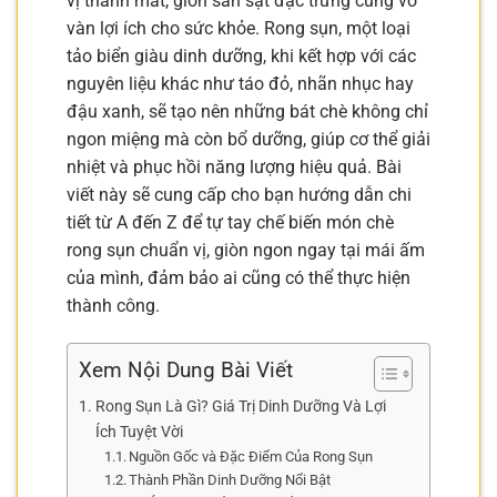
vị thanh mát, giòn sần sật đặc trưng cùng vô
vàn lợi ích cho sức khỏe. Rong sụn, một loại
tảo biển giàu dinh dưỡng, khi kết hợp với các
nguyên liệu khác như táo đỏ, nhãn nhục hay
đậu xanh, sẽ tạo nên những bát chè không chỉ
ngon miệng mà còn bổ dưỡng, giúp cơ thể giải
nhiệt và phục hồi năng lượng hiệu quả. Bài
viết này sẽ cung cấp cho bạn hướng dẫn chi
tiết từ A đến Z để tự tay chế biến món chè
rong sụn chuẩn vị, giòn ngon ngay tại mái ấm
của mình, đảm bảo ai cũng có thể thực hiện
thành công.
Xem Nội Dung Bài Viết
Rong Sụn Là Gì? Giá Trị Dinh Dưỡng Và Lợi
Ích Tuyệt Vời
Nguồn Gốc và Đặc Điểm Của Rong Sụn
Thành Phần Dinh Dưỡng Nổi Bật