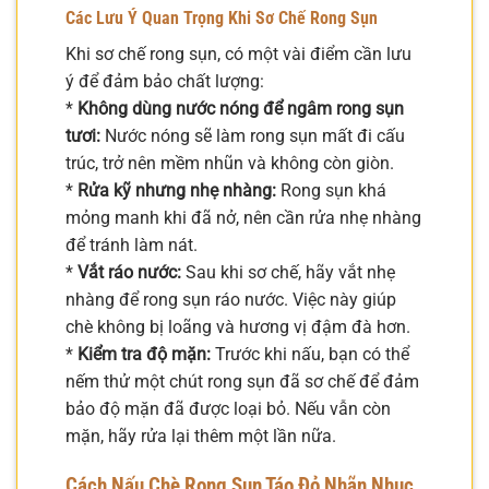
Các Lưu Ý Quan Trọng Khi Sơ Chế Rong Sụn
Khi sơ chế rong sụn, có một vài điểm cần lưu
ý để đảm bảo chất lượng:
*
Không dùng nước nóng để ngâm rong sụn
tươi:
Nước nóng sẽ làm rong sụn mất đi cấu
trúc, trở nên mềm nhũn và không còn giòn.
*
Rửa kỹ nhưng nhẹ nhàng:
Rong sụn khá
mỏng manh khi đã nở, nên cần rửa nhẹ nhàng
để tránh làm nát.
*
Vắt ráo nước:
Sau khi sơ chế, hãy vắt nhẹ
nhàng để rong sụn ráo nước. Việc này giúp
chè không bị loãng và hương vị đậm đà hơn.
*
Kiểm tra độ mặn:
Trước khi nấu, bạn có thể
nếm thử một chút rong sụn đã sơ chế để đảm
bảo độ mặn đã được loại bỏ. Nếu vẫn còn
mặn, hãy rửa lại thêm một lần nữa.
Cách Nấu Chè Rong Sụn Táo Đỏ Nhãn Nhục