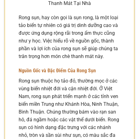
Thanh Mát Tại Nhà
Rong sụn, hay còn gọi là sụn rong, là một loại
tảo biển tự nhiên có giá trị dinh dưỡng cao và
được ứng dụng rộng rãi trong ẩm thực cũng
như y học. Việc hiểu rõ về nguồn gốc, thành
phần và lợi ích của rong sụn sẽ giúp chúng ta
trân trọng hơn món chè thanh mát này.
Nguồn Gốc và Đặc Điểm Của Rong Sụn
Rong sụn thuộc họ tảo đỏ, thường mọc ở các
vùng biển nhiệt đới và cận nhiệt đới. Ở Việt
Nam, rong sụn phát triển mạnh ở các tỉnh ven
biển miền Trung như Khánh Hòa, Ninh Thuận,
Bình Thuận. Chúng thường bám vào rạn san
hô, đá ngầm hoặc các vật thể dưới biển. Rong
sụn có hình dạng đặc trưng với các nhánh
nhỏ, tròn và sần sùi như sụn, có màu sắc đa