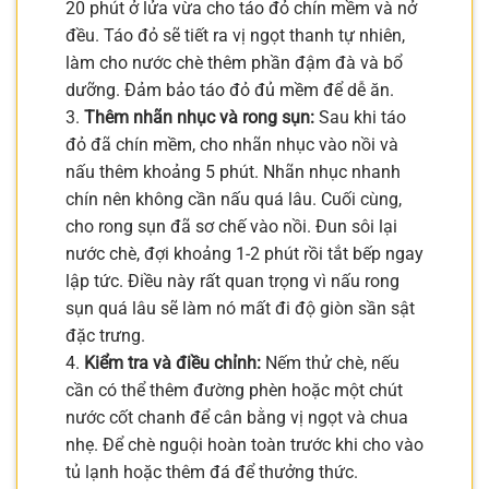
20 phút ở lửa vừa cho táo đỏ chín mềm và nở
đều. Táo đỏ sẽ tiết ra vị ngọt thanh tự nhiên,
làm cho nước chè thêm phần đậm đà và bổ
dưỡng. Đảm bảo táo đỏ đủ mềm để dễ ăn.
3.
Thêm nhãn nhục và rong sụn:
Sau khi táo
đỏ đã chín mềm, cho nhãn nhục vào nồi và
nấu thêm khoảng 5 phút. Nhãn nhục nhanh
chín nên không cần nấu quá lâu. Cuối cùng,
cho rong sụn đã sơ chế vào nồi. Đun sôi lại
nước chè, đợi khoảng 1-2 phút rồi tắt bếp ngay
lập tức. Điều này rất quan trọng vì nấu rong
sụn quá lâu sẽ làm nó mất đi độ giòn sần sật
đặc trưng.
4.
Kiểm tra và điều chỉnh:
Nếm thử chè, nếu
cần có thể thêm đường phèn hoặc một chút
nước cốt chanh để cân bằng vị ngọt và chua
nhẹ. Để chè nguội hoàn toàn trước khi cho vào
tủ lạnh hoặc thêm đá để thưởng thức.