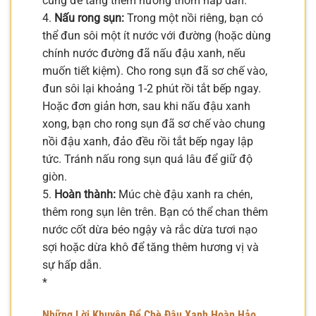
cùng để tăng thêm hương thơm hấp dẫn.
4.
Nấu rong sụn:
Trong một nồi riêng, bạn có
thể đun sôi một ít nước với đường (hoặc dùng
chính nước đường đã nấu đậu xanh, nếu
muốn tiết kiệm). Cho rong sụn đã sơ chế vào,
đun sôi lại khoảng 1-2 phút rồi tắt bếp ngay.
Hoặc đơn giản hơn, sau khi nấu đậu xanh
xong, bạn cho rong sụn đã sơ chế vào chung
nồi đậu xanh, đảo đều rồi tắt bếp ngay lập
tức. Tránh nấu rong sụn quá lâu để giữ độ
giòn.
5.
Hoàn thành:
Múc chè đậu xanh ra chén,
thêm rong sụn lên trên. Bạn có thể chan thêm
nước cốt dừa béo ngậy và rắc dừa tươi nạo
sợi hoặc dừa khô để tăng thêm hương vị và
sự hấp dẫn.
*
Những Lời Khuyên Để Chè Đậu Xanh Hoàn Hảo