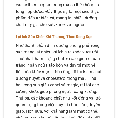
các axit amin quan trọng mà cơ thể không tự
tổng hợp được. Đây thực sự là một siêu thực
phẩm đến từ biển cả, mang lại nhiều dưỡng
chất quý giá cho sức khỏe con người.
Lợi Ích Sức Khỏe Khi Thưởng Thức Rong Sụn
Nhờ thành phần dinh dưỡng phong phú, rong
sụn mang lại nhiều lợi ích sức khỏe vượt trội.
Thứ nhất, hàm lượng chất xơ cao giúp nhuận
tràng, ngăn ngừa táo bón và duy trì một hệ
tiêu hóa khỏe mạnh. Nó cũng hỗ trợ kiểm soát
đường huyết và cholesterol trong máu. Thứ
hai, rong sụn giàu canxi và magie, rất tốt cho
xương khớp, giúp phòng ngừa loãng xương.
Thứ ba, các khoáng chất như i-ốt đóng vai trò
quan trọng trong việc duy trì chức năng tuyến
giáp. Hơn nữa, với khả năng làm mát cơ thể,
chè rong sụn là món ăn tuyệt vời để giải nhiệt