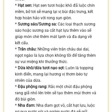
*
Hạt sen:
Hạt sen tươi hoặc khô đã luộc chín
mềm, bở tơi sẽ mang lại vị bùi đặc trưng, kết
hợp hoàn hảo với rong sụn giòn.
*
Sương sáo/Sương sa:
Các loại thạch sương
sáo hoặc sương sa cắt hạt lựu thêm vào sẽ
giúp món chè thêm mát lạnh và đa dạng về
kết cấu.
*
Trân châu:
Những viên trân châu dai dai,
ngọt ngào là lựa chọn không tồi để tăng thêm
sự vui miệng khi thưởng thức.
*
Dừa khô/dừa tươi nạo sợi:
Luôn là topping
kinh điển, mang lại hương vị thơm béo tự
nhiên của dừa.
*
Đậu phộng rang:
Rắc một chút đậu phộng
rang giã nhỏ lên trên sẽ tạo thêm mùi thơm và
độ bùi giòn.
*
Nha đam:
Nha đam gọt vỏ, cắt hạt lựu, luộc
sơ qua nước sôi và ngâm nước đá sẽ giữ