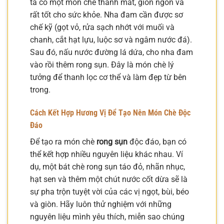
ta có một món chè thanh mát, giòn ngon và
rất tốt cho sức khỏe. Nha đam cần được sơ
chế kỹ (gọt vỏ, rửa sạch nhớt với muối và
chanh, cắt hạt lựu, luộc sơ và ngâm nước đá).
Sau đó, nấu nước đường lá dứa, cho nha đam
vào rồi thêm rong sụn. Đây là món chè lý
tưởng để thanh lọc cơ thể và làm đẹp từ bên
trong.
Cách Kết Hợp Hương Vị Để Tạo Nên Món Chè Độc
Đáo
Để tạo ra món chè
rong sụn
độc đáo, bạn có
thể kết hợp nhiều nguyên liệu khác nhau. Ví
dụ, một bát chè rong sụn táo đỏ, nhãn nhục,
hạt sen và thêm một chút nước cốt dừa sẽ là
sự pha trộn tuyệt vời của các vị ngọt, bùi, béo
và giòn. Hãy luôn thử nghiệm với những
nguyên liệu mình yêu thích, miễn sao chúng