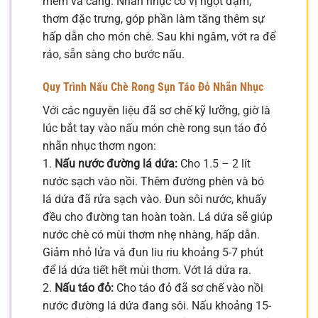
mềm và căng. Nhãn nhục có vị ngọt đậm,
thơm đặc trưng, góp phần làm tăng thêm sự
hấp dẫn cho món chè. Sau khi ngâm, vớt ra để
ráo, sẵn sàng cho bước nấu.
Quy Trình Nấu Chè Rong Sụn Táo Đỏ Nhãn Nhục
Với các nguyên liệu đã sơ chế kỹ lưỡng, giờ là
lúc bắt tay vào nấu món chè rong sụn táo đỏ
nhãn nhục thơm ngon:
1.
Nấu nước đường lá dứa:
Cho 1.5 – 2 lít
nước sạch vào nồi. Thêm đường phèn và bó
lá dứa đã rửa sạch vào. Đun sôi nước, khuấy
đều cho đường tan hoàn toàn. Lá dứa sẽ giúp
nước chè có mùi thơm nhẹ nhàng, hấp dẫn.
Giảm nhỏ lửa và đun liu riu khoảng 5-7 phút
để lá dứa tiết hết mùi thơm. Vớt lá dứa ra.
2.
Nấu táo đỏ:
Cho táo đỏ đã sơ chế vào nồi
nước đường lá dứa đang sôi. Nấu khoảng 15-