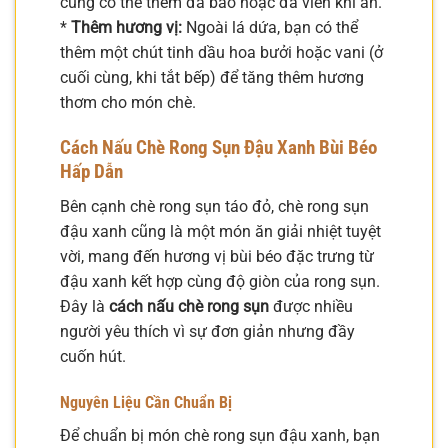
cũng có thể thêm đá bào hoặc đá viên khi ăn.
*
Thêm hương vị:
Ngoài lá dứa, bạn có thể
thêm một chút tinh dầu hoa bưởi hoặc vani (ở
cuối cùng, khi tắt bếp) để tăng thêm hương
thơm cho món chè.
Cách Nấu Chè Rong Sụn Đậu Xanh Bùi Béo
Hấp Dẫn
Bên cạnh chè rong sụn táo đỏ, chè rong sụn
đậu xanh cũng là một món ăn giải nhiệt tuyệt
vời, mang đến hương vị bùi béo đặc trưng từ
đậu xanh kết hợp cùng độ giòn của rong sụn.
Đây là
cách nấu chè rong sụn
được nhiều
người yêu thích vì sự đơn giản nhưng đầy
cuốn hút.
Nguyên Liệu Cần Chuẩn Bị
Để chuẩn bị món chè rong sụn đậu xanh, bạn