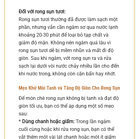
Đối với rong sụn tươi:
Rong sụn tươi thường đã được làm sạch một
phần, nhưng vẫn cần ngâm sơ qua nước lạnh
khoảng 20-30 phút để loại bỏ tạp chất và
giảm độ mặn. Không nên ngâm quá lâu vì
rong sụn tươi dễ bị mềm nhũn và mất đi độ
giòn. Sau khi ngâm, vớt rong sụn ra và rửa
sạch lại dưới vòi nước chảy nhiều lần cho đến
khi nước trong, không còn cặn bẩn hay nhớt.
Mẹo Khử Mùi Tanh và Tăng Độ Giòn Cho Rong Sụn
Để món chè rong sụn không bị tanh và đạt độ
giòn tối ưu, bạn có thể áp dụng một số mẹo
sau:
*
Dùng chanh hoặc giấm:
Trong lần ngâm
cuối cùng hoặc khi rửa rong sụn, bạn có thể
vắt thêm một vài lát chanh hoặc một ít giấm