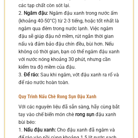
các tạp chất còn sót lại.
2.
Ngâm đậu:
Ngâm đậu xanh trong nước ấm
(khoảng 40-50°C) từ 2-3 tiếng, hoặc tốt nhất là
ngâm qua đêm trong nước lạnh. Việc ngâm
đậu sẽ giúp đậu nở mềm, rút ngắn thời gian
nấu và đảm bảo đậu chín đều, bùi hơn. Nếu
không có thời gian, bạn có thể ngâm đậu xanh
với nước nóng khoảng 30 phút, nhưng cần
kiểm tra độ mềm của đậu.
3.
Để ráo:
Sau khi ngâm, vớt đậu xanh ra rổ và
để ráo nước hoàn toàn.
Quy Trình Nấu Chè Rong Sụn Đậu Xanh
Với các nguyên liệu đã sẵn sàng, hãy cùng bắt
tay vào chế biến món chè
rong sụn
đậu xanh
bùi béo:
1.
Nấu đậu xanh:
Cho đậu xanh đã ngâm và
để ráo vào nồi cùng khoảng 1.5 lít nước sạch.