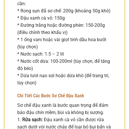
cần:
* Rong sụn đã sơ chế: 200g (khoảng 50g khô)
* Đậu xanh cà vỏ: 150g
* Đường trắng hoặc đường phèn: 150-200g
(điều chỉnh theo khẩu vị)
* 1 ống vani hoặc vài giọt tinh dầu hoa bưởi
(tùy chọn)
* Nước sạch: 1.5 – 2 lít
* Nước cốt dừa: 100-200ml (tùy chọn, để tăng
độ béo)
* Dừa tươi nạo sợi hoặc dừa khô (để trang trí,
tùy chọn)
Chi Tiết Các Bước Sơ Chế Đậu Xanh
Sơ chế đậu xanh là bước quan trọng để đảm
bảo đậu chín mềm, bùi và không bị sượng.
1.
Rửa sạch:
Đậu xanh cà vỏ cần được rửa
sạch dưới vòi nước chảy để loại bỏ bụi bẩn và