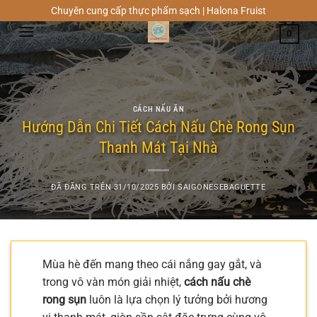
Chuyển
Chuyên cung cấp thực phẩm sạch | Halona Fruist
đến
0
nội
dung
CÁCH NẤU ĂN
Hướng Dẫn Chi Tiết Cách Nấu Chè Rong Sụn
Thanh Mát Tại Nhà
ĐÃ ĐĂNG TRÊN
31/10/2025
BỞI
SAIGONESEBAGUETTE
Mùa hè đến mang theo cái nắng gay gắt, và
trong vô vàn món giải nhiệt,
cách nấu chè
rong sụn
luôn là lựa chọn lý tưởng bởi hương