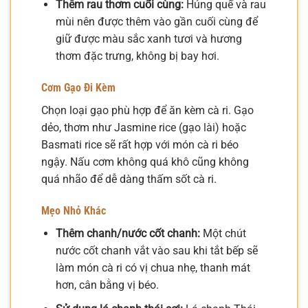
Thêm rau thơm cuối cùng:
Húng quế và rau
mùi nên được thêm vào gần cuối cùng để
giữ được màu sắc xanh tươi và hương
thơm đặc trưng, không bị bay hơi.
Cơm Gạo Đi Kèm
Chọn loại gạo phù hợp để ăn kèm cà ri. Gạo
dẻo, thơm như Jasmine rice (gạo lài) hoặc
Basmati rice sẽ rất hợp với món cà ri béo
ngậy. Nấu cơm không quá khô cũng không
quá nhão để dễ dàng thấm sốt cà ri.
Mẹo Nhỏ Khác
Thêm chanh/nước cốt chanh:
Một chút
nước cốt chanh vắt vào sau khi tắt bếp sẽ
làm món cà ri có vị chua nhẹ, thanh mát
hơn, cân bằng vị béo.