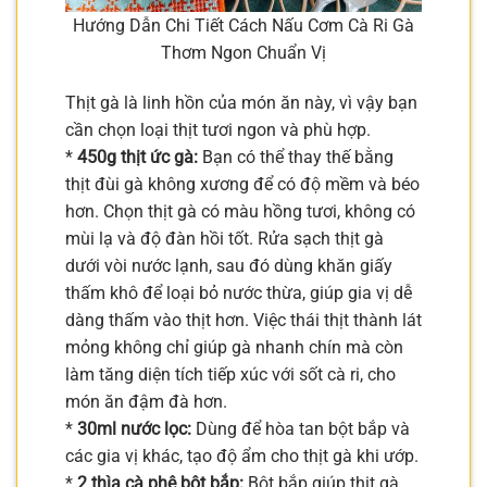
Hướng Dẫn Chi Tiết Cách Nấu Cơm Cà Ri Gà
Thơm Ngon Chuẩn Vị
Thịt gà là linh hồn của món ăn này, vì vậy bạn
cần chọn loại thịt tươi ngon và phù hợp.
*
450g thịt ức gà:
Bạn có thể thay thế bằng
thịt đùi gà không xương để có độ mềm và béo
hơn. Chọn thịt gà có màu hồng tươi, không có
mùi lạ và độ đàn hồi tốt. Rửa sạch thịt gà
dưới vòi nước lạnh, sau đó dùng khăn giấy
thấm khô để loại bỏ nước thừa, giúp gia vị dễ
dàng thấm vào thịt hơn. Việc thái thịt thành lát
mỏng không chỉ giúp gà nhanh chín mà còn
làm tăng diện tích tiếp xúc với sốt cà ri, cho
món ăn đậm đà hơn.
*
30ml nước lọc:
Dùng để hòa tan bột bắp và
các gia vị khác, tạo độ ẩm cho thịt gà khi ướp.
*
2 thìa cà phê bột bắp:
Bột bắp giúp thịt gà