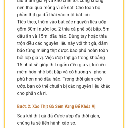
lâu thấm gia vị và khó chín tới, cũng không
nên thái quá mỏng vì dễ nát. Cho toàn bộ
phần thịt gà đã thái vào một bát lớn.
Tiếp theo, thêm vào bát các nguyên liệu ướp
gồm 30ml nước lọc, 2 thìa cà phê bột bắp, 5ml
dầu ăn và 15ml dầu hào. Dùng tay hoặc thìa
trộn đều các nguyên liệu này với thịt gà, đảm
bảo từng miếng thịt được bao phủ hoàn toàn
bởi lớp gia vị. Việc ướp thịt gà trong khoảng
15 phút sẽ giúp thịt ngấm đều gia vị, trở nên
mềm hơn nhờ bột bắp và có hương vị phong
phú hơn nhờ dầu hào. Trong thời gian chờ
ướp, bạn có thể chuẩn bị các nguyên liệu khác
cho phần cà ri.
Bước 2: Xào Thịt Gà Sém Vàng Để Khóa Vị
Sau khi thịt gà đã được ướp đủ thời gian,
chúng ta sẽ tiến hành xào sơ.