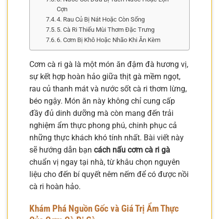
Cợn
4. Rau Củ Bị Nát Hoặc Còn Sống
5. Cà Ri Thiếu Mùi Thơm Đặc Trưng
6. Cơm Bị Khô Hoặc Nhão Khi Ăn Kèm
Cơm cà ri gà là một món ăn đậm đà hương vị,
sự kết hợp hoàn hảo giữa thịt gà mềm ngọt,
rau củ thanh mát và nước sốt cà ri thơm lừng,
béo ngậy. Món ăn này không chỉ cung cấp
đầy đủ dinh dưỡng mà còn mang đến trải
nghiệm ẩm thực phong phú, chinh phục cả
những thực khách khó tính nhất. Bài viết này
sẽ hướng dẫn bạn
cách nấu cơm cà ri gà
chuẩn vị ngay tại nhà, từ khâu chọn nguyên
liệu cho đến bí quyết nêm nếm để có được nồi
cà ri hoàn hảo.
Khám Phá Nguồn Gốc và Giá Trị Ẩm Thực