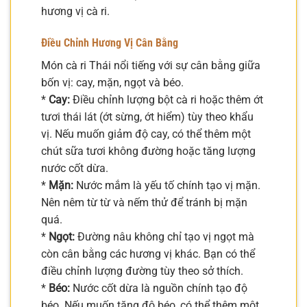
hương vị cà ri.
Điều Chỉnh Hương Vị Cân Bằng
Món cà ri Thái nổi tiếng với sự cân bằng giữa
bốn vị: cay, mặn, ngọt và béo.
*
Cay:
Điều chỉnh lượng bột cà ri hoặc thêm ớt
tươi thái lát (ớt sừng, ớt hiểm) tùy theo khẩu
vị. Nếu muốn giảm độ cay, có thể thêm một
chút sữa tươi không đường hoặc tăng lượng
nước cốt dừa.
*
Mặn:
Nước mắm là yếu tố chính tạo vị mặn.
Nên nêm từ từ và nếm thử để tránh bị mặn
quá.
*
Ngọt:
Đường nâu không chỉ tạo vị ngọt mà
còn cân bằng các hương vị khác. Bạn có thể
điều chỉnh lượng đường tùy theo sở thích.
*
Béo:
Nước cốt dừa là nguồn chính tạo độ
béo. Nếu muốn tăng độ béo, có thể thêm một