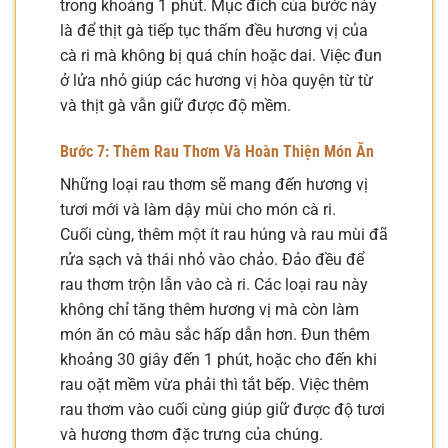
trong khoảng 1 phút. Mục đích của bước này
là để thịt gà tiếp tục thấm đều hương vị của
cà ri mà không bị quá chín hoặc dai. Việc đun
ở lửa nhỏ giúp các hương vị hòa quyện từ từ
và thịt gà vẫn giữ được độ mềm.
Bước 7: Thêm Rau Thơm Và Hoàn Thiện Món Ăn
Những loại rau thơm sẽ mang đến hương vị
tươi mới và làm dậy mùi cho món cà ri.
Cuối cùng, thêm một ít rau húng và rau mùi đã
rửa sạch và thái nhỏ vào chảo. Đảo đều để
rau thơm trộn lẫn vào cà ri. Các loại rau này
không chỉ tăng thêm hương vị mà còn làm
món ăn có màu sắc hấp dẫn hơn. Đun thêm
khoảng 30 giây đến 1 phút, hoặc cho đến khi
rau oặt mềm vừa phải thì tắt bếp. Việc thêm
rau thơm vào cuối cùng giúp giữ được độ tươi
và hương thơm đặc trưng của chúng.