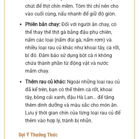
chút để thịt chín mềm. Tôm thì chỉ nên cho
vào cuối cùng, nấu nhanh để giữ độ giòn.
Phiên bản chay:
Đối với người ăn chay, có
thể thay thế thịt gà bằng đậu phụ chiên,
nấm các loại (nấm đùi gà, nấm rơm) và
nhiều loại rau củ khác như khoai tây, cà rốt,
bí đỏ. Đảm bảo sử dụng bột cà ri không
chứa thành phần từ động vật và nước
mắm chay.
Thêm rau củ khác:
Ngoài những loại rau củ
đã kể trên, bạn có thể thêm cà rốt, khoai
tây, bông cải xanh, đậu Hà Lan… để tăng
thêm dinh dưỡng và màu sắc cho món ăn.
Lưu ý thời gian chín của từng loại rau củ để
thêm vào hợp lý, tránh bị nhũn.
Gợi Ý Thưởng Thức