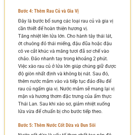
Bước 4: Thêm Rau Củ và Gia Vị
Đây là bước bổ sung các loại rau củ và gia vị
cần thiết để hoàn thiện hương vị.
Tăng nhiệt lên lửa lớn. Cho hành tây thái lát,
ớt chuông đỏ thái miếng, đậu đũa hoặc đậu
cô ve cắt khúc và măng tươi đã sơ chế vào
chảo. Đảo nhanh tay trong khoảng 2 phút.
Việc xào rau củ ở lửa lớn giúp chúng giữ được
độ giòn nhất định và không bị nát. Sau đó,
thêm nước mắm vào và tiếp tục đảo đều để
rau củ ngấm gia vị. Nước mắm sẽ mang lại vị
mặn và hương thơm đặc trưng của ẩm thực
Thái Lan. Sau khi xào sơ, giảm nhiệt xuống
lửa vừa để chuẩn bị cho bước tiếp theo.
Bước 5: Thêm Nước Cốt Dừa và Đun Sôi