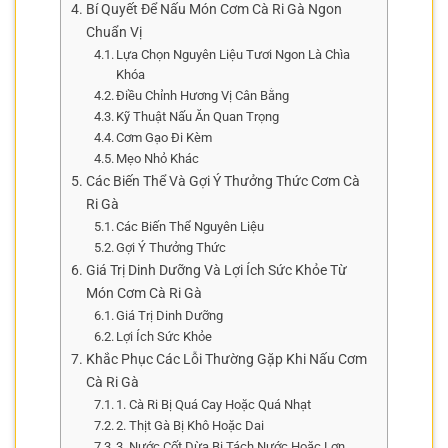
Bí Quyết Để Nấu Món Cơm Cà Ri Gà Ngon
Chuẩn Vị
Lựa Chọn Nguyên Liệu Tươi Ngon Là Chìa
Khóa
Điều Chỉnh Hương Vị Cân Bằng
Kỹ Thuật Nấu Ăn Quan Trọng
Cơm Gạo Đi Kèm
Mẹo Nhỏ Khác
Các Biến Thể Và Gợi Ý Thưởng Thức Cơm Cà
Ri Gà
Các Biến Thể Nguyên Liệu
Gợi Ý Thưởng Thức
Giá Trị Dinh Dưỡng Và Lợi Ích Sức Khỏe Từ
Món Cơm Cà Ri Gà
Giá Trị Dinh Dưỡng
Lợi Ích Sức Khỏe
Khắc Phục Các Lỗi Thường Gặp Khi Nấu Cơm
Cà Ri Gà
1. Cà Ri Bị Quá Cay Hoặc Quá Nhạt
2. Thịt Gà Bị Khô Hoặc Dai
3. Nước Cốt Dừa Bị Tách Nước Hoặc Lợn