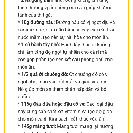
*
2 lát gừng băm nhỏ:
Gừng không chỉ tăng
thêm hương vị ấm nồng mà còn giúp khử mùi
tanh của thịt gà.
*
10g đường nâu:
Đường nâu có vị ngọt dịu và
caramel nhẹ, giúp cân bằng vị cay của cà ri và
nước mắm, tạo nên sự hài hòa cho món ăn.
*
1 củ hành tây nhỏ:
Hành tây thái lát không
chỉ làm tăng độ ngọt tự nhiên cho cà ri mà
còn góp phần tạo nên kết cấu phong phú cho
món ăn.
*
1/2 quả ớt chuông đỏ:
Ớt chuông đỏ có vị
ngọt nhẹ, màu sắc bắt mắt và giàu vitamin.
Nó giúp món ăn thêm phần hấp dẫn và bổ
dưỡng.
*
115g đậu đũa hoặc đậu cô ve:
Các loại đậu
này cung cấp chất xơ, vitamin và tạo độ giòn
cho món cà ri. Rửa sạch, cắt khúc vừa ăn.
*
145g măng tươi:
Măng tươi mang lại hương