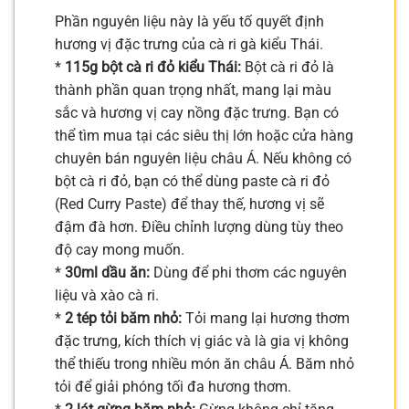
Phần nguyên liệu này là yếu tố quyết định
hương vị đặc trưng của cà ri gà kiểu Thái.
*
115g bột cà ri đỏ kiểu Thái:
Bột cà ri đỏ là
thành phần quan trọng nhất, mang lại màu
sắc và hương vị cay nồng đặc trưng. Bạn có
thể tìm mua tại các siêu thị lớn hoặc cửa hàng
chuyên bán nguyên liệu châu Á. Nếu không có
bột cà ri đỏ, bạn có thể dùng paste cà ri đỏ
(Red Curry Paste) để thay thế, hương vị sẽ
đậm đà hơn. Điều chỉnh lượng dùng tùy theo
độ cay mong muốn.
*
30ml dầu ăn:
Dùng để phi thơm các nguyên
liệu và xào cà ri.
*
2 tép tỏi băm nhỏ:
Tỏi mang lại hương thơm
đặc trưng, kích thích vị giác và là gia vị không
thể thiếu trong nhiều món ăn châu Á. Băm nhỏ
tỏi để giải phóng tối đa hương thơm.