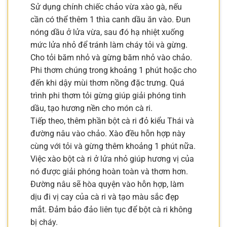
Sử dụng chính chiếc chảo vừa xào gà, nếu
cần có thể thêm 1 thìa canh dầu ăn vào. Đun
nóng dầu ở lửa vừa, sau đó hạ nhiệt xuống
mức lửa nhỏ để tránh làm cháy tỏi và gừng.
Cho tỏi băm nhỏ và gừng băm nhỏ vào chảo.
Phi thơm chúng trong khoảng 1 phút hoặc cho
đến khi dậy mùi thơm nồng đặc trưng. Quá
trình phi thơm tỏi gừng giúp giải phóng tinh
dầu, tạo hương nền cho món cà ri.
Tiếp theo, thêm phần bột cà ri đỏ kiểu Thái và
đường nâu vào chảo. Xào đều hỗn hợp này
cùng với tỏi và gừng thêm khoảng 1 phút nữa.
Việc xào bột cà ri ở lửa nhỏ giúp hương vị của
nó được giải phóng hoàn toàn và thơm hơn.
Đường nâu sẽ hòa quyện vào hỗn hợp, làm
dịu đi vị cay của cà ri và tạo màu sắc đẹp
mắt. Đảm bảo đảo liên tục để bột cà ri không
bị cháy.