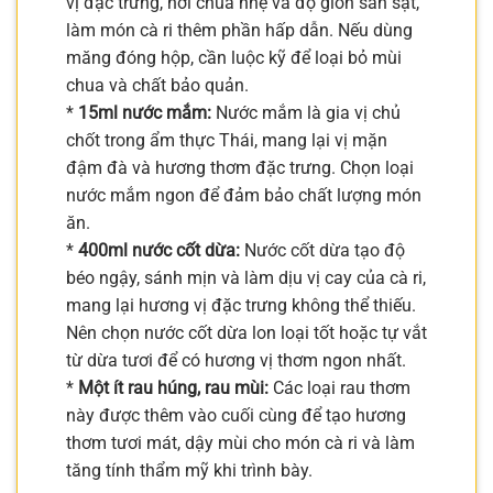
vị đặc trưng, hơi chua nhẹ và độ giòn sần sật,
làm món cà ri thêm phần hấp dẫn. Nếu dùng
măng đóng hộp, cần luộc kỹ để loại bỏ mùi
chua và chất bảo quản.
*
15ml nước mắm:
Nước mắm là gia vị chủ
chốt trong ẩm thực Thái, mang lại vị mặn
đậm đà và hương thơm đặc trưng. Chọn loại
nước mắm ngon để đảm bảo chất lượng món
ăn.
*
400ml nước cốt dừa:
Nước cốt dừa tạo độ
béo ngậy, sánh mịn và làm dịu vị cay của cà ri,
mang lại hương vị đặc trưng không thể thiếu.
Nên chọn nước cốt dừa lon loại tốt hoặc tự vắt
từ dừa tươi để có hương vị thơm ngon nhất.
*
Một ít rau húng, rau mùi:
Các loại rau thơm
này được thêm vào cuối cùng để tạo hương
thơm tươi mát, dậy mùi cho món cà ri và làm
tăng tính thẩm mỹ khi trình bày.