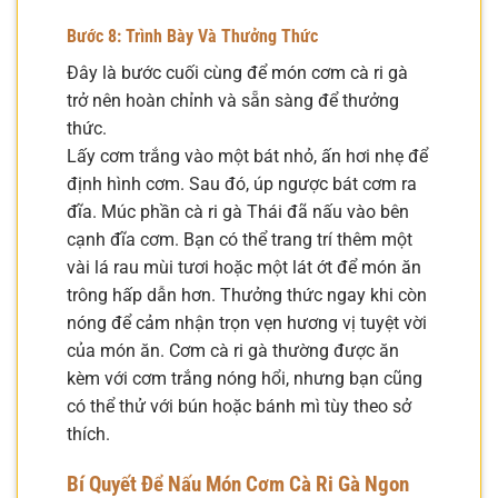
Bước 8: Trình Bày Và Thưởng Thức
Đây là bước cuối cùng để món cơm cà ri gà
trở nên hoàn chỉnh và sẵn sàng để thưởng
thức.
Lấy cơm trắng vào một bát nhỏ, ấn hơi nhẹ để
định hình cơm. Sau đó, úp ngược bát cơm ra
đĩa. Múc phần cà ri gà Thái đã nấu vào bên
cạnh đĩa cơm. Bạn có thể trang trí thêm một
vài lá rau mùi tươi hoặc một lát ớt để món ăn
trông hấp dẫn hơn. Thưởng thức ngay khi còn
nóng để cảm nhận trọn vẹn hương vị tuyệt vời
của món ăn. Cơm cà ri gà thường được ăn
kèm với cơm trắng nóng hổi, nhưng bạn cũng
có thể thử với bún hoặc bánh mì tùy theo sở
thích.
Bí Quyết Để Nấu Món Cơm Cà Ri Gà Ngon