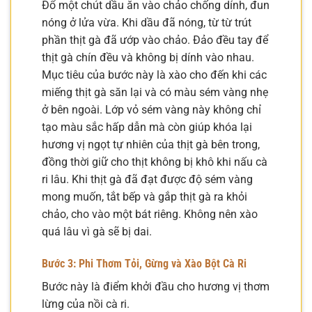
Đổ một chút dầu ăn vào chảo chống dính, đun
nóng ở lửa vừa. Khi dầu đã nóng, từ từ trút
phần thịt gà đã ướp vào chảo. Đảo đều tay để
thịt gà chín đều và không bị dính vào nhau.
Mục tiêu của bước này là xào cho đến khi các
miếng thịt gà săn lại và có màu sém vàng nhẹ
ở bên ngoài. Lớp vỏ sém vàng này không chỉ
tạo màu sắc hấp dẫn mà còn giúp khóa lại
hương vị ngọt tự nhiên của thịt gà bên trong,
đồng thời giữ cho thịt không bị khô khi nấu cà
ri lâu. Khi thịt gà đã đạt được độ sém vàng
mong muốn, tắt bếp và gắp thịt gà ra khỏi
chảo, cho vào một bát riêng. Không nên xào
quá lâu vì gà sẽ bị dai.
Bước 3: Phi Thơm Tỏi, Gừng và Xào Bột Cà Ri
Bước này là điểm khởi đầu cho hương vị thơm
lừng của nồi cà ri.