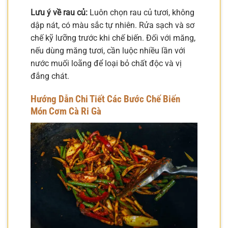
Lưu ý về rau củ:
Luôn chọn rau củ tươi, không
dập nát, có màu sắc tự nhiên. Rửa sạch và sơ
chế kỹ lưỡng trước khi chế biến. Đối với măng,
nếu dùng măng tươi, cần luộc nhiều lần với
nước muối loãng để loại bỏ chất độc và vị
đắng chát.
Hướng Dẫn Chi Tiết Các Bước Chế Biến
Món Cơm Cà Ri Gà