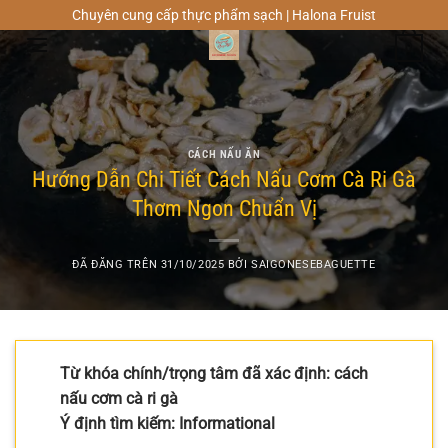
Chuyển
Chuyên cung cấp thực phẩm sạch | Halona Fruist
đến
0
nội
dung
CÁCH NẤU ĂN
Hướng Dẫn Chi Tiết Cách Nấu Cơm Cà Ri Gà
Thơm Ngon Chuẩn Vị
ĐÃ ĐĂNG TRÊN
31/10/2025
BỞI
SAIGONESEBAGUETTE
Từ khóa chính/trọng tâm đã xác định: cách
nấu cơm cà ri gà
Ý định tìm kiếm: Informational