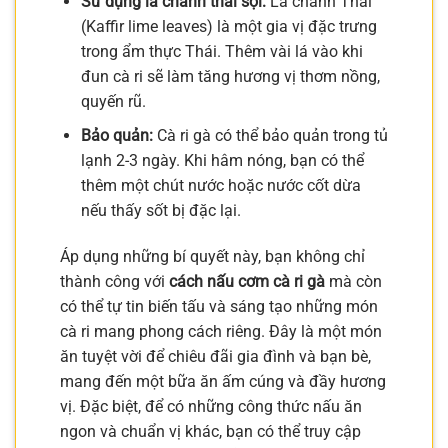
Sử dụng lá chanh thái sợi:
Lá chanh Thái
(Kaffir lime leaves) là một gia vị đặc trưng
trong ẩm thực Thái. Thêm vài lá vào khi
đun cà ri sẽ làm tăng hương vị thơm nồng,
quyến rũ.
Bảo quản:
Cà ri gà có thể bảo quản trong tủ
lạnh 2-3 ngày. Khi hâm nóng, bạn có thể
thêm một chút nước hoặc nước cốt dừa
nếu thấy sốt bị đặc lại.
Áp dụng những bí quyết này, bạn không chỉ
thành công với
cách nấu cơm cà ri gà
mà còn
có thể tự tin biến tấu và sáng tạo những món
cà ri mang phong cách riêng. Đây là một món
ăn tuyệt vời để chiêu đãi gia đình và bạn bè,
mang đến một bữa ăn ấm cúng và đầy hương
vị. Đặc biệt, để có những công thức nấu ăn
ngon và chuẩn vị khác, bạn có thể truy cập