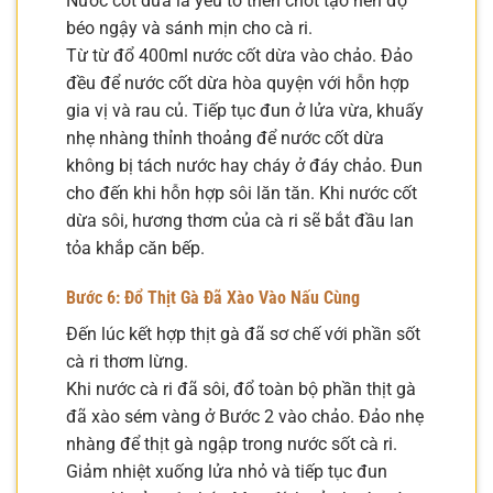
Nước cốt dừa là yếu tố then chốt tạo nên độ
béo ngậy và sánh mịn cho cà ri.
Từ từ đổ 400ml nước cốt dừa vào chảo. Đảo
đều để nước cốt dừa hòa quyện với hỗn hợp
gia vị và rau củ. Tiếp tục đun ở lửa vừa, khuấy
nhẹ nhàng thỉnh thoảng để nước cốt dừa
không bị tách nước hay cháy ở đáy chảo. Đun
cho đến khi hỗn hợp sôi lăn tăn. Khi nước cốt
dừa sôi, hương thơm của cà ri sẽ bắt đầu lan
tỏa khắp căn bếp.
Bước 6: Đổ Thịt Gà Đã Xào Vào Nấu Cùng
Đến lúc kết hợp thịt gà đã sơ chế với phần sốt
cà ri thơm lừng.
Khi nước cà ri đã sôi, đổ toàn bộ phần thịt gà
đã xào sém vàng ở Bước 2 vào chảo. Đảo nhẹ
nhàng để thịt gà ngập trong nước sốt cà ri.
Giảm nhiệt xuống lửa nhỏ và tiếp tục đun