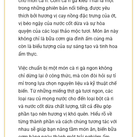
cho món cà ri. Cơm cà ri gà kiểu Thái là một
trong những phiên bản nổi tiếng, được yêu
thích bởi hương vị cay nồng đặc trưng của ớt,
vị béo ngậy của nước cốt dừa và sự hòa
quyện của các loại thảo mộc tươi. Món ăn này
không chỉ là bữa cơm gia đình ấm cúng mà
còn là biểu tượng của sự sáng tạo và tinh hoa
ẩm thực.
Việc chuẩn bị một món cà ri gà ngon không
chỉ dừng lại ở công thức, mà còn đòi hỏi sự tỉ
mỉ trong lựa chọn nguyên liệu và kỹ thuật chế
biến. Từ những miếng thịt gà tươi ngon, các
loại rau củ mọng nước cho đến loại bột cà ri
và nước cốt dừa chất lượng, tất cả đều góp
phần tạo nên hương vị khó quên. Hiểu rõ về
từng thành phần và cách chúng tương tác với
nhau sẽ giúp bạn nâng tầm món ăn, biến bữa
cơm hàng ngày thành một trải nghiệm ẩm