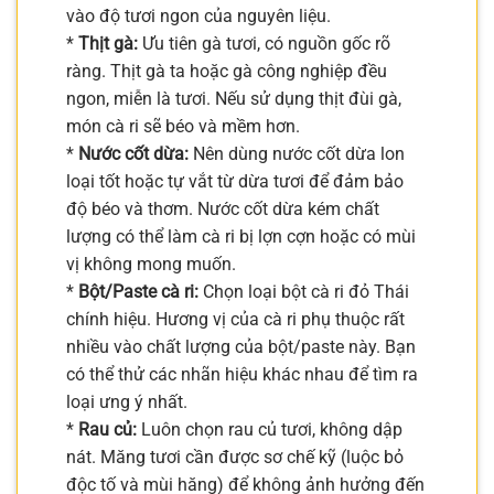
vào độ tươi ngon của nguyên liệu.
*
Thịt gà:
Ưu tiên gà tươi, có nguồn gốc rõ
ràng. Thịt gà ta hoặc gà công nghiệp đều
ngon, miễn là tươi. Nếu sử dụng thịt đùi gà,
món cà ri sẽ béo và mềm hơn.
*
Nước cốt dừa:
Nên dùng nước cốt dừa lon
loại tốt hoặc tự vắt từ dừa tươi để đảm bảo
độ béo và thơm. Nước cốt dừa kém chất
lượng có thể làm cà ri bị lợn cợn hoặc có mùi
vị không mong muốn.
*
Bột/Paste cà ri:
Chọn loại bột cà ri đỏ Thái
chính hiệu. Hương vị của cà ri phụ thuộc rất
nhiều vào chất lượng của bột/paste này. Bạn
có thể thử các nhãn hiệu khác nhau để tìm ra
loại ưng ý nhất.
*
Rau củ:
Luôn chọn rau củ tươi, không dập
nát. Măng tươi cần được sơ chế kỹ (luộc bỏ
độc tố và mùi hăng) để không ảnh hưởng đến