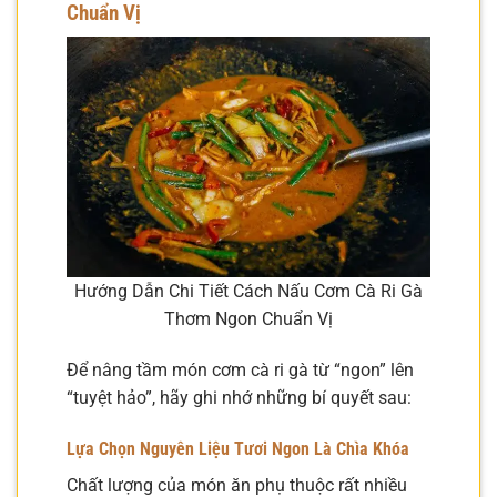
Chuẩn Vị
Hướng Dẫn Chi Tiết Cách Nấu Cơm Cà Ri Gà
Thơm Ngon Chuẩn Vị
Để nâng tầm món cơm cà ri gà từ “ngon” lên
“tuyệt hảo”, hãy ghi nhớ những bí quyết sau:
Lựa Chọn Nguyên Liệu Tươi Ngon Là Chìa Khóa
Chất lượng của món ăn phụ thuộc rất nhiều