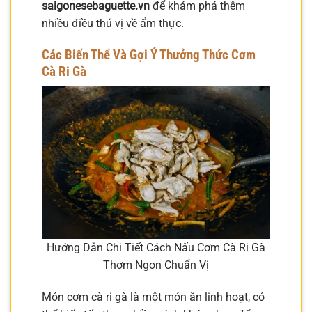
saigonesebaguette.vn
để khám phá thêm
nhiều điều thú vị về ẩm thực.
Các Biến Thể Và Gợi Ý Thưởng Thức Cơm
Cà Ri Gà
Hướng Dẫn Chi Tiết Cách Nấu Cơm Cà Ri Gà
Thơm Ngon Chuẩn Vị
Món cơm cà ri gà là một món ăn linh hoạt, có