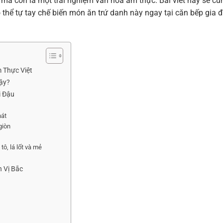
mà còn là một trải nghiệm văn hóa ẩm thực. Bài viết này sẽ cu
 thể tự tay chế biến món ăn trứ danh này ngay tại căn bếp gia đ
 Thực Việt
ậy?
i Đậu
hát
giòn
tô, lá lốt và mẻ
 Vị Bắc