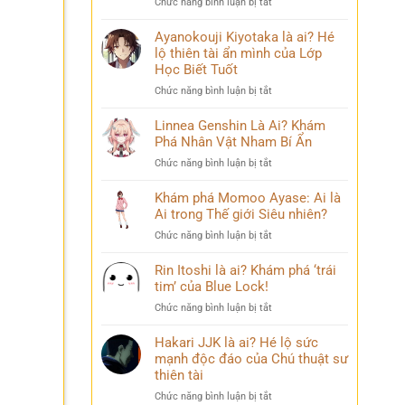
ở
Chức năng bình luận bị tắt
Phá
chuyện
Sasuke
Pháp
đời
Uchiha
Ayanokouji Kiyotaka là ai? Hé
Sư
thú
Là
lộ thiên tài ẩn mình của Lớp
Lý
vị
Ai?
Trí
Học Biết Tuốt
Hé
&
ở
Chức năng bình luận bị tắt
Lộ
Số
Ayanokouji
Tất
Phận
Kiyotaka
Linnea Genshin Là Ai? Khám
Tần
Bi
là
Phá Nhân Vật Nham Bí Ẩn
Tật
Thương
ai?
Về
ở
Chức năng bình luận bị tắt
Hé
Kẻ
Linnea
lộ
Phản
Genshin
Khám phá Momoo Ayase: Ai là
thiên
Diện
Là
Ai trong Thế giới Siêu nhiên?
tài
Huyền
Ai?
ẩn
Thoại
ở
Chức năng bình luận bị tắt
Khám
mình
Khám
Phá
của
phá
Rin Itoshi là ai? Khám phá ‘trái
Nhân
Lớp
Momoo
tim’ của Blue Lock!
Vật
Học
Ayase:
Nham
Biết
ở
Chức năng bình luận bị tắt
Ai
Bí
Tuốt
Rin
là
Ẩn
Itoshi
Hakari JJK là ai? Hé lộ sức
Ai
là
mạnh độc đáo của Chú thuật sư
trong
ai?
thiên tài
Thế
Khám
giới
ở
Chức năng bình luận bị tắt
phá
Siêu