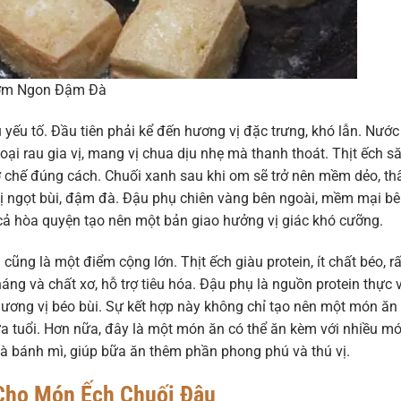
hơm Ngon Đậm Đà
ếu tố. Đầu tiên phải kể đến hương vị đặc trưng, khó lẫn. Nước
ại rau gia vị, mang vị chua dịu nhẹ mà thanh thoát. Thịt ếch s
sơ chế đúng cách. Chuối xanh sau khi om sẽ trở nên mềm dẻo, t
 vị ngọt bùi, đậm đà. Đậu phụ chiên vàng bên ngoài, mềm mại b
ất cả hòa quyện tạo nên một bản giao hưởng vị giác khó cưỡng.
ũng là một điểm cộng lớn. Thịt ếch giàu protein, ít chất béo, rấ
áng và chất xơ, hỗ trợ tiêu hóa. Đậu phụ là nguồn protein thực 
 hương vị béo bùi. Sự kết hợp này không chỉ tạo nên một món ăn
a tuổi. Hơn nữa, đây là một món ăn có thể ăn kèm với nhiều m
à bánh mì, giúp bữa ăn thêm phần phong phú và thú vị.
Cho Món Ếch Chuối Đậu