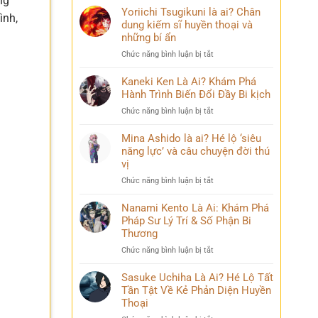
ng
Yoriichi Tsugikuni là ai? Chân
ình,
dung kiếm sĩ huyền thoại và
những bí ẩn
ở
Chức năng bình luận bị tắt
Yoriichi
Tsugikuni
Kaneki Ken Là Ai? Khám Phá
là
Hành Trình Biến Đổi Đầy Bi kịch
ai?
ở
Chức năng bình luận bị tắt
Chân
Kaneki
dung
Ken
Mina Ashido là ai? Hé lộ ‘siêu
kiếm
Là
năng lực’ và câu chuyện đời thú
sĩ
Ai?
vị
huyền
Khám
thoại
ở
Chức năng bình luận bị tắt
Phá
và
Mina
Hành
những
Ashido
Nanami Kento Là Ai: Khám Phá
Trình
bí
là
Pháp Sư Lý Trí & Số Phận Bi
Biến
ẩn
ai?
Đổi
Thương
Hé
Đầy
ở
Chức năng bình luận bị tắt
lộ
Bi
Nanami
‘siêu
kịch
Kento
Sasuke Uchiha Là Ai? Hé Lộ Tất
năng
Là
Tần Tật Về Kẻ Phản Diện Huyền
lực’
Ai:
và
Thoại
Khám
câu