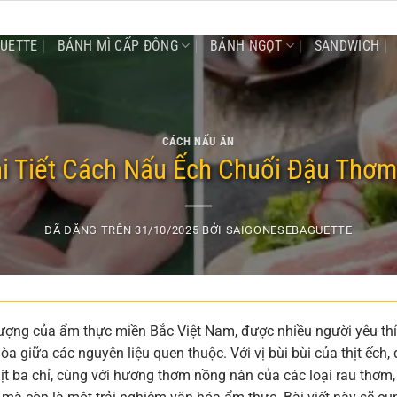
GUETTE
BÁNH MÌ CẤP ĐÔNG
BÁNH NGỌT
SANDWICH
CÁCH NẤU ĂN
i Tiết Cách Nấu Ếch Chuối Đậu Thơ
ĐÃ ĐĂNG TRÊN
31/10/2025
BỞI
SAIGONESEBAGUETTE
tượng của ẩm thực miền Bắc Việt Nam, được nhiều người yêu th
a giữa các nguyên liệu quen thuộc. Với vị bùi bùi của thịt ếch,
t ba chỉ, cùng với hương thơm nồng nàn của các loại rau thơm,