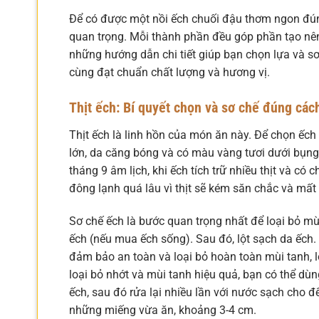
Để có được một nồi ếch chuối đậu thơm ngon đúng
quan trọng. Mỗi thành phần đều góp phần tạo nên
những hướng dẫn chi tiết giúp bạn chọn lựa và s
cùng đạt chuẩn chất lượng và hương vị.
Thịt ếch: Bí quyết chọn và sơ chế đúng các
Thịt ếch là linh hồn của món ăn này. Để chọn ếch
lớn, da căng bóng và có màu vàng tươi dưới bụn
tháng 9 âm lịch, khi ếch tích trữ nhiều thịt và có
đông lạnh quá lâu vì thịt sẽ kém săn chắc và mất đ
Sơ chế ếch là bước quan trọng nhất để loại bỏ mù
ếch (nếu mua ếch sống). Sau đó, lột sạch da ếch.
đảm bảo an toàn và loại bỏ hoàn toàn mùi tanh, lộ
loại bỏ nhớt và mùi tanh hiệu quả, bạn có thể dùn
ếch, sau đó rửa lại nhiều lần với nước sạch cho đế
những miếng vừa ăn, khoảng 3-4 cm.