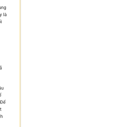
cùng
y là
i
đã
ầu
ể
 Để
t
nh