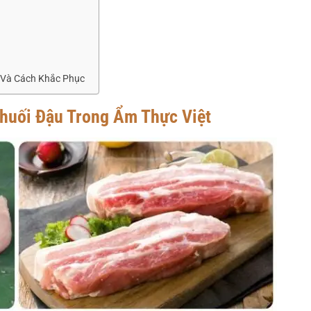
 Và Cách Khắc Phục
huối Đậu Trong Ẩm Thực Việt