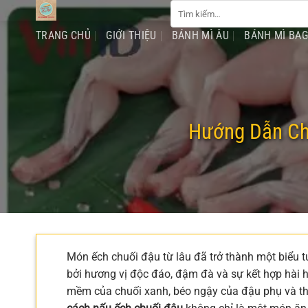
Tìm
Chuyển
kiếm:
đến
TRANG CHỦ
GIỚI THIỆU
BÁNH MÌ ÂU
BÁNH MÌ BA
nội
dung
Hướng Dẫn Ch
Món ếch chuối đậu từ lâu đã trở thành một biểu 
bởi hương vị độc đáo, đậm đà và sự kết hợp hài hò
mềm của chuối xanh, béo ngậy của đậu phụ và thị