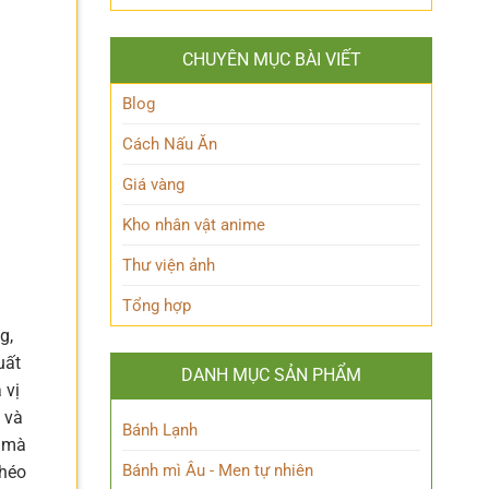
Hakari
‘trái
nhiên?
JJK
tim’
là
của
CHUYÊN MỤC BÀI VIẾT
ai?
Blue
Hé
Lock!
lộ
Blog
sức
mạnh
Cách Nấu Ăn
độc
đáo
Giá vàng
của
Chú
Kho nhân vật anime
thuật
sư
Thư viện ảnh
thiên
tài
Tổng hợp
g,
uất
DANH MỤC SẢN PHẨM
 vị
 và
Bánh Lạnh
, mà
Bánh mì Âu - Men tự nhiên
khéo