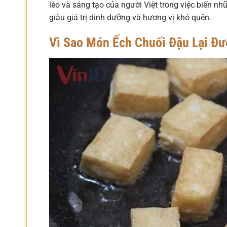
léo và sáng tạo của người Việt trong việc biến n
giàu giá trị dinh dưỡng và hương vị khó quên.
Vì Sao Món Ếch Chuối Đậu Lại Đư