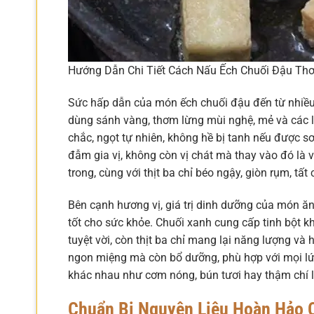
Hướng Dẫn Chi Tiết Cách Nấu Ếch Chuối Đậu T
Sức hấp dẫn của món ếch chuối đậu đến từ nhiều y
dùng sánh vàng, thơm lừng mùi nghệ, mẻ và các lo
chắc, ngọt tự nhiên, không hề bị tanh nếu được 
đẫm gia vị, không còn vị chát mà thay vào đó là
trong, cùng với thịt ba chỉ béo ngậy, giòn rụm, t
Bên cạnh hương vị, giá trị dinh dưỡng của món ăn c
tốt cho sức khỏe. Chuối xanh cung cấp tinh bột kh
tuyệt vời, còn thịt ba chỉ mang lại năng lượng và
ngon miệng mà còn bổ dưỡng, phù hợp với mọi lứ
khác nhau như cơm nóng, bún tươi hay thậm chí l
Chuẩn Bị Nguyên Liệu Hoàn Hảo 