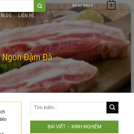
0
ĐĂNG NHẬP
BLOG
LIÊN HỆ
m Ngon Đậm Đà
ích
 dẻo
BÀI VIẾT – KINH NGHIỆM