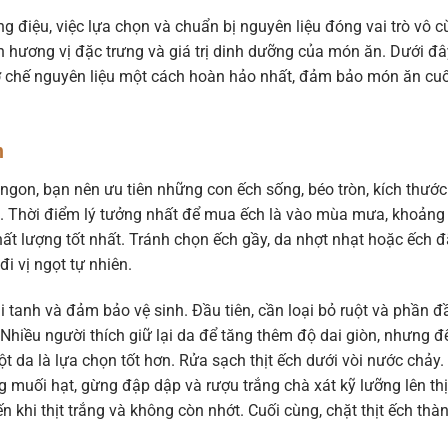
 điệu, việc lựa chọn và chuẩn bị nguyên liệu đóng vai trò vô 
 hương vị đặc trưng và giá trị dinh dưỡng của món ăn. Dưới đâ
ơ chế nguyên liệu một cách hoàn hảo nhất, đảm bảo món ăn cuố
h
 ngon, bạn nên ưu tiên những con ếch sống, béo tròn, kích thước
g. Thời điểm lý tưởng nhất để mua ếch là vào mùa mưa, khoảng
 chất lượng tốt nhất. Tránh chọn ếch gầy, da nhợt nhạt hoặc ếch 
i vị ngọt tự nhiên.
i tanh và đảm bảo vệ sinh. Đầu tiên, cần loại bỏ ruột và phần đ
 Nhiều người thích giữ lại da để tăng thêm độ dai giòn, nhưng đ
t da là lựa chọn tốt hơn. Rửa sạch thịt ếch dưới vòi nước chảy.
g muối hạt, gừng đập dập và rượu trắng chà xát kỹ lưỡng lên thị
n khi thịt trắng và không còn nhớt. Cuối cùng, chặt thịt ếch thà