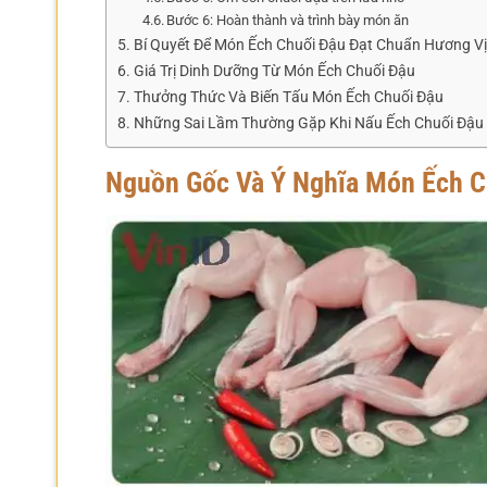
Bước 6: Hoàn thành và trình bày món ăn
Bí Quyết Để Món Ếch Chuối Đậu Đạt Chuẩn Hương Vị
Giá Trị Dinh Dưỡng Từ Món Ếch Chuối Đậu
Thưởng Thức Và Biến Tấu Món Ếch Chuối Đậu
Những Sai Lầm Thường Gặp Khi Nấu Ếch Chuối Đậu
Nguồn Gốc Và Ý Nghĩa Món Ếch C