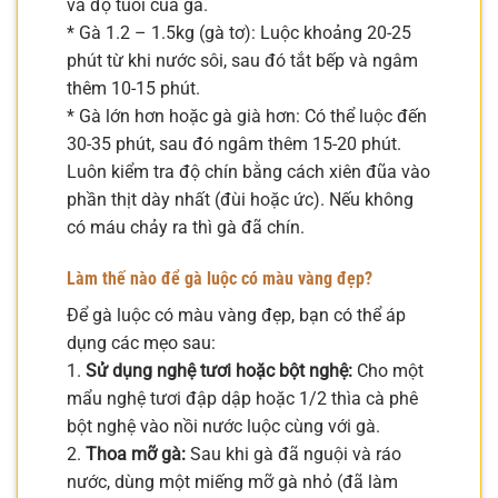
và độ tuổi của gà.
* Gà 1.2 – 1.5kg (gà tơ): Luộc khoảng 20-25
phút từ khi nước sôi, sau đó tắt bếp và ngâm
thêm 10-15 phút.
* Gà lớn hơn hoặc gà già hơn: Có thể luộc đến
30-35 phút, sau đó ngâm thêm 15-20 phút.
Luôn kiểm tra độ chín bằng cách xiên đũa vào
phần thịt dày nhất (đùi hoặc ức). Nếu không
có máu chảy ra thì gà đã chín.
Làm thế nào để gà luộc có màu vàng đẹp?
Để gà luộc có màu vàng đẹp, bạn có thể áp
dụng các mẹo sau:
1.
Sử dụng nghệ tươi hoặc bột nghệ:
Cho một
mẩu nghệ tươi đập dập hoặc 1/2 thìa cà phê
bột nghệ vào nồi nước luộc cùng với gà.
2.
Thoa mỡ gà:
Sau khi gà đã nguội và ráo
nước, dùng một miếng mỡ gà nhỏ (đã làm