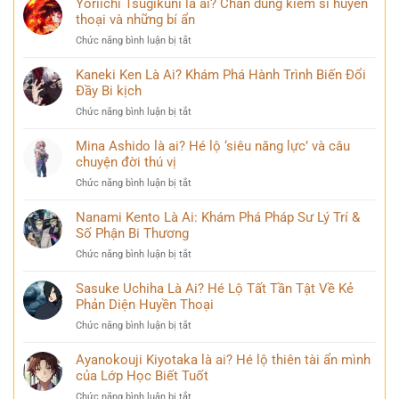
Yoriichi Tsugikuni là ai? Chân dung kiếm sĩ huyền
thoại và những bí ẩn
ở
Chức năng bình luận bị tắt
Yoriichi
Tsugikuni
Kaneki Ken Là Ai? Khám Phá Hành Trình Biến Đổi
là
Đầy Bi kịch
ai?
ở
Chức năng bình luận bị tắt
Chân
Kaneki
dung
Ken
Mina Ashido là ai? Hé lộ ‘siêu năng lực’ và câu
kiếm
Là
chuyện đời thú vị
sĩ
Ai?
huyền
ở
Chức năng bình luận bị tắt
Khám
thoại
Mina
Phá
và
Ashido
Nanami Kento Là Ai: Khám Phá Pháp Sư Lý Trí &
Hành
những
là
Số Phận Bi Thương
Trình
bí
ai?
Biến
ẩn
ở
Chức năng bình luận bị tắt
Hé
Đổi
Nanami
lộ
Đầy
Kento
Sasuke Uchiha Là Ai? Hé Lộ Tất Tần Tật Về Kẻ
‘siêu
Bi
Là
Phản Diện Huyền Thoại
năng
kịch
Ai:
lực’
ở
Chức năng bình luận bị tắt
Khám
và
Sasuke
Phá
câu
Uchiha
Ayanokouji Kiyotaka là ai? Hé lộ thiên tài ẩn mình
Pháp
chuyện
Là
của Lớp Học Biết Tuốt
Sư
đời
Ai?
Lý
thú
ở
Chức năng bình luận bị tắt