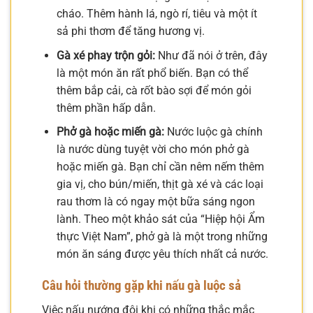
cháo. Thêm hành lá, ngò rí, tiêu và một ít
sả phi thơm để tăng hương vị.
Gà xé phay trộn gỏi:
Như đã nói ở trên, đây
là một món ăn rất phổ biến. Bạn có thể
thêm bắp cải, cà rốt bào sợi để món gỏi
thêm phần hấp dẫn.
Phở gà hoặc miến gà:
Nước luộc gà chính
là nước dùng tuyệt vời cho món phở gà
hoặc miến gà. Bạn chỉ cần nêm nếm thêm
gia vị, cho bún/miến, thịt gà xé và các loại
rau thơm là có ngay một bữa sáng ngon
lành. Theo một khảo sát của “Hiệp hội Ẩm
thực Việt Nam”, phở gà là một trong những
món ăn sáng được yêu thích nhất cả nước.
Câu hỏi thường gặp khi nấu gà luộc sả
Việc nấu nướng đôi khi có những thắc mắc