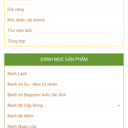
độc
đáo
Giá vàng
của
Chú
Kho nhân vật anime
thuật
sư
Thư viện ảnh
thiên
tài
Tổng hợp
DANH MỤC SẢN PHẨM
Bánh Lạnh
Bánh mì Âu - Men tự nhiên
Bánh mì Baguette kiểu Sài Gòn
Bánh Mì Cấp Đông
Bánh Mì Mềm
Bánh Ngàn Lớp