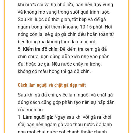
khi nước sôi và hạ nhỏ lửa, bạn nên đậy vung
và không mở vung trong suốt quá trình luộc.
Sau khi luộc đủ thời gian, tắt bếp và để gà
ngâm trong nồi thêm khoảng 10-15 phút. Hơi
nóng còn lại sẽ giúp gà chín đều hoàn toàn từ
bên trong mà không làm da gà bị nứt.
5.
Kiểm tra độ chín:
Để kiểm tra xem gà đã
chín chưa, bạn dùng đũa xiên nhẹ vào phần
đùi hoặc ức gà. Nếu nước chảy ra trong,
không có màu hồng thì gà đã chín.
Cách làm nguội và chặt gà đẹp mắt
Sau khi gà đã chín, việc làm nguội và chặt gà
đúng cách cũng góp phần tạo nên sự hấp dẫn
của món ăn.
1.
Làm nguội gà:
Ngay sau khi vớt gà ra khỏi
nồi, bạn nên ngâm gà vào thau nước đá lạnh
pha một chút nước cốt chanh (hoặc chanh