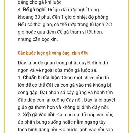
dáng cho gà khi luộc.
4.
Để gà nghỉ:
Để gà đã ướp nghỉ trong
khoảng 30 phút đến 1 giờ ở nhiệt độ phòng.
Nếu có thời gian, có thể ướp trong tủ lạnh 2-3
giờ hoặc qua đêm để gà thấm vị tốt hơn,
nhưng cần bọc kín.
Các bước luộc gà vàng óng, chín đều
Đây là bước quan trọng nhất quyết định độ
ngon và vẻ ngoài của món gà luộc sả.
1.
Chuẩn bị nồi luộc:
Chọn một chiếc nồi đủ
lớn để có thể đặt cả con gà vào mà không bị
cong gập. Đặt phần sả cây, gừng và hành tím
đập dập còn lại xuống đáy nồi. Đây là bí quyết
giúp gà thơm hơn và không bị dính đáy nồi.
2.
Xếp gà vào nồi:
Đặt con gà đã ướp vào nồi,
úp phần bụng xuống hoặc nằm ngang tùy
theo hình dáng nồi. Đổ nước lạnh vào nồi sao