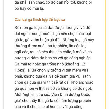
gà phải săn chắc, có độ đàn hồi tốt, không bị
bở hay có mùi lạ.
Các loại gà thích hợp để luộc sả
Để món gà luộc sả đạt được hương vị và độ
dai ngon mong muốn, bạn nên chọn các loại
gà ta, gà vườn hoặc gà đồi. Những loại gà này
thường được nuôi thả tự nhiên, ăn các loại
ngũ cốc, rau cỏ nên thịt săn chắc, ít mỡ và có
hương vị đậm đà hơn so với gà công nghiệp.
Gà mái tơ hoặc gà trống nhỏ (khoảng 1.2 –
1.5kg) là lựa chọn lý tưởng vì thịt mềm vừa
phải, không quá dai và dễ thấm gia vị. Tránh
chọn gà quá già vì thịt sẽ rất dai, khó ăn; hoặc
gà quá non vì thịt sẽ bở và không có độ ngọt.
Một “nghiên cứu của Viện Dinh dưỡng Quốc
gia” cho thấy thịt gà ta có hàm lượng protein
cao và ít cholesterol hơn so với gà công