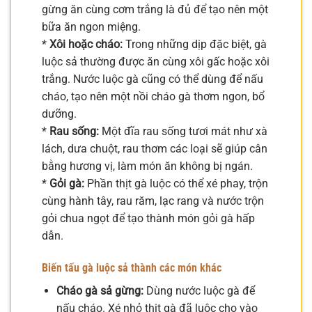
gừng ăn cùng cơm trắng là đủ để tạo nên một
bữa ăn ngon miệng.
*
Xôi hoặc cháo:
Trong những dịp đặc biệt, gà
luộc sả thường được ăn cùng xôi gấc hoặc xôi
trắng. Nước luộc gà cũng có thể dùng để nấu
cháo, tạo nên một nồi cháo gà thơm ngon, bổ
dưỡng.
*
Rau sống:
Một đĩa rau sống tươi mát như xà
lách, dưa chuột, rau thơm các loại sẽ giúp cân
bằng hương vị, làm món ăn không bị ngán.
*
Gỏi gà:
Phần thịt gà luộc có thể xé phay, trộn
cùng hành tây, rau răm, lạc rang và nước trộn
gỏi chua ngọt để tạo thành món gỏi gà hấp
dẫn.
Biến tấu gà luộc sả thành các món khác
Cháo gà sả gừng:
Dùng nước luộc gà để
nấu cháo. Xé nhỏ thịt gà đã luộc cho vào