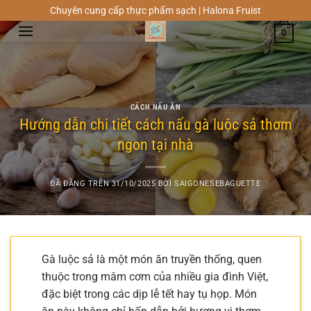
Chuyển
Chuyên cung cấp thực phẩm sạch | Halona Fruist
đến
0
nội
dung
CÁCH NẤU ĂN
Hướng dẫn chi tiết cách nấu gà luộc sả thơm
ngon tại nhà
ĐÃ ĐĂNG TRÊN
31/10/2025
BỞI
SAIGONESEBAGUETTE
Gà luộc sả là một món ăn truyền thống, quen
thuộc trong mâm cơm của nhiều gia đình Việt,
đặc biệt trong các dịp lễ tết hay tụ họp. Món