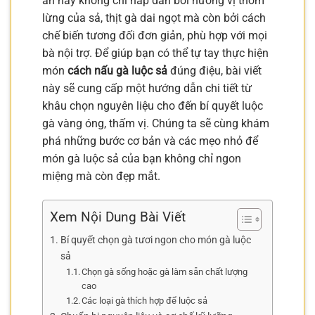
ăn này không chỉ hấp dẫn bởi hương vị thơm
lừng của sả, thịt gà dai ngọt mà còn bởi cách
chế biến tương đối đơn giản, phù hợp với mọi
bà nội trợ. Để giúp bạn có thể tự tay thực hiện
món
cách nấu gà luộc sả
đúng điệu, bài viết
này sẽ cung cấp một hướng dẫn chi tiết từ
khâu chọn nguyên liệu cho đến bí quyết luộc
gà vàng óng, thấm vị. Chúng ta sẽ cùng khám
phá những bước cơ bản và các mẹo nhỏ để
món gà luộc sả của bạn không chỉ ngon
miệng mà còn đẹp mắt.
Xem Nội Dung Bài Viết
Bí quyết chọn gà tươi ngon cho món gà luộc
sả
Chọn gà sống hoặc gà làm sẵn chất lượng
cao
Các loại gà thích hợp để luộc sả