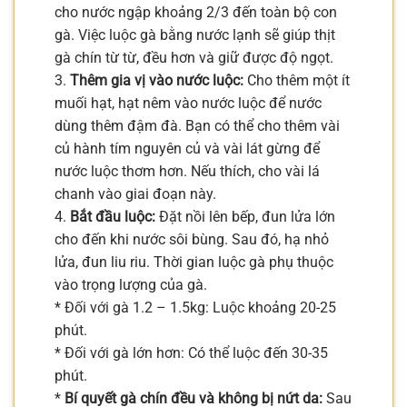
cho nước ngập khoảng 2/3 đến toàn bộ con
gà. Việc luộc gà bằng nước lạnh sẽ giúp thịt
gà chín từ từ, đều hơn và giữ được độ ngọt.
3.
Thêm gia vị vào nước luộc:
Cho thêm một ít
muối hạt, hạt nêm vào nước luộc để nước
dùng thêm đậm đà. Bạn có thể cho thêm vài
củ hành tím nguyên củ và vài lát gừng để
nước luộc thơm hơn. Nếu thích, cho vài lá
chanh vào giai đoạn này.
4.
Bắt đầu luộc:
Đặt nồi lên bếp, đun lửa lớn
cho đến khi nước sôi bùng. Sau đó, hạ nhỏ
lửa, đun liu riu. Thời gian luộc gà phụ thuộc
vào trọng lượng của gà.
* Đối với gà 1.2 – 1.5kg: Luộc khoảng 20-25
phút.
* Đối với gà lớn hơn: Có thể luộc đến 30-35
phút.
*
Bí quyết gà chín đều và không bị nứt da:
Sau