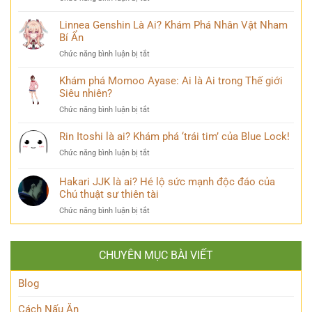
Hé
Trí
vị
Ayanokouji
Lộ
&
Kiyotaka
Linnea Genshin Là Ai? Khám Phá Nhân Vật Nham
Tất
Số
là
Bí Ẩn
Tần
Phận
ai?
Tật
Bi
ở
Chức năng bình luận bị tắt
Hé
Về
Thương
Linnea
lộ
Kẻ
Genshin
Khám phá Momoo Ayase: Ai là Ai trong Thế giới
thiên
Phản
Là
Siêu nhiên?
tài
Diện
Ai?
ẩn
Huyền
ở
Chức năng bình luận bị tắt
Khám
mình
Thoại
Khám
Phá
của
phá
Rin Itoshi là ai? Khám phá ‘trái tim’ của Blue Lock!
Nhân
Lớp
Momoo
Vật
Học
ở
Chức năng bình luận bị tắt
Ayase:
Nham
Biết
Rin
Ai
Bí
Tuốt
Itoshi
Hakari JJK là ai? Hé lộ sức mạnh độc đáo của
là
Ẩn
là
Ai
Chú thuật sư thiên tài
ai?
trong
ở
Chức năng bình luận bị tắt
Khám
Thế
Hakari
phá
giới
JJK
‘trái
Siêu
là
tim’
nhiên?
CHUYÊN MỤC BÀI VIẾT
ai?
của
Hé
Blue
lộ
Blog
Lock!
sức
mạnh
Cách Nấu Ăn