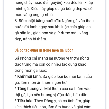
nóng chảy hoặc để nguyên) xoa đều lên khắp
mình gà. Điều này giúp da gà bóng đẹp và có
màu vàng óng tự nhiên.
3.
Sốc nhiệt bằng nước đá:
Ngâm gà vào thau
nước đá lạnh ngay sau khi luộc chín giúp da
gà săn lại, giòn hơn và giữ được màu vàng
đẹp, tránh bị thâm.
Sả có tác dụng gì trong món gà luộc?
Sả không chỉ mang lại hương vị thơm nồng
đặc trưng mà còn có nhiều tác dụng khác
trong món gà luộc:
*
Khử mùi tanh:
Sả giúp loại bỏ mùi tanh của
gà, làm món ăn thơm ngon hơn.
*
Tăng hương vị:
Mùi thơm của sả thấm vào
thịt gà, tạo nên hương vị độc đáo, hấp dẫn.
*
Tiêu hóa:
Theo Đông y, sả có tính ấm, giúp
kích thích tiêu hóa, làm ấm bụng và giải cảm.