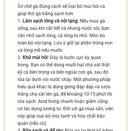
Sơ chế gà đúng cách sẽ loại bỏ mùi hôi và
giúp thịt gà trắng sạch hơn.
1.
Làm sạch lông và nội tạng:
Nếu mua gà
sống, sau khi cắt tiết và nhúng nước sôi, bạn
cần nhổ sạch lông, cả lông tơ nhỏ. Móc bỏ
toàn bộ nội tạng. Lưu ý giữ lại phần trứng non
và lòng mề nếu muốn.
2.
Khử mùi hôi:
Đây là bước cực kỳ quan
trọng. Bạn có thể dùng muối hạt chà xát thật
kỹ cả bên trong và bên ngoài con gà, sau đó
rửa lại dưới vòi nước chảy. Một phương pháp
hiệu quả khác là dùng gừng đập dập và rượu
trắng chà xát lên gà, để khoảng 10-15 phút rồi
rửa sạch. Acid trong chanh hoặc giấm cũng
có tác dụng tương tự. Đối với gà mua sẵn, việc
này giúp loại bỏ mùi tanh và hóa chất bảo
quản (nếu có).
3.
Rửa sạch và để ráo:
Rửa gà lại thật kỹ bằng