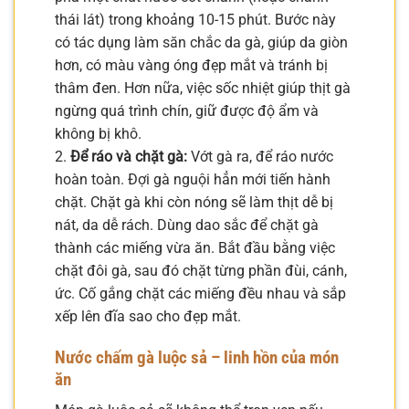
thái lát) trong khoảng 10-15 phút. Bước này
có tác dụng làm săn chắc da gà, giúp da giòn
hơn, có màu vàng óng đẹp mắt và tránh bị
thâm đen. Hơn nữa, việc sốc nhiệt giúp thịt gà
ngừng quá trình chín, giữ được độ ẩm và
không bị khô.
2.
Để ráo và chặt gà:
Vớt gà ra, để ráo nước
hoàn toàn. Đợi gà nguội hẳn mới tiến hành
chặt. Chặt gà khi còn nóng sẽ làm thịt dễ bị
nát, da dễ rách. Dùng dao sắc để chặt gà
thành các miếng vừa ăn. Bắt đầu bằng việc
chặt đôi gà, sau đó chặt từng phần đùi, cánh,
ức. Cố gắng chặt các miếng đều nhau và sắp
xếp lên đĩa sao cho đẹp mắt.
Nước chấm gà luộc sả – linh hồn của món
ăn