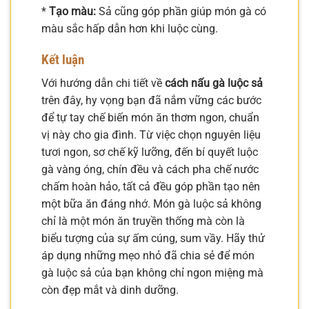
*
Tạo màu:
Sả cũng góp phần giúp món gà có
màu sắc hấp dẫn hơn khi luộc cùng.
Kết luận
Với hướng dẫn chi tiết về
cách nấu gà luộc sả
trên đây, hy vọng bạn đã nắm vững các bước
để tự tay chế biến món ăn thơm ngon, chuẩn
vị này cho gia đình. Từ việc chọn nguyên liệu
tươi ngon, sơ chế kỹ lưỡng, đến bí quyết luộc
gà vàng óng, chín đều và cách pha chế nước
chấm hoàn hảo, tất cả đều góp phần tạo nên
một bữa ăn đáng nhớ. Món gà luộc sả không
chỉ là một món ăn truyền thống mà còn là
biểu tượng của sự ấm cúng, sum vầy. Hãy thử
áp dụng những mẹo nhỏ đã chia sẻ để món
gà luộc sả của bạn không chỉ ngon miệng mà
còn đẹp mắt và dinh dưỡng.