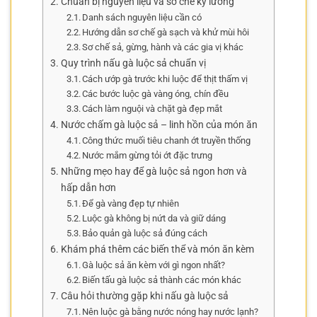
Chuẩn bị nguyên liệu và sơ chế kỹ lưỡng
Danh sách nguyên liệu cần có
Hướng dẫn sơ chế gà sạch và khử mùi hôi
Sơ chế sả, gừng, hành và các gia vị khác
Quy trình nấu gà luộc sả chuẩn vị
Cách ướp gà trước khi luộc để thịt thấm vị
Các bước luộc gà vàng óng, chín đều
Cách làm nguội và chặt gà đẹp mắt
Nước chấm gà luộc sả – linh hồn của món ăn
Công thức muối tiêu chanh ớt truyền thống
Nước mắm gừng tỏi ớt đặc trưng
Những mẹo hay để gà luộc sả ngon hơn và
hấp dẫn hơn
Để gà vàng đẹp tự nhiên
Luộc gà không bị nứt da và giữ dáng
Bảo quản gà luộc sả đúng cách
Khám phá thêm các biến thể và món ăn kèm
Gà luộc sả ăn kèm với gì ngon nhất?
Biến tấu gà luộc sả thành các món khác
Câu hỏi thường gặp khi nấu gà luộc sả
Nên luộc gà bằng nước nóng hay nước lạnh?