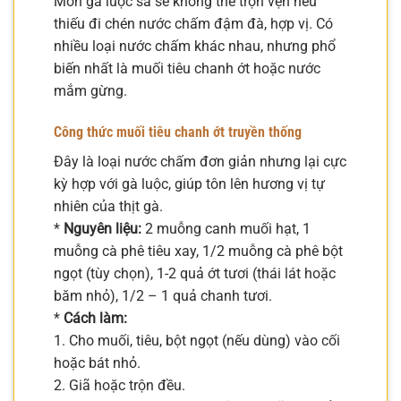
Món gà luộc sả sẽ không thể trọn vẹn nếu
thiếu đi chén nước chấm đậm đà, hợp vị. Có
nhiều loại nước chấm khác nhau, nhưng phổ
biến nhất là muối tiêu chanh ớt hoặc nước
mắm gừng.
Công thức muối tiêu chanh ớt truyền thống
Đây là loại nước chấm đơn giản nhưng lại cực
kỳ hợp với gà luộc, giúp tôn lên hương vị tự
nhiên của thịt gà.
*
Nguyên liệu:
2 muỗng canh muối hạt, 1
muỗng cà phê tiêu xay, 1/2 muỗng cà phê bột
ngọt (tùy chọn), 1-2 quả ớt tươi (thái lát hoặc
băm nhỏ), 1/2 – 1 quả chanh tươi.
*
Cách làm:
1. Cho muối, tiêu, bột ngọt (nếu dùng) vào cối
hoặc bát nhỏ.
2. Giã hoặc trộn đều.