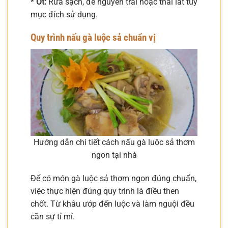
*
Ớt:
Rửa sạch, để nguyên trái hoặc thái lát tùy
mục đích sử dụng.
Quy trình nấu gà luộc sả chuẩn vị
Hướng dẫn chi tiết cách nấu gà luộc sả thơm
ngon tại nhà
Để có món gà luộc sả thơm ngon đúng chuẩn,
việc thực hiện đúng quy trình là điều then
chốt. Từ khâu ướp đến luộc và làm nguội đều
cần sự tỉ mỉ.