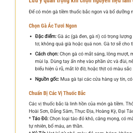
Lưu ý quan trọng khi chọn nguyên liệu làm 
Để có món gà tiềm thuốc bắc ngon và bổ dưỡng nhấ
Chọn Gà Ác Tươi Ngon
Đặc điểm:
Gà ác (gà đen, gà ri) có trọng lượn
tơ, không quá già hoặc quá non. Gà tơ sẽ cho t
Cách chọn:
Chọn gà có mắt sáng, lông mượt, m
mùi lạ. Dùng tay ấn nhẹ vào phần ức và đùi, nế
biểu hiện ủ rũ, mắt lờ đờ, hoặc thịt có màu sắc
Nguồn gốc:
Mua gà tại các cửa hàng uy tín, c
Chuẩn Bị Các Vị Thuốc Bắc
Các vị thuốc bắc là linh hồn của món gà tiềm. Th
Hoài Sơn, Đẳng Sâm, Thục Địa, Hoàng Kỳ, Đại Tá
*
Táo Đỏ:
Chọn loại táo đỏ khô, căng mọng, có mà
tự nhiên, bổ máu, an thần.