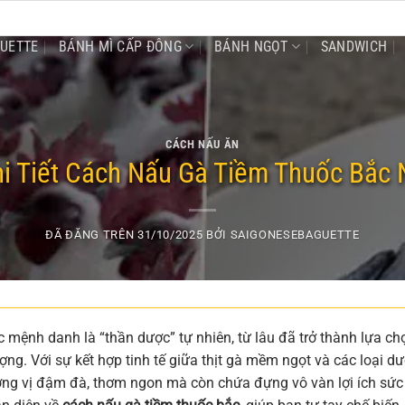
GUETTE
BÁNH MÌ CẤP ĐÔNG
BÁNH NGỌT
SANDWICH
CÁCH NẤU ĂN
i Tiết Cách Nấu Gà Tiềm Thuốc Bắc 
ĐÃ ĐĂNG TRÊN
31/10/2025
BỞI
SAIGONESEBAGUETTE
 mệnh danh là “thần dược” tự nhiên, từ lâu đã trở thành lựa ch
ng. Với sự kết hợp tinh tế giữa thịt gà mềm ngọt và các loại d
ơng vị đậm đà, thơm ngon mà còn chứa đựng vô vàn lợi ích sức