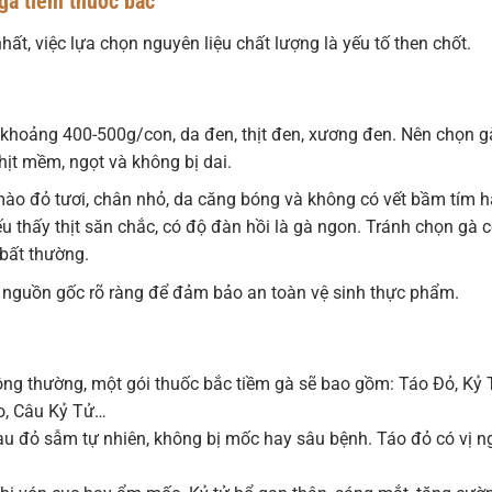
gà tiềm thuốc bắc
t, việc lựa chọn nguyên liệu chất lượng là yếu tố then chốt.
g khoảng 400-500g/con, da đen, thịt đen, xương đen. Nên chọn g
hịt mềm, ngọt và không bị dai.
ào đỏ tươi, chân nhỏ, da căng bóng và không có vết bầm tím h
u thấy thịt săn chắc, có độ đàn hồi là gà ngon. Tránh chọn gà 
 bất thường.
ó nguồn gốc rõ ràng để đảm bảo an toàn vệ sinh thực phẩm.
ông thường, một gói thuốc bắc tiềm gà sẽ bao gồm: Táo Đỏ, Kỷ 
o, Câu Kỷ Tử…
u đỏ sẫm tự nhiên, không bị mốc hay sâu bệnh. Táo đỏ có vị n