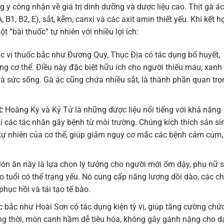
g y công nhận về giá trị dinh dưỡng và dược liệu cao. Thịt gà ác
, B1, B2, E), sắt, kẽm, canxi và các axit amin thiết yếu. Khi kết h
t “bài thuốc” tự nhiên với nhiều lợi ích:
c vị thuốc bắc như Đương Quy, Thục Địa có tác dụng bổ huyết,
ng cơ thể. Điều này đặc biệt hữu ích cho người thiếu máu, xanh
 và sức sống. Gà ác cũng chứa nhiều sắt, là thành phần quan trọ
:
Hoàng Kỳ và Kỷ Tử là những dược liệu nổi tiếng với khả năng
i các tác nhân gây bệnh từ môi trường. Chúng kích thích sản si
 tự nhiên của cơ thể, giúp giảm nguy cơ mắc các bệnh cảm cúm,
n ăn này là lựa chọn lý tưởng cho người mới ốm dậy, phụ nữ 
 tuổi có thể trạng yếu. Nó cung cấp năng lượng dồi dào, các ch
hục hồi và tái tạo tế bào.
c bắc như Hoài Sơn có tác dụng kiện tỳ vị, giúp tăng cường chứ
ồng thời, món canh hầm dễ tiêu hóa, không gây gánh nặng cho d