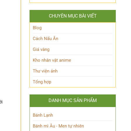
Tuốt
Rin
là
Ẩn
Itoshi
Ai
là
trong
CHUYÊN MỤC BÀI VIẾT
ai?
Thế
Khám
giới
phá
Blog
Siêu
‘trái
nhiên?
tim’
Cách Nấu Ăn
của
Blue
Giá vàng
Lock!
Kho nhân vật anime
Thư viện ảnh
Tổng hợp
DANH MỤC SẢN PHẨM
ới
Bánh Lạnh
Bánh mì Âu - Men tự nhiên