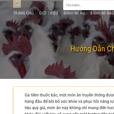
Tìm
Chuyển
kiếm:
đến
TRANG CHỦ
GIỚI THIỆU
BÁNH MÌ ÂU
BÁNH MÌ BA
nội
dung
Hướng Dẫn Ch
Gà tiềm thuốc bắc, một món ăn truyền thống được
hàng đầu để bồi bổ sức khỏe và phục hồi năng lượ
liệu quý giá, món ăn này không chỉ mang đến hư