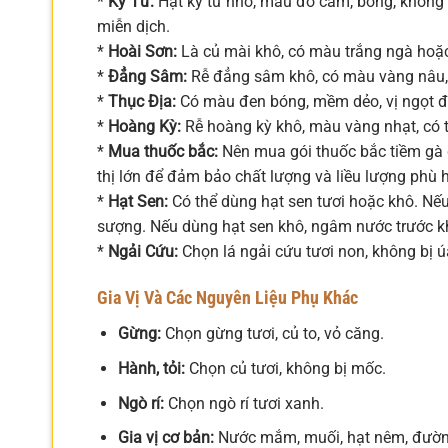
*
Kỷ Tử:
Hạt kỷ tử nhỏ, màu đỏ cam, bóng, không 
miễn dịch.
*
Hoài Sơn:
Là củ mài khô, có màu trắng ngà hoặc h
*
Đẳng Sâm:
Rễ đẳng sâm khô, có màu vàng nâu, 
*
Thục Địa:
Có màu đen bóng, mềm dẻo, vị ngọt đ
*
Hoàng Kỳ:
Rễ hoàng kỳ khô, màu vàng nhạt, có t
*
Mua thuốc bắc:
Nên mua gói thuốc bắc tiềm gà đ
thị lớn để đảm bảo chất lượng và liều lượng phù 
*
Hạt Sen:
Có thể dùng hạt sen tươi hoặc khô. Nếu
sượng. Nếu dùng hạt sen khô, ngâm nước trước khi
*
Ngải Cứu:
Chọn lá ngải cứu tươi non, không bị ú
Gia Vị Và Các Nguyên Liệu Phụ Khác
Gừng:
Chọn gừng tươi, củ to, vỏ căng.
Hành, tỏi:
Chọn củ tươi, không bị mốc.
Ngò rí:
Chọn ngò rí tươi xanh.
Gia vị cơ bản:
Nước mắm, muối, hạt nêm, đường,