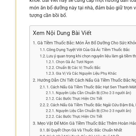
khỏe. Bài viết này sẽ cung cấp một hướng dẫn to
món ăn bổ dưỡng này tại nhà, đảm bảo giữ trọn vẹ
tượng cần bồi bổ.
Xem Nội Dung Bài Viết
Gà Tiềm Thuốc Bắc: Món Ăn Bổ Dưỡng Cho Sức Khỏe
Công Dụng Tuyệt Vời Của Gà Ác Tiềm Thuốc Bắc
Lưu ý quan trọng khi chọn nguyên liệu làm gà tiềm t
Chọn Gà Ác Tươi Ngon
Chuẩn Bị Các Vị Thuốc Bắc
Gia Vị Và Các Nguyên Liệu Phụ Khác
Hướng Dẫn Chi Tiết Cách Nấu Gà Tiềm Thuốc Bắc N
1. Cách Nấu Gà Tiềm Thuốc Bắc Hạt Sen Thanh Mát
Nguyên Liệu Cần Chuẩn Bị (Cho 2-3 người ăn)
Các Bước Thực Hiện Chi Tiết
2. Cách Nấu Gà Tiềm Thuốc Bắc Ngải Cứu Đậm Đà, 
Nguyên Liệu Cần Chuẩn Bị (Cho 2-3 người ăn)
Các Bước Thực Hiện Chi Tiết
Mẹo Vặt Để Món Gà Tiềm Thuốc Bắc Thêm Hoàn Hả
Bí Quyết Chọn Gà Và Thuốc Bắc Chuẩn Nhất