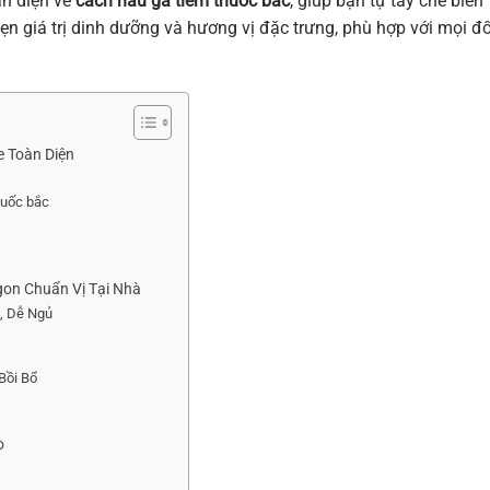
àn diện về
cách nấu gà tiềm thuốc bắc
, giúp bạn tự tay chế biến
n giá trị dinh dưỡng và hương vị đặc trưng, phù hợp với mọi đố
 Toàn Diện
huốc bắc
gon Chuẩn Vị Tại Nhà
, Dễ Ngủ
Bồi Bổ
o