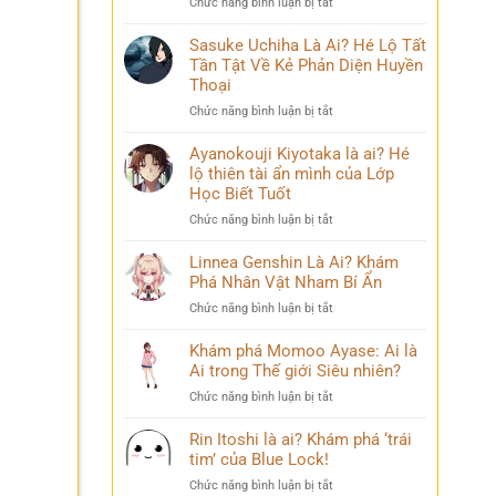
ở
Chức năng bình luận bị tắt
lộ
Bi
Nanami
‘siêu
kịch
Kento
Sasuke Uchiha Là Ai? Hé Lộ Tất
năng
Là
Tần Tật Về Kẻ Phản Diện Huyền
lực’
Ai:
và
Thoại
Khám
câu
ở
Chức năng bình luận bị tắt
Phá
chuyện
Sasuke
Pháp
đời
Uchiha
Ayanokouji Kiyotaka là ai? Hé
Sư
thú
Là
lộ thiên tài ẩn mình của Lớp
Lý
vị
Ai?
Trí
Học Biết Tuốt
Hé
&
ở
Chức năng bình luận bị tắt
Lộ
Số
Ayanokouji
Tất
Phận
Kiyotaka
Linnea Genshin Là Ai? Khám
Tần
Bi
là
Phá Nhân Vật Nham Bí Ẩn
Tật
Thương
ai?
Về
ở
Chức năng bình luận bị tắt
Hé
Kẻ
Linnea
lộ
Phản
Genshin
Khám phá Momoo Ayase: Ai là
thiên
Diện
Là
Ai trong Thế giới Siêu nhiên?
tài
Huyền
Ai?
ẩn
Thoại
ở
Chức năng bình luận bị tắt
Khám
mình
Khám
Phá
của
phá
Rin Itoshi là ai? Khám phá ‘trái
Nhân
Lớp
Momoo
tim’ của Blue Lock!
Vật
Học
Ayase:
Nham
Biết
ở
Chức năng bình luận bị tắt
Ai
Bí