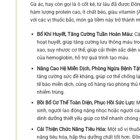
Gà ác, hay còn gọi là ô cốt kê, từ lâu đã được Đôn
hàm lượng protein cao, ít chất béo, giàu vitamin (A
với các vị thuốc bắc, món gà tiềm này trở thành mộ
Bổ Khí Huyết, Tăng Cường Tuần Hoàn Máu:
Cá
hoạt huyết, giúp tăng cường lưu thông máu tro
xao, suy nhược cơ thể, giúp cải thiện sắc diện
của hemoglobin, hỗ trợ quá trình tạo máu.
Nâng Cao Hệ Miễn Dịch, Phòng Ngừa Bệnh Tật
tăng cường sức đề kháng, giúp cơ thể chống lạ
tế bào miễn dịch, củng cố hàng rào phòng thủ
nhiễm trùng.
Bồi Bổ Cơ Thể Toàn Diện, Phục Hồi Sức Lực:
Mó
sinh, người lao động nặng nhọc hoặc người cao
dinh dưỡng thiết yếu giúp cơ thể nhanh chóng p
Cải Thiện Chức Năng Tiêu Hóa:
Một số vị thuố
năng tiêu hóa, hấp thu dưỡng chất tốt hơn. Đ