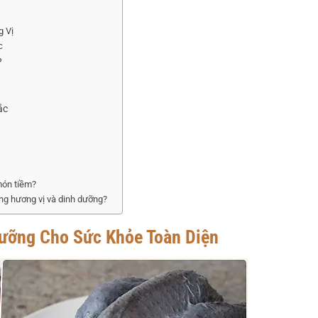
g Vị
c
?
ắc
món tiềm?
ăng hương vị và dinh dưỡng?
ưỡng Cho Sức Khỏe Toàn Diện