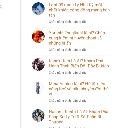
Loạt 99+ ảnh Lý Nhã Kỳ mới
i
nhất khiến cộng đồng mạng bàn
tán
ở
Chức năng bình luận bị tắt
Loạt
99+
Yoriichi Tsugikuni là ai? Chân
ảnh
dung kiếm sĩ huyền thoại và
Lý
những bí ẩn
Nhã
ở
Chức năng bình luận bị tắt
Kỳ
Yoriichi
mới
Tsugikuni
Kaneki Ken Là Ai? Khám Phá
nhất
là
Hành Trình Biến Đổi Đầy Bi kịch
khiến
ai?
cộng
ở
Chức năng bình luận bị tắt
Chân
đồng
Kaneki
dung
mạng
Ken
Mina Ashido là ai? Hé lộ ‘siêu
kiếm
bàn
Là
năng lực’ và câu chuyện đời thú
sĩ
tán
Ai?
vị
huyền
Khám
thoại
ở
Chức năng bình luận bị tắt
Phá
và
Mina
Hành
những
Ashido
Nanami Kento Là Ai: Khám Phá
Trình
bí
là
Pháp Sư Lý Trí & Số Phận Bi
Biến
ẩn
ai?
Đổi
Thương
Hé
Đầy