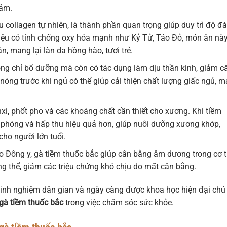
cảm.
 collagen tự nhiên, là thành phần quan trọng giúp duy trì độ đ
 liệu có tính chống oxy hóa mạnh như Kỷ Tử, Táo Đỏ, món ăn nà
, mang lại làn da hồng hào, tươi trẻ.
ng chỉ bổ dưỡng mà còn có tác dụng làm dịu thần kinh, giảm c
nóng trước khi ngủ có thể giúp cải thiện chất lượng giấc ngủ, 
xi, phốt pho và các khoáng chất cần thiết cho xương. Khi tiềm
 phóng và hấp thu hiệu quả hơn, giúp nuôi dưỡng xương khớp,
ho người lớn tuổi.
 Đông y, gà tiềm thuốc bắc giúp cân bằng âm dương trong cơ t
ổng thể, giảm các triệu chứng khó chịu do mất cân bằng.
nh nghiệm dân gian và ngày càng được khoa học hiện đại chú
gà tiềm thuốc bắc
trong việc chăm sóc sức khỏe.