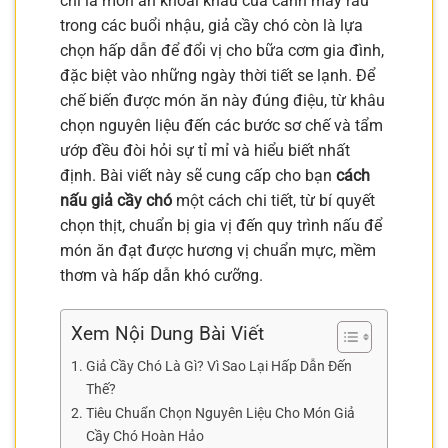
chỉ là món ăn khoái khẩu của cánh mày râu
trong các buổi nhậu, giả cầy chó còn là lựa
chọn hấp dẫn để đổi vị cho bữa cơm gia đình,
đặc biệt vào những ngày thời tiết se lạnh. Để
chế biến được món ăn này đúng điệu, từ khâu
chọn nguyên liệu đến các bước sơ chế và tẩm
ướp đều đòi hỏi sự tỉ mỉ và hiểu biết nhất
định. Bài viết này sẽ cung cấp cho bạn
cách
nấu giả cầy chó
một cách chi tiết, từ bí quyết
chọn thịt, chuẩn bị gia vị đến quy trình nấu để
món ăn đạt được hương vị chuẩn mực, mềm
thơm và hấp dẫn khó cưỡng.
Xem Nội Dung Bài Viết
Giả Cầy Chó Là Gì? Vì Sao Lại Hấp Dẫn Đến
Thế?
Tiêu Chuẩn Chọn Nguyên Liệu Cho Món Giả
Cầy Chó Hoàn Hảo