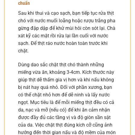
chuẩn
Sau khi thui và cạo sạch, bạn tiếp tục rửa thịt
chó với nước muối loãng hoặc rượu trắng pha
gừng đập dập để khử mùi hôi còn sót lại. Chà
xát kỹ các mặt rồi rửa lại lần cuối với nước
sạch. Để thịt ráo nước hoàn toàn trước khi
chặt.
Dùng dao sắc chặt thịt chó thành những
miếng vừa ăn, khoảng 3-4cm. Kích thước này
giúp thịt dễ thấm gia vị hơn và khi nấu không
bị nát hay quá nhỏ. Đối với phần xương, bạn
có thể chặt nhỏ hơn để dễ ninh và lấy nước
ngọt. Mục tiêu là để mỗi miếng thịt đều có cả
da, nạc và mỡ (nếu có) để khi ăn cảm nhận
được đầy đủ các tầng vị và độ giòn sần sật
của da. Việc chặt thịt đúng kích cỡ cũng ảnh
hưởng đến thời gian nấu và độ mềm của món