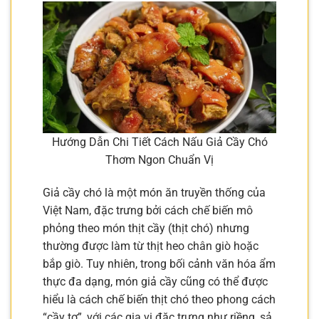
Hướng Dẫn Chi Tiết Cách Nấu Giả Cầy Chó
Thơm Ngon Chuẩn Vị
Giả cầy chó là một món ăn truyền thống của
Việt Nam, đặc trưng bởi cách chế biến mô
phỏng theo món thịt cầy (thịt chó) nhưng
thường được làm từ thịt heo chân giò hoặc
bắp giò. Tuy nhiên, trong bối cảnh văn hóa ẩm
thực đa dạng, món giả cầy cũng có thể được
hiểu là cách chế biến thịt chó theo phong cách
“cầy tơ”, với các gia vị đặc trưng như riềng, sả,