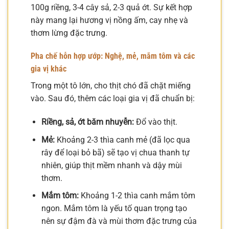
100g riềng, 3-4 cây sả, 2-3 quả ớt. Sự kết hợp
này mang lại hương vị nồng ấm, cay nhẹ và
thơm lừng đặc trưng.
Pha chế hỗn hợp ướp: Nghệ, mẻ, mắm tôm và các
gia vị khác
Trong một tô lớn, cho thịt chó đã chặt miếng
vào. Sau đó, thêm các loại gia vị đã chuẩn bị:
Riềng, sả, ớt băm nhuyễn:
Đổ vào thịt.
Mẻ:
Khoảng 2-3 thìa canh mẻ (đã lọc qua
rây để loại bỏ bã) sẽ tạo vị chua thanh tự
nhiên, giúp thịt mềm nhanh và dậy mùi
thơm.
Mắm tôm:
Khoảng 1-2 thìa canh mắm tôm
ngon. Mắm tôm là yếu tố quan trọng tạo
nên sự đậm đà và mùi thơm đặc trưng của