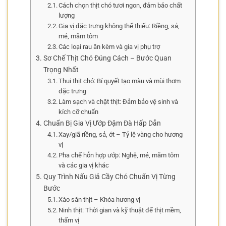
Cách chọn thịt chó tươi ngon, đảm bảo chất
lượng
Gia vị đặc trưng không thể thiếu: Riềng, sả,
mẻ, mắm tôm
Các loại rau ăn kèm và gia vị phụ trợ
Sơ Chế Thịt Chó Đúng Cách – Bước Quan
Trọng Nhất
Thui thịt chó: Bí quyết tạo màu và mùi thơm
đặc trưng
Làm sạch và chặt thịt: Đảm bảo vệ sinh và
kích cỡ chuẩn
Chuẩn Bị Gia Vị Ướp Đậm Đà Hấp Dẫn
Xay/giã riềng, sả, ớt – Tỷ lệ vàng cho hương
vị
Pha chế hỗn hợp ướp: Nghệ, mẻ, mắm tôm
và các gia vị khác
Quy Trình Nấu Giả Cầy Chó Chuẩn Vị Từng
Bước
Xào săn thịt – Khóa hương vị
Ninh thịt: Thời gian và kỹ thuật để thịt mềm,
thấm vị