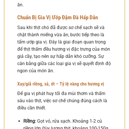
ăn.
Chuẩn Bị Gia Vị Ướp Đậm Đà Hấp Dẫn
Sau khi thịt chó đã được sơ chế sạch sẽ và
chặt thành miếng vừa ăn, bước tiếp theo là
tẩm ướp gia vị. Đây là giai đoạn quan trọng
để thịt thấm đều hương vị đặc trưng của món
giả cầy, tạo nên sự hấp dẫn khó cưỡng. Sự
cân bằng giữa các loại gia vị sẽ quyết định độ
ngon của món ăn.
Xay/giã riềng, sả, ớt – Tỷ lệ vàng cho hương vị
Để gia vị phát huy tối đa mùi thơm và thấm
sâu vào thịt, việc sơ chế chúng đúng cách là
điều cần thiết.
Riềng:
Gọt vỏ, rửa sạch. Khoảng 1-2 củ
riềng lớn (tùy lượng thịt, khoảng 100-150g