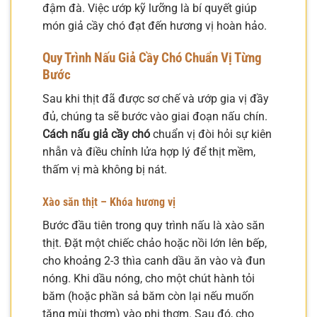
đậm đà. Việc ướp kỹ lưỡng là bí quyết giúp
món giả cầy chó đạt đến hương vị hoàn hảo.
Quy Trình Nấu Giả Cầy Chó Chuẩn Vị Từng
Bước
Sau khi thịt đã được sơ chế và ướp gia vị đầy
đủ, chúng ta sẽ bước vào giai đoạn nấu chín.
Cách nấu giả cầy chó
chuẩn vị đòi hỏi sự kiên
nhẫn và điều chỉnh lửa hợp lý để thịt mềm,
thấm vị mà không bị nát.
Xào săn thịt – Khóa hương vị
Bước đầu tiên trong quy trình nấu là xào săn
thịt. Đặt một chiếc chảo hoặc nồi lớn lên bếp,
cho khoảng 2-3 thìa canh dầu ăn vào và đun
nóng. Khi dầu nóng, cho một chút hành tỏi
băm (hoặc phần sả băm còn lại nếu muốn
tăng mùi thơm) vào phi thơm. Sau đó, cho