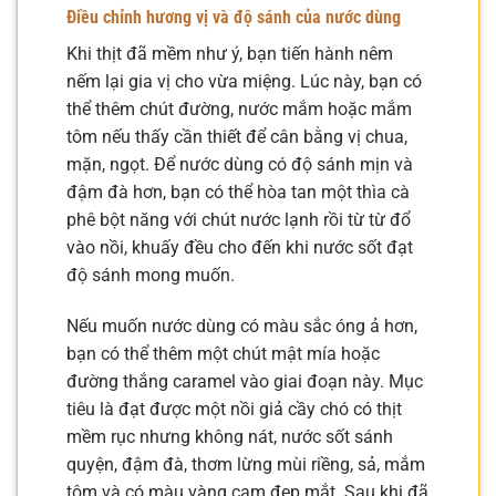
Điều chỉnh hương vị và độ sánh của nước dùng
Khi thịt đã mềm như ý, bạn tiến hành nêm
nếm lại gia vị cho vừa miệng. Lúc này, bạn có
thể thêm chút đường, nước mắm hoặc mắm
tôm nếu thấy cần thiết để cân bằng vị chua,
mặn, ngọt. Để nước dùng có độ sánh mịn và
đậm đà hơn, bạn có thể hòa tan một thìa cà
phê bột năng với chút nước lạnh rồi từ từ đổ
vào nồi, khuấy đều cho đến khi nước sốt đạt
độ sánh mong muốn.
Nếu muốn nước dùng có màu sắc óng ả hơn,
bạn có thể thêm một chút mật mía hoặc
đường thắng caramel vào giai đoạn này. Mục
tiêu là đạt được một nồi giả cầy chó có thịt
mềm rục nhưng không nát, nước sốt sánh
quyện, đậm đà, thơm lừng mùi riềng, sả, mắm
tôm và có màu vàng cam đẹp mắt. Sau khi đã