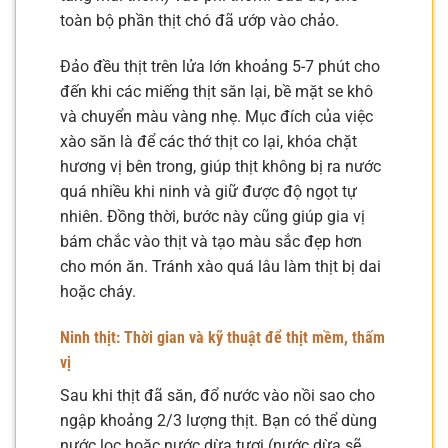
toàn bộ phần thịt chó đã ướp vào chảo.
Đảo đều thịt trên lửa lớn khoảng 5-7 phút cho
đến khi các miếng thịt săn lại, bề mặt se khô
và chuyển màu vàng nhẹ. Mục đích của việc
xào săn là để các thớ thịt co lại, khóa chặt
hương vị bên trong, giúp thịt không bị ra nước
quá nhiều khi ninh và giữ được độ ngọt tự
nhiên. Đồng thời, bước này cũng giúp gia vị
bám chắc vào thịt và tạo màu sắc đẹp hơn
cho món ăn. Tránh xào quá lâu làm thịt bị dai
hoặc cháy.
Ninh thịt: Thời gian và kỹ thuật để thịt mềm, thấm
vị
Sau khi thịt đã săn, đổ nước vào nồi sao cho
ngập khoảng 2/3 lượng thịt. Bạn có thể dùng
nước lọc hoặc nước dừa tươi (nước dừa sẽ