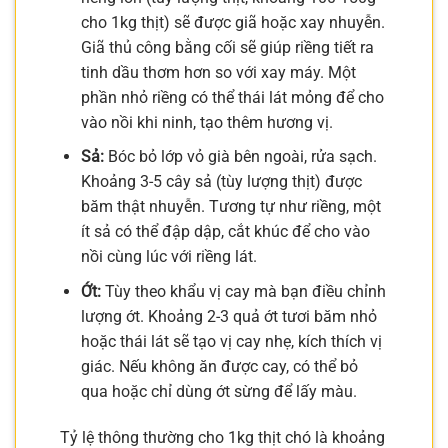
cho 1kg thịt) sẽ được giã hoặc xay nhuyễn.
Giã thủ công bằng cối sẽ giúp riềng tiết ra
tinh dầu thơm hơn so với xay máy. Một
phần nhỏ riềng có thể thái lát mỏng để cho
vào nồi khi ninh, tạo thêm hương vị.
Sả:
Bóc bỏ lớp vỏ già bên ngoài, rửa sạch.
Khoảng 3-5 cây sả (tùy lượng thịt) được
băm thật nhuyễn. Tương tự như riềng, một
ít sả có thể đập dập, cắt khúc để cho vào
nồi cùng lúc với riềng lát.
Ớt:
Tùy theo khẩu vị cay mà bạn điều chỉnh
lượng ớt. Khoảng 2-3 quả ớt tươi băm nhỏ
hoặc thái lát sẽ tạo vị cay nhẹ, kích thích vị
giác. Nếu không ăn được cay, có thể bỏ
qua hoặc chỉ dùng ớt sừng để lấy màu.
Tỷ lệ thông thường cho 1kg thịt chó là khoảng