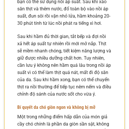
bạn có thể sử dụng nồi áp suất. Sau khi xào
săn thịt và thêm nước, đổ toàn bộ vào nồi áp
suất, đun sôi rồi vặn nhỏ lửa, hầm khoảng 20-
30 phút tính từ lúc nồi phát ra tiếng xì hơi.
Sau khi hầm đủ thời gian, tắt bếp và đợi nồi
xả hết áp suất tự nhiên rồi mới mở nắp. Thịt
sẽ mềm nhanh chóng, tiết kiệm năng lượng và
giữ được nhiều dưỡng chất hơn. Tuy nhiên,
cần lưu ý không nên hầm quá lâu trong nồi áp
suất vì có thể làm thịt quá nát, mất đi độ săn
của da. Sau khi hầm xong, bạn có thể chuyển
thịt ra nồi thường để tiếp tục nêm nếm và điều
chỉnh độ sánh của nước sốt cho vừa ý.
Bí quyết da chó giòn ngon và không bị mỡ
Một trong những điểm hấp dẫn của món giả
cầy chó chính là phần da giòn sần sật, không