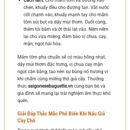
Cách làm:
Cho mắm tôm và đường vào
chén, khuấy đều cho đường tan. Vắt nước
cốt chanh vào, khuấy mạnh tay cho mắm
tôm sủi bọt và dậy mùi thơm. Cuối cùng,
thêm tỏi băm và ớt thái lát vào. Nêm nếm
lại cho vừa miệng, đảm bảo vị chua, cay,
mặn, ngọt hài hòa.
Mắm tôm pha chuẩn sẽ có màu hồng nhạt,
dậy mùi thơm đặc trưng, vị chua cay mặn
ngọt cân bằng, tạo nên sự bùng nổ hương vị
khi chấm cùng miếng thịt giả cầy. Thưởng
thức
saigonesebaguette.vn
cùng bạn bè và
gia đình sẽ mang lại trải nghiệm ẩm thực khó
quên.
Giải Đáp Thắc Mắc Phổ Biến Khi Nấu Giả
Cầy Chó