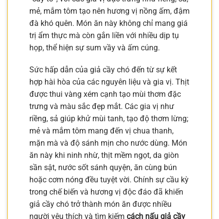
mẻ, mắm tôm tạo nên hương vị nồng ấm, đậm
đà khó quên. Món ăn này không chỉ mang giá
trị ẩm thực mà còn gắn liền với nhiều dịp tụ
họp, thể hiện sự sum vầy và ấm cúng.
Sức hấp dẫn của giả cầy chó đến từ sự kết
hợp hài hòa của các nguyên liệu và gia vị. Thịt
được thui vàng xém cạnh tạo mùi thơm đặc
trưng và màu sắc đẹp mắt. Các gia vị như
riềng, sả giúp khử mùi tanh, tạo độ thơm lừng;
mẻ và mắm tôm mang đến vị chua thanh,
mặn mà và độ sánh mịn cho nước dùng. Món
ăn này khi ninh nhừ, thịt mềm ngọt, da giòn
sần sật, nước sốt sánh quyện, ăn cùng bún
hoặc cơm nóng đều tuyệt vời. Chính sự cầu kỳ
trong chế biến và hương vị độc đáo đã khiến
giả cầy chó trở thành món ăn được nhiều
người yêu thích và tìm kiếm
cách nấu giả cầy