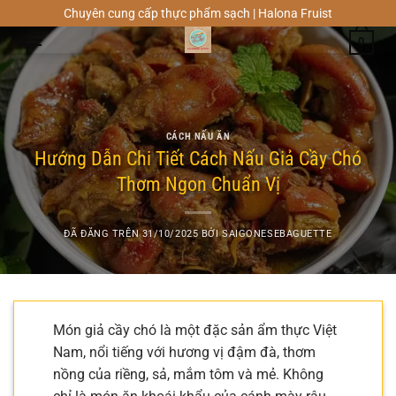
Chuyển
Chuyên cung cấp thực phẩm sạch | Halona Fruist
đến
0
nội
dung
CÁCH NẤU ĂN
Hướng Dẫn Chi Tiết Cách Nấu Giả Cầy Chó
Thơm Ngon Chuẩn Vị
ĐÃ ĐĂNG TRÊN
31/10/2025
BỞI
SAIGONESEBAGUETTE
Món giả cầy chó là một đặc sản ẩm thực Việt
Nam, nổi tiếng với hương vị đậm đà, thơm
nồng của riềng, sả, mắm tôm và mẻ. Không