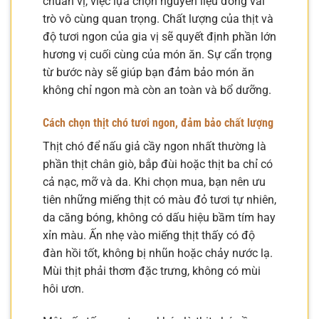
chuẩn vị, việc lựa chọn nguyên liệu đóng vai
trò vô cùng quan trọng. Chất lượng của thịt và
độ tươi ngon của gia vị sẽ quyết định phần lớn
hương vị cuối cùng của món ăn. Sự cẩn trọng
từ bước này sẽ giúp bạn đảm bảo món ăn
không chỉ ngon mà còn an toàn và bổ dưỡng.
Cách chọn thịt chó tươi ngon, đảm bảo chất lượng
Thịt chó để nấu giả cầy ngon nhất thường là
phần thịt chân giò, bắp đùi hoặc thịt ba chỉ có
cả nạc, mỡ và da. Khi chọn mua, bạn nên ưu
tiên những miếng thịt có màu đỏ tươi tự nhiên,
da căng bóng, không có dấu hiệu bầm tím hay
xỉn màu. Ấn nhẹ vào miếng thịt thấy có độ
đàn hồi tốt, không bị nhũn hoặc chảy nước lạ.
Mùi thịt phải thơm đặc trưng, không có mùi
hôi ươn.