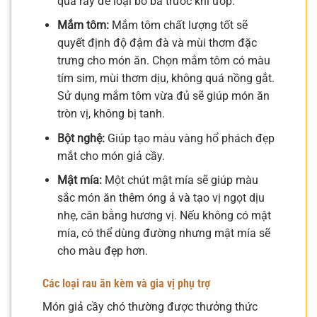
qua rây để loại bỏ bã trước khi ướp.
Mắm tôm:
Mắm tôm chất lượng tốt sẽ
quyết định độ đậm đà và mùi thơm đặc
trưng cho món ăn. Chọn mắm tôm có màu
tím sim, mùi thơm dịu, không quá nồng gắt.
Sử dụng mắm tôm vừa đủ sẽ giúp món ăn
tròn vị, không bị tanh.
Bột nghệ:
Giúp tạo màu vàng hổ phách đẹp
mắt cho món giả cầy.
Mật mía:
Một chút mật mía sẽ giúp màu
sắc món ăn thêm óng ả và tạo vị ngọt dịu
nhẹ, cân bằng hương vị. Nếu không có mật
mía, có thể dùng đường nhưng mật mía sẽ
cho màu đẹp hơn.
Các loại rau ăn kèm và gia vị phụ trợ
Món giả cầy chó thường được thưởng thức