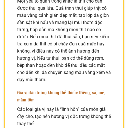
Một yếu tố quan trọng khác là thịt chó cần
được thui qua lửa. Quá trình thui giúp thịt có
màu vàng cánh gián đẹp mắt, tạo lớp da giòn
sần sật khi nấu và mang lại mùi thơm đặc
trưng, hấp dẫn mà không món thịt nào có
được. Nếu mua thịt đã thui sẵn, bạn nên kiểm
tra xem da thịt có bị cháy đen quá mức hay
không, vì điều này có thể ảnh hưởng đến
hương vị. Nếu tự thui, bạn có thể dùng rơm,
bếp than hoặc đèn khò để thui đều các mặt
cho đến khi da chuyển sang màu vàng xém và
dậy mùi thơm.
Gia vị đặc trưng không thể thiếu: Riềng, sả, mẻ,
mắm tôm
Các loại gia vị này là “linh hồn” của món giả
cầy chó, tạo nên hương vị đặc trưng không thể
thay thế.