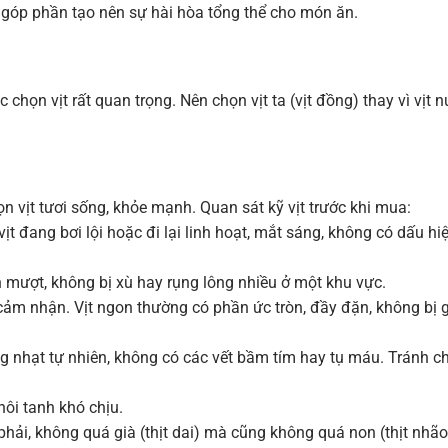
 góp phần tạo nên sự hài hòa tổng thể cho món ăn.
c chọn vịt rất quan trọng. Nên chọn vịt ta (vịt đồng) thay vì vịt n
 vịt tươi sống, khỏe mạnh. Quan sát kỹ vịt trước khi mua:
t đang bơi lội hoặc đi lại linh hoạt, mắt sáng, không có dấu hi
 mượt, không bị xù hay rụng lông nhiều ở một khu vực.
cảm nhận. Vịt ngon thường có phần ức tròn, đầy đặn, không bị 
g nhạt tự nhiên, không có các vết bầm tím hay tụ máu. Tránh c
hôi tanh khó chịu.
phải, không quá già (thịt dai) mà cũng không quá non (thịt nhão