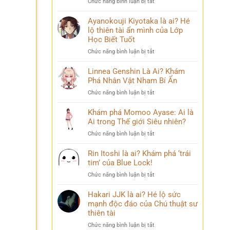
ở
Chức năng bình luận bị tắt
Phá
chuyện
Sasuke
Pháp
đời
Uchiha
Ayanokouji Kiyotaka là ai? Hé
Sư
thú
Là
lộ thiên tài ẩn mình của Lớp
Lý
vị
Ai?
Trí
Học Biết Tuốt
Hé
&
ở
Chức năng bình luận bị tắt
Lộ
Số
Ayanokouji
Tất
Phận
Kiyotaka
Linnea Genshin Là Ai? Khám
Tần
Bi
là
Phá Nhân Vật Nham Bí Ẩn
Tật
Thương
ai?
Về
ở
Chức năng bình luận bị tắt
Hé
Kẻ
Linnea
lộ
Phản
Genshin
Khám phá Momoo Ayase: Ai là
thiên
Diện
Là
Ai trong Thế giới Siêu nhiên?
tài
Huyền
Ai?
ẩn
Thoại
ở
Chức năng bình luận bị tắt
Khám
mình
Khám
Phá
của
phá
Rin Itoshi là ai? Khám phá ‘trái
Nhân
Lớp
Momoo
tim’ của Blue Lock!
Vật
Học
Ayase:
Nham
Biết
ở
Chức năng bình luận bị tắt
Ai
Bí
Tuốt
Rin
là
Ẩn
Itoshi
Hakari JJK là ai? Hé lộ sức
Ai
là
mạnh độc đáo của Chú thuật sư
trong
ai?
thiên tài
Thế
Khám
giới
ở
Chức năng bình luận bị tắt
phá
Siêu