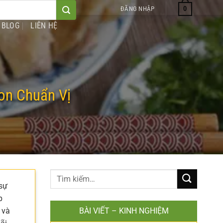
0
ĐĂNG NHẬP
BLOG
LIÊN HỆ
on Chuẩn Vị
 sự
p
 và
BÀI VIẾT – KINH NGHIỆM