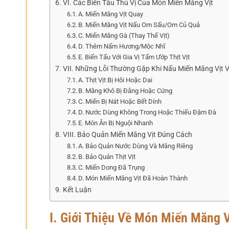
VI. Các Biến Tấu Thú Vị Của Món Miến Măng Vịt
A. Miến Măng Vịt Quay
B. Miến Măng Vịt Nấu Om Sấu/Om Củ Quả
C. Miến Măng Gà (Thay Thế Vịt)
D. Thêm Nấm Hương/Mộc Nhĩ
E. Biến Tấu Với Gia Vị Tẩm Ướp Thịt Vịt
VII. Những Lỗi Thường Gặp Khi Nấu Miến Măng Vịt 
A. Thịt Vịt Bị Hôi Hoặc Dai
B. Măng Khô Bị Đắng Hoặc Cứng
C. Miến Bị Nát Hoặc Bết Dính
D. Nước Dùng Không Trong Hoặc Thiếu Đậm Đà
E. Món Ăn Bị Nguội Nhanh
VIII. Bảo Quản Miến Măng Vịt Đúng Cách
A. Bảo Quản Nước Dùng Và Măng Riêng
B. Bảo Quản Thịt Vịt
C. Miến Dong Đã Trụng
D. Món Miến Măng Vịt Đã Hoàn Thành
Kết Luận
I. Giới Thiệu Về Món Miến Măng V