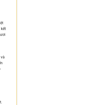
ệt
 kết
tươi
 và
ến
p
t.