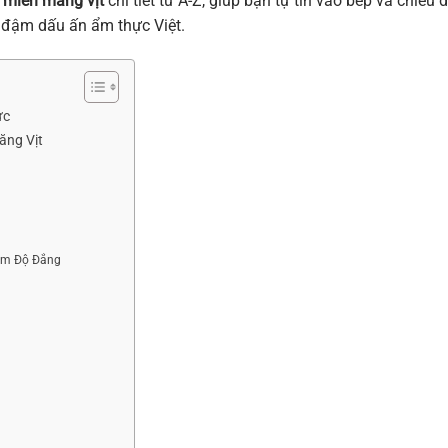
 miến măng vịt
chi tiết từ A-Z, giúp bạn tự tin vào bếp và chiêu 
 đậm dấu ấn ẩm thực Việt.
ực
ăng Vịt
iảm Độ Đắng