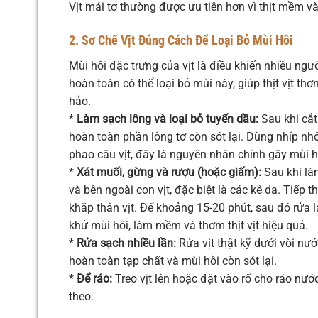
Vịt mái tơ thường được ưu tiên hơn vì thịt mềm và
2. Sơ Chế Vịt Đúng Cách Để Loại Bỏ Mùi Hôi
Mùi hôi đặc trưng của vịt là điều khiến nhiều ngườ
hoàn toàn có thể loại bỏ mùi này, giúp thịt vịt t
hảo.
*
Làm sạch lông và loại bỏ tuyến dầu:
Sau khi cắt
hoàn toàn phần lông tơ còn sót lại. Dùng nhíp nh
phao câu vịt, đây là nguyên nhân chính gây mùi 
*
Xát muối, gừng và rượu (hoặc giấm):
Sau khi là
và bên ngoài con vịt, đặc biệt là các kẽ da. Tiếp
khắp thân vịt. Để khoảng 15-20 phút, sau đó rửa 
khử mùi hôi, làm mềm và thơm thịt vịt hiệu quả.
*
Rửa sạch nhiều lần:
Rửa vịt thật kỹ dưới vòi nướ
hoàn toàn tạp chất và mùi hôi còn sót lại.
*
Để ráo:
Treo vịt lên hoặc đặt vào rổ cho ráo nướ
theo.