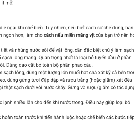
 ít mỡ.
i e ngại khi chế biến. Tuy nhiên, nếu biết cách sơ chế đúng, bạn
hơm ngon hơn, làm cho
cách nấu miến măng vịt
của bạn trở nên h
 tiết và nhúng nước sôi để vặt lông, cần đặc biệt chú ý làm sạch
ổ sạch lông măng. Quan trọng nhất là loại bỏ tuyến dầu ở phần
hôi. Dùng dao cắt bỏ toàn bộ phần phao câu.
m sạch lông, dùng một lượng lớn muối hạt chà xát kỹ cả bên tro
 theo, dùng gừng tươi đập dập và rượu trắng (hoặc giấm) xát đều 
lại thật sạch dưới vòi nước chảy. Gừng và rượu/giấm có tác dụn
c lạnh nhiều lần cho đến khi nước trong. Điều này giúp loại bỏ
c hoàn toàn trước khi tiến hành luộc hoặc chế biến các bước tiế