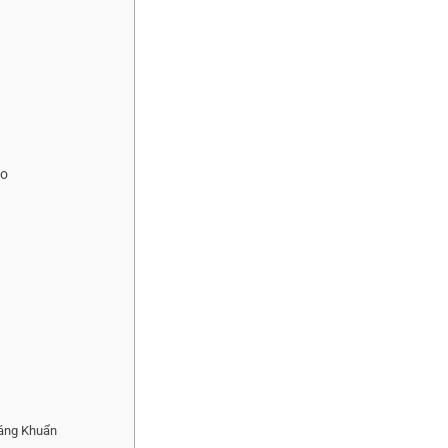
ảo
háng Khuẩn