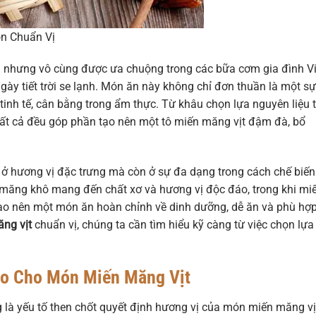
n Chuẩn Vị
 nhưng vô cùng được ưa chuộng trong các bữa cơm gia đình Vi
gày tiết trời se lạnh. Món ăn này không chỉ đơn thuần là một sự
tinh tế, cân bằng trong ẩm thực. Từ khâu chọn lựa nguyên liệu 
 tất cả đều góp phần tạo nên một tô miến măng vịt đậm đà, bổ
 ở hương vị đặc trưng mà còn ở sự đa dạng trong cách chế biến
o, măng khô mang đến chất xơ và hương vị độc đáo, trong khi mi
y tạo nên một món ăn hoàn chỉnh về dinh dưỡng, dễ ăn và phù hợ
ng vịt
chuẩn vị, chúng ta cần tìm hiểu kỹ càng từ việc chọn lựa
ảo Cho Món Miến Măng Vịt
g là yếu tố then chốt quyết định hương vị của món miến măng vị