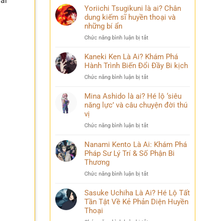
đãi
Yoriichi Tsugikuni là ai? Chân
dung kiếm sĩ huyền thoại và
những bí ẩn
ở
Chức năng bình luận bị tắt
Yoriichi
Tsugikuni
Kaneki Ken Là Ai? Khám Phá
là
Hành Trình Biến Đổi Đầy Bi kịch
ai?
ở
Chức năng bình luận bị tắt
Chân
Kaneki
dung
Ken
Mina Ashido là ai? Hé lộ ‘siêu
kiếm
Là
năng lực’ và câu chuyện đời thú
sĩ
Ai?
vị
huyền
Khám
thoại
ở
Chức năng bình luận bị tắt
Phá
và
Mina
Hành
những
Ashido
Nanami Kento Là Ai: Khám Phá
Trình
bí
là
Pháp Sư Lý Trí & Số Phận Bi
Biến
ẩn
ai?
Đổi
Thương
Hé
Đầy
ở
Chức năng bình luận bị tắt
lộ
Bi
Nanami
‘siêu
kịch
Kento
Sasuke Uchiha Là Ai? Hé Lộ Tất
năng
Là
Tần Tật Về Kẻ Phản Diện Huyền
lực’
Ai:
và
Thoại
Khám
câu