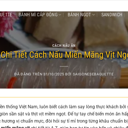
GUETTE
BÁNH MÌ CẤP ĐÔNG
BÁNH NGỌT
SANDWICH
CÁCH NẤU ĂN
Chi Tiết Cách Nấu Miến Măng Vịt Ng
ĐÃ ĐĂNG TRÊN
31/10/2025
BỞI
SAIGONESEBAGUETTE
n thống Việt Nam, luôn biết cách làm say lòng thực khách bởi
giòn sần sật và thịt vịt mềm ngọt. Để tự tay chế biến món ăn hấ
hương vị chuẩn mực, đòi hỏi sự tỉ mỉ trong từng khâu chuẩn bị