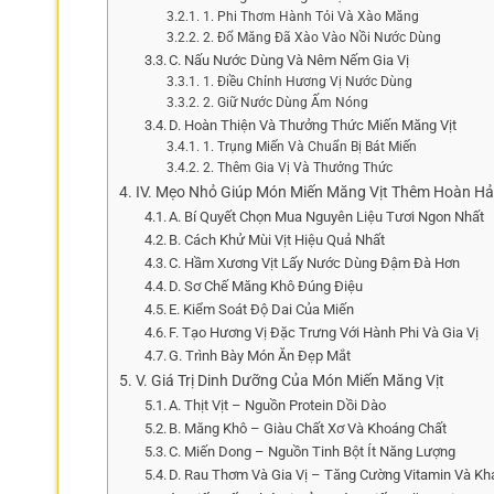
1. Phi Thơm Hành Tỏi Và Xào Măng
2. Đổ Măng Đã Xào Vào Nồi Nước Dùng
C. Nấu Nước Dùng Và Nêm Nếm Gia Vị
1. Điều Chỉnh Hương Vị Nước Dùng
2. Giữ Nước Dùng Ấm Nóng
D. Hoàn Thiện Và Thưởng Thức Miến Măng Vịt
1. Trụng Miến Và Chuẩn Bị Bát Miến
2. Thêm Gia Vị Và Thưởng Thức
IV. Mẹo Nhỏ Giúp Món Miến Măng Vịt Thêm Hoàn H
A. Bí Quyết Chọn Mua Nguyên Liệu Tươi Ngon Nhất
B. Cách Khử Mùi Vịt Hiệu Quả Nhất
C. Hầm Xương Vịt Lấy Nước Dùng Đậm Đà Hơn
D. Sơ Chế Măng Khô Đúng Điệu
E. Kiểm Soát Độ Dai Của Miến
F. Tạo Hương Vị Đặc Trưng Với Hành Phi Và Gia Vị
G. Trình Bày Món Ăn Đẹp Mắt
V. Giá Trị Dinh Dưỡng Của Món Miến Măng Vịt
A. Thịt Vịt – Nguồn Protein Dồi Dào
B. Măng Khô – Giàu Chất Xơ Và Khoáng Chất
C. Miến Dong – Nguồn Tinh Bột Ít Năng Lượng
D. Rau Thơm Và Gia Vị – Tăng Cường Vitamin Và K