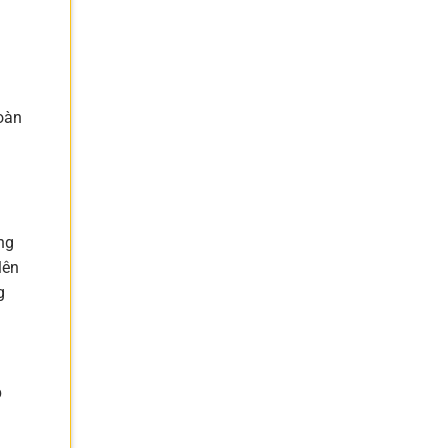
oàn
ng
lên
g
p