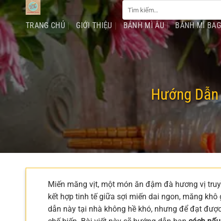
Tìm
Chuyển
kiếm:
đến
TRANG CHỦ
GIỚI THIỆU
BÁNH MÌ ÂU
BÁNH MÌ BA
nội
dung
Hướng Dẫn 
Miến măng vịt, một món ăn đậm đà hương vị truyề
kết hợp tinh tế giữa sợi miến dai ngon, măng khô 
dẫn này tại nhà không hề khó, nhưng để đạt được 