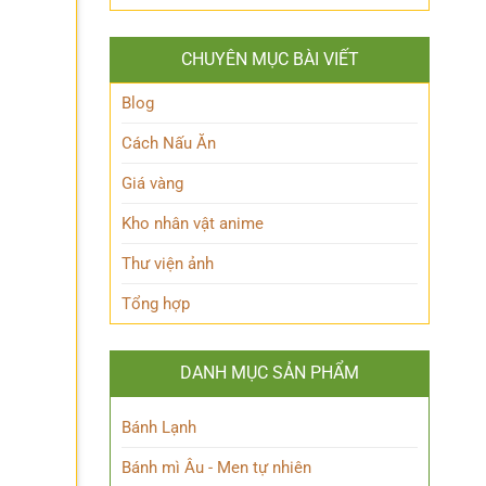
Hakari
‘trái
nhiên?
JJK
tim’
là
của
CHUYÊN MỤC BÀI VIẾT
ai?
Blue
Hé
Lock!
lộ
Blog
sức
mạnh
Cách Nấu Ăn
độc
đáo
Giá vàng
của
Chú
Kho nhân vật anime
thuật
sư
Thư viện ảnh
thiên
tài
Tổng hợp
DANH MỤC SẢN PHẨM
Bánh Lạnh
Bánh mì Âu - Men tự nhiên