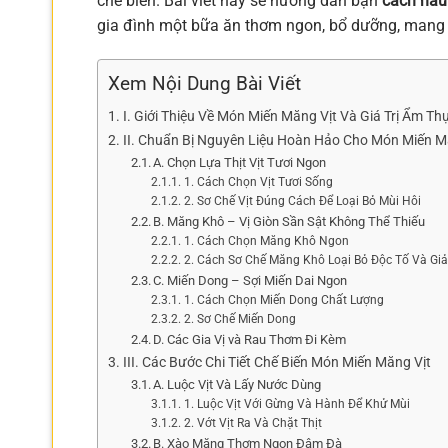
chế biến. Bài viết này sẽ hướng dẫn bạn
cách nấu
gia đình một bữa ăn thơm ngon, bổ dưỡng, mang
Xem Nội Dung Bài Viết
I. Giới Thiệu Về Món Miến Măng Vịt Và Giá Trị Ẩm Th
II. Chuẩn Bị Nguyên Liệu Hoàn Hảo Cho Món Miến M
A. Chọn Lựa Thịt Vịt Tươi Ngon
1. Cách Chọn Vịt Tươi Sống
2. Sơ Chế Vịt Đúng Cách Để Loại Bỏ Mùi Hôi
B. Măng Khô – Vị Giòn Sần Sật Không Thể Thiếu
1. Cách Chọn Măng Khô Ngon
2. Cách Sơ Chế Măng Khô Loại Bỏ Độc Tố Và G
C. Miến Dong – Sợi Miến Dai Ngon
1. Cách Chọn Miến Dong Chất Lượng
2. Sơ Chế Miến Dong
D. Các Gia Vị và Rau Thơm Đi Kèm
III. Các Bước Chi Tiết Chế Biến Món Miến Măng Vịt
A. Luộc Vịt Và Lấy Nước Dùng
1. Luộc Vịt Với Gừng Và Hành Để Khử Mùi
2. Vớt Vịt Ra Và Chặt Thịt
B. Xào Măng Thơm Ngon Đậm Đà