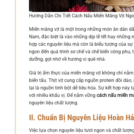
Hướng Dẫn Chi Tiết Cách Nấu Miến Măng Vịt Ngo
Miến măng vịt là một trong những món ăn dân dã
Nam, đặc biệt là vào những dịp lễ tết hay những n
hợp các nguyên liệu mà còn là biểu tượng của sự 
ngon đến quá trình sơ chế và chế biến công phu,
dưỡng, gợi nhớ về hương vị quê nhà.
Giá trị ẩm thực của miến măng vịt không chỉ nằm
biến tấu. Thịt vịt cung cấp nguồn protein dồi dà
lại là nguồn tinh bột dễ tiêu hóa. Sự kết hợp nà
với nhiều khẩu vị. Để nắm vững
cách nấu miến mă
nguyên liệu chất lượng.
II. Chuẩn Bị Nguyên Liệu Hoàn H
Việc lựa chọn nguyên liệu tươi ngon và chất lượn