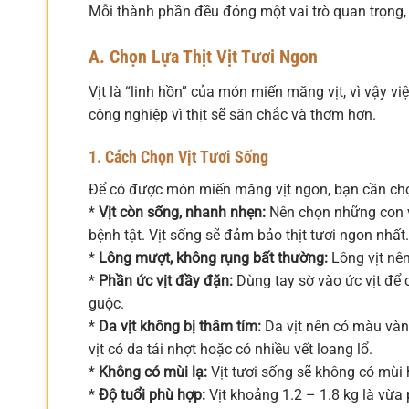
Mỗi thành phần đều đóng một vai trò quan trọng,
A. Chọn Lựa Thịt Vịt Tươi Ngon
Vịt là “linh hồn” của món miến măng vịt, vì vậy việ
công nghiệp vì thịt sẽ săn chắc và thơm hơn.
1. Cách Chọn Vịt Tươi Sống
Để có được món miến măng vịt ngon, bạn cần chọn
*
Vịt còn sống, nhanh nhẹn:
Nên chọn những con vị
bệnh tật. Vịt sống sẽ đảm bảo thịt tươi ngon nhất.
*
Lông mượt, không rụng bất thường:
Lông vịt nên
*
Phần ức vịt đầy đặn:
Dùng tay sờ vào ức vịt để 
guộc.
*
Da vịt không bị thâm tím:
Da vịt nên có màu vàn
vịt có da tái nhợt hoặc có nhiều vết loang lổ.
*
Không có mùi lạ:
Vịt tươi sống sẽ không có mùi 
*
Độ tuổi phù hợp:
Vịt khoảng 1.2 – 1.8 kg là vừa 