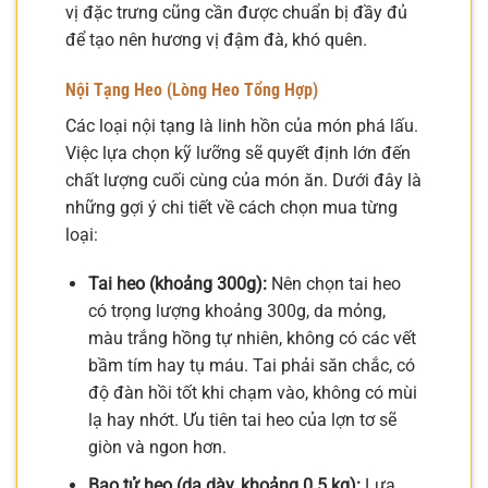
vị đặc trưng cũng cần được chuẩn bị đầy đủ
để tạo nên hương vị đậm đà, khó quên.
Nội Tạng Heo (Lòng Heo Tổng Hợp)
Các loại nội tạng là linh hồn của món phá lấu.
Việc lựa chọn kỹ lưỡng sẽ quyết định lớn đến
chất lượng cuối cùng của món ăn. Dưới đây là
những gợi ý chi tiết về cách chọn mua từng
loại:
Tai heo (khoảng 300g):
Nên chọn tai heo
có trọng lượng khoảng 300g, da mỏng,
màu trắng hồng tự nhiên, không có các vết
bầm tím hay tụ máu. Tai phải săn chắc, có
độ đàn hồi tốt khi chạm vào, không có mùi
lạ hay nhớt. Ưu tiên tai heo của lợn tơ sẽ
giòn và ngon hơn.
Bao tử heo (dạ dày, khoảng 0.5 kg):
Lựa