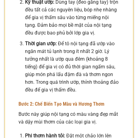
Kỹ thuật ướp:
Dùng tay (đeo găng tay) trộn
đều tất cả các nguyên liệu, bóp nhẹ nhàng
để gia vị thấm sâu vào từng miếng nội
tạng. Đảm bảo mọi bề mặt của nội tạng
đều được bao phủ bởi lớp gia vị.
Thời gian ướp:
Để tô nội tạng đã ướp vào
ngăn mát tủ lạnh trong ít nhất 2 giờ. Lý
tưởng nhất là ướp qua đêm (khoảng 8
tiếng) để gia vị có đủ thời gian ngấm sâu,
giúp món phá lấu đậm đà và thơm ngon
hơn. Trong quá trình ướp, thỉnh thoảng đảo
đều để gia vị thấm đều.
Bước 2: Chế Biến Tạo Màu và Hương Thơm
Bước này giúp nội tạng có màu vàng đẹp mắt
và dậy mùi thơm của các loại gia vị.
Phi thơm hành tỏi:
Đặt một chảo lớn lên