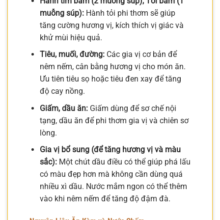
Hành tím băm (2 muỗng súp), Tỏi băm (1
muỗng súp):
Hành tỏi phi thơm sẽ giúp
tăng cường hương vị, kích thích vị giác và
khử mùi hiệu quả.
Tiêu, muối, đường:
Các gia vị cơ bản để
nêm nếm, cân bằng hương vị cho món ăn.
Ưu tiên tiêu sọ hoặc tiêu đen xay để tăng
độ cay nồng.
Giấm, dầu ăn:
Giấm dùng để sơ chế nội
tạng, dầu ăn để phi thơm gia vị và chiên sơ
lòng.
Gia vị bổ sung (để tăng hương vị và màu
sắc):
Một chút dầu điều có thể giúp phá lấu
có màu đẹp hơn mà không cần dùng quá
nhiều xì dầu. Nước mắm ngon có thể thêm
vào khi nêm nếm để tăng độ đậm đà.