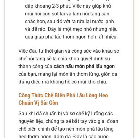
dập khoảng 2-3 phút. Việc này giúp khử
mùi hôi còn sót lại và làm nội tạng săn
chắc hơn, sau đó vớt ra rửa lại nước lạnh
và để ráo. Đây là một mẹo nhỏ nhưng hiệu
quả giúp phá lấu thơm ngon hơn rất nhiều.
Việc đầu tư thời gian và công sức vào khâu sơ
chế nội tạng sẽ là chìa khóa quyết định sự
thành công của
cách nấu món phá lấu ngon
của bạn, mang lại món ăn thơm lừng, giòn dai
đúng điệu mà không hề có mùi khó chịu.
Công Thức Chế Biến Phá Lấu Lòng Heo
Chuẩn Vị Sài Gòn
Sau khi đã chuẩn bị và sơ chế kỹ lưỡng các
nguyên liệu, chúng ta sẽ bắt tay vào giai đoạn
chế biến chính để tạo nên món phá lấu lòng
heo thơm ngon, đậm đà. Đây là các bước