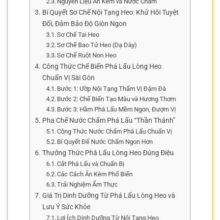
Nguyên Liệu Ăn Kèm và Nước Chấm
Bí Quyết Sơ Chế Nội Tạng Heo: Khử Hôi Tuyệt
Đối, Đảm Bảo Độ Giòn Ngon
Sơ Chế Tai Heo
Sơ Chế Bao Tử Heo (Dạ Dày)
Sơ Chế Ruột Non Heo
Công Thức Chế Biến Phá Lấu Lòng Heo
Chuẩn Vị Sài Gòn
Bước 1: Ướp Nội Tạng Thấm Vị Đậm Đà
Bước 2: Chế Biến Tạo Màu và Hương Thơm
Bước 3: Hầm Phá Lấu Mềm Ngon, Đượm Vị
Pha Chế Nước Chấm Phá Lấu “Thần Thánh”
Công Thức Nước Chấm Phá Lấu Chuẩn Vị
Bí Quyết Để Nước Chấm Ngon Hơn
Thưởng Thức Phá Lấu Lòng Heo Đúng Điệu
Cắt Phá Lấu và Chuẩn Bị
Các Cách Ăn Kèm Phổ Biến
Trải Nghiệm Ẩm Thực
Giá Trị Dinh Dưỡng Từ Phá Lấu Lòng Heo và
Lưu Ý Sức Khỏe
Lợi Ích Dinh Dưỡng Từ Nội Tạng Heo