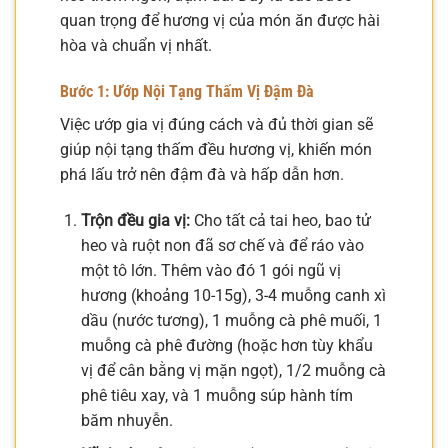
quan trọng để hương vị của món ăn được hài
hòa và chuẩn vị nhất.
Bước 1: Ướp Nội Tạng Thấm Vị Đậm Đà
Việc ướp gia vị đúng cách và đủ thời gian sẽ
giúp nội tạng thấm đều hương vị, khiến món
phá lấu trở nên đậm đà và hấp dẫn hơn.
Trộn đều gia vị:
Cho tất cả tai heo, bao tử
heo và ruột non đã sơ chế và để ráo vào
một tô lớn. Thêm vào đó 1 gói ngũ vị
hương (khoảng 10-15g), 3-4 muỗng canh xì
dầu (nước tương), 1 muỗng cà phê muối, 1
muỗng cà phê đường (hoặc hơn tùy khẩu
vị để cân bằng vị mặn ngọt), 1/2 muỗng cà
phê tiêu xay, và 1 muỗng súp hành tím
băm nhuyễn.