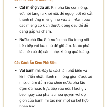
Cắt miếng vừa ăn:
Khi phá lấu còn nóng,
vớt nội tạng ra khỏi nồi, để nguội bớt rồi cắt
thành những miếng nhỏ vừa ăn. Đảm bảo
các miếng có kích thước đồng đều để dễ
dàng gắp và chấm.
Nước phá lấu:
Giữ nước phá lấu trong nồi
trên bếp với lửa nhỏ để giữ ấm. Nước phá
lấu nên có độ sánh nhẹ, không quá loãng.
Các Cách Ăn Kèm Phổ Biến
Với bánh mì:
Đây là cách ăn phổ biến và
kinh điển nhất. Bánh mì nóng giòn được xé
nhỏ, chấm đẫm vào chén nước phá lấu
đậm đà hoặc trực tiếp vào nồi. Hương vị
béo ngậy của phá lấu hòa quyện với độ
giòn của bánh mì tạo nên một sự kết hợp
hoàn hảo.