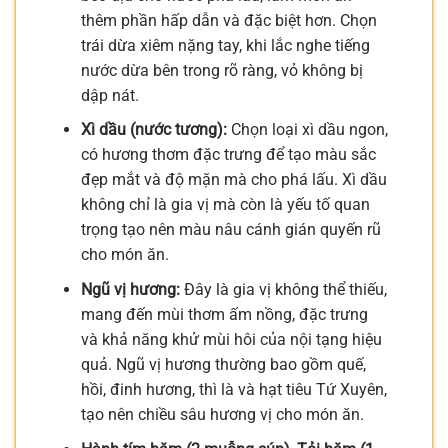
thêm phần hấp dẫn và đặc biệt hơn. Chọn
trái dừa xiêm nặng tay, khi lắc nghe tiếng
nước dừa bên trong rõ ràng, vỏ không bị
dập nát.
Xì dầu (nước tương):
Chọn loại xì dầu ngon,
có hương thơm đặc trưng để tạo màu sắc
đẹp mắt và độ mặn mà cho phá lấu. Xì dầu
không chỉ là gia vị mà còn là yếu tố quan
trọng tạo nên màu nâu cánh gián quyến rũ
cho món ăn.
Ngũ vị hương:
Đây là gia vị không thể thiếu,
mang đến mùi thơm ấm nồng, đặc trưng
và khả năng khử mùi hôi của nội tạng hiệu
quả. Ngũ vị hương thường bao gồm quế,
hồi, đinh hương, thì là và hạt tiêu Tứ Xuyên,
tạo nên chiều sâu hương vị cho món ăn.