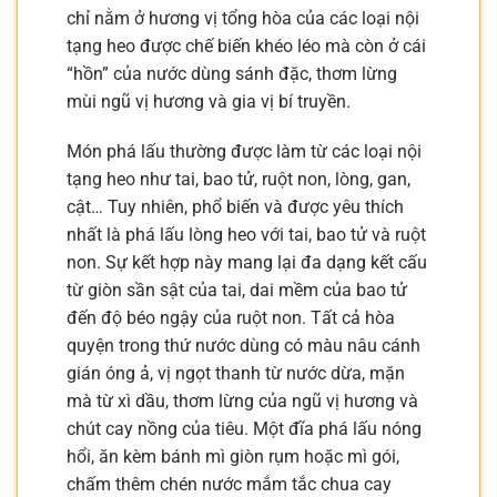
chỉ nằm ở hương vị tổng hòa của các loại nội
tạng heo được chế biến khéo léo mà còn ở cái
“hồn” của nước dùng sánh đặc, thơm lừng
mùi ngũ vị hương và gia vị bí truyền.
Món phá lấu thường được làm từ các loại nội
tạng heo như tai, bao tử, ruột non, lòng, gan,
cật… Tuy nhiên, phổ biến và được yêu thích
nhất là phá lấu lòng heo với tai, bao tử và ruột
non. Sự kết hợp này mang lại đa dạng kết cấu
từ giòn sần sật của tai, dai mềm của bao tử
đến độ béo ngậy của ruột non. Tất cả hòa
quyện trong thứ nước dùng có màu nâu cánh
gián óng ả, vị ngọt thanh từ nước dừa, mặn
mà từ xì dầu, thơm lừng của ngũ vị hương và
chút cay nồng của tiêu. Một đĩa phá lấu nóng
hổi, ăn kèm bánh mì giòn rụm hoặc mì gói,
chấm thêm chén nước mắm tắc chua cay