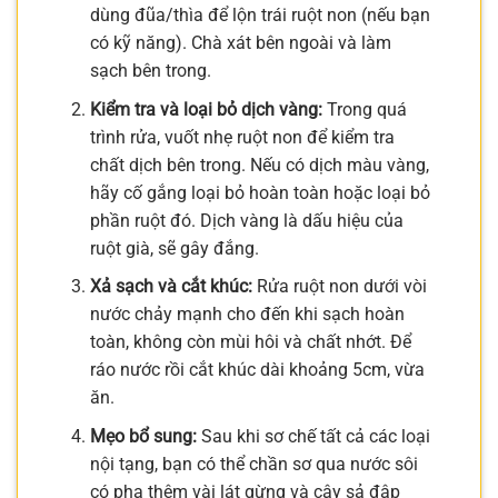
dùng đũa/thìa để lộn trái ruột non (nếu bạn
có kỹ năng). Chà xát bên ngoài và làm
sạch bên trong.
Kiểm tra và loại bỏ dịch vàng:
Trong quá
trình rửa, vuốt nhẹ ruột non để kiểm tra
chất dịch bên trong. Nếu có dịch màu vàng,
hãy cố gắng loại bỏ hoàn toàn hoặc loại bỏ
phần ruột đó. Dịch vàng là dấu hiệu của
ruột già, sẽ gây đắng.
Xả sạch và cắt khúc:
Rửa ruột non dưới vòi
nước chảy mạnh cho đến khi sạch hoàn
toàn, không còn mùi hôi và chất nhớt. Để
ráo nước rồi cắt khúc dài khoảng 5cm, vừa
ăn.
Mẹo bổ sung:
Sau khi sơ chế tất cả các loại
nội tạng, bạn có thể chần sơ qua nước sôi
có pha thêm vài lát gừng và cây sả đập