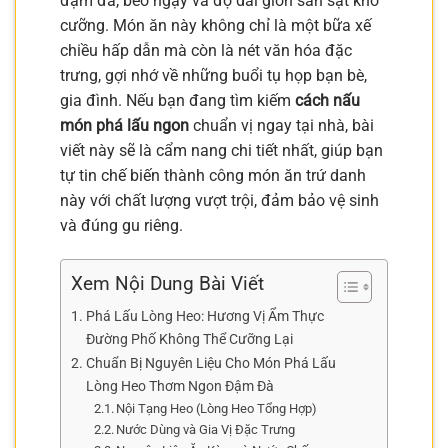
đậm đà, béo ngậy và độ dai giòn sần sật khó
cưỡng. Món ăn này không chỉ là một bữa xế
chiều hấp dẫn mà còn là nét văn hóa đặc
trưng, gợi nhớ về những buổi tụ họp bạn bè,
gia đình. Nếu bạn đang tìm kiếm
cách nấu
món phá lấu ngon
chuẩn vị ngay tại nhà, bài
viết này sẽ là cẩm nang chi tiết nhất, giúp bạn
tự tin chế biến thành công món ăn trứ danh
này với chất lượng vượt trội, đảm bảo vệ sinh
và đúng gu riêng.
Xem Nội Dung Bài Viết
Phá Lấu Lòng Heo: Hương Vị Ẩm Thực
Đường Phố Không Thể Cưỡng Lại
Chuẩn Bị Nguyên Liệu Cho Món Phá Lấu
Lòng Heo Thơm Ngon Đậm Đà
Nội Tạng Heo (Lòng Heo Tổng Hợp)
Nước Dùng và Gia Vị Đặc Trưng