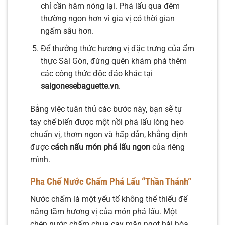
chỉ cần hâm nóng lại. Phá lấu qua đêm
thường ngon hơn vì gia vị có thời gian
ngấm sâu hơn.
Để thưởng thức hương vị đặc trưng của ẩm
thực Sài Gòn, đừng quên khám phá thêm
các công thức độc đáo khác tại
saigonesebaguette.vn
.
Bằng việc tuân thủ các bước này, bạn sẽ tự
tay chế biến được một nồi phá lấu lòng heo
chuẩn vị, thơm ngon và hấp dẫn, khẳng định
được
cách nấu món phá lấu ngon
của riêng
mình.
Pha Chế Nước Chấm Phá Lấu “Thần Thánh”
Nước chấm là một yếu tố không thể thiếu để
nâng tầm hương vị của món phá lấu. Một
chén nước chấm chua cay mặn ngọt hài hòa