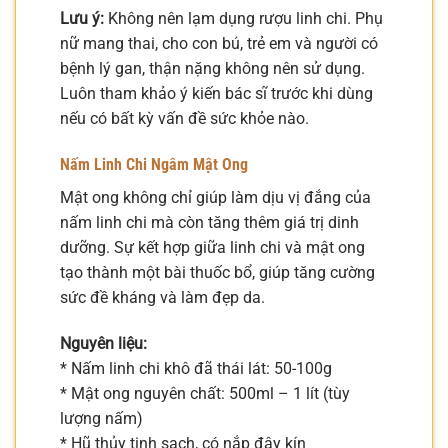
Lưu ý:
Không nên lạm dụng rượu linh chi. Phụ
nữ mang thai, cho con bú, trẻ em và người có
bệnh lý gan, thận nặng không nên sử dụng.
Luôn tham khảo ý kiến bác sĩ trước khi dùng
nếu có bất kỳ vấn đề sức khỏe nào.
Nấm Linh Chi Ngâm Mật Ong
Mật ong không chỉ giúp làm dịu vị đắng của
nấm linh chi mà còn tăng thêm giá trị dinh
dưỡng. Sự kết hợp giữa linh chi và mật ong
tạo thành một bài thuốc bổ, giúp tăng cường
sức đề kháng và làm đẹp da.
Nguyên liệu:
* Nấm linh chi khô đã thái lát: 50-100g
* Mật ong nguyên chất: 500ml – 1 lít (tùy
lượng nấm)
* Hũ thủy tinh sạch, có nắp đậy kín