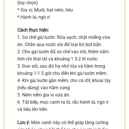
(tùy chọn)
* Gia vị: Muối, hạt nêm, tiêu
* Hành lá, ngò rí
Cách thực hiện:
1. Sơ chế gà/sườn: Rửa sạch, chặt miếng vừa
ăn. Chần qua nước sôi để loại bỏ bọt bẩn.
2. Cho gà/sườn đã sơ chế vào nồi, thêm nấm
linh chi thái lát và khoảng 1.5-2 lít nước.
3. Đun sôi, sau đó hạ nhỏ lửa và hầm trong
khoảng 1-1.5 giờ cho đến khi gà/sườn mềm.
4. Khi gà/sườn gần mềm, cho cà rốt, khoai tây
(nếu dùng) vào hầm cùng.
5. Nêm nếm gia vị vừa ăn.
6. Tắt bếp, múc canh ra tô, rắc hành lá, ngò rí
và tiêu lên trên.
Lưu ý:
Món canh này có thể giúp tăng cường