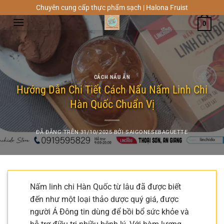
Chuyển
Chuyên cung cấp thực phẩm sạch | Halona Fruist
đến
0
nội
dung
CÁCH NẤU ĂN
Hướng Dẫn Chi Tiết Cách Nấu Nấm Linh Chi
Hàn Quốc Chuẩn Vị
ĐÃ ĐĂNG TRÊN
31/10/2025
BỞI
SAIGONESEBAGUETTE
Nấm linh chi Hàn Quốc từ lâu đã được biết
đến như một loại thảo dược quý giá, được
người Á Đông tin dùng để bồi bổ sức khỏe và