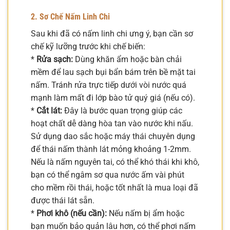
2. Sơ Chế Nấm Linh Chi
Sau khi đã có nấm linh chi ưng ý, bạn cần sơ
chế kỹ lưỡng trước khi chế biến:
*
Rửa sạch:
Dùng khăn ẩm hoặc bàn chải
mềm để lau sạch bụi bẩn bám trên bề mặt tai
nấm. Tránh rửa trực tiếp dưới vòi nước quá
mạnh làm mất đi lớp bào tử quý giá (nếu có).
*
Cắt lát:
Đây là bước quan trọng giúp các
hoạt chất dễ dàng hòa tan vào nước khi nấu.
Sử dụng dao sắc hoặc máy thái chuyên dụng
để thái nấm thành lát mỏng khoảng 1-2mm.
Nếu là nấm nguyên tai, có thể khó thái khi khô,
bạn có thể ngâm sơ qua nước ấm vài phút
cho mềm rồi thái, hoặc tốt nhất là mua loại đã
được thái lát sẵn.
*
Phơi khô (nếu cần):
Nếu nấm bị ẩm hoặc
bạn muốn bảo quản lâu hơn, có thể phơi nấm