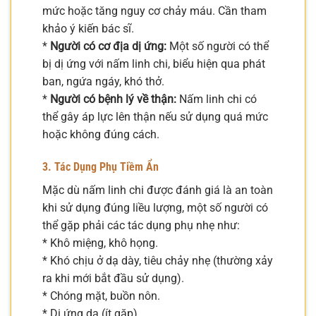
mức hoặc tăng nguy cơ chảy máu. Cần tham
khảo ý kiến bác sĩ.
*
Người có cơ địa dị ứng:
Một số người có thể
bị dị ứng với nấm linh chi, biểu hiện qua phát
ban, ngứa ngáy, khó thở.
*
Người có bệnh lý về thận:
Nấm linh chi có
thể gây áp lực lên thận nếu sử dụng quá mức
hoặc không đúng cách.
3. Tác Dụng Phụ Tiềm Ẩn
Mặc dù nấm linh chi được đánh giá là an toàn
khi sử dụng đúng liều lượng, một số người có
thể gặp phải các tác dụng phụ nhẹ như:
* Khô miệng, khô họng.
* Khó chịu ở dạ dày, tiêu chảy nhẹ (thường xảy
ra khi mới bắt đầu sử dụng).
* Chóng mặt, buồn nôn.
* Dị ứng da (ít gặp).