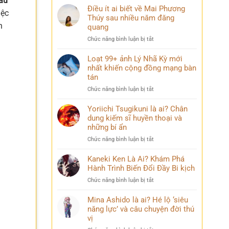
ấu
Điều ít ai biết về Mai Phương
iệc
Thúy sau nhiều năm đăng
n
quang
ở
Chức năng bình luận bị tắt
Điều
ít
Loạt 99+ ảnh Lý Nhã Kỳ mới
ai
nhất khiến cộng đồng mạng bàn
biết
tán
về
ở
Chức năng bình luận bị tắt
Mai
Loạt
Phương
99+
Yoriichi Tsugikuni là ai? Chân
Thúy
ảnh
dung kiếm sĩ huyền thoại và
sau
Lý
nhiều
những bí ẩn
Nhã
năm
ở
Chức năng bình luận bị tắt
Kỳ
đăng
Yoriichi
mới
quang
Tsugikuni
Kaneki Ken Là Ai? Khám Phá
nhất
là
Hành Trình Biến Đổi Đầy Bi kịch
khiến
ai?
cộng
ở
Chức năng bình luận bị tắt
Chân
đồng
Kaneki
dung
mạng
Ken
Mina Ashido là ai? Hé lộ ‘siêu
kiếm
bàn
Là
năng lực’ và câu chuyện đời thú
sĩ
tán
Ai?
vị
huyền
Khám
thoại