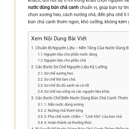
khách, đòi hỏi sự tỉ mỉ trong khâu chọn nguyên li
nước dùng bún chả canh
chuẩn vị, giúp bạn tự ti
chọn xương heo, cách nướng chả, đến pha chế tỉ l
bún chả canh thơm ngon, khó cưỡng, không kém g
Xem Nội Dung Bài Viết
Chuẩn Bị Nguyên Liệu – Nền Tảng Của Nước Dùng 
Nguyên liệu cho phần nước dùng
Nguyên liệu cho phần chả
Các Bước Sơ Chế Nguyên Liệu Kỹ Lưỡng
Sơ chế xương heo
Sơ chế thịt làm chả
Sơ chế đu đủ xanh và cà rốt
Sơ chế rau sống và các nguyên liệu khác
Các Bước Chế Biến Nước Dùng Bún Chả Canh Thơm 
1. Nấu nước dùng xương
2. Nướng chả thơm lừng
3. Pha chế nước chấm – “Linh hồn” của bún chả
4. Hoàn thành và thưởng thức