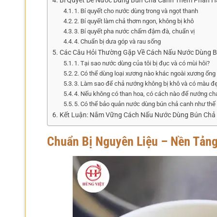
Bí Quyết Để Nước Dùng Bún Chả Canh Thêm Phần H
1. Bí quyết cho nước dùng trong và ngọt thanh
2. Bí quyết làm chả thơm ngon, không bị khô
3. Bí quyết pha nước chấm đậm đà, chuẩn vị
4. Chuẩn bị dưa góp và rau sống
Các Câu Hỏi Thường Gặp Về Cách Nấu Nước Dùng 
1. Tại sao nước dùng của tôi bị đục và có mùi hôi?
2. Có thể dùng loại xương nào khác ngoài xương ốn
3. Làm sao để chả nướng không bị khô và có màu đ
4. Nếu không có than hoa, có cách nào để nướng ch
5. Có thể bảo quản nước dùng bún chả canh như thế
Kết Luận: Nắm Vững Cách Nấu Nước Dùng Bún Chả
Chuẩn Bị Nguyên Liệu – Nền Tản