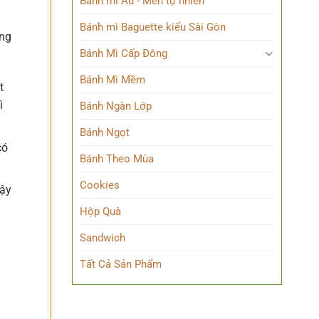
Bánh mì Âu - Men tự nhiên
Bánh mì Baguette kiểu Sài Gòn
ơng
Bánh Mì Cấp Đông
Bánh Mì Mềm
t
ì
Bánh Ngàn Lớp
Bánh Ngọt
có
Bánh Theo Mùa
Cookies
gậy
Hộp Quà
Sandwich
Tất Cả Sản Phẩm