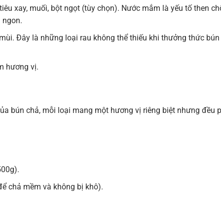
u xay, muối, bột ngọt (tùy chọn). Nước mắm là yếu tố then chố
 ngon.
au mùi. Đây là những loại rau không thể thiếu khi thưởng thức bún
 hương vị.
của bún chả, mỗi loại mang một hương vị riêng biệt nhưng đều 
500g).
 để chả mềm và không bị khô).