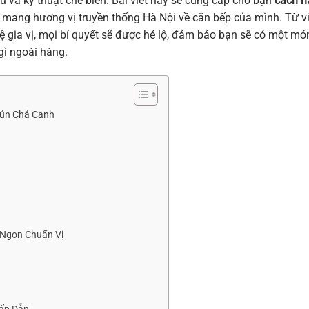
ệu và kỹ thuật chế biến. Bài viết này sẽ cung cấp cho bạn
cách n
n mang hương vị truyền thống Hà Nội về căn bếp của mình. Từ v
ệ gia vị, mọi bí quyết sẽ được hé lộ, đảm bảo bạn sẽ có một mó
ì ngoài hàng.
Bún Chả Canh
Ngon Chuẩn Vị