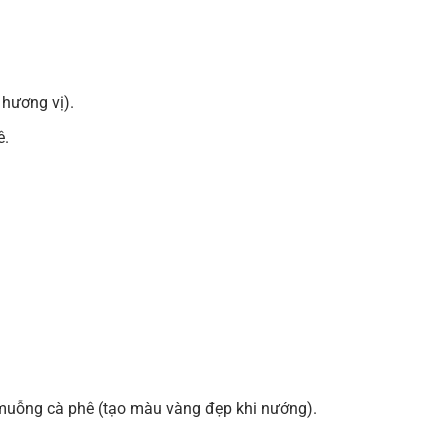
hương vị).
ê.
.
muỗng cà phê (tạo màu vàng đẹp khi nướng).