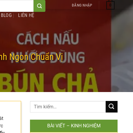
0
ĐĂNG NHẬP
BLOG
LIÊN HỆ
nh Ngon Chuẩn Vị
át
ực
BÀI VIẾT – KINH NGHIỆM