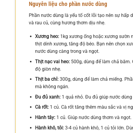
Nguyên liệu cho phần nước dùng
Phần nước dùng là yếu tố cốt lõi tạo nên sự hấp 
và rau củ, cùng hương thơm dịu nhẹ.
Xương heo:
1kg xương ống hoặc xương sườn n
thịt dính xương, tăng độ béo. Bạn nên chọn xư
nước dùng càng trong và ngọt.
Thịt nạc vai heo:
500g, dùng để làm chả băm. C
độ giòn nhẹ.
Thịt ba chỉ:
300g, dùng để làm chả miếng. Phần
mà không ngán.
Đu đủ xanh:
1 quả nhỏ. Đu đủ giúp nước dùng c
Cà rốt:
1 củ. Cà rốt tăng thêm màu sắc và vị n
Hành tây:
1 củ. Giúp nước dùng thơm và ngọt.
Hành khô, tỏi:
3-4 củ hành khô, 1 củ tỏi lớn. D