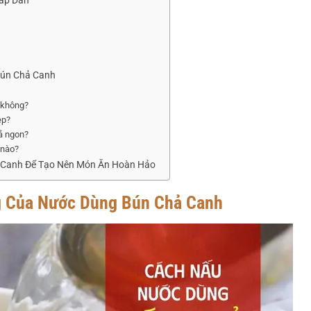
ấp Dẫn
Bún Chả Canh
g không?
ẹp?
ả ngon?
 nào?
 Canh Để Tạo Nên Món Ăn Hoàn Hảo
g Của Nước Dùng Bún Chả Canh