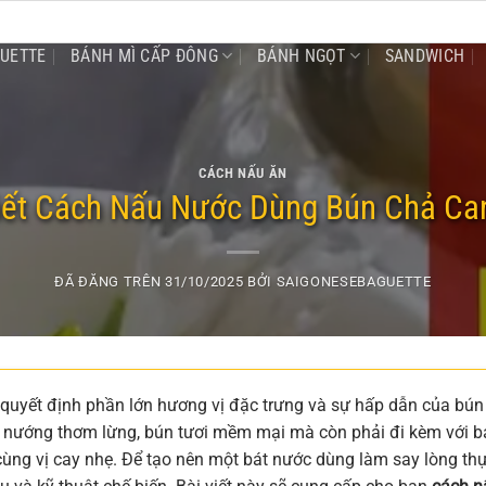
GUETTE
BÁNH MÌ CẤP ĐÔNG
BÁNH NGỌT
SANDWICH
CÁCH NẤU ĂN
iết Cách Nấu Nước Dùng Bún Chả Ca
ĐÃ ĐĂNG TRÊN
31/10/2025
BỞI
SAIGONESEBAGUETTE
quyết định phần lớn hương vị đặc trưng và sự hấp dẫn của bún
ả nướng thơm lừng, bún tươi mềm mại mà còn phải đi kèm với b
cùng vị cay nhẹ. Để tạo nên một bát nước dùng làm say lòng th