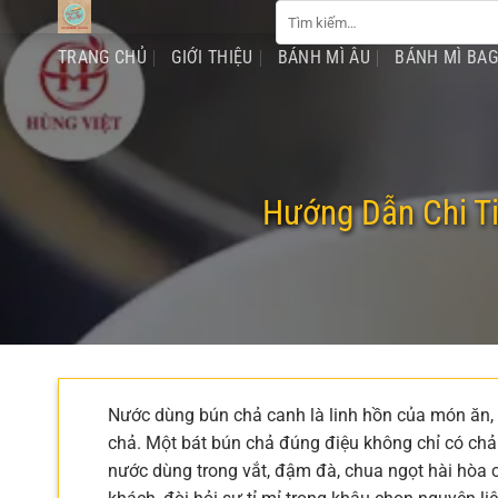
Tìm
Chuyển
kiếm:
đến
TRANG CHỦ
GIỚI THIỆU
BÁNH MÌ ÂU
BÁNH MÌ BA
nội
dung
Hướng Dẫn Chi T
Nước dùng bún chả canh là linh hồn của món ăn, 
chả. Một bát bún chả đúng điệu không chỉ có ch
nước dùng trong vắt, đậm đà, chua ngọt hài hòa 