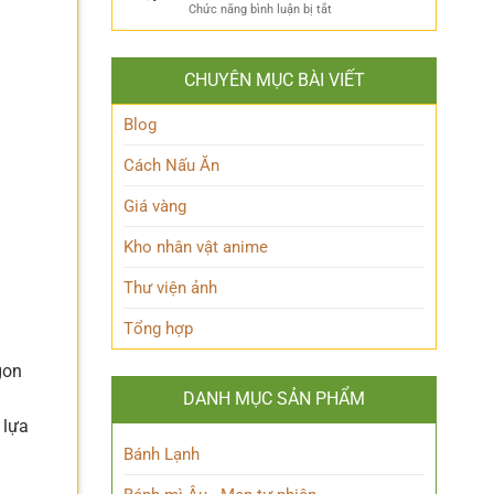
ẩn
Thoại
ở
Chức năng bình luận bị tắt
Khám
mình
Khám
Phá
của
phá
Nhân
Lớp
Momoo
Vật
Học
CHUYÊN MỤC BÀI VIẾT
Ayase:
Nham
Biết
Ai
Bí
Tuốt
là
Blog
Ẩn
Ai
trong
Cách Nấu Ăn
Thế
giới
Giá vàng
Siêu
nhiên?
Kho nhân vật anime
Thư viện ảnh
Tổng hợp
gon
DANH MỤC SẢN PHẨM
 lựa
Bánh Lạnh