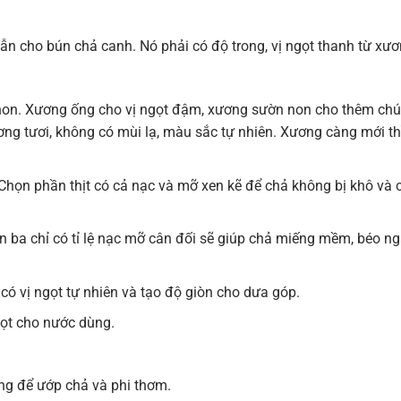
dẫn cho bún chả canh. Nó phải có độ trong, vị ngọt thanh từ xư
on. Xương ống cho vị ngọt đậm, xương sườn non cho thêm chú
ơng tươi, không có mùi lạ, màu sắc tự nhiên. Xương càng mới th
họn phần thịt có cả nạc và mỡ xen kẽ để chả không bị khô và 
 ba chỉ có tỉ lệ nạc mỡ cân đối sẽ giúp chả miếng mềm, béo n
ó vị ngọt tự nhiên và tạo độ giòn cho dưa góp.
gọt cho nước dùng.
ùng để ướp chả và phi thơm.