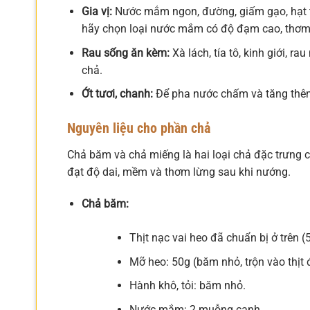
Gia vị:
Nước mắm ngon, đường, giấm gạo, hạt tiê
hãy chọn loại nước mắm có độ đạm cao, thơm
Rau sống ăn kèm:
Xà lách, tía tô, kinh giới, r
chả.
Ớt tươi, chanh:
Để pha nước chấm và tăng thêm
Nguyên liệu cho phần chả
Chả băm và chả miếng là hai loại chả đặc trưng 
đạt độ dai, mềm và thơm lừng sau khi nướng.
Chả băm:
Thịt nạc vai heo đã chuẩn bị ở trên (
Mỡ heo: 50g (băm nhỏ, trộn vào thịt
Hành khô, tỏi: băm nhỏ.
Nước mắm: 2 muỗng canh.