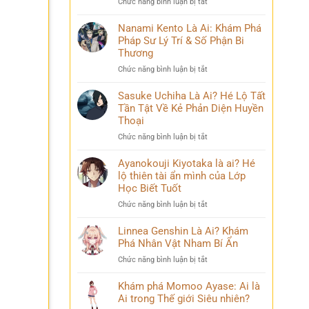
ở
Chức năng bình luận bị tắt
Phá
và
Mina
Hành
những
Ashido
Nanami Kento Là Ai: Khám Phá
Trình
bí
là
Pháp Sư Lý Trí & Số Phận Bi
Biến
ẩn
ai?
Đổi
Thương
Hé
Đầy
ở
Chức năng bình luận bị tắt
lộ
Bi
Nanami
‘siêu
kịch
Kento
Sasuke Uchiha Là Ai? Hé Lộ Tất
năng
Là
Tần Tật Về Kẻ Phản Diện Huyền
lực’
Ai:
và
Thoại
Khám
câu
ở
Chức năng bình luận bị tắt
Phá
chuyện
Sasuke
Pháp
đời
Uchiha
Ayanokouji Kiyotaka là ai? Hé
Sư
thú
Là
lộ thiên tài ẩn mình của Lớp
Lý
vị
Ai?
Trí
Học Biết Tuốt
Hé
&
ở
Chức năng bình luận bị tắt
Lộ
Số
Ayanokouji
Tất
Phận
Kiyotaka
Linnea Genshin Là Ai? Khám
Tần
Bi
là
Phá Nhân Vật Nham Bí Ẩn
Tật
Thương
ai?
Về
ở
Chức năng bình luận bị tắt
Hé
Kẻ
Linnea
lộ
Phản
Genshin
Khám phá Momoo Ayase: Ai là
thiên
Diện
Là
Ai trong Thế giới Siêu nhiên?
tài
Huyền
Ai?