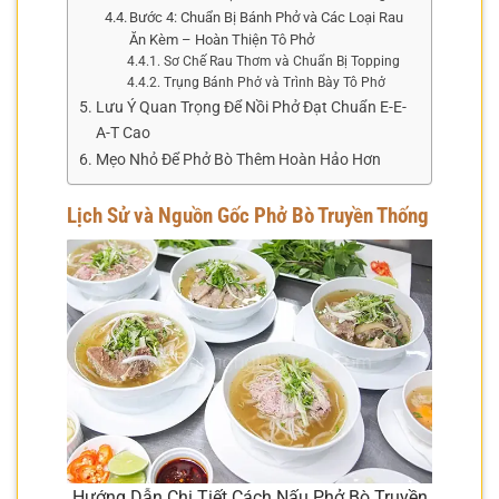
Bước 4: Chuẩn Bị Bánh Phở và Các Loại Rau
Ăn Kèm – Hoàn Thiện Tô Phở
Sơ Chế Rau Thơm và Chuẩn Bị Topping
Trụng Bánh Phở và Trình Bày Tô Phở
Lưu Ý Quan Trọng Để Nồi Phở Đạt Chuẩn E-E-
A-T Cao
Mẹo Nhỏ Để Phở Bò Thêm Hoàn Hảo Hơn
Lịch Sử và Nguồn Gốc Phở Bò Truyền Thống
Hướng Dẫn Chi Tiết Cách Nấu Phở Bò Truyền