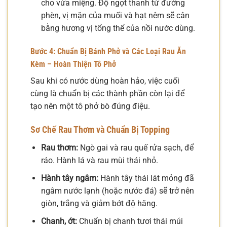
cho vừa miệng. Độ ngọt thanh từ đường
phèn, vị mặn của muối và hạt nêm sẽ cân
bằng hương vị tổng thể của nồi nước dùng.
Bước 4: Chuẩn Bị Bánh Phở và Các Loại Rau Ăn
Kèm – Hoàn Thiện Tô Phở
Sau khi có nước dùng hoàn hảo, việc cuối
cùng là chuẩn bị các thành phần còn lại để
tạo nên một tô phở bò đúng điệu.
Sơ Chế Rau Thơm và Chuẩn Bị Topping
Rau thơm:
Ngò gai và rau quế rửa sạch, để
ráo. Hành lá và rau mùi thái nhỏ.
Hành tây ngâm:
Hành tây thái lát mỏng đã
ngâm nước lạnh (hoặc nước đá) sẽ trở nên
giòn, trắng và giảm bớt độ hăng.
Chanh, ớt:
Chuẩn bị chanh tươi thái múi