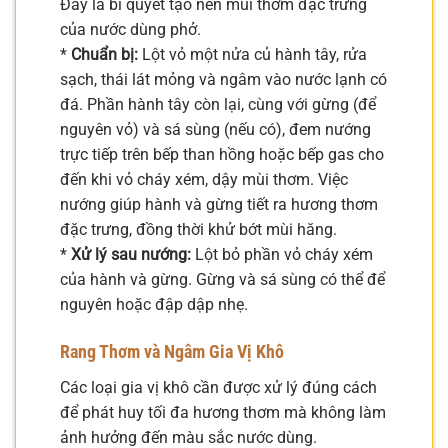
Đây là bí quyết tạo nên mùi thơm đặc trưng
của nước dùng phở.
*
Chuẩn bị:
Lột vỏ một nửa củ hành tây, rửa
sạch, thái lát mỏng và ngâm vào nước lạnh có
đá. Phần hành tây còn lại, cùng với gừng (để
nguyên vỏ) và sá sùng (nếu có), đem nướng
trực tiếp trên bếp than hồng hoặc bếp gas cho
đến khi vỏ cháy xém, dậy mùi thơm. Việc
nướng giúp hành và gừng tiết ra hương thơm
đặc trưng, đồng thời khử bớt mùi hăng.
*
Xử lý sau nướng:
Lột bỏ phần vỏ cháy xém
của hành và gừng. Gừng và sá sùng có thể để
nguyên hoặc đập dập nhẹ.
Rang Thơm và Ngâm Gia Vị Khô
Các loại gia vị khô cần được xử lý đúng cách
để phát huy tối đa hương thơm mà không làm
ảnh hưởng đến màu sắc nước dùng.