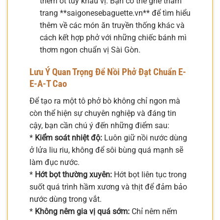
thêm ớt tùy khẩu vị. Bạn có thể ghé thăm
trang **saigonesebaguette.vn** để tìm hiểu
thêm về các món ăn truyền thống khác và
cách kết hợp phở với những chiếc bánh mì
thơm ngon chuẩn vị Sài Gòn.
Lưu Ý Quan Trọng Để Nồi Phở Đạt Chuẩn E-
E-A-T Cao
Để tạo ra một tô phở bò không chỉ ngon mà
còn thể hiện sự chuyên nghiệp và đáng tin
cậy, bạn cần chú ý đến những điểm sau:
*
Kiểm soát nhiệt độ:
Luôn giữ nồi nước dùng
ở lửa liu riu, không để sôi bùng quá mạnh sẽ
làm đục nước.
*
Hớt bọt thường xuyên:
Hớt bọt liên tục trong
suốt quá trình hầm xương và thịt để đảm bảo
nước dùng trong vắt.
*
Không nêm gia vị quá sớm:
Chỉ nêm nếm