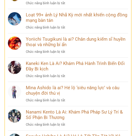
ở
Chức năng bình luận bị tắt
Điều
ít
Loạt 99+ ảnh Lý Nhã Kỳ mới nhất khiến cộng đồng
ai
mạng bàn tán
biết
ở
Chức năng bình luận bị tắt
về
Loạt
Mai
99+
Yoriichi Tsugikuni là ai? Chân dung kiếm sĩ huyền
Phương
ảnh
thoại và những bí ẩn
Thúy
Lý
sau
ở
Chức năng bình luận bị tắt
Nhã
nhiều
Yoriichi
Kỳ
năm
Tsugikuni
Kaneki Ken Là Ai? Khám Phá Hành Trình Biến Đổi
mới
đăng
là
Đầy Bi kịch
nhất
quang
ai?
khiến
ở
Chức năng bình luận bị tắt
Chân
cộng
Kaneki
dung
đồng
Ken
Mina Ashido là ai? Hé lộ ‘siêu năng lực’ và câu
kiếm
mạng
Là
chuyện đời thú vị
sĩ
bàn
Ai?
huyền
tán
ở
Chức năng bình luận bị tắt
Khám
thoại
Mina
Phá
và
Ashido
Nanami Kento Là Ai: Khám Phá Pháp Sư Lý Trí &
Hành
những
là
Số Phận Bi Thương
Trình
bí
ai?
Biến
ẩn
ở
Chức năng bình luận bị tắt
Hé
Đổi
Nanami
lộ
Đầy
Kento