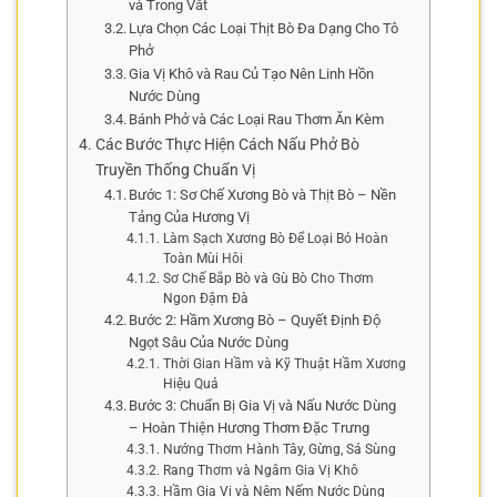
và Trong Vắt
Lựa Chọn Các Loại Thịt Bò Đa Dạng Cho Tô
Phở
Gia Vị Khô và Rau Củ Tạo Nên Linh Hồn
Nước Dùng
Bánh Phở và Các Loại Rau Thơm Ăn Kèm
Các Bước Thực Hiện Cách Nấu Phở Bò
Truyền Thống Chuẩn Vị
Bước 1: Sơ Chế Xương Bò và Thịt Bò – Nền
Tảng Của Hương Vị
Làm Sạch Xương Bò Để Loại Bỏ Hoàn
Toàn Mùi Hôi
Sơ Chế Bắp Bò và Gù Bò Cho Thơm
Ngon Đậm Đà
Bước 2: Hầm Xương Bò – Quyết Định Độ
Ngọt Sâu Của Nước Dùng
Thời Gian Hầm và Kỹ Thuật Hầm Xương
Hiệu Quả
Bước 3: Chuẩn Bị Gia Vị và Nấu Nước Dùng
– Hoàn Thiện Hương Thơm Đặc Trưng
Nướng Thơm Hành Tây, Gừng, Sá Sùng
Rang Thơm và Ngâm Gia Vị Khô
Hầm Gia Vị và Nêm Nếm Nước Dùng