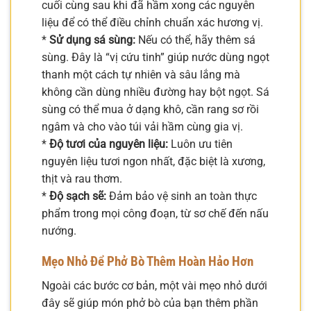
cuối cùng sau khi đã hầm xong các nguyên
liệu để có thể điều chỉnh chuẩn xác hương vị.
*
Sử dụng sá sùng:
Nếu có thể, hãy thêm sá
sùng. Đây là “vị cứu tinh” giúp nước dùng ngọt
thanh một cách tự nhiên và sâu lắng mà
không cần dùng nhiều đường hay bột ngọt. Sá
sùng có thể mua ở dạng khô, cần rang sơ rồi
ngâm và cho vào túi vải hầm cùng gia vị.
*
Độ tươi của nguyên liệu:
Luôn ưu tiên
nguyên liệu tươi ngon nhất, đặc biệt là xương,
thịt và rau thơm.
*
Độ sạch sẽ:
Đảm bảo vệ sinh an toàn thực
phẩm trong mọi công đoạn, từ sơ chế đến nấu
nướng.
Mẹo Nhỏ Để Phở Bò Thêm Hoàn Hảo Hơn
Ngoài các bước cơ bản, một vài mẹo nhỏ dưới
đây sẽ giúp món phở bò của bạn thêm phần