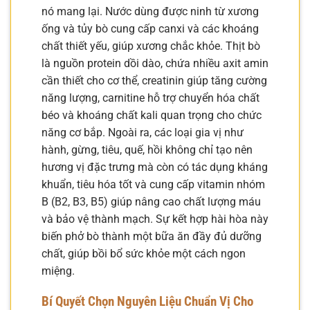
nó mang lại. Nước dùng được ninh từ xương
ống và tủy bò cung cấp canxi và các khoáng
chất thiết yếu, giúp xương chắc khỏe. Thịt bò
là nguồn protein dồi dào, chứa nhiều axit amin
cần thiết cho cơ thể, creatinin giúp tăng cường
năng lượng, carnitine hỗ trợ chuyển hóa chất
béo và khoáng chất kali quan trọng cho chức
năng cơ bắp. Ngoài ra, các loại gia vị như
hành, gừng, tiêu, quế, hồi không chỉ tạo nên
hương vị đặc trưng mà còn có tác dụng kháng
khuẩn, tiêu hóa tốt và cung cấp vitamin nhóm
B (B2, B3, B5) giúp nâng cao chất lượng máu
và bảo vệ thành mạch. Sự kết hợp hài hòa này
biến phở bò thành một bữa ăn đầy đủ dưỡng
chất, giúp bồi bổ sức khỏe một cách ngon
miệng.
Bí Quyết Chọn Nguyên Liệu Chuẩn Vị Cho