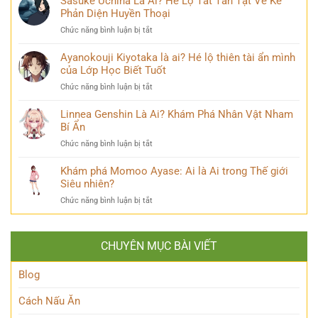
Sasuke Uchiha Là Ai? Hé Lộ Tất Tần Tật Về Kẻ
‘siêu
Bi
Là
Phản Diện Huyền Thoại
năng
kịch
Ai:
lực’
ở
Chức năng bình luận bị tắt
Khám
và
Sasuke
Phá
câu
Uchiha
Ayanokouji Kiyotaka là ai? Hé lộ thiên tài ẩn mình
Pháp
chuyện
Là
của Lớp Học Biết Tuốt
Sư
đời
Ai?
Lý
thú
ở
Chức năng bình luận bị tắt
Hé
Trí
vị
Ayanokouji
Lộ
&
Kiyotaka
Linnea Genshin Là Ai? Khám Phá Nhân Vật Nham
Tất
Số
là
Bí Ẩn
Tần
Phận
ai?
Tật
Bi
ở
Chức năng bình luận bị tắt
Hé
Về
Thương
Linnea
lộ
Kẻ
Genshin
Khám phá Momoo Ayase: Ai là Ai trong Thế giới
thiên
Phản
Là
Siêu nhiên?
tài
Diện
Ai?
ẩn
Huyền
ở
Chức năng bình luận bị tắt
Khám
mình
Thoại
Khám
Phá
của
phá
Nhân
Lớp
Momoo
Vật
Học
CHUYÊN MỤC BÀI VIẾT
Ayase:
Nham
Biết
Ai
Bí
Tuốt
là
Blog
Ẩn
Ai
trong
Cách Nấu Ăn
Thế