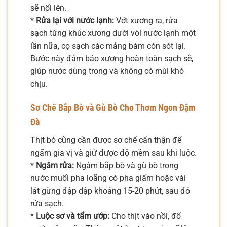
sẽ nổi lên.
*
Rửa lại với nước lạnh:
Vớt xương ra, rửa
sạch từng khúc xương dưới vòi nước lạnh một
lần nữa, cọ sạch các mảng bám còn sót lại.
Bước này đảm bảo xương hoàn toàn sạch sẽ,
giúp nước dùng trong và không có mùi khó
chịu.
Sơ Chế Bắp Bò và Gù Bò Cho Thơm Ngon Đậm
Đà
Thịt bò cũng cần được sơ chế cẩn thận để
ngấm gia vị và giữ được độ mềm sau khi luộc.
*
Ngâm rửa:
Ngâm bắp bò và gù bò trong
nước muối pha loãng có pha giấm hoặc vài
lát gừng đập dập khoảng 15-20 phút, sau đó
rửa sạch.
*
Luộc sơ và tẩm ướp:
Cho thịt vào nồi, đổ