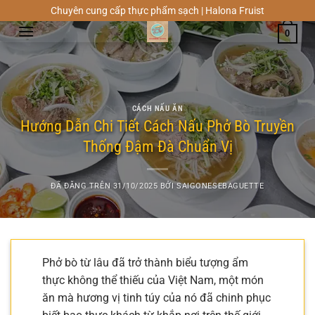
Chuyển
Chuyên cung cấp thực phẩm sạch | Halona Fruist
đến
0
nội
dung
CÁCH NẤU ĂN
Hướng Dẫn Chi Tiết Cách Nấu Phở Bò Truyền
Thống Đậm Đà Chuẩn Vị
ĐÃ ĐĂNG TRÊN
31/10/2025
BỞI
SAIGONESEBAGUETTE
Phở bò từ lâu đã trở thành biểu tượng ẩm
thực không thể thiếu của Việt Nam, một món
ăn mà hương vị tinh túy của nó đã chinh phục