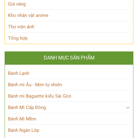
giới
Giá vàng
Siêu
nhiên?
Kho nhân vật anime
Thư viện ảnh
Tổng hợp
DANH MỤC SẢN PHẨM
Bánh Lạnh
Bánh mì Âu - Men tự nhiên
Bánh mì Baguette kiểu Sài Gòn
Bánh Mì Cấp Đông
Bánh Mì Mềm
Bánh Ngàn Lớp