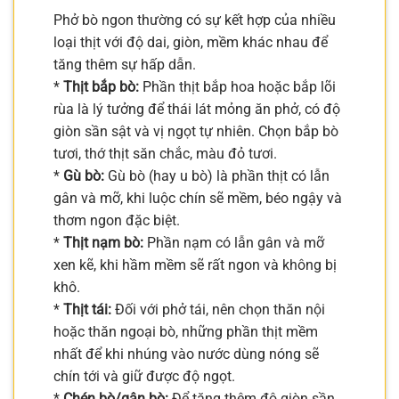
Phở bò ngon thường có sự kết hợp của nhiều
loại thịt với độ dai, giòn, mềm khác nhau để
tăng thêm sự hấp dẫn.
*
Thịt bắp bò:
Phần thịt bắp hoa hoặc bắp lõi
rùa là lý tưởng để thái lát mỏng ăn phở, có độ
giòn sần sật và vị ngọt tự nhiên. Chọn bắp bò
tươi, thớ thịt săn chắc, màu đỏ tươi.
*
Gù bò:
Gù bò (hay u bò) là phần thịt có lẫn
gân và mỡ, khi luộc chín sẽ mềm, béo ngậy và
thơm ngon đặc biệt.
*
Thịt nạm bò:
Phần nạm có lẫn gân và mỡ
xen kẽ, khi hầm mềm sẽ rất ngon và không bị
khô.
*
Thịt tái:
Đối với phở tái, nên chọn thăn nội
hoặc thăn ngoại bò, những phần thịt mềm
nhất để khi nhúng vào nước dùng nóng sẽ
chín tới và giữ được độ ngọt.
*
Chén bò/gân bò:
Để tăng thêm độ giòn sần