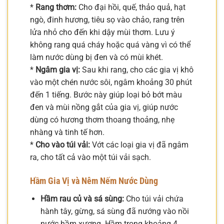
*
Rang thơm:
Cho đại hồi, quế, thảo quả, hạt
ngò, đinh hương, tiêu sọ vào chảo, rang trên
lửa nhỏ cho đến khi dậy mùi thơm. Lưu ý
không rang quá cháy hoặc quá vàng vì có thể
làm nước dùng bị đen và có mùi khét.
*
Ngâm gia vị:
Sau khi rang, cho các gia vị khô
vào một chén nước sôi, ngâm khoảng 30 phút
đến 1 tiếng. Bước này giúp loại bỏ bớt màu
đen và mùi nồng gắt của gia vị, giúp nước
dùng có hương thơm thoang thoảng, nhẹ
nhàng và tinh tế hơn.
*
Cho vào túi vải:
Vớt các loại gia vị đã ngâm
ra, cho tất cả vào một túi vải sạch.
Hầm Gia Vị và Nêm Nếm Nước Dùng
Hầm rau củ và sá sùng:
Cho túi vải chứa
hành tây, gừng, sá sùng đã nướng vào nồi
nước hầm xương. Hầm trong khoảng 4