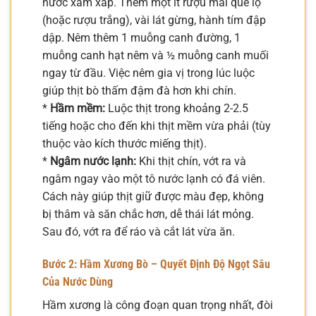
nước xâm xấp. Thêm một ít rượu mai quế lộ
(hoặc rượu trắng), vài lát gừng, hành tím đập
dập. Nêm thêm 1 muỗng canh đường, 1
muỗng canh hạt nêm và ½ muỗng canh muối
ngay từ đầu. Việc nêm gia vị trong lúc luộc
giúp thịt bò thấm đậm đà hơn khi chín.
*
Hầm mềm:
Luộc thịt trong khoảng 2-2.5
tiếng hoặc cho đến khi thịt mềm vừa phải (tùy
thuộc vào kích thước miếng thịt).
*
Ngâm nước lạnh:
Khi thịt chín, vớt ra và
ngâm ngay vào một tô nước lạnh có đá viên.
Cách này giúp thịt giữ được màu đẹp, không
bị thâm và săn chắc hơn, dễ thái lát mỏng.
Sau đó, vớt ra để ráo và cắt lát vừa ăn.
Bước 2: Hầm Xương Bò – Quyết Định Độ Ngọt Sâu
Của Nước Dùng
Hầm xương là công đoạn quan trọng nhất, đòi