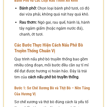
Bánh Phở và Các Loại Rau Thơm Ăn Kèm
Bánh phở:
Chọn loại bánh phở tươi, có độ
dai vừa phải, không quá nát hay quá khô.
Rau thơm:
Ngò gai, rau quế, hành lá, hành
tây ngâm giấm (hoặc ngâm nước đá),
chanh, ớt tươi.
Các Bước Thực Hiện
Cách Nấu Phở Bò
Truyền Thống
Chuẩn Vị
Quy trình nấu phở bò truyền thống bao gồm
nhiều công đoạn, mỗi bước đều cần sự tỉ mỉ
để đạt được hương vị hoàn hảo. Đây là trái
tim của
cách nấu phở bò truyền thống
.
Bước 1: Sơ Chế Xương Bò và Thịt Bò – Nền Tảng
Của Hương Vị
Sơ chế xương và thịt bò đúng cách là yếu tố