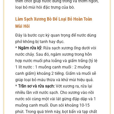
then chốt giúp nước dùng trong và thơm ngon,
loại bỏ mùi hôi đặc trưng của bò.
Làm Sạch Xương Bò Để Loại Bỏ Hoàn Toàn
Mùi Hôi
Đây là bước cực kỳ quan trọng để nước dùng
phở không bị tanh hay đục.
*
Ngâm rửa kỹ:
Rửa sạch xương ống dưới vòi
nước chảy. Sau đó, ngâm xương trong hỗn
hợp nước muối pha loãng và giấm trắng (tỷ lệ
1 lít nước : 1 muỗng canh muối : 2 muỗng
canh giấm) khoảng 2 tiếng. Giấm và muối sẽ
giúp loại bỏ máu thừa và khử mùi hiệu quả.
*
Trần sơ và rửa sạch:
Vớt xương ra, rửa lại
nhiều lần với nước sạch. Cho xương vào nồi
nước sôi cùng một vài lát gừng đập dập và 1
muỗng canh muối. Đun sôi khoảng 10-15
phút. Trong quá trình này, bọt bẩn và tạp chất