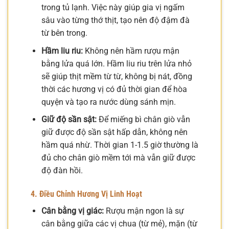
trong tủ lạnh. Việc này giúp gia vị ngấm
sâu vào từng thớ thịt, tạo nên độ đậm đà
từ bên trong.
Hầm liu riu:
Không nên hầm rượu mận
bằng lửa quá lớn. Hầm liu riu trên lửa nhỏ
sẽ giúp thịt mềm từ từ, không bị nát, đồng
thời các hương vị có đủ thời gian để hòa
quyện và tạo ra nước dùng sánh mịn.
Giữ độ sần sật:
Để miếng bì chân giò vẫn
giữ được độ sần sật hấp dẫn, không nên
hầm quá nhừ. Thời gian 1-1.5 giờ thường là
đủ cho chân giò mềm tới mà vẫn giữ được
độ đàn hồi.
4. Điều Chỉnh Hương Vị Linh Hoạt
Cân bằng vị giác:
Rượu mận ngon là sự
cân bằng giữa các vị chua (từ mẻ), mặn (từ