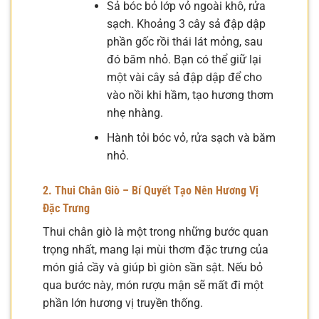
Sả bóc bỏ lớp vỏ ngoài khô, rửa
sạch. Khoảng 3 cây sả đập dập
phần gốc rồi thái lát mỏng, sau
đó băm nhỏ. Bạn có thể giữ lại
một vài cây sả đập dập để cho
vào nồi khi hầm, tạo hương thơm
nhẹ nhàng.
Hành tỏi bóc vỏ, rửa sạch và băm
nhỏ.
2. Thui Chân Giò – Bí Quyết Tạo Nên Hương Vị
Đặc Trưng
Thui chân giò là một trong những bước quan
trọng nhất, mang lại mùi thơm đặc trưng của
món giả cầy và giúp bì giòn sần sật. Nếu bỏ
qua bước này, món rượu mận sẽ mất đi một
phần lớn hương vị truyền thống.