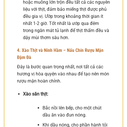
hoặc muỗng lớn trộn đều tất cả các nguyên
liệu với thịt, đảm bảo miếng thịt được phủ
đều gia vị. Ướp trong khoảng thời gian ít
nhất 1-2 giờ. Tốt nhất là ướp qua đêm
trong ngăn mát tủ lạnh để thịt thấm đều và
dậy mùi thơm sâu hơn.
4. Xào Thịt và Ninh Hầm – Nấu Chín Rượu Mận
Đậm Đà
Đây là bước quan trọng nhất, nơi tất cả các
hương vị hòa quyện vào nhau để tạo nên món
rượu mận hoàn chỉnh.
Xào săn thịt:
Bắc nồi lên bếp, cho một chút
dầu ăn vào đun nóng.
Khi dầu nóng, cho phần hành tỏi