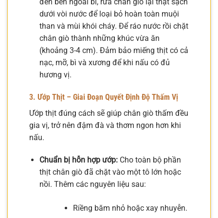
đen bên ngoài bì, rửa chân giò lại thật sạch
dưới vòi nước để loại bỏ hoàn toàn muội
than và mùi khói cháy. Để ráo nước rồi chặt
chân giò thành những khúc vừa ăn
(khoảng 3-4 cm). Đảm bảo miếng thịt có cả
nạc, mỡ, bì và xương để khi nấu có đủ
hương vị.
3. Ướp Thịt – Giai Đoạn Quyết Định Độ Thấm Vị
Ướp thịt đúng cách sẽ giúp chân giò thấm đều
gia vị, trở nên đậm đà và thơm ngon hơn khi
nấu.
Chuẩn bị hỗn hợp ướp:
Cho toàn bộ phần
thịt chân giò đã chặt vào một tô lớn hoặc
nồi. Thêm các nguyên liệu sau:
Riềng băm nhỏ hoặc xay nhuyễn.