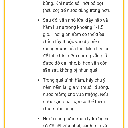
bùng. Khi nước sôi, hớt bỏ bọt
(nếu có) để nước dùng trong hơn.
Sau đó, vặn nhỏ lửa, đậy nắp và
hầm liu riu trong khoảng 1-1.5
giờ. Thời gian hầm có thể điều
chỉnh tùy thuộc vào độ mềm
mong muốn của thịt. Mục tiêu là
để thịt chín mềm nhưng vẫn giữ
được độ dai nhẹ, bì heo vẫn còn
sần sật, không bị nhũn quá.
Trong quá trình hầm, hãy chú ý
nêm nếm lại gia vị (muối, đường,
nước mắm) cho vừa miệng. Nếu
nước cạn quá, bạn có thể thêm
chút nước nóng.
Nước dùng rượu mận lý tưởng sẽ
có độ sệt vừa phải, sánh mịn và