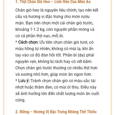
1. Thịt Chân Giò Heo – Linh Hồn Của Món Ăn
Chân giò heo là nguyên liệu chính, tạo nên kết
cấu và hương vị đặc trưng cho món rượu
mận. Bạn nên chọn một cái chân giò trước,
khoảng 1-1.2 kg, còn nguyên phần móng và
có cả phần thịt nạc, mỡ, bì.
*
Cách chọn:
Ưu tiên chọn chân giò tươi, có
màu hồng tự nhiên, không có mùi lạ, khi ấn
tay vào có độ đàn hồi tốt. Phần bì (da) phải
nguyên vẹn, không bị rách hay có vết bầm.
Chọn chân giò trước thường có nhiều thịt hơn
và xương nhỏ hơn, giúp món ăn ngon hơn.
*
Lưu ý:
Tránh chọn chân giò có màu sắc tái
nhợt hoặc thâm đen, có mùi ôi thiu. Điều này
sẽ ảnh hưởng lớn đến chất lượng món ăn cuối
cùng.
2. Riềng – Hương Vị Đặc Trưng Không Thể Thiếu