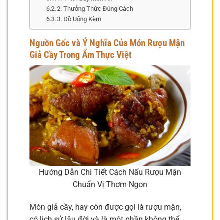
2. Thưởng Thức Đúng Cách
3. Đồ Uống Kèm
Nguồn Gốc và Ý Nghĩa Của Món Rượu Mận
Giả Cầy Trong Ẩm Thực Việt
Hướng Dẫn Chi Tiết Cách Nấu Rượu Mận
Chuẩn Vị Thơm Ngon
Món giả cầy, hay còn được gọi là rượu mận,
có lịch sử lâu đời và là một phần không thể