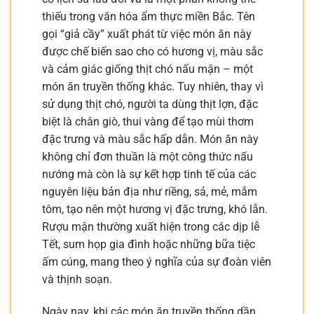
thiếu trong văn hóa ẩm thực miền Bắc. Tên
gọi “giả cầy” xuất phát từ việc món ăn này
được chế biến sao cho có hương vị, màu sắc
và cảm giác giống thịt chó nấu mận – một
món ăn truyền thống khác. Tuy nhiên, thay vì
sử dụng thịt chó, người ta dùng thịt lợn, đặc
biệt là chân giò, thui vàng để tạo mùi thơm
đặc trưng và màu sắc hấp dẫn. Món ăn này
không chỉ đơn thuần là một công thức nấu
nướng mà còn là sự kết hợp tinh tế của các
nguyên liệu bản địa như riềng, sả, mẻ, mắm
tôm, tạo nên một hương vị đặc trưng, khó lẫn.
Rượu mận thường xuất hiện trong các dịp lễ
Tết, sum họp gia đình hoặc những bữa tiệc
ấm cúng, mang theo ý nghĩa của sự đoàn viên
và thịnh soạn.
Ngày nay, khi các món ăn truyền thống dần