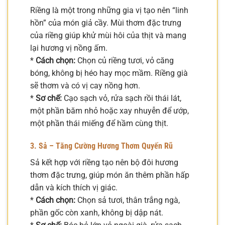
Riềng là một trong những gia vị tạo nên “linh
hồn” của món giả cầy. Mùi thơm đặc trưng
của riềng giúp khử mùi hôi của thịt và mang
lại hương vị nồng ấm.
*
Cách chọn:
Chọn củ riềng tươi, vỏ căng
bóng, không bị héo hay mọc mầm. Riềng già
sẽ thơm và có vị cay nồng hơn.
*
Sơ chế:
Cạo sạch vỏ, rửa sạch rồi thái lát,
một phần băm nhỏ hoặc xay nhuyễn để ướp,
một phần thái miếng để hầm cùng thịt.
3. Sả – Tăng Cường Hương Thơm Quyến Rũ
Sả kết hợp với riềng tạo nên bộ đôi hương
thơm đặc trưng, giúp món ăn thêm phần hấp
dẫn và kích thích vị giác.
*
Cách chọn:
Chọn sả tươi, thân trắng ngà,
phần gốc còn xanh, không bị dập nát.