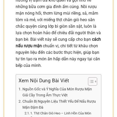
hương vị đậm đà khó quên và gợi nhớ về
những bữa cơm gia đình ấm cúng. Nồi rượu
mận nóng hổi, thơm lừng mùi riềng, sả, mắm
tôm và mẻ, với miếng thịt chân giò heo săn
chắc quyện cùng lớp bì giòn sần sật, luôn là
lựa chọn hoàn hảo để chiêu đãi người thân và
bạn bè. Bài viết này sẽ cung cấp cho bạn
cách
nấu rượu mận
chuẩn vị, chi tiết từ khâu chọn
nguyên liệu đến các bước thực hiện, giúp bạn
tự tin tạo ra món ăn hấp dẫn này ngay tại căn
bếp của mình.
Xem Nội Dung Bài Viết
Nguồn Gốc và Ý Nghĩa Của Món Rượu Mận
Giả Cầy Trong Ẩm Thực Việt
Chuẩn Bị Nguyên Liệu Thiết Yếu Để Nấu Rượu
Mận Đậm Đà
1. Thịt Chân Giò Heo – Linh Hồn Của Món