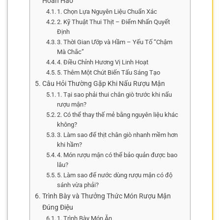
Hoàn Hảo
1. Chọn Lựa Nguyên Liệu Chuẩn Xác
2. Kỹ Thuật Thui Thịt – Điểm Nhấn Quyết
Định
3. Thời Gian Ướp và Hầm – Yếu Tố “Chậm
Mà Chắc”
4. Điều Chỉnh Hương Vị Linh Hoạt
5. Thêm Một Chút Biến Tấu Sáng Tạo
Câu Hỏi Thường Gặp Khi Nấu Rượu Mận
1. Tại sao phải thui chân giò trước khi nấu
rượu mận?
2. Có thể thay thế mẻ bằng nguyên liệu khác
không?
3. Làm sao để thịt chân giò nhanh mềm hơn
khi hầm?
4. Món rượu mận có thể bảo quản được bao
lâu?
5. Làm sao để nước dùng rượu mận có độ
sánh vừa phải?
Trình Bày và Thưởng Thức Món Rượu Mận
Đúng Điệu
1. Trình Bày Món Ăn