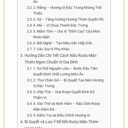
Ăn
2. Riềng – Hương Vị Đặc Trưng Không Thể
Thiếu
3. Sả – Tăng Cường Hương Thơm Quyến Rũ
4. Mẻ – Vị Chua Thanh Đặc Trưng
5. Mắm Tôm – Gia Vị “Đỉnh Cao” Của Món
Rượu Mận
6. Bột Nghệ – Tạo Màu Sắc Hấp Dẫn
7. Các Gia Vị Phụ Khác
Hướng Dẫn Chi Tiết Cách Nấu Rượu Mận
Thơm Ngon Chuẩn Vị Gia Đình
1. Sơ Chế Nguyên Liệu – Bước Đầu Tiên
Quyết Định Chất Lượng Món Ăn
2. Thui Chân Giò – Bí Quyết Tạo Nên Hương
Vị Đặc Trưng
3. Ướp Thịt – Giai Đoạn Quyết Định Độ
Thấm Vị
4. Xào Thịt và Ninh Hầm – Nấu Chín Rượu
Mận Đậm Đà
5. Kiểm Tra và Điều Chỉnh Hương Vị
Bí Quyết và Lưu Ý Để Nồi Rượu Mận Thêm