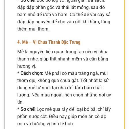
*
Sơ chế:
Bóc bỏ lớp vỏ ngoài già, rửa sạch,
đập dập phần gốc và thái lát mỏng, sau đó
băm nhỏ để ướp và hầm. Có thể để vài cây sả
đập dập nguyên để cho vào nồi khi hầm, tăng
thêm mùi thơm.
4. Mẻ – Vị Chua Thanh Đặc Trưng
Mẻ là nguyên liệu quan trọng tạo nên vị chua
thanh nhẹ, giúp thịt nhanh mềm và cân bằng
hương vị.
*
Cách chọn:
Mẻ phải có màu trắng ngà, mùi
thơm dịu, không quá chua gắt. Tốt nhất là sử
dụng mẻ tự nuôi tại nhà để đảm bảo chất
lượng. Nếu mua ngoài, nên chọn những nơi uy
tín.
*
Sơ chế:
Lọc mẻ qua rây để loại bỏ bã, chỉ lấy
phần nước cốt. Điều này giúp món ăn có độ
mịn và hương vị tinh tế hơn.