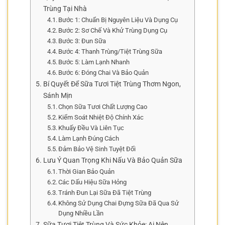
Trùng Tại Nhà
Bước 1: Chuẩn Bị Nguyên Liệu Và Dụng Cụ
Bước 2: Sơ Chế Và Khử Trùng Dụng Cụ
Bước 3: Đun Sữa
Bước 4: Thanh Trùng/Tiệt Trùng Sữa
Bước 5: Làm Lạnh Nhanh
Bước 6: Đóng Chai Và Bảo Quản
Bí Quyết Để Sữa Tươi Tiệt Trùng Thơm Ngon,
Sánh Mịn
Chọn Sữa Tươi Chất Lượng Cao
Kiểm Soát Nhiệt Độ Chính Xác
Khuấy Đều Và Liên Tục
Làm Lạnh Đúng Cách
Đảm Bảo Vệ Sinh Tuyệt Đối
Lưu Ý Quan Trọng Khi Nấu Và Bảo Quản Sữa
Thời Gian Bảo Quản
Các Dấu Hiệu Sữa Hỏng
Tránh Đun Lại Sữa Đã Tiệt Trùng
Không Sử Dụng Chai Đựng Sữa Đã Qua Sử
Dụng Nhiều Lần
Sữa Tươi Tiệt Trùng Và Sức Khỏe: Ai Nên