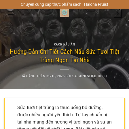
Chuyển
Chuyên cung cấp thực phẩm sạch | Halona Fruist
đến
0
nội
dung
CÁCH NẤU ĂN
Hướng Dẫn Chi Tiết Cách Nấu Sữa Tươi Tiệt
Trùng Ngon Tại Nhà
ĐÃ ĐĂNG TRÊN
31/10/2025
BỞI
SAIGONESEBAGUETTE
Sữa tươi tiệt trùng là thức uống bổ dưỡng,
được nhiều người yêu thích. Tự tay chuẩn bị
tại nhà mang đến hương vị tươi ngon và sự an