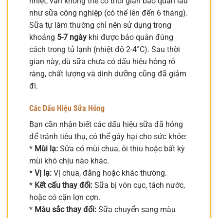
nhiệt, vẫn không thể có thời gian bảo quản lâu
như sữa công nghiệp (có thể lên đến 6 tháng).
Sữa tự làm thường chỉ nên sử dụng trong
khoảng
5-7 ngày
khi được bảo quản đúng
cách trong tủ lạnh (nhiệt độ 2-4°C). Sau thời
gian này, dù sữa chưa có dấu hiệu hỏng rõ
ràng, chất lượng và dinh dưỡng cũng đã giảm
đi.
Các Dấu Hiệu Sữa Hỏng
Bạn cần nhận biết các dấu hiệu sữa đã hỏng
để tránh tiêu thụ, có thể gây hại cho sức khỏe:
*
Mùi lạ:
Sữa có mùi chua, ôi thiu hoặc bất kỳ
mùi khó chịu nào khác.
*
Vị lạ:
Vị chua, đắng hoặc khác thường.
*
Kết cấu thay đổi:
Sữa bị vón cục, tách nước,
hoặc có cặn lợn cợn.
*
Màu sắc thay đổi:
Sữa chuyển sang màu