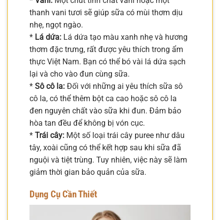
*
Vani:
Một chút tinh chất vani hoặc một
thanh vani tươi sẽ giúp sữa có mùi thơm dịu
nhẹ, ngọt ngào.
*
Lá dứa:
Lá dứa tạo màu xanh nhẹ và hương
thơm đặc trưng, rất được yêu thích trong ẩm
thực Việt Nam. Bạn có thể bó vài lá dứa sạch
lại và cho vào đun cùng sữa.
*
Sô cô la:
Đối với những ai yêu thích sữa sô
cô la, có thể thêm bột ca cao hoặc sô cô la
đen nguyên chất vào sữa khi đun. Đảm bảo
hòa tan đều để không bị vón cục.
*
Trái cây:
Một số loại trái cây puree như dâu
tây, xoài cũng có thể kết hợp sau khi sữa đã
nguội và tiệt trùng. Tuy nhiên, việc này sẽ làm
giảm thời gian bảo quản của sữa.
Dụng Cụ Cần Thiết