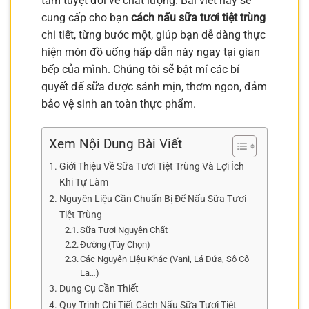
tâm tuyệt đối về chất lượng. Bài viết này sẽ
cung cấp cho bạn
cách nấu sữa tươi tiệt trùng
chi tiết, từng bước một, giúp bạn dễ dàng thực
hiện món đồ uống hấp dẫn này ngay tại gian
bếp của mình. Chúng tôi sẽ bật mí các bí
quyết để sữa được sánh mịn, thơm ngon, đảm
bảo vệ sinh an toàn thực phẩm.
Xem Nội Dung Bài Viết
Giới Thiệu Về Sữa Tươi Tiệt Trùng Và Lợi Ích
Khi Tự Làm
Nguyên Liệu Cần Chuẩn Bị Để Nấu Sữa Tươi
Tiệt Trùng
Sữa Tươi Nguyên Chất
Đường (Tùy Chọn)
Các Nguyên Liệu Khác (Vani, Lá Dứa, Sô Cô
La…)
Dụng Cụ Cần Thiết
Quy Trình Chi Tiết Cách Nấu Sữa Tươi Tiệt