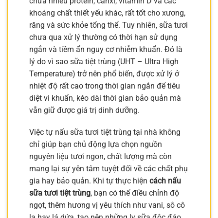
chứa nhiều protein, canxi, vitamin D và các
khoáng chất thiết yếu khác, rất tốt cho xương,
răng và sức khỏe tổng thể. Tuy nhiên, sữa tươi
chưa qua xử lý thường có thời hạn sử dụng
ngắn và tiềm ẩn nguy cơ nhiễm khuẩn. Đó là
lý do vì sao sữa tiệt trùng (UHT – Ultra High
Temperature) trở nên phổ biến, được xử lý ở
nhiệt độ rất cao trong thời gian ngắn để tiêu
diệt vi khuẩn, kéo dài thời gian bảo quản mà
vẫn giữ được giá trị dinh dưỡng.
Việc tự nấu sữa tươi tiệt trùng tại nhà không
chỉ giúp bạn chủ động lựa chọn nguồn
nguyên liệu tươi ngon, chất lượng mà còn
mang lại sự yên tâm tuyệt đối về các chất phụ
gia hay bảo quản. Khi tự thực hiện
cách nấu
sữa tươi tiệt trùng
, bạn có thể điều chỉnh độ
ngọt, thêm hương vị yêu thích như vani, sô cô
la hay lá dứa, tạo nên những ly sữa độc đáo