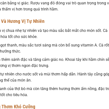
ân bằng vị giác. Rượu vang đỏ đóng vai trò quan trọng trong v
à thấm vị hơn trong quá trình hầm.
 Và Hương Vị Tự Nhiên
 vị chua nhẹ tự nhiên và tạo màu sắc bắt mắt cho món sốt. Cà
hóa tốt cho sức khỏe.
ngọt thanh, màu sắc tươi sáng mà còn bổ sung vitamin A. Cà rốt
thưởng thức.
n thêm sánh đặc và tăng cảm giác no. Khoai tây khi hầm chín s
ơng vị thơm ngon đặc trưng.
t tự nhiên cho nước sốt và mùi thơm hấp dẫn. Hành tây cũng gó
ng thể của món ăn.
tanh của thịt bò mà còn tăng thêm hương thơm ấm nồng, đặc t
ốt cho tiêu hóa.
ng Thơm Khó Cưỡng