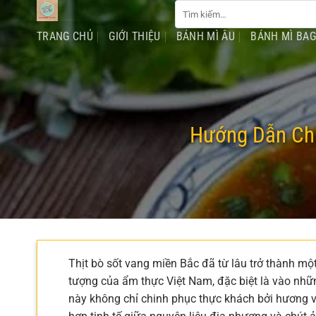
Tìm
Chuyển
kiếm:
đến
TRANG CHỦ
GIỚI THIỆU
BÁNH MÌ ÂU
BÁNH MÌ BA
nội
dung
Hướng Dẫn Chi
Thịt bò sốt vang miền Bắc đã từ lâu trở thành m
tượng của ẩm thực Việt Nam, đặc biệt là vào nh
này không chỉ chinh phục thực khách bởi hương 