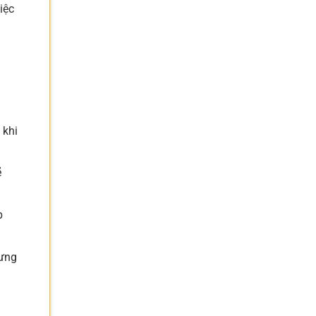
iệc
 khi
ẽ
p
rưng