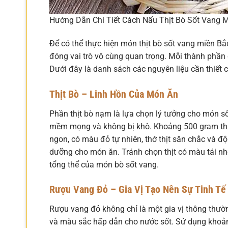
Hướng Dẫn Chi Tiết Cách Nấu Thịt Bò Sốt Vang 
Để có thể thực hiện món thịt bò sốt vang miền Bắ
đóng vai trò vô cùng quan trọng. Mỗi thành phần
Dưới đây là danh sách các nguyên liệu cần thiết 
Thịt Bò – Linh Hồn Của Món Ăn
Phần thịt bò nạm là lựa chọn lý tưởng cho món số
mềm mọng và không bị khô. Khoảng 500 gram thịt 
ngon, có màu đỏ tự nhiên, thớ thịt săn chắc và độ
dưỡng cho món ăn. Tránh chọn thịt có màu tái nh
tổng thể của món bò sốt vang.
Rượu Vang Đỏ – Gia Vị Tạo Nên Sự Tinh Tế
Rượu vang đỏ không chỉ là một gia vị thông thườn
và màu sắc hấp dẫn cho nước sốt. Sử dụng khoản