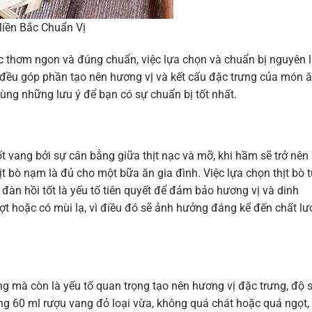
Miền Bắc Chuẩn Vị
c thơm ngon và đúng chuẩn, việc lựa chọn và chuẩn bị nguyên l
 đều góp phần tạo nên hương vị và kết cấu đặc trưng của món ă
cùng những lưu ý để bạn có sự chuẩn bị tốt nhất.
t vang bởi sự cân bằng giữa thịt nạc và mỡ, khi hầm sẽ trở nên
bò nạm là đủ cho một bữa ăn gia đình. Việc lựa chọn thịt bò t
 đàn hồi tốt là yếu tố tiên quyết để đảm bảo hương vị và dinh
ợt hoặc có mùi lạ, vì điều đó sẽ ảnh hưởng đáng kể đến chất l
g mà còn là yếu tố quan trọng tạo nên hương vị đặc trưng, độ 
g 60 ml rượu vang đỏ loại vừa, không quá chát hoặc quá ngọt,