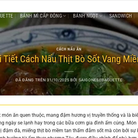
GUETTE
BÁNH MÌ CẤP ĐÔNG
BÁNH NGỌT
SANDWICH
CÁCH NẤU ĂN
 Tiết Cách Nấu Thịt Bò Sốt Vang Miề
ĐÃ ĐĂNG TRÊN
31/10/2025
BỞI
SAIGONESEBAGUETTE
ột món ăn quen thuộc, mang đậm hương vị truyền thống và là bi
ững ngày se lạnh hay trong các bữa cơm gia đình ấm cúng. Món
vị đậm đà, miếng thịt bò mềm tan thấm đẫm sốt mà còn bởi sự 