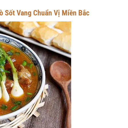
ò Sốt Vang Chuẩn Vị Miền Bắc