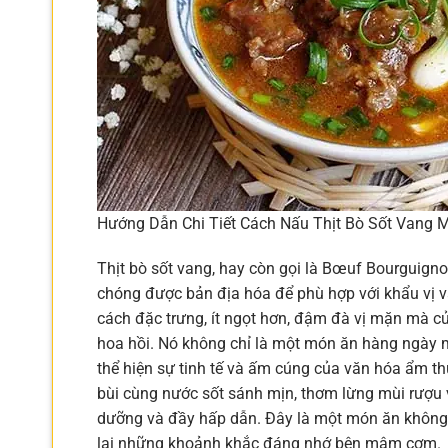
Hướng Dẫn Chi Tiết Cách Nấu Thịt Bò Sốt Vang 
Thịt bò sốt vang, hay còn gọi là Bœuf Bourguign
chóng được bản địa hóa để phù hợp với khẩu vị 
cách đặc trưng, ít ngọt hơn, đậm đà vị mặn mà củ
hoa hồi. Nó không chỉ là một món ăn hàng ngày mà
thể hiện sự tinh tế và ấm cúng của văn hóa ẩm thự
bùi cùng nước sốt sánh mịn, thơm lừng mùi rượu 
dưỡng và đầy hấp dẫn. Đây là một món ăn không 
lại những khoảnh khắc đáng nhớ bên mâm cơm.