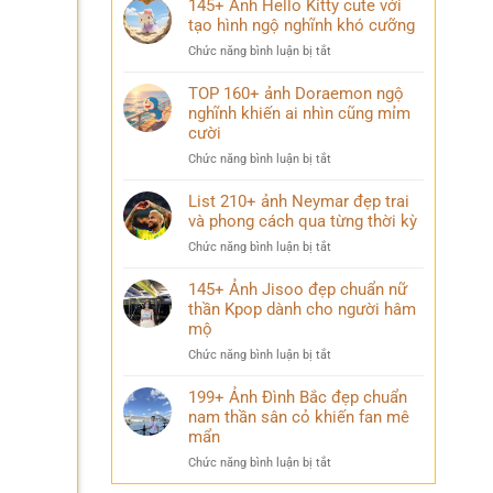
145+ Ảnh Hello Kitty cute với
trường
trai
tạo hình ngộ nghĩnh khó cưỡng
chất
đẹp
lượng
ở
Chức năng bình luận bị tắt
K9
cao
145+
cuốn
đầy
Ảnh
TOP 160+ ảnh Doraemon ngộ
hút
ý
Hello
nghĩnh khiến ai nhìn cũng mỉm
với
nghĩa
Kitty
cười
thần
cute
thái
ở
Chức năng bình luận bị tắt
với
chuẩn
TOP
tạo
nam
160+
List 210+ ảnh Neymar đẹp trai
hình
thần
ảnh
và phong cách qua từng thời kỳ
ngộ
Doraemon
nghĩnh
ở
Chức năng bình luận bị tắt
ngộ
khó
List
nghĩnh
cưỡng
210+
145+ Ảnh Jisoo đẹp chuẩn nữ
khiến
ảnh
thần Kpop dành cho người hâm
ai
Neymar
mộ
nhìn
đẹp
cũng
ở
Chức năng bình luận bị tắt
trai
mỉm
145+
và
cười
Ảnh
199+ Ảnh Đình Bắc đẹp chuẩn
phong
Jisoo
nam thần sân cỏ khiến fan mê
cách
đẹp
qua
mẩn
chuẩn
từng
ở
Chức năng bình luận bị tắt
nữ
thời
199+
thần
kỳ