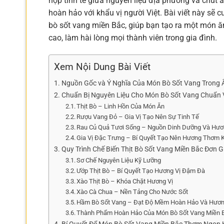
hợp tinh tế giữa nguyên liệu địa phương và chút
hoàn hảo với khẩu vị người Việt. Bài viết này sẽ
bò sốt vang miền Bắc, giúp bạn tạo ra một món ă
cao, làm hài lòng mọi thành viên trong gia đình.
Xem Nội Dung Bài Viết
Nguồn Gốc và Ý Nghĩa Của Món Bò Sốt Vang Trong
Chuẩn Bị Nguyên Liệu Cho Món Bò Sốt Vang Chuẩn 
Thịt Bò – Linh Hồn Của Món Ăn
Rượu Vang Đỏ – Gia Vị Tạo Nên Sự Tinh Tế
Rau Củ Quả Tươi Sống – Nguồn Dinh Dưỡng Và Hươ
Gia Vị Đặc Trưng – Bí Quyết Tạo Nên Hương Thơm 
Quy Trình Chế Biến Thịt Bò Sốt Vang Miền Bắc Đơn G
Sơ Chế Nguyên Liệu Kỹ Lưỡng
Ướp Thịt Bò – Bí Quyết Tạo Hương Vị Đậm Đà
Xào Thịt Bò – Khóa Chặt Hương Vị
Xào Cà Chua – Nền Tảng Cho Nước Sốt
Hầm Bò Sốt Vang – Đạt Độ Mềm Hoàn Hảo Và Hươn
Thành Phẩm Hoàn Hảo Của Món Bò Sốt Vang Miền 