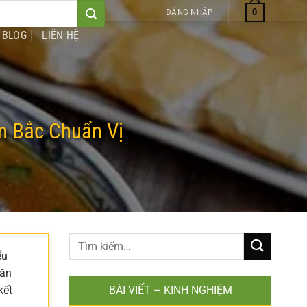
0
ĐĂNG NHẬP
BLOG
LIÊN HỆ
n Bắc Chuẩn Vị
ểu
 ăn
kết
BÀI VIẾT – KINH NGHIỆM