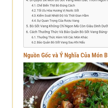
Bí Quyết Để Món Bò Sốt Vang Miền Bắc Thơm Ngon
Chế Biến Thịt Bò Đúng Cách
Tối Ưu Hóa Hương Vị Nước Sốt
Kiểm Soát Nhiệt Độ Và Thời Gian Hầm
Sự Quan Trọng Của Rượu Vang
Bò Sốt Vang Không Chỉ Ngon Mà Còn Giàu Dinh Dư
Cách Thưởng Thức Và Bảo Quản Bò Sốt Vang Đúng
Thưởng Thức Kèm Với Các Món Khác
Bảo Quản Bò Sốt Vang Sau Khi Nấu
Nguồn Gốc và Ý Nghĩa Của Món B