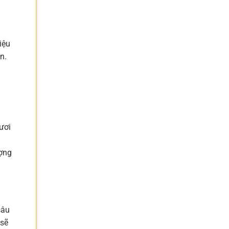
iệu
n.
ươi
ượng
sâu
 sẽ