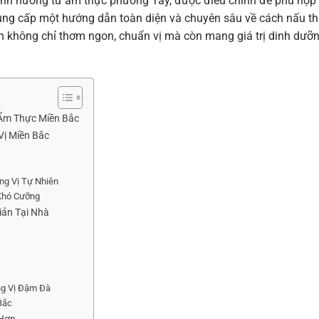
 ảnh hưởng từ ẩm thực phương Tây, được điều chỉnh để phù hợp
 cung cấp một hướng dẫn toàn diện và chuyên sâu về cách nấu th
n không chỉ thơm ngon, chuẩn vị mà còn mang giá trị dinh dưỡ
 Ẩm Thực Miền Bắc
Vị Miền Bắc
ng Vị Tự Nhiên
Khó Cưỡng
iản Tại Nhà
g Vị Đậm Đà
Bắc