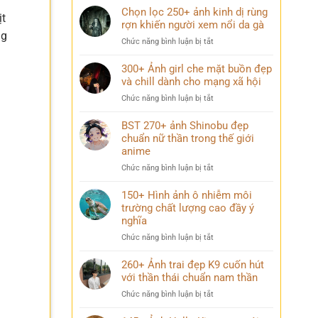
Chọn lọc 250+ ảnh kinh dị rùng
ịt
rợn khiến người xem nổi da gà
ng
ở
Chức năng bình luận bị tắt
Chọn
lọc
300+ Ảnh girl che mặt buồn đẹp
250+
và chill dành cho mạng xã hội
ảnh
ở
Chức năng bình luận bị tắt
kinh
300+
dị
Ảnh
BST 270+ ảnh Shinobu đẹp
rùng
girl
chuẩn nữ thần trong thế giới
rợn
che
anime
khiến
mặt
người
ở
Chức năng bình luận bị tắt
buồn
xem
BST
đẹp
nổi
270+
150+ Hình ảnh ô nhiễm môi
và
da
ảnh
trường chất lượng cao đầy ý
chill
gà
Shinobu
dành
nghĩa
đẹp
cho
ở
Chức năng bình luận bị tắt
chuẩn
mạng
150+
nữ
xã
Hình
260+ Ảnh trai đẹp K9 cuốn hút
thần
hội
ảnh
với thần thái chuẩn nam thần
trong
ô
thế
ở
Chức năng bình luận bị tắt
nhiễm
giới
260+
môi
anime
Ảnh