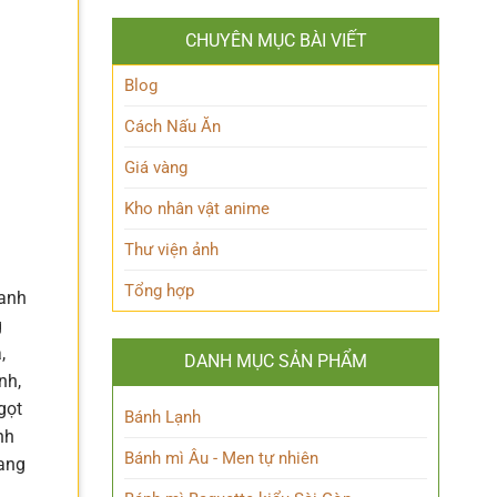
Ảnh
Kpop
Đình
dành
CHUYÊN MỤC BÀI VIẾT
Bắc
cho
đẹp
người
chuẩn
Blog
hâm
nam
mộ
thần
Cách Nấu Ăn
sân
cỏ
Giá vàng
khiến
fan
Kho nhân vật anime
mê
mẩn
Thư viện ảnh
Tổng hợp
hanh
g
,
DANH MỤC SẢN PHẨM
nh,
gọt
Bánh Lạnh
nh
Bánh mì Âu - Men tự nhiên
mang