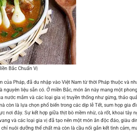
Miền Bắc Chuẩn Vị
on của Pháp, đã du nhập vào Việt Nam từ thời Pháp thuộc và n
và nguyên liệu sẵn có. Ở miền Bắc, món ăn này mang một phon
a nước mắm và các loại gia vị truyền thống như gừng, thảo quả
 còn là lựa chọn phổ biến trong các dịp lễ Tết, sum họp gia đì
c nơi đây. Sự kết hợp giữa thịt bò mềm nhừ, cà rốt, khoai tây n
vang và các loại gia vị đã tạo nên một món ăn độc đáo, giàu di
chỉ nuôi dưỡng thể chất mà còn là cầu nối gắn kết tình cảm, 