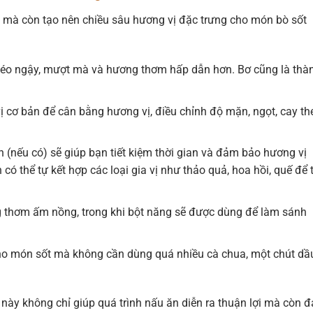
 mà còn tạo nên chiều sâu hương vị đặc trưng cho món bò sốt
 béo ngậy, mượt mà và hương thơm hấp dẫn hơn. Bơ cũng là thà
ị cơ bản để cân bằng hương vị, điều chỉnh độ mặn, ngọt, cay th
n (nếu có) sẽ giúp bạn tiết kiệm thời gian và đảm bảo hương vị
có thể tự kết hợp các loại gia vị như thảo quả, hoa hồi, quế để 
 thơm ấm nồng, trong khi bột năng sẽ được dùng để làm sánh
o món sốt mà không cần dùng quá nhiều cà chua, một chút dầ
 này không chỉ giúp quá trình nấu ăn diễn ra thuận lợi mà còn 