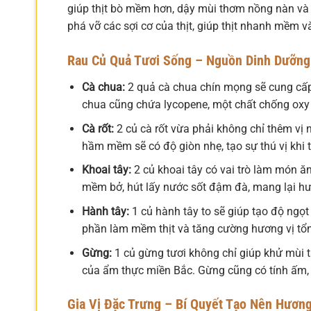
giúp thịt bò mềm hơn, dậy mùi thơm nồng nàn và c
phá vỡ các sợi cơ của thịt, giúp thịt nhanh mềm v
Rau Củ Quả Tươi Sống – Nguồn Dinh Dưỡng
Cà chua:
2 quả cà chua chín mọng sẽ cung cấp
chua cũng chứa lycopene, một chất chống oxy 
Cà rốt:
2 củ cà rốt vừa phải không chỉ thêm vị 
hầm mềm sẽ có độ giòn nhẹ, tạo sự thú vị khi 
Khoai tây:
2 củ khoai tây có vai trò làm món ă
mềm bở, hút lấy nước sốt đậm đà, mang lại hư
Hành tây:
1 củ hành tây to sẽ giúp tạo độ ngọ
phần làm mềm thịt và tăng cường hương vị tổ
Gừng:
1 củ gừng tươi không chỉ giúp khử mùi 
của ẩm thực miền Bắc. Gừng cũng có tính ấm, t
Gia Vị Đặc Trưng – Bí Quyết Tạo Nên Hươ