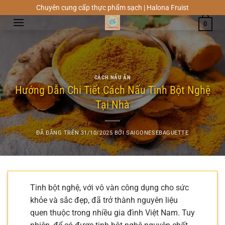
Chuyển
Chuyên cung cấp thực phẩm sạch | Halona Fruist
đến
0
nội
dung
CÁCH NẤU ĂN
Hướng Dẫn Chi Tiết Cách Nấu Tinh Bột Nghệ
Tại Nhà
ĐÃ ĐĂNG TRÊN
31/10/2025
BỞI
SAIGONESEBAGUETTE
Tinh bột nghệ, với vô vàn công dụng cho sức
khỏe và sắc đẹp, đã trở thành nguyên liệu
quen thuộc trong nhiều gia đình Việt Nam. Tuy