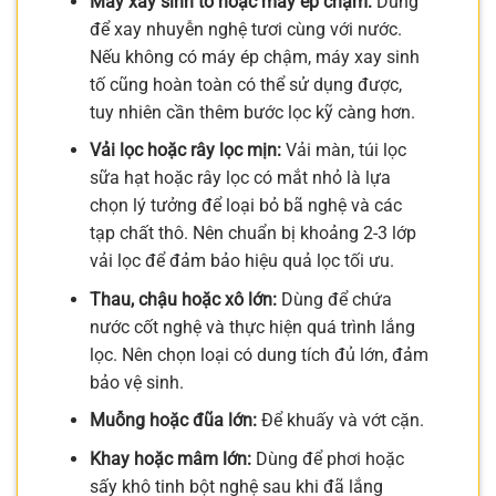
Máy xay sinh tố hoặc máy ép chậm:
Dùng
để xay nhuyễn nghệ tươi cùng với nước.
Nếu không có máy ép chậm, máy xay sinh
tố cũng hoàn toàn có thể sử dụng được,
tuy nhiên cần thêm bước lọc kỹ càng hơn.
Vải lọc hoặc rây lọc mịn:
Vải màn, túi lọc
sữa hạt hoặc rây lọc có mắt nhỏ là lựa
chọn lý tưởng để loại bỏ bã nghệ và các
tạp chất thô. Nên chuẩn bị khoảng 2-3 lớp
vải lọc để đảm bảo hiệu quả lọc tối ưu.
Thau, chậu hoặc xô lớn:
Dùng để chứa
nước cốt nghệ và thực hiện quá trình lắng
lọc. Nên chọn loại có dung tích đủ lớn, đảm
bảo vệ sinh.
Muỗng hoặc đũa lớn:
Để khuấy và vớt cặn.
Khay hoặc mâm lớn:
Dùng để phơi hoặc
sấy khô tinh bột nghệ sau khi đã lắng