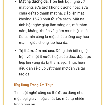
Mặt nạ dưỡng da:
Trộn tinh bột nghệ với
mật ong, sữa tươi không đường hoặc sữa
chua để tạo thành mặt nạ. Đắp lên mặt
khoảng 15-20 phút rồi rửa sạch. Mặt nạ
tinh bột nghệ giúp làm sáng da, mờ thâm
nám, kháng khuẩn và giảm mụn hiệu quả.
Curcumin cũng là một chất chống oxy hóa
mạnh, giúp chống lão hóa da.
Trị thâm, làm mờ sẹo:
Dùng tinh bột nghệ
trộn với một ít nước hoặc dầu dừa, đắp trực
tiếp lên vùng da bị thâm, sẹo. Thực hiện
đều đặn sẽ giúp vết thâm mờ dần và tái
tạo da.
Ứng Dụng Trong Ẩm Thực
Tinh bột nghệ cũng có thể được dùng như
một loại gia vị hoặc chất tạo màu tự nhiên
trong nấu ăn.