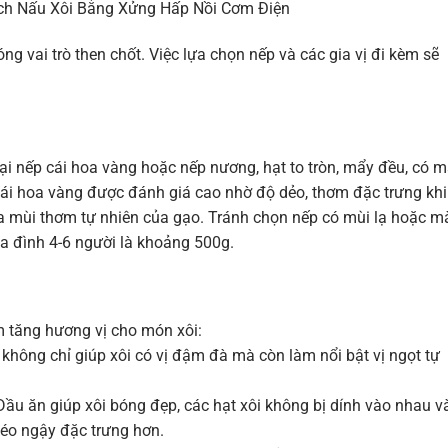
ch Nấu Xôi Bằng Xửng Hấp Nồi Cơm Điện
g vai trò then chốt. Việc lựa chọn nếp và các gia vị đi kèm sẽ
ại nếp cái hoa vàng hoặc nếp nương, hạt to tròn, mẩy đều, có 
 cái hoa vàng được đánh giá cao nhờ độ dẻo, thơm đặc trưng khi
tra mùi thơm tự nhiên của gạo. Tránh chọn nếp có mùi lạ hoặc m
a đình 4-6 người là khoảng 500g.
m tăng hương vị cho món xôi:
không chỉ giúp xôi có vị đậm đà mà còn làm nổi bật vị ngọt tự
 Dầu ăn giúp xôi bóng đẹp, các hạt xôi không bị dính vào nhau v
béo ngậy đặc trưng hơn.