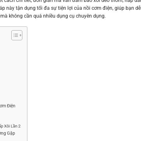
 cách chi tiết, đơn giản mà vẫn đảm bảo xôi dẻo thơm, hấp dẫ
 này tận dụng tối đa sự tiện lợi của nồi cơm điện, giúp bạn dễ
à mà không cần quá nhiều dụng cụ chuyên dụng.
ơm Điện
ấp Xôi Lần 2
ờng Gặp