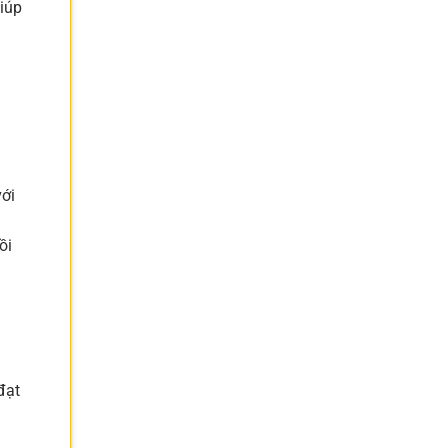
iúp
với
ồi
đạt