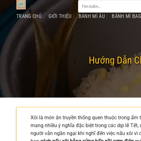
Tìm
Chuyển
kiếm:
đến
TRANG CHỦ
GIỚI THIỆU
BÁNH MÌ ÂU
BÁNH MÌ BA
nội
dung
Hướng Dẫn Ch
Xôi là món ăn truyền thống quen thuộc trong ẩm 
mang nhiều ý nghĩa đặc biệt trong các dịp lễ Tết
người vẫn ngần ngại khi nghĩ đến việc nấu xôi vì 