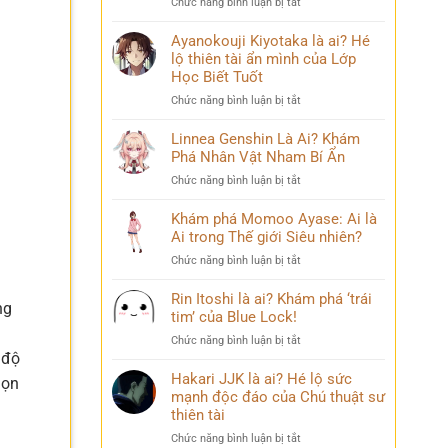
ở
Chức năng bình luận bị tắt
Phá
chuyện
Sasuke
Pháp
đời
Uchiha
Ayanokouji Kiyotaka là ai? Hé
Sư
thú
Là
lộ thiên tài ẩn mình của Lớp
Lý
vị
Ai?
Trí
Học Biết Tuốt
Hé
&
ở
Chức năng bình luận bị tắt
Lộ
Số
Ayanokouji
Tất
Phận
Kiyotaka
Linnea Genshin Là Ai? Khám
Tần
Bi
là
Phá Nhân Vật Nham Bí Ẩn
Tật
Thương
ai?
Về
ở
Chức năng bình luận bị tắt
Hé
Kẻ
Linnea
lộ
Phản
Genshin
Khám phá Momoo Ayase: Ai là
thiên
Diện
Là
Ai trong Thế giới Siêu nhiên?
tài
Huyền
Ai?
ẩn
Thoại
ở
Chức năng bình luận bị tắt
Khám
mình
Khám
Phá
của
phá
Rin Itoshi là ai? Khám phá ‘trái
Nhân
Lớp
ng
Momoo
tim’ của Blue Lock!
Vật
Học
Ayase:
Nham
Biết
ở
Chức năng bình luận bị tắt
Ai
Bí
Tuốt
 độ
Rin
là
Ẩn
Itoshi
Hakari JJK là ai? Hé lộ sức
Ai
họn
là
mạnh độc đáo của Chú thuật sư
trong
ai?
thiên tài
Thế
Khám
giới
ở
Chức năng bình luận bị tắt
phá
Siêu