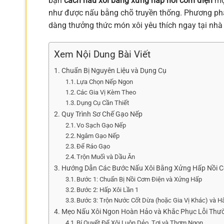
bạn
cách nấu xôi bằng xửng hấp nồi cơm điện
một
như được nấu bằng chõ truyền thống. Phương pháp
dàng thưởng thức món xôi yêu thích ngay tại nh
Xem Nội Dung Bài Viết
Chuẩn Bị Nguyên Liệu và Dụng Cụ
Lựa Chọn Nếp Ngon
Các Gia Vị Kèm Theo
Dụng Cụ Cần Thiết
Quy Trình Sơ Chế Gạo Nếp
Vo Sạch Gạo Nếp
Ngâm Gạo Nếp
Để Ráo Gạo
Trộn Muối và Dầu Ăn
Hướng Dẫn Các Bước Nấu Xôi Bằng Xửng Hấp Nồi C
Bước 1: Chuẩn Bị Nồi Cơm Điện và Xửng Hấp
Bước 2: Hấp Xôi Lần 1
Bước 3: Trộn Nước Cốt Dừa (hoặc Gia Vị Khác) và H
Mẹo Nấu Xôi Ngon Hoàn Hảo và Khắc Phục Lỗi Thư
Bí Quyết Để Xôi Luôn Dẻo, Tơi và Thơm Ngon