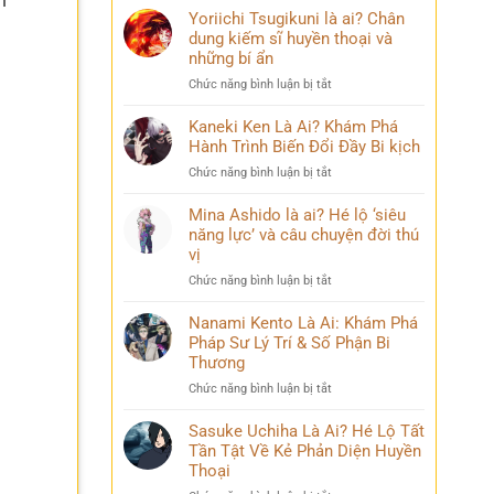
n
Yoriichi Tsugikuni là ai? Chân
dung kiếm sĩ huyền thoại và
những bí ẩn
ở
Chức năng bình luận bị tắt
Yoriichi
Tsugikuni
Kaneki Ken Là Ai? Khám Phá
là
Hành Trình Biến Đổi Đầy Bi kịch
ai?
ở
Chức năng bình luận bị tắt
Chân
Kaneki
dung
Ken
Mina Ashido là ai? Hé lộ ‘siêu
kiếm
Là
năng lực’ và câu chuyện đời thú
sĩ
Ai?
vị
huyền
Khám
thoại
ở
Chức năng bình luận bị tắt
Phá
và
Mina
Hành
những
Ashido
Nanami Kento Là Ai: Khám Phá
Trình
bí
là
Pháp Sư Lý Trí & Số Phận Bi
Biến
ẩn
ai?
Đổi
Thương
Hé
Đầy
ở
Chức năng bình luận bị tắt
lộ
Bi
Nanami
‘siêu
kịch
Kento
Sasuke Uchiha Là Ai? Hé Lộ Tất
năng
Là
Tần Tật Về Kẻ Phản Diện Huyền
lực’
Ai:
và
Thoại
Khám
câu