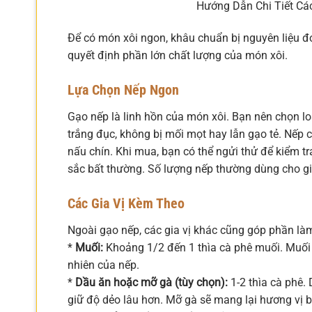
Hướng Dẫn Chi Tiết Cá
Để có món xôi ngon, khâu chuẩn bị nguyên liệu đón
quyết định phần lớn chất lượng của món xôi.
Lựa Chọn Nếp Ngon
Gạo nếp là linh hồn của món xôi. Bạn nên chọn lo
trắng đục, không bị mối mọt hay lẫn gạo tẻ. Nếp
nấu chín. Khi mua, bạn có thể ngửi thử để kiểm 
sắc bất thường. Số lượng nếp thường dùng cho gi
Các Gia Vị Kèm Theo
Ngoài gạo nếp, các gia vị khác cũng góp phần là
*
Muối:
Khoảng 1/2 đến 1 thìa cà phê muối. Muối 
nhiên của nếp.
*
Dầu ăn hoặc mỡ gà (tùy chọn):
1-2 thìa cà phê.
giữ độ dẻo lâu hơn. Mỡ gà sẽ mang lại hương vị 