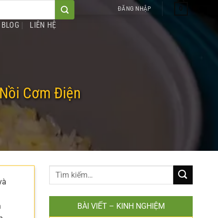
0
ĐĂNG NHẬP
BLOG
LIÊN HỆ
 Nồi Cơm Điện
và
n
BÀI VIẾT – KINH NGHIỆM