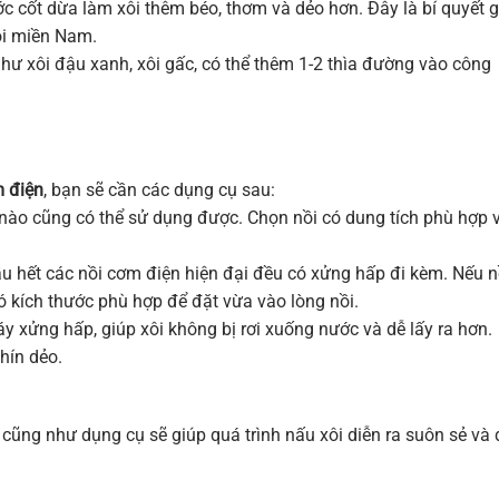
 cốt dừa làm xôi thêm béo, thơm và dẻo hơn. Đây là bí quyết g
ôi miền Nam.
ư xôi đậu xanh, xôi gấc, có thể thêm 1-2 thìa đường vào công
m điện
, bạn sẽ cần các dụng cụ sau:
 nào cũng có thể sử dụng được. Chọn nồi có dung tích phù hợp 
u hết các nồi cơm điện hiện đại đều có xửng hấp đi kèm. Nếu n
ó kích thước phù hợp để đặt vừa vào lòng nồi.
y xửng hấp, giúp xôi không bị rơi xuống nước và dễ lấy ra hơn.
hín dẻo.
 cũng như dụng cụ sẽ giúp quá trình nấu xôi diễn ra suôn sẻ và 