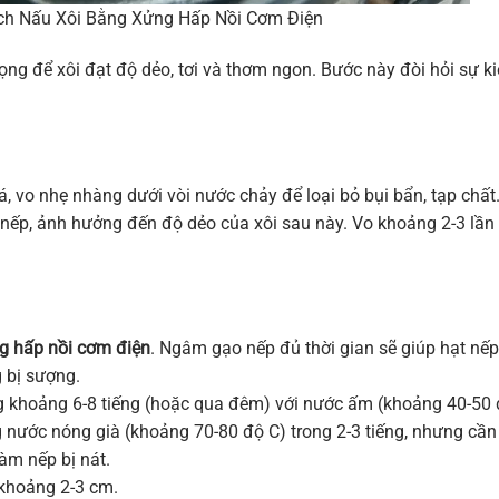
ch Nấu Xôi Bằng Xửng Hấp Nồi Cơm Điện
ng để xôi đạt độ dẻo, tơi và thơm ngon. Bước này đòi hỏi sự k
á, vo nhẹ nhàng dưới vòi nước chảy để loại bỏ bụi bẩn, tạp chất
 nếp, ảnh hưởng đến độ dẻo của xôi sau này. Vo khoảng 2-3 lần
g hấp nồi cơm điện
. Ngâm gạo nếp đủ thời gian sẽ giúp hạt nế
 bị sượng.
g khoảng 6-8 tiếng (hoặc qua đêm) với nước ấm (khoảng 40-50
 nước nóng già (khoảng 70-80 độ C) trong 2-3 tiếng, nhưng cần
àm nếp bị nát.
khoảng 2-3 cm.