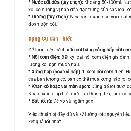
*
Nước cốt dừa (tùy chọn):
Khoảng 50-100ml. Nước
xôi có hương vị hấp dẫn đặc trưng của các loại x
*
Đường (tùy chọn):
Nếu bạn muốn nấu xôi ngọt nh
đoạn trộn xôi.
Dụng Cụ Cần Thiết
Để thực hiện
cách nấu xôi bằng xửng hấp nồi cơ
*
Nồi cơm điện:
Bất kỳ loại nồi cơm điện gia đình
lượng xôi bạn muốn nấu.
*
Xửng hấp (hoặc vỉ hấp) đi kèm nồi cơm điện:
Hầ
của bạn không có, bạn có thể mua xửng hấp rời c
*
Khăn xô hoặc vải màn sạch:
Dùng để lót dưới đá
Khăn cũng giúp hơi nước lưu thông đều, làm xôi c
*
Bát, rổ, rá:
Để vo và ngâm gạo.
Việc chuẩn bị đầy đủ và kỹ lưỡng các nguyên liệu
kết quả tốt nhất.