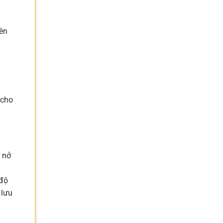
iên
.
 cho
p nở
 độ
 lưu