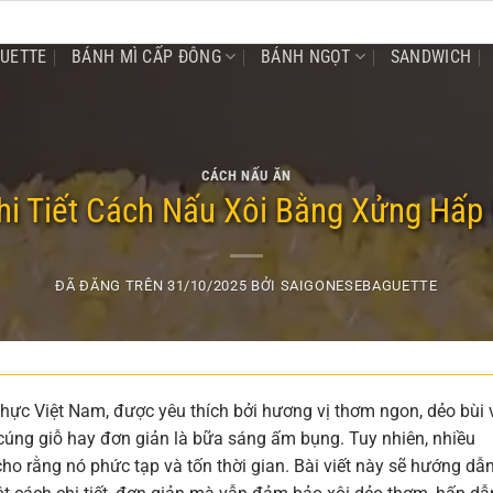
GUETTE
BÁNH MÌ CẤP ĐÔNG
BÁNH NGỌT
SANDWICH
CÁCH NẤU ĂN
i Tiết Cách Nấu Xôi Bằng Xửng Hấp
ĐÃ ĐĂNG TRÊN
31/10/2025
BỞI
SAIGONESEBAGUETTE
thực Việt Nam, được yêu thích bởi hương vị thơm ngon, dẻo bùi 
, cúng giỗ hay đơn giản là bữa sáng ấm bụng. Tuy nhiên, nhiều
cho rằng nó phức tạp và tốn thời gian. Bài viết này sẽ hướng dẫ