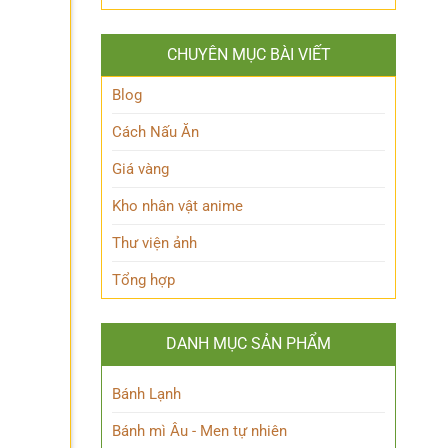
Hakari
‘trái
nhiên?
JJK
tim’
là
của
CHUYÊN MỤC BÀI VIẾT
ai?
Blue
Hé
Lock!
lộ
Blog
sức
mạnh
Cách Nấu Ăn
độc
đáo
Giá vàng
của
Chú
Kho nhân vật anime
thuật
sư
Thư viện ảnh
thiên
tài
Tổng hợp
DANH MỤC SẢN PHẨM
Bánh Lạnh
Bánh mì Âu - Men tự nhiên