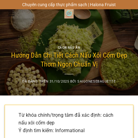
Chuyển
Chuyên cung cấp thực phẩm sạch | Halona Fruist
đến
0
nội
dung
CÁCH NẤU ĂN
Hướng Dẫn Chi Tiết Cách Nấu Xôi Cốm Dẹp
Thơm Ngon Chuẩn Vị
ĐÃ ĐĂNG TRÊN
31/10/2025
BỞI
SAIGONESEBAGUETTE
Từ khóa chính/trọng tâm đã xác định: cách
nấu xôi cốm dẹp
Ý định tìm kiếm: Informational