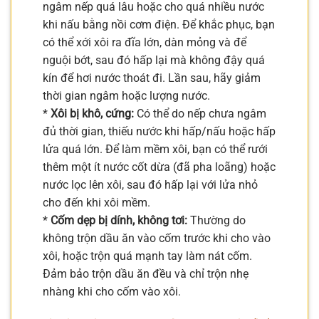
ngâm nếp quá lâu hoặc cho quá nhiều nước
khi nấu bằng nồi cơm điện. Để khắc phục, bạn
có thể xới xôi ra đĩa lớn, dàn mỏng và để
nguội bớt, sau đó hấp lại mà không đậy quá
kín để hơi nước thoát đi. Lần sau, hãy giảm
thời gian ngâm hoặc lượng nước.
*
Xôi bị khô, cứng:
Có thể do nếp chưa ngâm
đủ thời gian, thiếu nước khi hấp/nấu hoặc hấp
lửa quá lớn. Để làm mềm xôi, bạn có thể rưới
thêm một ít nước cốt dừa (đã pha loãng) hoặc
nước lọc lên xôi, sau đó hấp lại với lửa nhỏ
cho đến khi xôi mềm.
*
Cốm dẹp bị dính, không tơi:
Thường do
không trộn dầu ăn vào cốm trước khi cho vào
xôi, hoặc trộn quá mạnh tay làm nát cốm.
Đảm bảo trộn dầu ăn đều và chỉ trộn nhẹ
nhàng khi cho cốm vào xôi.