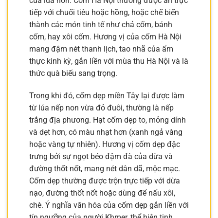
của lúa non. Cốm Hà Nội thường được ăn trực
tiếp với chuối tiêu hoặc hồng, hoặc chế biến
thành các món tinh tế như chả cốm, bánh
cốm, hay xôi cốm. Hương vị của cốm Hà Nội
mang đậm nét thanh lịch, tao nhã của ẩm
thực kinh kỳ, gắn liền với mùa thu Hà Nội và là
thức quà biếu sang trọng.
Trong khi đó, cốm dẹp miền Tây lại được làm
từ lúa nếp non vừa đỏ đuôi, thường là nếp
trắng địa phương. Hạt cốm dẹp to, mỏng dính
và dẹt hơn, có màu nhạt hơn (xanh ngả vàng
hoặc vàng tự nhiên). Hương vị cốm dẹp đặc
trưng bởi sự ngọt béo đậm đà của dừa và
đường thốt nốt, mang nét dân dã, mộc mạc.
Cốm dẹp thường được trộn trực tiếp với dừa
nạo, đường thốt nốt hoặc dùng để nấu xôi,
chè. Ý nghĩa văn hóa của cốm dẹp gắn liền với
tín ngưỡng của người Khmer, thể hiện tinh