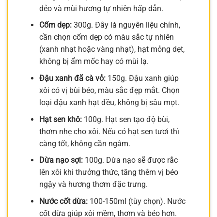
dẻo và mùi hương tự nhiên hấp dẫn.
Cốm dẹp:
300g. Đây là nguyên liệu chính,
cần chọn cốm dẹp có màu sắc tự nhiên
(xanh nhạt hoặc vàng nhạt), hạt mỏng dẹt,
không bị ẩm mốc hay có mùi lạ.
Đậu xanh đã cà vỏ:
150g. Đậu xanh giúp
xôi có vị bùi béo, màu sắc đẹp mắt. Chọn
loại đậu xanh hạt đều, không bị sâu mọt.
Hạt sen khô:
100g. Hạt sen tạo độ bùi,
thơm nhẹ cho xôi. Nếu có hạt sen tươi thì
càng tốt, không cần ngâm.
Dừa nạo sợi:
100g. Dừa nạo sẽ được rắc
lên xôi khi thưởng thức, tăng thêm vị béo
ngậy và hương thơm đặc trưng.
Nước cốt dừa:
100-150ml (tùy chọn). Nước
cốt dừa giúp xôi mềm, thơm và béo hơn.