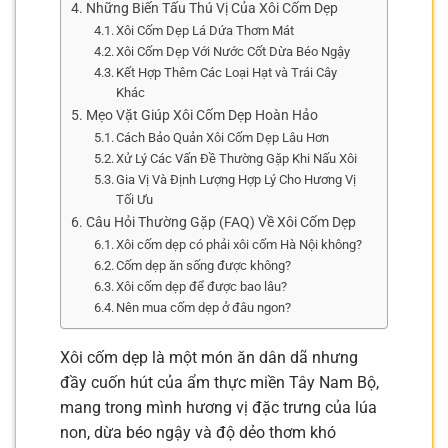
Những Biến Tấu Thú Vị Của Xôi Cốm Dẹp
Xôi Cốm Dẹp Lá Dứa Thơm Mát
Xôi Cốm Dẹp Với Nước Cốt Dừa Béo Ngậy
Kết Hợp Thêm Các Loại Hạt và Trái Cây
Khác
Mẹo Vặt Giúp Xôi Cốm Dẹp Hoàn Hảo
Cách Bảo Quản Xôi Cốm Dẹp Lâu Hơn
Xử Lý Các Vấn Đề Thường Gặp Khi Nấu Xôi
Gia Vị Và Định Lượng Hợp Lý Cho Hương Vị
Tối Ưu
Câu Hỏi Thường Gặp (FAQ) Về Xôi Cốm Dẹp
Xôi cốm dẹp có phải xôi cốm Hà Nội không?
Cốm dẹp ăn sống được không?
Xôi cốm dẹp để được bao lâu?
Nên mua cốm dẹp ở đâu ngon?
Xôi cốm dẹp là một món ăn dân dã nhưng
đầy cuốn hút của ẩm thực miền Tây Nam Bộ,
mang trong mình hương vị đặc trưng của lúa
non, dừa béo ngậy và độ dẻo thơm khó