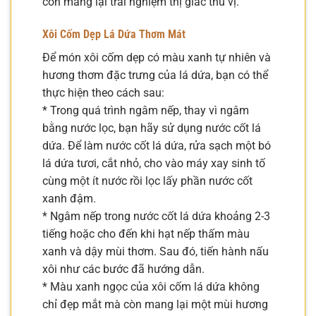
còn mang lại trải nghiệm thị giác thú vị.
Xôi Cốm Dẹp Lá Dứa Thơm Mát
Để món xôi cốm dẹp có màu xanh tự nhiên và
hương thơm đặc trưng của lá dứa, bạn có thể
thực hiện theo cách sau:
* Trong quá trình ngâm nếp, thay vì ngâm
bằng nước lọc, bạn hãy sử dụng nước cốt lá
dứa. Để làm nước cốt lá dứa, rửa sạch một bó
lá dứa tươi, cắt nhỏ, cho vào máy xay sinh tố
cùng một ít nước rồi lọc lấy phần nước cốt
xanh đậm.
* Ngâm nếp trong nước cốt lá dứa khoảng 2-3
tiếng hoặc cho đến khi hạt nếp thấm màu
xanh và dậy mùi thơm. Sau đó, tiến hành nấu
xôi như các bước đã hướng dẫn.
* Màu xanh ngọc của xôi cốm lá dứa không
chỉ đẹp mắt mà còn mang lại một mùi hương