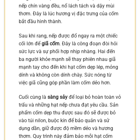
nếp chín vàng đều, nổ lách tách và dậy mùi
thơm. Đây là lúc hương vị đặc trưng của cốm
bắt đầu hình thành.
Sau khi rang, nếp được đổ ngay ra một chiếc
cối lớn để
giã cốm
. Đây là công đoạn đòi hỏi
sức lực và sự phối hợp nhịp nhàng. Hai đến
ba người khỏe mạnh sẽ thay phiên nhau giã
mạnh tay cho đến khi hạt cốm dẹp lép, mỏng
dính và không còn dính chày. Sức nóng từ
việc giã cũng góp phần làm cốm dẻo hơn.
Cuối cùng là
sàng sảy
để loại bỏ hoàn toàn vỏ
trấu và những hạt nếp chưa đạt yêu cầu. Sản
phẩm cốm dẹp thu được sau đó sẽ được bỏ
vào túi nilon, buộc kín để bảo quản và sử
dụng dần, giữ được độ mềm dẻo và hương
thơm. Quy trình này đảm bảo mỗi hạt cốm