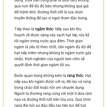
dụng. Dừa nạo cũng phải là dừa rám, không
quá non để đủ độ béo nhưng không quá già
để tránh khô. Đường thốt nốt là lựa chọn
truyền thống để tạo vị ngọt thơm đặc trưng.
Tiếp theo là
ngâm thóc
. Nếp sau khi thu
hoạch về được sàng sảy sạch hạt lép, rửa kỹ
rồi ngâm trong nước qua đêm. Thời gian
ngâm là yếu tố then chốt, cần ngâm đủ độ để
hạt nếp mềm nhưng không bị ngậm nước gây
nhão. Kinh nghiệm của người làm cốm sẽ
quyết định thời gian ngâm tối ưu.
Bước quan trọng không kém là
rang thóc
. Hạt
nếp sau khi ngâm được vớt ra, để ráo và rang
trong chảo đất hoặc nồi om chuyên dụng.
Người ta thường rang cùng với một ít dừa rám
nạo và đường thốt nốt trên lửa vừa. Quá trình
rang đòi hỏi sự đảo đều tay liên tục để hạt