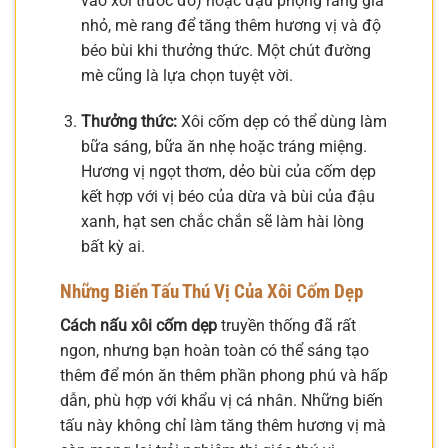
vào xôi trước đó) hoặc đậu phộng rang giã
nhỏ, mè rang để tăng thêm hương vị và độ
béo bùi khi thưởng thức. Một chút đường
mè cũng là lựa chọn tuyệt vời.
Thưởng thức:
Xôi cốm dẹp có thể dùng làm
bữa sáng, bữa ăn nhẹ hoặc tráng miệng.
Hương vị ngọt thơm, dẻo bùi của cốm dẹp
kết hợp với vị béo của dừa và bùi của đậu
xanh, hạt sen chắc chắn sẽ làm hài lòng
bất kỳ ai.
Những Biến Tấu Thú Vị Của Xôi Cốm Dẹp
Cách nấu xôi cốm dẹp
truyền thống đã rất
ngon, nhưng bạn hoàn toàn có thể sáng tạo
thêm để món ăn thêm phần phong phú và hấp
dẫn, phù hợp với khẩu vị cá nhân. Những biến
tấu này không chỉ làm tăng thêm hương vị mà