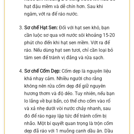
hạt đậu mềm và dễ chín hơn. Sau khi
ngâm, vớt ra để ráo nước.
Sơ chế Hạt Sen:
Đối với hạt sen khô, bạn
cần luộc sơ qua với nước sôi khoảng 15-20
phút cho đến khi hạt sen mềm. Vớt ra để
ráo. Nếu dùng hạt sen tươi, chỉ cần loại bỏ
tâm sen để tránh vị đắng và rửa sạch.
Sơ chế Cốm Dẹp:
Cốm dẹp là nguyên liệu
khá nhạy cảm. Nhiều người cho rằng
không nên rửa cốm dẹp để giữ nguyên
hương thơm và độ dẻo. Tuy nhiên, nếu bạn
lo lắng về bụi bẩn, có thể cho cốm vào rổ
và xả nhẹ dưới vòi nước chảy nhanh, sau
đó để ráo ngay lập tức để tránh cốm bị
nhão. Một bí quyết quan trọng là trộn cốm
dẹp đã ráo với 1 muỗng canh dầu ăn. Dầu