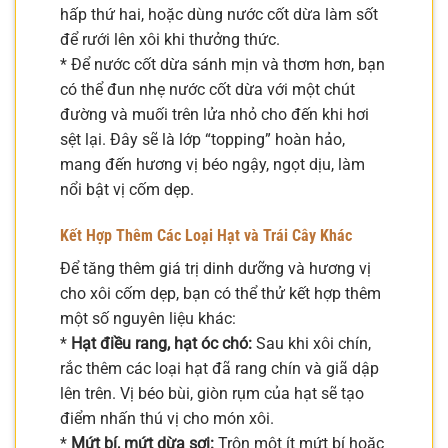
hấp thứ hai, hoặc dùng nước cốt dừa làm sốt
để rưới lên xôi khi thưởng thức.
* Để nước cốt dừa sánh mịn và thơm hơn, bạn
có thể đun nhẹ nước cốt dừa với một chút
đường và muối trên lửa nhỏ cho đến khi hơi
sệt lại. Đây sẽ là lớp “topping” hoàn hảo,
mang đến hương vị béo ngậy, ngọt dịu, làm
nổi bật vị cốm dẹp.
Kết Hợp Thêm Các Loại Hạt và Trái Cây Khác
Để tăng thêm giá trị dinh dưỡng và hương vị
cho xôi cốm dẹp, bạn có thể thử kết hợp thêm
một số nguyên liệu khác:
*
Hạt điều rang, hạt óc chó:
Sau khi xôi chín,
rắc thêm các loại hạt đã rang chín và giã dập
lên trên. Vị béo bùi, giòn rụm của hạt sẽ tạo
điểm nhấn thú vị cho món xôi.
*
Mứt bí, mứt dừa sợi:
Trộn một ít mứt bí hoặc