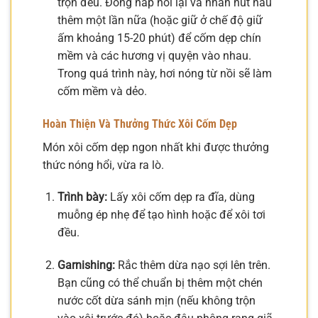
trộn đều. Đóng nắp nồi lại và nhấn nút nấu
thêm một lần nữa (hoặc giữ ở chế độ giữ
ấm khoảng 15-20 phút) để cốm dẹp chín
mềm và các hương vị quyện vào nhau.
Trong quá trình này, hơi nóng từ nồi sẽ làm
cốm mềm và dẻo.
Hoàn Thiện Và Thưởng Thức Xôi Cốm Dẹp
Món xôi cốm dẹp ngon nhất khi được thưởng
thức nóng hổi, vừa ra lò.
Trình bày:
Lấy xôi cốm dẹp ra đĩa, dùng
muỗng ép nhẹ để tạo hình hoặc để xôi tơi
đều.
Garnishing:
Rắc thêm dừa nạo sợi lên trên.
Bạn cũng có thể chuẩn bị thêm một chén
nước cốt dừa sánh mịn (nếu không trộn