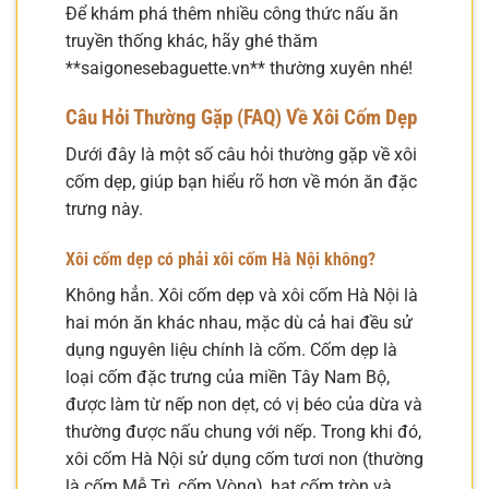
Để khám phá thêm nhiều công thức nấu ăn
truyền thống khác, hãy ghé thăm
**saigonesebaguette.vn** thường xuyên nhé!
Câu Hỏi Thường Gặp (FAQ) Về Xôi Cốm Dẹp
Dưới đây là một số câu hỏi thường gặp về xôi
cốm dẹp, giúp bạn hiểu rõ hơn về món ăn đặc
trưng này.
Xôi cốm dẹp có phải xôi cốm Hà Nội không?
Không hẳn. Xôi cốm dẹp và xôi cốm Hà Nội là
hai món ăn khác nhau, mặc dù cả hai đều sử
dụng nguyên liệu chính là cốm. Cốm dẹp là
loại cốm đặc trưng của miền Tây Nam Bộ,
được làm từ nếp non dẹt, có vị béo của dừa và
thường được nấu chung với nếp. Trong khi đó,
xôi cốm Hà Nội sử dụng cốm tươi non (thường
là cốm Mễ Trì, cốm Vòng), hạt cốm tròn và