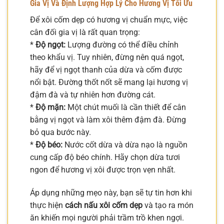
Gia Vị Và Định Lượng Hợp Lý Cho Hương Vị Tối Ưu
Để xôi cốm dẹp có hương vị chuẩn mực, việc
cân đối gia vị là rất quan trọng:
*
Độ ngọt:
Lượng đường có thể điều chỉnh
theo khẩu vị. Tuy nhiên, đừng nên quá ngọt,
hãy để vị ngọt thanh của dừa và cốm được
nổi bật. Đường thốt nốt sẽ mang lại hương vị
đậm đà và tự nhiên hơn đường cát.
*
Độ mặn:
Một chút muối là cần thiết để cân
bằng vị ngọt và làm xôi thêm đậm đà. Đừng
bỏ qua bước này.
*
Độ béo:
Nước cốt dừa và dừa nạo là nguồn
cung cấp độ béo chính. Hãy chọn dừa tươi
ngon để hương vị xôi được trọn vẹn nhất.
Áp dụng những mẹo này, bạn sẽ tự tin hơn khi
thực hiện
cách nấu xôi cốm dẹp
và tạo ra món
ăn khiến mọi người phải trầm trồ khen ngợi.