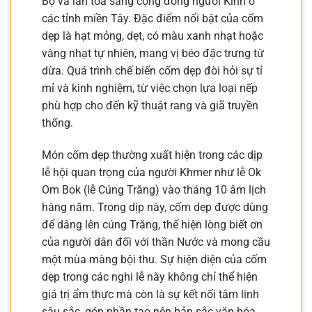
Bộ và lan tỏa sang cộng đồng người Kinh ở
các tỉnh miền Tây. Đặc điểm nổi bật của cốm
dẹp là hạt mỏng, dẹt, có màu xanh nhạt hoặc
vàng nhạt tự nhiên, mang vị béo đặc trưng từ
dừa. Quá trình chế biến cốm dẹp đòi hỏi sự tỉ
mỉ và kinh nghiệm, từ việc chọn lựa loại nếp
phù hợp cho đến kỹ thuật rang và giã truyền
thống.
Món cốm dẹp thường xuất hiện trong các dịp
lễ hội quan trọng của người Khmer như lễ Ok
Om Bok (lễ Cúng Trăng) vào tháng 10 âm lịch
hàng năm. Trong dịp này, cốm dẹp được dùng
để dâng lên cúng Trăng, thể hiện lòng biết ơn
của người dân đối với thần Nước và mong cầu
một mùa màng bội thu. Sự hiện diện của cốm
dẹp trong các nghi lễ này không chỉ thể hiện
giá trị ẩm thực mà còn là sự kết nối tâm linh
sâu sắc, góp phần tạo nên bản sắc văn hóa