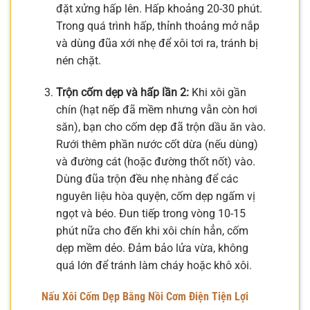
đặt xửng hấp lên. Hấp khoảng 20-30 phút.
Trong quá trình hấp, thỉnh thoảng mở nắp
và dùng đũa xới nhẹ để xôi tơi ra, tránh bị
nén chặt.
Trộn cốm dẹp và hấp lần 2:
Khi xôi gần
chín (hạt nếp đã mềm nhưng vẫn còn hơi
săn), bạn cho cốm dẹp đã trộn dầu ăn vào.
Rưới thêm phần nước cốt dừa (nếu dùng)
và đường cát (hoặc đường thốt nốt) vào.
Dùng đũa trộn đều nhẹ nhàng để các
nguyên liệu hòa quyện, cốm dẹp ngấm vị
ngọt và béo. Đun tiếp trong vòng 10-15
phút nữa cho đến khi xôi chín hẳn, cốm
dẹp mềm dẻo. Đảm bảo lửa vừa, không
quá lớn để tránh làm cháy hoặc khô xôi.
Nấu Xôi Cốm Dẹp Bằng Nồi Cơm Điện Tiện Lợi