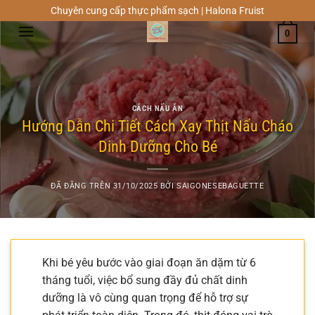
Chuyển
Chuyên cung cấp thực phẩm sạch | Halona Fruist
đến
0
nội
dung
CÁCH NẤU ĂN
Hướng Dẫn Chi Tiết Cách Xay Thịt Nấu Cháo
Dinh Dưỡng Cho Bé
ĐÃ ĐĂNG TRÊN
31/10/2025
BỞI
SAIGONESEBAGUETTE
Khi bé yêu bước vào giai đoạn ăn dặm từ 6
tháng tuổi, việc bổ sung đầy đủ chất dinh
dưỡng là vô cùng quan trọng để hỗ trợ sự