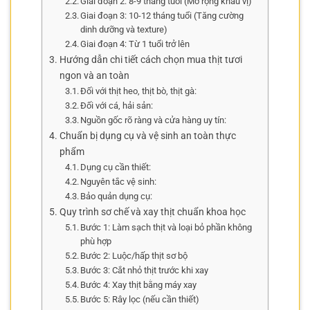
Giai đoạn 2: 8-9 tháng tuổi (Mở rộng khẩu vị)
Giai đoạn 3: 10-12 tháng tuổi (Tăng cường
dinh dưỡng và texture)
Giai đoạn 4: Từ 1 tuổi trở lên
Hướng dẫn chi tiết cách chọn mua thịt tươi
ngon và an toàn
Đối với thịt heo, thịt bò, thịt gà:
Đối với cá, hải sản:
Nguồn gốc rõ ràng và cửa hàng uy tín:
Chuẩn bị dụng cụ và vệ sinh an toàn thực
phẩm
Dụng cụ cần thiết:
Nguyên tắc vệ sinh:
Bảo quản dụng cụ:
Quy trình sơ chế và xay thịt chuẩn khoa học
Bước 1: Làm sạch thịt và loại bỏ phần không
phù hợp
Bước 2: Luộc/hấp thịt sơ bộ
Bước 3: Cắt nhỏ thịt trước khi xay
Bước 4: Xay thịt bằng máy xay
Bước 5: Rây lọc (nếu cần thiết)