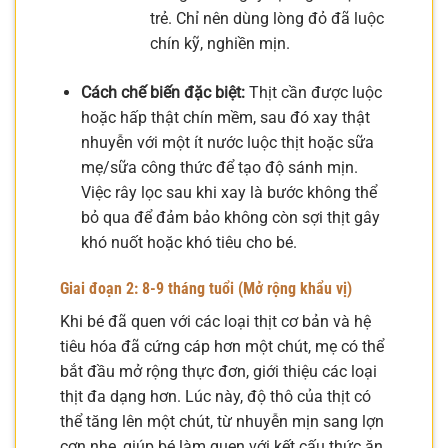
trẻ. Chỉ nên dùng lòng đỏ đã luộc
chín kỹ, nghiền mịn.
Cách chế biến đặc biệt:
Thịt cần được luộc
hoặc hấp thật chín mềm, sau đó xay thật
nhuyễn với một ít nước luộc thịt hoặc sữa
mẹ/sữa công thức để tạo độ sánh mịn.
Việc rây lọc sau khi xay là bước không thể
bỏ qua để đảm bảo không còn sợi thịt gây
khó nuốt hoặc khó tiêu cho bé.
Giai đoạn 2: 8-9 tháng tuổi (Mở rộng khẩu vị)
Khi bé đã quen với các loại thịt cơ bản và hệ
tiêu hóa đã cứng cáp hơn một chút, mẹ có thể
bắt đầu mở rộng thực đơn, giới thiệu các loại
thịt đa dạng hơn. Lúc này, độ thô của thịt có
thể tăng lên một chút, từ nhuyễn mịn sang lợn
cợn nhẹ, giúp bé làm quen với kết cấu thức ăn