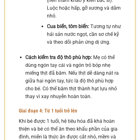
(nên tham khảo ý kiến bác sĩ).
Luộc hoặc hấp, gỡ xương và dằm
nhỏ.
Cua biển, tôm biển:
Tương tự như
hải sản nước ngọt, cần sơ chế kỹ
và theo dõi phản ứng dị ứng.
Cách kiểm tra độ thô phù hợp:
Mẹ có thể
dùng ngón tay cái và ngón trỏ bóp nhẹ
miếng thịt đã băm. Nếu thịt dễ dàng nát ra
giữa hai ngón tay, tức là độ thô phù hợp
cho bé. Có thể băm thịt thành hạt lựu nhỏ
thay vì xay nhuyễn hoàn toàn.
Giai đoạn 4: Từ 1 tuổi trở lên
Khi bé được 1 tuổi, hệ tiêu hóa đã khá hoàn
thiện và bé có thể ăn theo khẩu phần của gia
đình, miễn là thức ăn được cắt nhỏ, mềm và