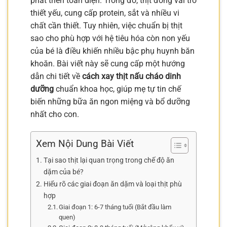
phát triển toàn diện. Trong đó, thịt đóng vai trò
thiết yếu, cung cấp protein, sắt và nhiều vi
chất cần thiết. Tuy nhiên, việc chuẩn bị thịt
sao cho phù hợp với hệ tiêu hóa còn non yếu
của bé là điều khiến nhiều bậc phụ huynh băn
khoăn. Bài viết này sẽ cung cấp một hướng
dẫn chi tiết về
cách xay thịt nấu cháo dinh
dưỡng
chuẩn khoa học, giúp mẹ tự tin chế
biến những bữa ăn ngon miệng và bổ dưỡng
nhất cho con.
Xem Nội Dung Bài Viết
Tại sao thịt lại quan trọng trong chế độ ăn
dặm của bé?
Hiểu rõ các giai đoạn ăn dặm và loại thịt phù
hợp
Giai đoạn 1: 6-7 tháng tuổi (Bắt đầu làm
quen)