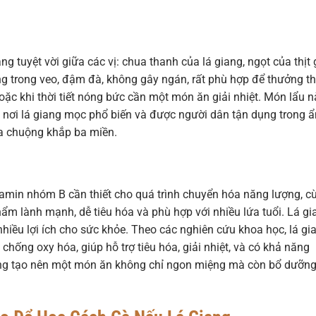
u
 tuyệt vời giữa các vị: chua thanh của lá giang, ngọt của thịt 
ng trong veo, đậm đà, không gây ngán, rất phù hợp để thưởng t
ặc khi thời tiết nóng bức cần một món ăn giải nhiệt. Món lẩu n
nơi lá giang mọc phổ biến và được người dân tận dụng trong 
a chuộng khắp ba miền.
itamin nhóm B cần thiết cho quá trình chuyển hóa năng lượng, c
hẩm lành mạnh, dễ tiêu hóa và phù hợp với nhiều lứa tuổi. Lá gi
iều lợi ích cho sức khỏe. Theo các nghiên cứu khoa học, lá gi
chống oxy hóa, giúp hỗ trợ tiêu hóa, giải nhiệt, và có khả năng
iang tạo nên một món ăn không chỉ ngon miệng mà còn bổ dưỡng,