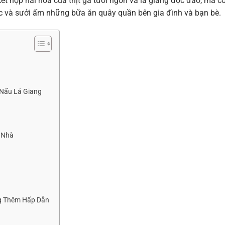
kết hợp hài hòa của thịt gà tươi ngon và lá giang độc đáo, mà c
iác và sưởi ấm những bữa ăn quây quần bên gia đình và bạn bè.
 Nấu Lá Giang
i Nhà
ng Thêm Hấp Dẫn