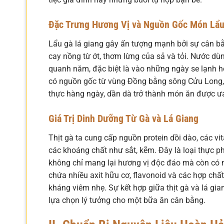
Đặc Trưng Hương Vị và Nguồn Gốc Món Lẩ
Lẩu gà lá giang gây ấn tượng mạnh bởi sự cân bằng
cay nồng từ ớt, thơm lừng của sả và tỏi. Nước dù
quanh năm, đặc biệt là vào những ngày se lạnh ho
có nguồn gốc từ vùng Đồng bằng sông Cửu Long, 
thực hàng ngày, dần dà trở thành món ăn được ư
Giá Trị Dinh Dưỡng Từ Gà và Lá Giang
Thịt gà ta cung cấp nguồn protein dồi dào, các v
các khoáng chất như sắt, kẽm. Đây là loại thực p
không chỉ mang lại hương vị độc đáo mà còn có nh
chứa nhiều axit hữu cơ, flavonoid và các hợp chất 
kháng viêm nhẹ. Sự kết hợp giữa thịt gà và lá g
lựa chọn lý tưởng cho một bữa ăn cân bằng.