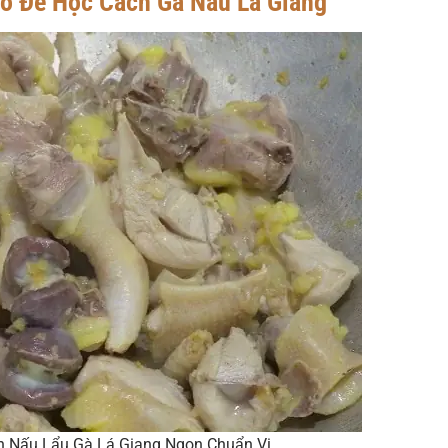
ảo Để Học Cách Gà Nấu Lá Giang
 Nấu Lẩu Gà Lá Giang Ngon Chuẩn Vị