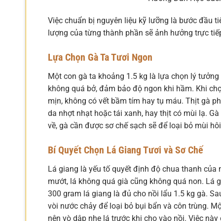
Việc chuẩn bị nguyên liệu kỹ lưỡng là bước đầu ti
lượng của từng thành phần sẽ ảnh hưởng trực tiế
Lựa Chọn Gà Ta Tươi Ngon
Một con gà ta khoảng 1.5 kg là lựa chọn lý tưởng 
không quá bở, đảm bảo độ ngon khi hầm. Khi chọn
mịn, không có vết bầm tím hay tụ máu. Thịt gà ph
da nhợt nhạt hoặc tái xanh, hay thịt có mùi lạ. G
về, gà cần được sơ chế sạch sẽ để loại bỏ mùi hô
Bí Quyết Chọn Lá Giang Tươi và Sơ Chế
Lá giang là yếu tố quyết định độ chua thanh của
mướt, lá không quá già cũng không quá non. Lá gi
300 gram lá giang là đủ cho nồi lẩu 1.5 kg gà. S
vòi nước chảy để loại bỏ bụi bẩn và côn trùng. Mộ
nên vò dập nhẹ lá trước khi cho vào nồi. Việc này