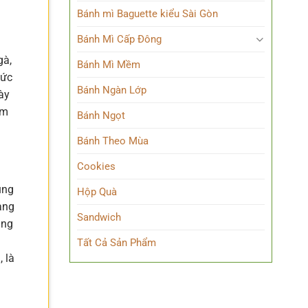
Bánh mì Baguette kiểu Sài Gòn
Bánh Mì Cấp Đông
gà,
Bánh Mì Mềm
hức
Bánh Ngàn Lớp
ày
ẩm
Bánh Ngọt
Bánh Theo Mùa
Cookies
ùng
Hộp Quà
ang
Sandwich
ang
Tất Cả Sản Phẩm
 là