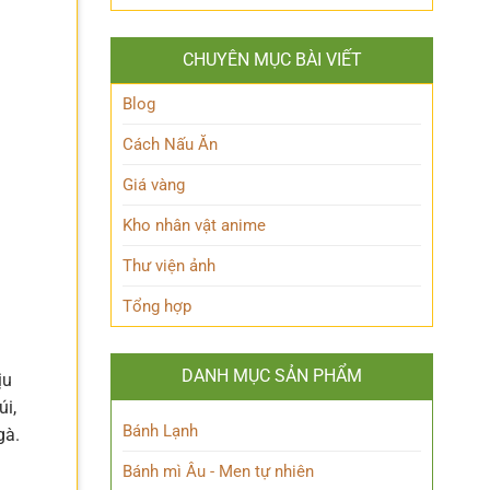
Hakari
‘trái
nhiên?
JJK
tim’
là
của
CHUYÊN MỤC BÀI VIẾT
ai?
Blue
Hé
Lock!
lộ
Blog
sức
mạnh
Cách Nấu Ăn
độc
đáo
Giá vàng
của
Chú
Kho nhân vật anime
thuật
sư
Thư viện ảnh
thiên
tài
Tổng hợp
DANH MỤC SẢN PHẨM
ịu
úi,
Bánh Lạnh
gà.
a
Bánh mì Âu - Men tự nhiên