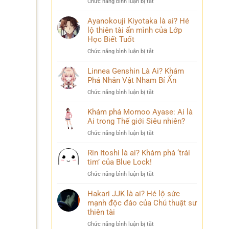
ở
Chức năng bình luận bị tắt
Phá
chuyện
Sasuke
Pháp
đời
Uchiha
Ayanokouji Kiyotaka là ai? Hé
Sư
thú
Là
lộ thiên tài ẩn mình của Lớp
Lý
vị
Ai?
Trí
Học Biết Tuốt
Hé
&
ở
Chức năng bình luận bị tắt
Lộ
Số
Ayanokouji
Tất
Phận
Kiyotaka
Linnea Genshin Là Ai? Khám
Tần
Bi
là
Phá Nhân Vật Nham Bí Ẩn
Tật
Thương
ai?
Về
ở
Chức năng bình luận bị tắt
Hé
Kẻ
Linnea
lộ
Phản
Genshin
Khám phá Momoo Ayase: Ai là
thiên
Diện
Là
Ai trong Thế giới Siêu nhiên?
tài
Huyền
Ai?
ẩn
Thoại
ở
Chức năng bình luận bị tắt
Khám
mình
Khám
Phá
của
phá
Rin Itoshi là ai? Khám phá ‘trái
Nhân
Lớp
Momoo
tim’ của Blue Lock!
Vật
Học
Ayase:
Nham
Biết
ở
Chức năng bình luận bị tắt
Ai
Bí
Tuốt
Rin
là
Ẩn
Itoshi
Hakari JJK là ai? Hé lộ sức
Ai
là
mạnh độc đáo của Chú thuật sư
trong
ai?
thiên tài
Thế
Khám
giới
ở
Chức năng bình luận bị tắt
phá
Siêu