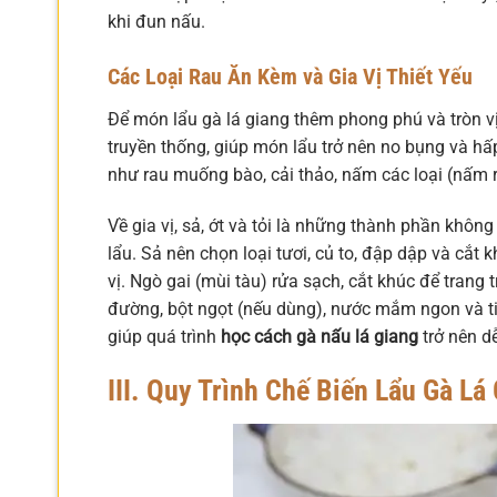
khi đun nấu.
Các Loại Rau Ăn Kèm và Gia Vị Thiết Yếu
Để món lẩu gà lá giang thêm phong phú và tròn vị
truyền thống, giúp món lẩu trở nên no bụng và hấ
như rau muống bào, cải thảo, nấm các loại (nấm
Về gia vị, sả, ớt và tỏi là những thành phần khôn
lẩu. Sả nên chọn loại tươi, củ to, đập dập và cắt
vị. Ngò gai (mùi tàu) rửa sạch, cắt khúc để trang
đường, bột ngọt (nếu dùng), nước mắm ngon và ti
giúp quá trình
học cách gà nấu lá giang
trở nên d
III. Quy Trình Chế Biến Lẩu Gà Lá