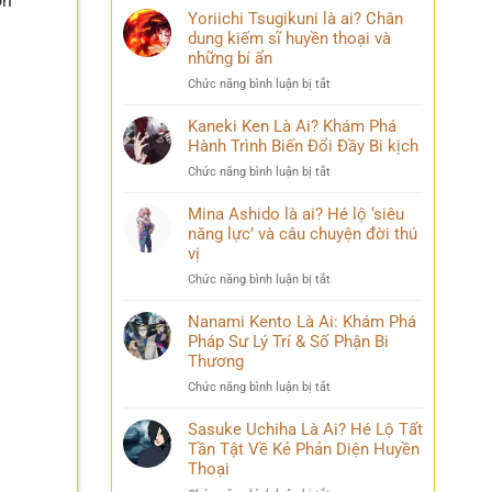
òn
Yoriichi Tsugikuni là ai? Chân
dung kiếm sĩ huyền thoại và
những bí ẩn
ở
Chức năng bình luận bị tắt
Yoriichi
Tsugikuni
Kaneki Ken Là Ai? Khám Phá
là
Hành Trình Biến Đổi Đầy Bi kịch
ai?
ở
Chức năng bình luận bị tắt
Chân
Kaneki
dung
Ken
Mina Ashido là ai? Hé lộ ‘siêu
kiếm
Là
năng lực’ và câu chuyện đời thú
sĩ
Ai?
vị
huyền
Khám
thoại
ở
Chức năng bình luận bị tắt
Phá
và
Mina
Hành
những
Ashido
Nanami Kento Là Ai: Khám Phá
Trình
bí
là
Pháp Sư Lý Trí & Số Phận Bi
Biến
ẩn
ai?
Đổi
Thương
Hé
Đầy
ở
Chức năng bình luận bị tắt
lộ
Bi
Nanami
‘siêu
kịch
Kento
Sasuke Uchiha Là Ai? Hé Lộ Tất
năng
Là
Tần Tật Về Kẻ Phản Diện Huyền
lực’
Ai:
và
Thoại
Khám
câu