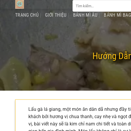
Tìm
Chuyển
kiếm:
đến
TRANG CHỦ
GIỚI THIỆU
BÁNH MÌ ÂU
BÁNH MÌ BA
nội
dung
Hướng Dẫn
Lẩu gà lá giang, một món ăn dân dã nhưng đầy ti
khách bởi hương vị chua thanh, cay nhẹ và ngọt 
vị, bài viết này sẽ là kim chỉ nam chi tiết và toàn