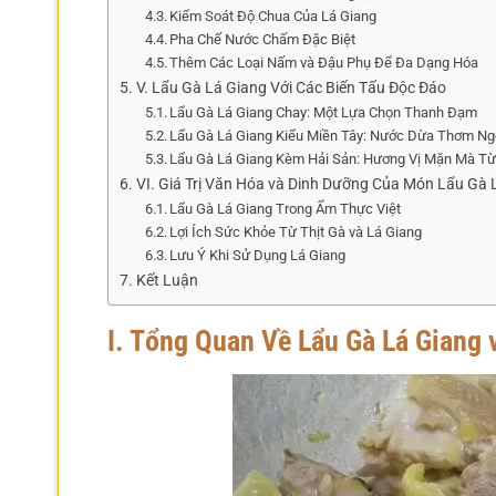
Kiểm Soát Độ Chua Của Lá Giang
Pha Chế Nước Chấm Đặc Biệt
Thêm Các Loại Nấm và Đậu Phụ Để Đa Dạng Hóa
V. Lẩu Gà Lá Giang Với Các Biến Tấu Độc Đáo
Lẩu Gà Lá Giang Chay: Một Lựa Chọn Thanh Đạm
Lẩu Gà Lá Giang Kiểu Miền Tây: Nước Dừa Thơm Ng
Lẩu Gà Lá Giang Kèm Hải Sản: Hương Vị Mặn Mà Từ
VI. Giá Trị Văn Hóa và Dinh Dưỡng Của Món Lẩu Gà 
Lẩu Gà Lá Giang Trong Ẩm Thực Việt
Lợi Ích Sức Khỏe Từ Thịt Gà và Lá Giang
Lưu Ý Khi Sử Dụng Lá Giang
Kết Luận
I. Tổng Quan Về Lẩu Gà Lá Giang 