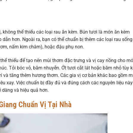
, không thể thiếu các loại rau ăn kèm. Bún tươi là món ăn kèm
p dẫn hơn. Ngoài ra, bạn có thể chuẩn bị thêm các loại rau sống
 rơm, nấm kim châm), hoặc đậu phụ non.
g thể thiếu để tạo nên mùi thơm đặc trưng và vị cay nồng cho m
 khúc. Tỏi bóc vỏ, băm nhuyễn. Ớt tươi cắt lát hoặc băm nhỏ tùy 
 trí và tăng thêm hương thơm. Các gia vị cơ bản khác bao gồm m
êu xay. Việc chuẩn bị đầy đủ và đúng cách các nguyên liệu này
ễ dàng và hiệu quả hơn.
 Giang Chuẩn Vị Tại Nhà