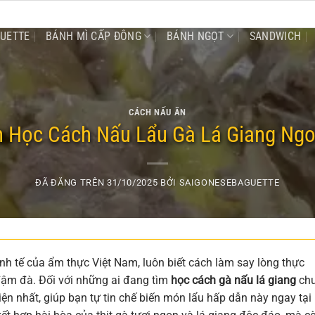
GUETTE
BÁNH MÌ CẤP ĐÔNG
BÁNH NGỌT
SANDWICH
CÁCH NẤU ĂN
 Học Cách Nấu Lẩu Gà Lá Giang Ngo
ĐÃ ĐĂNG TRÊN
31/10/2025
BỞI
SAIGONESEBAGUETTE
nh tế của ẩm thực Việt Nam, luôn biết cách làm say lòng thực
đậm đà. Đối với những ai đang tìm
học cách gà nấu lá giang
ch
 diện nhất, giúp bạn tự tin chế biến món lẩu hấp dẫn này ngay tại