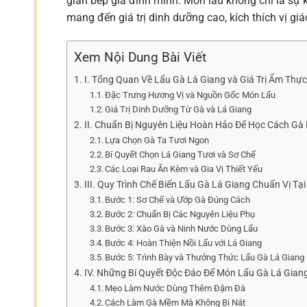
gian bếp gia đình mình. Món lẩu không chỉ là sự 
mang đến giá trị dinh dưỡng cao, kích thích vị g
Xem Nội Dung Bài Viết
I. Tổng Quan Về Lẩu Gà Lá Giang và Giá Trị Ẩm Thực
Đặc Trưng Hương Vị và Nguồn Gốc Món Lẩu
Giá Trị Dinh Dưỡng Từ Gà và Lá Giang
II. Chuẩn Bị Nguyên Liệu Hoàn Hảo Để Học Cách Gà
Lựa Chọn Gà Ta Tươi Ngon
Bí Quyết Chọn Lá Giang Tươi và Sơ Chế
Các Loại Rau Ăn Kèm và Gia Vị Thiết Yếu
III. Quy Trình Chế Biến Lẩu Gà Lá Giang Chuẩn Vị Tạ
Bước 1: Sơ Chế và Ướp Gà Đúng Cách
Bước 2: Chuẩn Bị Các Nguyên Liệu Phụ
Bước 3: Xào Gà và Ninh Nước Dùng Lẩu
Bước 4: Hoàn Thiện Nồi Lẩu với Lá Giang
Bước 5: Trình Bày và Thưởng Thức Lẩu Gà Lá Giang
IV. Những Bí Quyết Độc Đáo Để Món Lẩu Gà Lá Gia
Mẹo Làm Nước Dùng Thêm Đậm Đà
Cách Làm Gà Mềm Mà Không Bị Nát