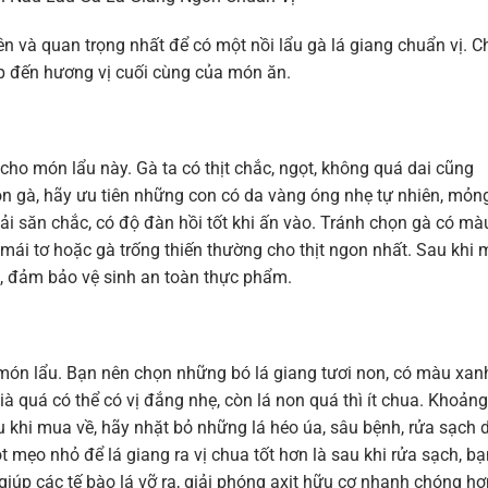
ên và quan trọng nhất để có một nồi lẩu gà lá giang chuẩn vị. C
p đến hương vị cuối cùng của món ăn.
cho món lẩu này. Gà ta có thịt chắc, ngọt, không quá dai cũng
 gà, hãy ưu tiên những con có da vàng óng nhẹ tự nhiên, mỏng
ải săn chắc, có độ đàn hồi tốt khi ấn vào. Tránh chọn gà có mà
à mái tơ hoặc gà trống thiến thường cho thịt ngon nhất. Sau khi
i, đảm bảo vệ sinh an toàn thực phẩm.
 món lẩu. Bạn nên chọn những bó lá giang tươi non, có màu xan
à quá có thể có vị đắng nhẹ, còn lá non quá thì ít chua. Khoảng
au khi mua về, hãy nhặt bỏ những lá héo úa, sâu bệnh, rửa sạch 
t mẹo nhỏ để lá giang ra vị chua tốt hơn là sau khi rửa sạch, bạ
 giúp các tế bào lá vỡ ra, giải phóng axit hữu cơ nhanh chóng hơ