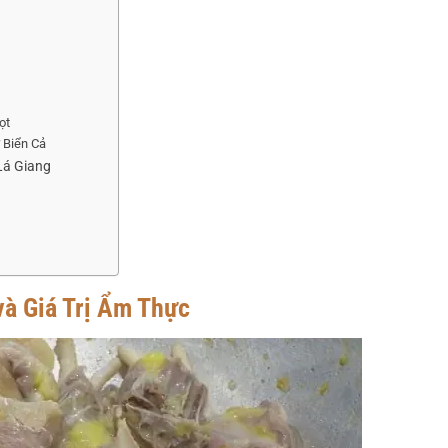
ọt
 Biển Cả
Lá Giang
và Giá Trị Ẩm Thực