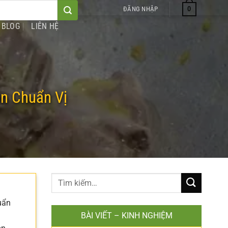
0
ĐĂNG NHẬP
BLOG
LIÊN HỆ
n Chuẩn Vị
uẩn
BÀI VIẾT – KINH NGHIỆM