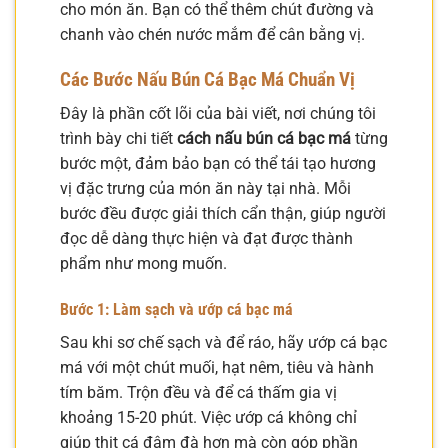
cho món ăn. Bạn có thể thêm chút đường và
chanh vào chén nước mắm để cân bằng vị.
Các Bước Nấu Bún Cá Bạc Má Chuẩn Vị
Đây là phần cốt lõi của bài viết, nơi chúng tôi
trình bày chi tiết
cách nấu bún cá bạc má
từng
bước một, đảm bảo bạn có thể tái tạo hương
vị đặc trưng của món ăn này tại nhà. Mỗi
bước đều được giải thích cẩn thận, giúp người
đọc dễ dàng thực hiện và đạt được thành
phẩm như mong muốn.
Bước 1: Làm sạch và ướp cá bạc má
Sau khi sơ chế sạch và để ráo, hãy ướp cá bạc
má với một chút muối, hạt nêm, tiêu và hành
tím băm. Trộn đều và để cá thấm gia vị
khoảng 15-20 phút. Việc ướp cá không chỉ
giúp thịt cá đậm đà hơn mà còn góp phần