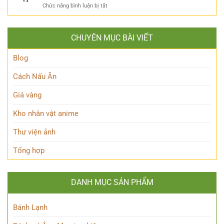
ẩn
Huyền
ở
Chức năng bình luận bị tắt
Khám
mình
Thoại
Khám
Phá
của
phá
Nhân
Lớp
Momoo
Vật
Học
CHUYÊN MỤC BÀI VIẾT
Ayase:
Nham
Biết
Ai
Bí
Tuốt
là
Blog
Ẩn
Ai
trong
Cách Nấu Ăn
Thế
giới
Giá vàng
Siêu
nhiên?
Kho nhân vật anime
Thư viện ảnh
Tổng hợp
DANH MỤC SẢN PHẨM
Bánh Lạnh