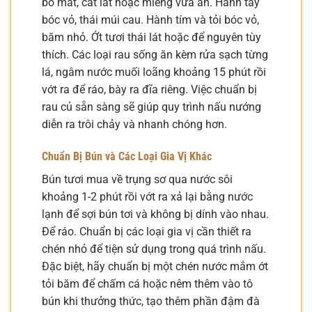
bỏ mắt, cắt lát hoặc miếng vừa ăn. Hành tây
bóc vỏ, thái múi cau. Hành tím và tỏi bóc vỏ,
băm nhỏ. Ớt tươi thái lát hoặc để nguyên tùy
thích. Các loại rau sống ăn kèm rửa sạch từng
lá, ngâm nước muối loãng khoảng 15 phút rồi
vớt ra để ráo, bày ra đĩa riêng. Việc chuẩn bị
rau củ sẵn sàng sẽ giúp quy trình nấu nướng
diễn ra trôi chảy và nhanh chóng hơn.
Chuẩn Bị Bún và Các Loại Gia Vị Khác
Bún tươi mua về trụng sơ qua nước sôi
khoảng 1-2 phút rồi vớt ra xả lại bằng nước
lạnh để sợi bún tơi và không bị dính vào nhau.
Để ráo. Chuẩn bị các loại gia vị cần thiết ra
chén nhỏ để tiện sử dụng trong quá trình nấu.
Đặc biệt, hãy chuẩn bị một chén nước mắm ớt
tỏi băm để chấm cá hoặc nêm thêm vào tô
bún khi thưởng thức, tạo thêm phần đậm đà