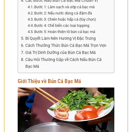
Các Bước Nấu Bún Cá Bạc Má Chuẩn Vị
Bước 1: Làm sạch và ướp cá bạc má
Bước 2: Nấu nước dùng cá đậm đà
Bước 3: Chiên hoặc hấp cá (tùy chọn)
Bước 4: Chế biến các loại topping
Bước 5: Hoàn thiện tô bún cá bạc má
Bí Quyết Làm Nên Hương Vị Đặc Trưng
Cách Thưởng Thức Bún Cá Bạc Má Trọn Vẹn
Giá Trị Dinh Dưỡng của Bún Cá Bạc Má
Câu Hỏi Thường Gặp về Cách Nấu Bún Cá
Bạc Má
Giới Thiệu về Bún Cá Bạc Má