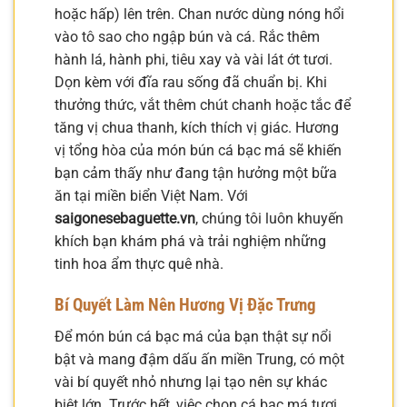
hoặc hấp) lên trên. Chan nước dùng nóng hổi
vào tô sao cho ngập bún và cá. Rắc thêm
hành lá, hành phi, tiêu xay và vài lát ớt tươi.
Dọn kèm với đĩa rau sống đã chuẩn bị. Khi
thưởng thức, vắt thêm chút chanh hoặc tắc để
tăng vị chua thanh, kích thích vị giác. Hương
vị tổng hòa của món bún cá bạc má sẽ khiến
bạn cảm thấy như đang tận hưởng một bữa
ăn tại miền biển Việt Nam. Với
saigonesebaguette.vn
, chúng tôi luôn khuyến
khích bạn khám phá và trải nghiệm những
tinh hoa ẩm thực quê nhà.
Bí Quyết Làm Nên Hương Vị Đặc Trưng
Để món bún cá bạc má của bạn thật sự nổi
bật và mang đậm dấu ấn miền Trung, có một
vài bí quyết nhỏ nhưng lại tạo nên sự khác
biệt lớn. Trước hết, việc chọn cá bạc má tươi