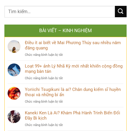
BÀI VIẾT – KINH NGHIỆM
Điều ít ai biết về Mai Phương Thúy sau nhiều năm
đăng quang
ở
Chức năng bình luận bị tắt
Điều
ít
Loạt 99+ ảnh Lý Nhã Kỳ mới nhất khiến cộng đồng
ai
mạng bàn tán
biết
ở
Chức năng bình luận bị tắt
về
Loạt
Mai
99+
Yoriichi Tsugikuni là ai? Chân dung kiếm sĩ huyền
Phương
ảnh
thoại và những bí ẩn
Thúy
Lý
sau
ở
Chức năng bình luận bị tắt
Nhã
nhiều
Yoriichi
Kỳ
năm
Tsugikuni
Kaneki Ken Là Ai? Khám Phá Hành Trình Biến Đổi
mới
đăng
là
Đầy Bi kịch
nhất
quang
ai?
khiến
ở
Chức năng bình luận bị tắt
Chân
cộng
Kaneki