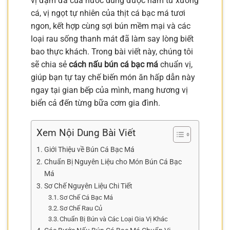
vị đậm đà của nước dùng được hầm từ xương
cá, vị ngọt tự nhiên của thịt cá bạc má tươi
ngon, kết hợp cùng sợi bún mềm mại và các
loại rau sống thanh mát đã làm say lòng biết
bao thực khách. Trong bài viết này, chúng tôi
sẽ chia sẻ
cách nấu bún cá bạc má
chuẩn vị,
giúp bạn tự tay chế biến món ăn hấp dẫn này
ngay tại gian bếp của mình, mang hương vị
biển cả đến từng bữa cơm gia đình.
Xem Nội Dung Bài Viết
Giới Thiệu về Bún Cá Bạc Má
Chuẩn Bị Nguyên Liệu cho Món Bún Cá Bạc
Má
Sơ Chế Nguyên Liệu Chi Tiết
Sơ Chế Cá Bạc Má
Sơ Chế Rau Củ
Chuẩn Bị Bún và Các Loại Gia Vị Khác