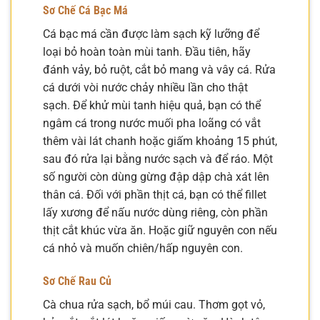
Sơ Chế Cá Bạc Má
Cá bạc má cần được làm sạch kỹ lưỡng để
loại bỏ hoàn toàn mùi tanh. Đầu tiên, hãy
đánh vảy, bỏ ruột, cắt bỏ mang và vây cá. Rửa
cá dưới vòi nước chảy nhiều lần cho thật
sạch. Để khử mùi tanh hiệu quả, bạn có thể
ngâm cá trong nước muối pha loãng có vắt
thêm vài lát chanh hoặc giấm khoảng 15 phút,
sau đó rửa lại bằng nước sạch và để ráo. Một
số người còn dùng gừng đập dập chà xát lên
thân cá. Đối với phần thịt cá, bạn có thể fillet
lấy xương để nấu nước dùng riêng, còn phần
thịt cắt khúc vừa ăn. Hoặc giữ nguyên con nếu
cá nhỏ và muốn chiên/hấp nguyên con.
Sơ Chế Rau Củ
Cà chua rửa sạch, bổ múi cau. Thơm gọt vỏ,