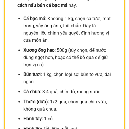
cách nấu bún cá bạc má
này.
Cá bạc má:
Khoảng 1 kg, chọn cá tươi, mắt
trong, vảy óng ánh, thịt chắc. Đây là
nguyên liệu chính yếu quyết định hương vị
của món ăn.
Xương ống heo:
500g (tùy chọn, để nước
dùng ngọt hơn, hoặc có thể bỏ qua để giữ
trọn vị cá).
Bún tươi:
1 kg, chọn loại sợi bún to vừa, dai
ngon.
Cà chua:
3-4 quả, chín đỏ, mọng nước.
Thơm (dứa):
1/2 quả, chọn quả chín vừa,
không quá chua.
Hành tây:
1 củ.
Hành tím, tỏi:
50g mỗi loại.