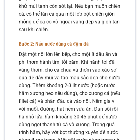
khử mùi tanh còn sót lại. Nếu bạn muốn chiên
cá, có thể lăn cá qua một lớp bột chiên giòn
mỏng để cá có vỏ ngoài vàng đẹp và giòn tan
sau khi chiên.
Bước 2: Nấu nước dùng cá đậm đà
Đặt một nồi lớn lên bếp, cho một ít dầu ăn và
phi thơm hành tím, tỏi băm. Khi hành tỏi đã
vàng thơm, cho cà chua và thơm vào xào sơ
qua để dậy mùi và tạo màu sắc đẹp cho nước
dùng. Thêm khoảng 2-3 lít nước (hoặc nước
hầm xương heo nếu dùng), cho xương cá (nếu
fillet cá) và phần đầu cá vào nồi. Nêm gia vị
với muối, đường, hạt nêm vừa ăn. Đun sôi rồi
hạ nhỏ lửa, hầm khoảng 30-45 phút để nước
dùng ngọt thanh từ cá và xương. Trong quá
trình hầm, hãy vớt bọt thường xuyên để nước