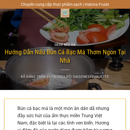
Chuyển
Chuyên cung cấp thực phẩm sạch | Halona Fruist
đến
0
nội
dung
CÁCH NẤU ĂN
Hướng Dẫn Nấu Bún Cá Bạc Má Thơm Ngon Tại
Nhà
ĐÃ ĐĂNG TRÊN
31/10/2025
BỞI
SAIGONESEBAGUETTE
Bún cá bạc má là một món ăn dân dã nhưng
đầy sức hút của ẩm thực miền Trung Việt
Nam, đặc biệt là tại các tỉnh ven biển. Hương