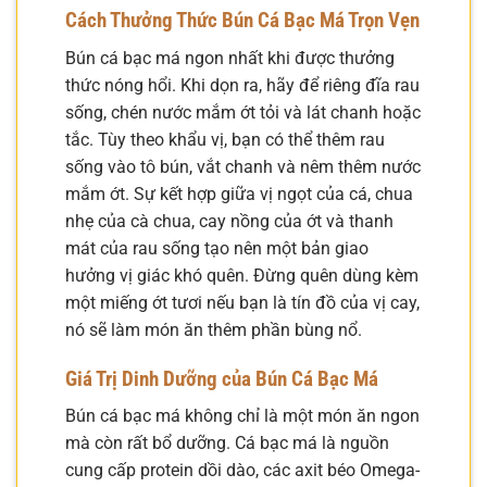
Cách Thưởng Thức Bún Cá Bạc Má Trọn Vẹn
Bún cá bạc má ngon nhất khi được thưởng
thức nóng hổi. Khi dọn ra, hãy để riêng đĩa rau
sống, chén nước mắm ớt tỏi và lát chanh hoặc
tắc. Tùy theo khẩu vị, bạn có thể thêm rau
sống vào tô bún, vắt chanh và nêm thêm nước
mắm ớt. Sự kết hợp giữa vị ngọt của cá, chua
nhẹ của cà chua, cay nồng của ớt và thanh
mát của rau sống tạo nên một bản giao
hưởng vị giác khó quên. Đừng quên dùng kèm
một miếng ớt tươi nếu bạn là tín đồ của vị cay,
nó sẽ làm món ăn thêm phần bùng nổ.
Giá Trị Dinh Dưỡng của Bún Cá Bạc Má
Bún cá bạc má không chỉ là một món ăn ngon
mà còn rất bổ dưỡng. Cá bạc má là nguồn
cung cấp protein dồi dào, các axit béo Omega-