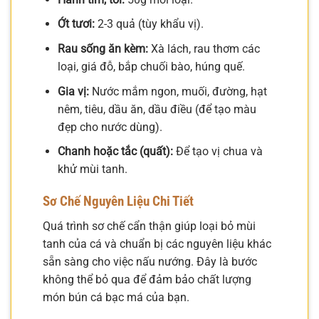
Ớt tươi:
2-3 quả (tùy khẩu vị).
Rau sống ăn kèm:
Xà lách, rau thơm các
loại, giá đỗ, bắp chuối bào, húng quế.
Gia vị:
Nước mắm ngon, muối, đường, hạt
nêm, tiêu, dầu ăn, dầu điều (để tạo màu
đẹp cho nước dùng).
Chanh hoặc tắc (quất):
Để tạo vị chua và
khử mùi tanh.
Sơ Chế Nguyên Liệu Chi Tiết
Quá trình sơ chế cẩn thận giúp loại bỏ mùi
tanh của cá và chuẩn bị các nguyên liệu khác
sẵn sàng cho việc nấu nướng. Đây là bước
không thể bỏ qua để đảm bảo chất lượng
món bún cá bạc má của bạn.