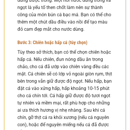
dùng được trong. Một nồi nước dùng trong và
ngọt là yếu tố then chốt làm nên sự thành
công của món bún cá bạc má. Bạn có thể cho
thêm một chút dầu điều vào nồi để tạo màu
đỏ cam đẹp mắt cho nước dùng.
Bước 3: Chiên hoặc hấp cá (tùy chọn)
Tùy theo sở thích, bạn có thể chọn chiên hoặc
hấp cá. Nếu chiên, đun nóng dầu ăn trong
chảo, cho cá đã ướp vào chiên vàng đều các
mặt. Cá chiên sẽ có lớp vỏ ngoài giòn rụm, thịt
bên trong vẫn giữ được độ ngọt. Nếu hấp, bạn
đặt cá vào xửng hấp, hấp khoảng 10-15 phút
cho cá chín tới. Cá hấp giữ được độ tươi ngọt
tự nhiên và mềm mại, rất phù hợp cho những
ai ưa thích hương vị nhẹ nhàng. Sau khi cá
chín, gỡ thịt cá ra khỏi xương (nếu cá nguyên
con), hoặc để nguyên miếng nếu cá đã được