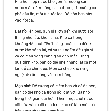
Pha hỗn hợp nước kho gồm 2 muỗng canh
nước mắm, 1 muỗng canh đường, 1 muỗng cà
phê dầu ăn, một ít nước lọc. Đổ hỗn hợp này
vào nồi cá.
Đặt nồi lên bếp, đun lửa lớn đến khi nước sôi
thì hạ nhỏ lửa, kho liu riu. Kho cá trong
khoảng 45 phút đến 1 tiếng, hoặc cho đến khi
nước kho sánh lại, cá và thịt ngấm đều gia vị
và có màu vàng cánh gián đẹp mắt. Trong
quá trình kho, bạn có thể nhẹ nhàng lật cá một
lần để cá chín đều. Món cá chép kho riềng
nghệ nên ăn nóng với cơm trắng.
Mẹo nhỏ:
Để xương cá mềm hơn và dễ ăn hơn,
bạn có thể kho cá trong nồi đất với lửa nhỏ
trong thời gian dài hơn. Thêm một chút nước
cốt dừa vào cuối quá trình kho sẽ làm món cá
béo ngậy và thơm ngon hơn.