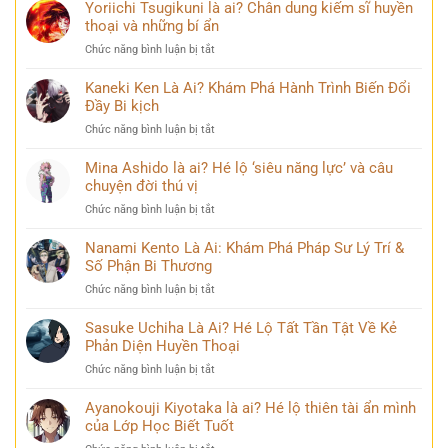
99+
Yoriichi Tsugikuni là ai? Chân dung kiếm sĩ huyền
Phương
ảnh
thoại và những bí ẩn
Thúy
Lý
sau
ở
Chức năng bình luận bị tắt
Nhã
nhiều
Yoriichi
Kỳ
năm
Tsugikuni
Kaneki Ken Là Ai? Khám Phá Hành Trình Biến Đổi
mới
đăng
là
Đầy Bi kịch
nhất
quang
ai?
khiến
ở
Chức năng bình luận bị tắt
Chân
cộng
Kaneki
dung
đồng
Ken
Mina Ashido là ai? Hé lộ ‘siêu năng lực’ và câu
kiếm
mạng
Là
chuyện đời thú vị
sĩ
bàn
Ai?
huyền
tán
ở
Chức năng bình luận bị tắt
Khám
thoại
Mina
Phá
và
Ashido
Nanami Kento Là Ai: Khám Phá Pháp Sư Lý Trí &
Hành
những
là
Số Phận Bi Thương
Trình
bí
ai?
Biến
ẩn
ở
Chức năng bình luận bị tắt
Hé
Đổi
Nanami
lộ
Đầy
Kento
Sasuke Uchiha Là Ai? Hé Lộ Tất Tần Tật Về Kẻ
‘siêu
Bi
Là
Phản Diện Huyền Thoại
năng
kịch
Ai:
lực’
ở
Chức năng bình luận bị tắt
Khám
và
Sasuke
Phá
câu
Uchiha
Ayanokouji Kiyotaka là ai? Hé lộ thiên tài ẩn mình
Pháp
chuyện
Là
của Lớp Học Biết Tuốt
Sư
đời
Ai?
Lý
thú