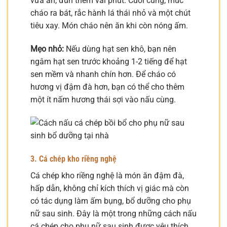
vừa ăn, đun thêm vài phút. Cuối cùng, múc
cháo ra bát, rắc hành lá thái nhỏ và một chút
tiêu xay. Món cháo nên ăn khi còn nóng ấm.
Mẹo nhỏ:
Nếu dùng hạt sen khô, bạn nên
ngâm hạt sen trước khoảng 1-2 tiếng để hạt
sen mềm và nhanh chín hơn. Để cháo có
hương vị đậm đà hơn, bạn có thể cho thêm
một ít nấm hương thái sợi vào nấu cùng.
3. Cá chép kho riềng nghệ
Cá chép kho riềng nghệ là món ăn đậm đà,
hấp dẫn, không chỉ kích thích vị giác mà còn
có tác dụng làm ấm bụng, bổ dưỡng cho phụ
nữ sau sinh. Đây là một trong những cách nấu
cá chép cho phụ nữ sau sinh được yêu thích