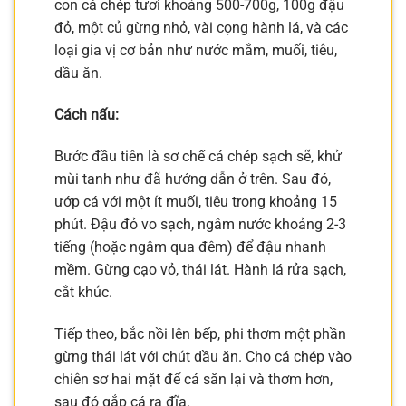
con cá chép tươi khoảng 500-700g, 100g đậu
đỏ, một củ gừng nhỏ, vài cọng hành lá, và các
loại gia vị cơ bản như nước mắm, muối, tiêu,
dầu ăn.
Cách nấu:
Bước đầu tiên là sơ chế cá chép sạch sẽ, khử
mùi tanh như đã hướng dẫn ở trên. Sau đó,
ướp cá với một ít muối, tiêu trong khoảng 15
phút. Đậu đỏ vo sạch, ngâm nước khoảng 2-3
tiếng (hoặc ngâm qua đêm) để đậu nhanh
mềm. Gừng cạo vỏ, thái lát. Hành lá rửa sạch,
cắt khúc.
Tiếp theo, bắc nồi lên bếp, phi thơm một phần
gừng thái lát với chút dầu ăn. Cho cá chép vào
chiên sơ hai mặt để cá săn lại và thơm hơn,
sau đó gắp cá ra đĩa.