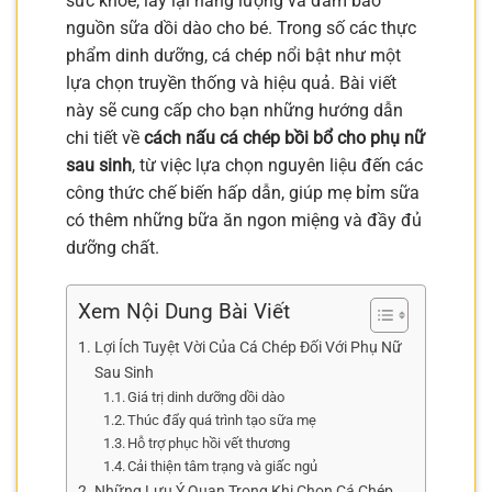
sức khỏe, lấy lại năng lượng và đảm bảo
nguồn sữa dồi dào cho bé. Trong số các thực
phẩm dinh dưỡng, cá chép nổi bật như một
lựa chọn truyền thống và hiệu quả. Bài viết
này sẽ cung cấp cho bạn những hướng dẫn
chi tiết về
cách nấu cá chép bồi bổ cho phụ nữ
sau sinh
, từ việc lựa chọn nguyên liệu đến các
công thức chế biến hấp dẫn, giúp mẹ bỉm sữa
có thêm những bữa ăn ngon miệng và đầy đủ
dưỡng chất.
Xem Nội Dung Bài Viết
Lợi Ích Tuyệt Vời Của Cá Chép Đối Với Phụ Nữ
Sau Sinh
Giá trị dinh dưỡng dồi dào
Thúc đẩy quá trình tạo sữa mẹ
Hỗ trợ phục hồi vết thương
Cải thiện tâm trạng và giấc ngủ
Những Lưu Ý Quan Trọng Khi Chọn Cá Chép