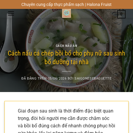
Chuyển
Chuyên cung cấp thực phẩm sạch | Halona Fruist
đến
0
nội
dung
CÁCH NẤU ĂN
Cách nấu cá chép bồi bổ cho phụ nữ sau sinh
bổ dưỡng tại nhà
ĐÃ ĐĂNG TRÊN
05/06/2026
BỞI
SAIGONESEBAGUETTE
Giai đoạn sau sinh là thời điểm đặc biệt quan
trọng, đòi hỏi người mẹ cần được chăm sóc
và bồi bổ đúng cách để nhanh chóng phục hồi