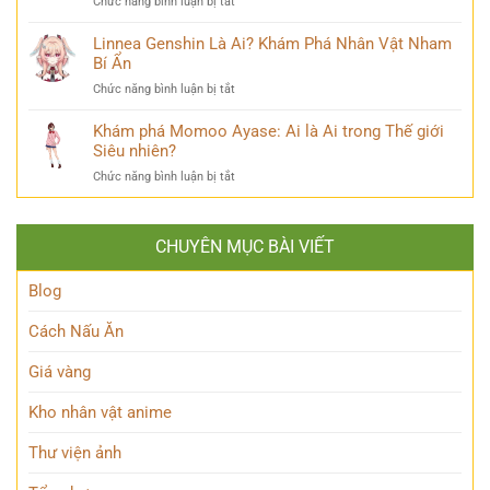
ở
Chức năng bình luận bị tắt
Hé
Trí
vị
Ayanokouji
Lộ
&
Kiyotaka
Linnea Genshin Là Ai? Khám Phá Nhân Vật Nham
Tất
Số
là
Bí Ẩn
Tần
Phận
ai?
Tật
Bi
ở
Chức năng bình luận bị tắt
Hé
Về
Thương
Linnea
lộ
Kẻ
Genshin
Khám phá Momoo Ayase: Ai là Ai trong Thế giới
thiên
Phản
Là
Siêu nhiên?
tài
Diện
Ai?
ẩn
Huyền
ở
Chức năng bình luận bị tắt
Khám
mình
Thoại
Khám
Phá
của
phá
Nhân
Lớp
Momoo
Vật
Học
CHUYÊN MỤC BÀI VIẾT
Ayase:
Nham
Biết
Ai
Bí
Tuốt
là
Blog
Ẩn
Ai
trong
Cách Nấu Ăn
Thế
giới
Giá vàng
Siêu
nhiên?
Kho nhân vật anime
Thư viện ảnh