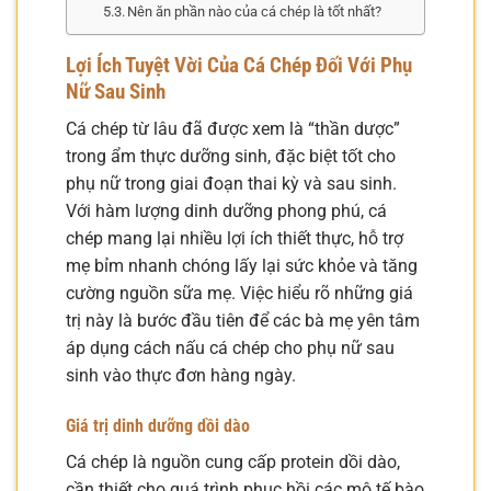
Nên ăn phần nào của cá chép là tốt nhất?
Lợi Ích Tuyệt Vời Của Cá Chép Đối Với Phụ
Nữ Sau Sinh
Cá chép từ lâu đã được xem là “thần dược”
trong ẩm thực dưỡng sinh, đặc biệt tốt cho
phụ nữ trong giai đoạn thai kỳ và sau sinh.
Với hàm lượng dinh dưỡng phong phú, cá
chép mang lại nhiều lợi ích thiết thực, hỗ trợ
mẹ bỉm nhanh chóng lấy lại sức khỏe và tăng
cường nguồn sữa mẹ. Việc hiểu rõ những giá
trị này là bước đầu tiên để các bà mẹ yên tâm
áp dụng cách nấu cá chép cho phụ nữ sau
sinh vào thực đơn hàng ngày.
Giá trị dinh dưỡng dồi dào
Cá chép là nguồn cung cấp protein dồi dào,
cần thiết cho quá trình phục hồi các mô tế bào