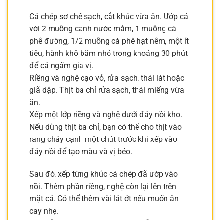
Cá chép sơ chế sạch, cắt khúc vừa ăn. Ướp cá
với 2 muỗng canh nước mắm, 1 muỗng cà
phê đường, 1/2 muỗng cà phê hạt nêm, một ít
tiêu, hành khô băm nhỏ trong khoảng 30 phút
để cá ngấm gia vị.
Riềng và nghệ cạo vỏ, rửa sạch, thái lát hoặc
giã dập. Thịt ba chỉ rửa sạch, thái miếng vừa
ăn.
Xếp một lớp riềng và nghệ dưới đáy nồi kho.
Nếu dùng thịt ba chỉ, bạn có thể cho thịt vào
rang cháy cạnh một chút trước khi xếp vào
đáy nồi để tạo màu và vị béo.
Sau đó, xếp từng khúc cá chép đã ướp vào
nồi. Thêm phần riềng, nghệ còn lại lên trên
mặt cá. Có thể thêm vài lát ớt nếu muốn ăn
cay nhẹ.