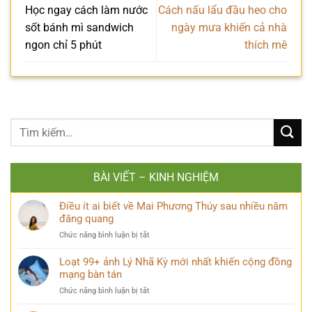
Học ngay cách làm nước
Cách nấu lẩu đầu heo cho
sốt bánh mì sandwich
ngày mưa khiến cả nhà
ngon chỉ 5 phút
thích mê
BÀI VIẾT – KINH NGHIỆM
Điều ít ai biết về Mai Phương Thúy sau nhiều năm
đăng quang
ở
Chức năng bình luận bị tắt
Điều
ít
Loạt 99+ ảnh Lý Nhã Kỳ mới nhất khiến cộng đồng
ai
mạng bàn tán
biết
ở
Chức năng bình luận bị tắt
về
Loạt
Mai