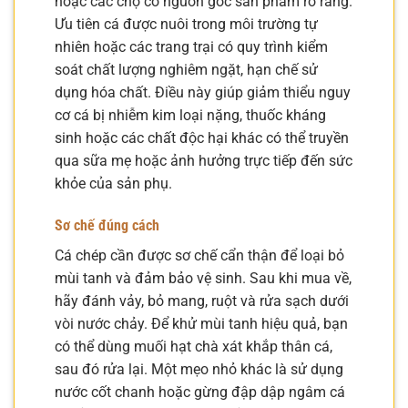
hoặc các chợ có nguồn gốc sản phẩm rõ ràng.
Ưu tiên cá được nuôi trong môi trường tự
nhiên hoặc các trang trại có quy trình kiểm
soát chất lượng nghiêm ngặt, hạn chế sử
dụng hóa chất. Điều này giúp giảm thiểu nguy
cơ cá bị nhiễm kim loại nặng, thuốc kháng
sinh hoặc các chất độc hại khác có thể truyền
qua sữa mẹ hoặc ảnh hưởng trực tiếp đến sức
khỏe của sản phụ.
Sơ chế đúng cách
Cá chép cần được sơ chế cẩn thận để loại bỏ
mùi tanh và đảm bảo vệ sinh. Sau khi mua về,
hãy đánh vảy, bỏ mang, ruột và rửa sạch dưới
vòi nước chảy. Để khử mùi tanh hiệu quả, bạn
có thể dùng muối hạt chà xát khắp thân cá,
sau đó rửa lại. Một mẹo nhỏ khác là sử dụng
nước cốt chanh hoặc gừng đập dập ngâm cá