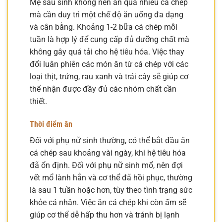
Mẹ sau sinh không nên ăn quá nhiều cá chép
mà cần duy trì một chế độ ăn uống đa dạng
và cân bằng. Khoảng 1-2 bữa cá chép mỗi
tuần là hợp lý để cung cấp đủ dưỡng chất mà
không gây quá tải cho hệ tiêu hóa. Việc thay
đổi luân phiên các món ăn từ cá chép với các
loại thịt, trứng, rau xanh và trái cây sẽ giúp cơ
thể nhận được đầy đủ các nhóm chất cần
thiết.
Thời điểm ăn
Đối với phụ nữ sinh thường, có thể bắt đầu ăn
cá chép sau khoảng vài ngày, khi hệ tiêu hóa
đã ổn định. Đối với phụ nữ sinh mổ, nên đợi
vết mổ lành hẳn và cơ thể đã hồi phục, thường
là sau 1 tuần hoặc hơn, tùy theo tình trạng sức
khỏe cá nhân. Việc ăn cá chép khi còn ấm sẽ
giúp cơ thể dễ hấp thu hơn và tránh bị lạnh