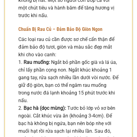
không bị nát. Một số người còn ướp cá với
một chút tiêu và hành băm để tăng hương vị
trước khi nấu.
Chuẩn Bị Rau Củ – Đảm Bảo Độ Giòn Ngon
Các loại rau củ cần được sơ chế cẩn thận để
đảm bảo độ tươi, giòn và màu sắc đẹp mắt
khi cho vào canh:
1.
Rau muống:
Ngắt bỏ phần gốc già và lá úa,
chỉ lấy phần cọng non. Ngắt khúc khoảng 1
gang tay, rửa sạch nhiều lần dưới vòi nước. Để
giữ độ giòn, bạn có thể ngâm rau muống
trong nước đá lạnh khoảng 15 phút trước khi
nấu.
2.
Bạc hà (dọc mùng):
Tước bỏ lớp vỏ xơ bên
ngoài. Cắt khúc vừa ăn (khoảng 3-4cm). Để
bạc hà không bị ngứa, bạn nên bóp nhẹ với
muối hạt rồi rửa sạch lại nhiều lần. Sau đó,