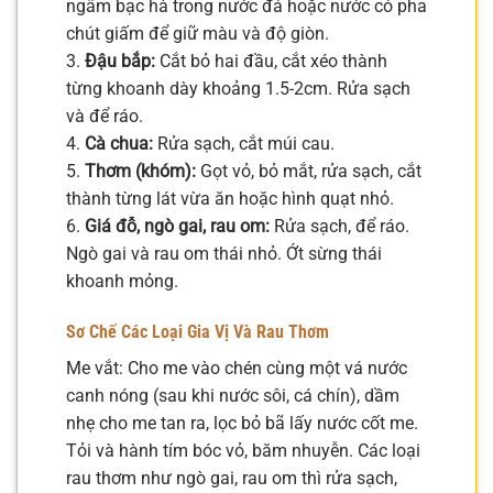
ngâm bạc hà trong nước đá hoặc nước có pha
chút giấm để giữ màu và độ giòn.
3.
Đậu bắp:
Cắt bỏ hai đầu, cắt xéo thành
từng khoanh dày khoảng 1.5-2cm. Rửa sạch
và để ráo.
4.
Cà chua:
Rửa sạch, cắt múi cau.
5.
Thơm (khóm):
Gọt vỏ, bỏ mắt, rửa sạch, cắt
thành từng lát vừa ăn hoặc hình quạt nhỏ.
6.
Giá đỗ, ngò gai, rau om:
Rửa sạch, để ráo.
Ngò gai và rau om thái nhỏ. Ớt sừng thái
khoanh mỏng.
Sơ Chế Các Loại Gia Vị Và Rau Thơm
Me vắt: Cho me vào chén cùng một vá nước
canh nóng (sau khi nước sôi, cá chín), dầm
nhẹ cho me tan ra, lọc bỏ bã lấy nước cốt me.
Tỏi và hành tím bóc vỏ, băm nhuyễn. Các loại
rau thơm như ngò gai, rau om thì rửa sạch,