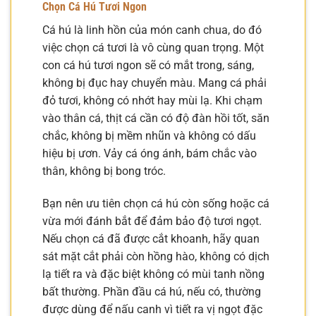
Chọn Cá Hú Tươi Ngon
Cá hú là linh hồn của món canh chua, do đó
việc chọn cá tươi là vô cùng quan trọng. Một
con cá hú tươi ngon sẽ có mắt trong, sáng,
không bị đục hay chuyển màu. Mang cá phải
đỏ tươi, không có nhớt hay mùi lạ. Khi chạm
vào thân cá, thịt cá cần có độ đàn hồi tốt, săn
chắc, không bị mềm nhũn và không có dấu
hiệu bị ươn. Vảy cá óng ánh, bám chắc vào
thân, không bị bong tróc.
Bạn nên ưu tiên chọn cá hú còn sống hoặc cá
vừa mới đánh bắt để đảm bảo độ tươi ngọt.
Nếu chọn cá đã được cắt khoanh, hãy quan
sát mặt cắt phải còn hồng hào, không có dịch
lạ tiết ra và đặc biệt không có mùi tanh nồng
bất thường. Phần đầu cá hú, nếu có, thường
được dùng để nấu canh vì tiết ra vị ngọt đặc