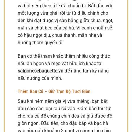
và bột nêm theo tỉ lệ đã chuẩn bị. Bắt đầu với
một lượng vừa phải rồi từ từ điều chỉnh cho
đến khi đạt được vị cân bằng giữa chua, ngọt,
mặn và chút béo của cá hú. Vị canh chuẩn sẽ
có hậu ngọt dịu, chua thanh, mặn nhẹ và
hương thơm quyến rũ.
Bạn có thể tham khảo thêm nhiều công thức
nấu ăn ngon và mẹo vặt hữu ích khác tại
saigonesebaguette.vn
để nâng tầm kỹ năng
nấu nướng của mình.
Thêm Rau Củ – Giữ Trọn Độ Tươi Giòn
Sau khi nêm nếm gia vị vừa miệng, bạn bắt
đầu cho các loại rau củ vào. Đảm bảo thứ tự
cho rau củ để chúng chín đều và giữ được độ
giòn ngon. Đầu tiên, cho đậu bắp và bạc hà
vào nồi, nấu khoảng 3 phút vì chúng lâu chín