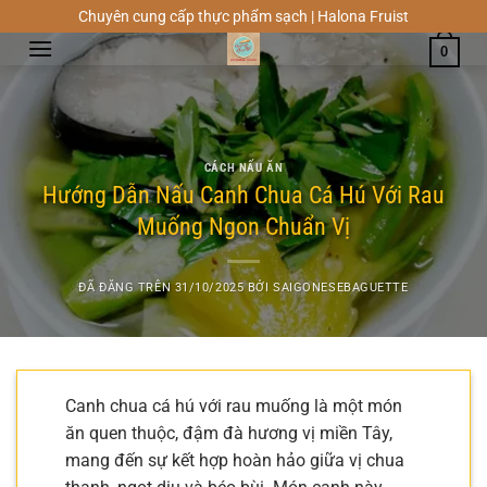
Chuyển
Chuyên cung cấp thực phẩm sạch | Halona Fruist
đến
0
nội
dung
CÁCH NẤU ĂN
Hướng Dẫn Nấu Canh Chua Cá Hú Với Rau
Muống Ngon Chuẩn Vị
ĐÃ ĐĂNG TRÊN
31/10/2025
BỞI
SAIGONESEBAGUETTE
Canh chua cá hú với rau muống là một món
ăn quen thuộc, đậm đà hương vị miền Tây,
mang đến sự kết hợp hoàn hảo giữa vị chua