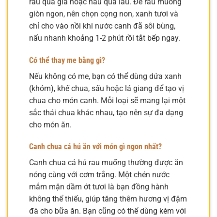
rau quá già hoặc nấu quá lâu. Để rau muống
giòn ngon, nên chọn cọng non, xanh tươi và
chỉ cho vào nồi khi nước canh đã sôi bùng,
nấu nhanh khoảng 1-2 phút rồi tắt bếp ngay.
Có thể thay me bằng gì?
Nếu không có me, bạn có thể dùng dứa xanh
(khóm), khế chua, sấu hoặc lá giang để tạo vị
chua cho món canh. Mỗi loại sẽ mang lại một
sắc thái chua khác nhau, tạo nên sự đa dạng
cho món ăn.
Canh chua cá hú ăn với món gì ngon nhất?
Canh chua cá hú rau muống thường được ăn
nóng cùng với cơm trắng. Một chén nước
mắm mặn dầm ớt tươi là bạn đồng hành
không thể thiếu, giúp tăng thêm hương vị đậm
đà cho bữa ăn. Bạn cũng có thể dùng kèm với