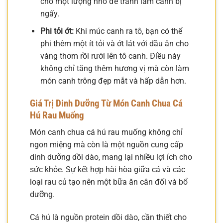
cho một lượng nhỏ để tránh làm canh bị
ngấy.
Phi tỏi ớt:
Khi múc canh ra tô, bạn có thể
phi thêm một ít tỏi và ớt lát với dầu ăn cho
vàng thơm rồi rưới lên tô canh. Điều này
không chỉ tăng thêm hương vị mà còn làm
món canh trông đẹp mắt và hấp dẫn hơn.
Giá Trị Dinh Dưỡng Từ Món Canh Chua Cá
Hú Rau Muống
Món canh chua cá hú rau muống không chỉ
ngon miệng mà còn là một nguồn cung cấp
dinh dưỡng dồi dào, mang lại nhiều lợi ích cho
sức khỏe. Sự kết hợp hài hòa giữa cá và các
loại rau củ tạo nên một bữa ăn cân đối và bổ
dưỡng.
Cá hú là nguồn protein dồi dào, cần thiết cho