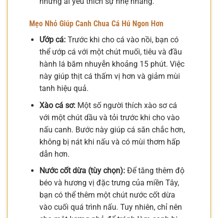
những ai yêu thích sự nhẹ nhàng.
Mẹo Nhỏ Giúp Canh Chua Cá Hú Ngon Hơn
Ướp cá:
Trước khi cho cá vào nồi, bạn có
thể ướp cá với một chút muối, tiêu và đầu
hành lá băm nhuyễn khoảng 15 phút. Việc
này giúp thịt cá thấm vị hơn và giảm mùi
tanh hiệu quả.
Xào cá sơ:
Một số người thích xào sơ cá
với một chút dầu và tỏi trước khi cho vào
nấu canh. Bước này giúp cá săn chắc hơn,
không bị nát khi nấu và có mùi thơm hấp
dẫn hơn.
Nước cốt dừa (tùy chọn):
Để tăng thêm độ
béo và hương vị đặc trưng của miền Tây,
bạn có thể thêm một chút nước cốt dừa
vào cuối quá trình nấu. Tuy nhiên, chỉ nên