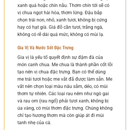
xanh quá hoặc chín nẫu. Thơm chín tới sẽ có
vị chua ngọt hài hòa, thơm lừng. Đậu bắp
chọn trái non, nhỏ, xanh tươi, không bị cứng
hay có hạt già. Giá đỗ cần tươi, trắng ngà,
không có rễ dài quá mức, không có mùi lạ.
Gia Vị Và Nước Sốt Đặc Trưng
Gia vị là yếu tố quyết định sự đậm đà của
món canh chua. Me chua là thành phần cốt lõi
tạo nên vị chua đặc trưng. Bạn có thể dùng
me trái tươi hoặc me vắt đã được làm sẵn. Me
vắt nên chọn loại màu nâu sẫm, dẻo, có mùi
thơm tự nhiên. Các loại rau nêm như ngò gai
và rau om (rau ngổ) phải tươi xanh, không bị
úa vàng, có mùi thơm đặc trưng. Chúng không
chỉ tạo hương thơm mà còn giúp át đi mùi
tanh nhẹ của cá.