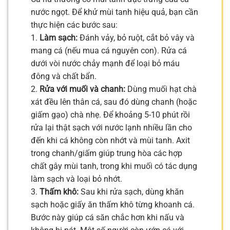
nước ngọt. Để khử mùi tanh hiệu quả, bạn cần
thực hiện các bước sau:
1.
Làm sạch:
Đánh vảy, bỏ ruột, cắt bỏ vây và
mang cá (nếu mua cá nguyên con). Rửa cá
dưới vòi nước chảy mạnh để loại bỏ máu
đông và chất bẩn.
2.
Rửa với muối và chanh:
Dùng muối hạt chà
xát đều lên thân cá, sau đó dùng chanh (hoặc
giấm gạo) chà nhẹ. Để khoảng 5-10 phút rồi
rửa lại thật sạch với nước lạnh nhiều lần cho
đến khi cá không còn nhớt và mùi tanh. Axit
trong chanh/giấm giúp trung hòa các hợp
chất gây mùi tanh, trong khi muối có tác dụng
làm sạch và loại bỏ nhớt.
3.
Thấm khô:
Sau khi rửa sạch, dùng khăn
sạch hoặc giấy ăn thấm khô từng khoanh cá.
Bước này giúp cá săn chắc hơn khi nấu và