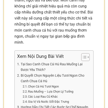
thanh, ngọt dịu và béo bùi. Món canh này
không chỉ giải nhiệt hiệu quả mà còn cung
cấp nhiều dưỡng chất thiết yếu cho cơ thể. Bài
viết này sẽ cung cấp một công thức chi tiết và
những bí quyết để bạn có thể tự tay chuẩn bị
món canh chua cá hú với rau muống thơm
ngon, chuẩn vị ngay tại gian bếp gia đình
mình.
Xem Nội Dung Bài Viết
Tại Sao Canh Chua Cá Hú Rau Muống Lại
Được Yêu Thích?
Bí Quyết Chọn Nguyên Liệu Tươi Ngon Cho
Canh Chua Cá Hú
Chọn Cá Hú Tươi Ngon
Rau Muống – Lựa Chọn Lý Tưởng
Các Loại Rau Củ Khác
Gia Vị Và Nước Sốt Đặc Trưng
Hướng Dẫn Chi Tiết Các Bước Sơ Chế Nguyên