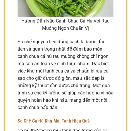
Hướng Dẫn Nấu Canh Chua Cá Hú Với Rau
Muống Ngon Chuẩn Vị
Sơ chế nguyên liệu đúng cách là bước đầu
tiên và quan trọng nhất để đảm bảo món
canh chua cá hú rau muống không chỉ ngon
mà còn an toàn vệ sinh thực phẩm. Đặc biệt,
việc khử mùi tanh của cá và chuẩn bị rau củ
sao cho giữ được độ giòn, màu sắc đẹp là
những kỹ thuật cần được chú trọng. Một quá
trình sơ chế kỹ lưỡng sẽ giúp các hương vị hòa
quyện hoàn hảo khi nấu, mang đến một nồi
canh chua hấp dẫn.
Sơ Chế Cá Hú Khử Mùi Tanh Hiệu Quả
Cá hú thường có mùi tanh đặc trưng của cá