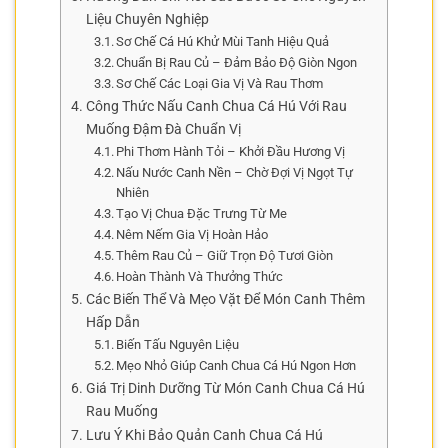
Liệu Chuyên Nghiệp
Sơ Chế Cá Hú Khử Mùi Tanh Hiệu Quả
Chuẩn Bị Rau Củ – Đảm Bảo Độ Giòn Ngon
Sơ Chế Các Loại Gia Vị Và Rau Thơm
Công Thức Nấu Canh Chua Cá Hú Với Rau
Muống Đậm Đà Chuẩn Vị
Phi Thơm Hành Tỏi – Khởi Đầu Hương Vị
Nấu Nước Canh Nền – Chờ Đợi Vị Ngọt Tự
Nhiên
Tạo Vị Chua Đặc Trưng Từ Me
Nêm Nếm Gia Vị Hoàn Hảo
Thêm Rau Củ – Giữ Trọn Độ Tươi Giòn
Hoàn Thành Và Thưởng Thức
Các Biến Thể Và Mẹo Vặt Để Món Canh Thêm
Hấp Dẫn
Biến Tấu Nguyên Liệu
Mẹo Nhỏ Giúp Canh Chua Cá Hú Ngon Hơn
Giá Trị Dinh Dưỡng Từ Món Canh Chua Cá Hú
Rau Muống
Lưu Ý Khi Bảo Quản Canh Chua Cá Hú