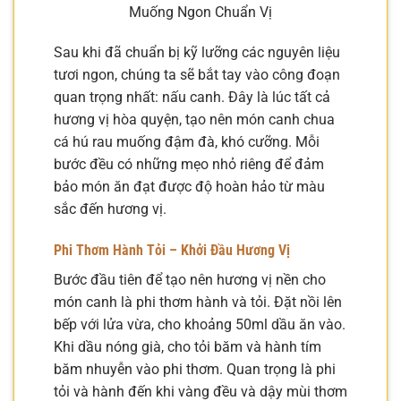
Muống Ngon Chuẩn Vị
Sau khi đã chuẩn bị kỹ lưỡng các nguyên liệu
tươi ngon, chúng ta sẽ bắt tay vào công đoạn
quan trọng nhất: nấu canh. Đây là lúc tất cả
hương vị hòa quyện, tạo nên món canh chua
cá hú rau muống đậm đà, khó cưỡng. Mỗi
bước đều có những mẹo nhỏ riêng để đảm
bảo món ăn đạt được độ hoàn hảo từ màu
sắc đến hương vị.
Phi Thơm Hành Tỏi – Khởi Đầu Hương Vị
Bước đầu tiên để tạo nên hương vị nền cho
món canh là phi thơm hành và tỏi. Đặt nồi lên
bếp với lửa vừa, cho khoảng 50ml dầu ăn vào.
Khi dầu nóng già, cho tỏi băm và hành tím
băm nhuyễn vào phi thơm. Quan trọng là phi
tỏi và hành đến khi vàng đều và dậy mùi thơm