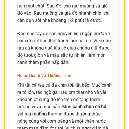
hơn một chút. Sau đó, cho rau muống và giá
đỗ vào. Rau muống và giá đỗ nhanh chín, chỉ
cần đun sôi nhẹ khoảng 1-2 phút là được.
Đảo nhẹ tay để các nguyên liệu ngập nước và
chín đều, đồng thời tránh làm nát cá. Việc nấu
rau củ không quá lâu sẽ giúp chúng giữ được
độ tươi, giòn và màu sắc tự nhiên, làm món
canh thêm phần hấp dẫn.
Hoàn Thành Và Thưởng Thức
Khi tất cả rau củ đã chín tới, tắt bếp. Múc canh
ra tô lớn, rắc ngò gai, rau om thái nhỏ và vài
khoanh ớt sừng đỏ lên trên để tăng thêm
hương vị và màu sắc. Món
canh chua cá hú
với rau muống
thường được thưởng thức
nóng cùng với cơm trắng và một chén nước
mắm mặn dầm ớt tươi. Vị chua ngọt đậm đà