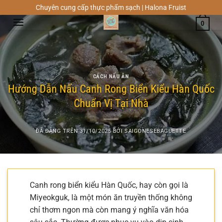
Chuyển
Chuyên cung cấp thực phẩm sạch | Halona Fruist
đến
0
nội
dung
CÁCH NẤU ĂN
Hướng Dẫn Nấu Canh Rong Biển Kiểu Hàn Quốc
Chuẩn Vị Tại Nhà
ĐÃ ĐĂNG TRÊN
31/10/2025
BỞI
SAIGONESEBAGUETTE
Canh rong biển kiểu Hàn Quốc, hay còn gọi là
Miyeokguk, là một món ăn truyền thống không
chỉ thơm ngon mà còn mang ý nghĩa văn hóa