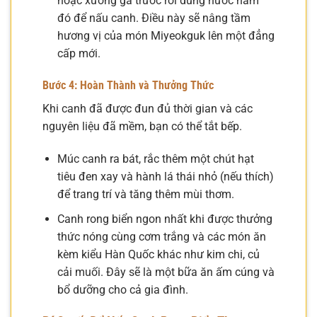
hoặc xương gà trước rồi dùng nước hầm
đó để nấu canh. Điều này sẽ nâng tầm
hương vị của món Miyeokguk lên một đẳng
cấp mới.
Bước 4: Hoàn Thành và Thưởng Thức
Khi canh đã được đun đủ thời gian và các
nguyên liệu đã mềm, bạn có thể tắt bếp.
Múc canh ra bát, rắc thêm một chút hạt
tiêu đen xay và hành lá thái nhỏ (nếu thích)
để trang trí và tăng thêm mùi thơm.
Canh rong biển ngon nhất khi được thưởng
thức nóng cùng cơm trắng và các món ăn
kèm kiểu Hàn Quốc khác như kim chi, củ
cải muối. Đây sẽ là một bữa ăn ấm cúng và
bổ dưỡng cho cả gia đình.