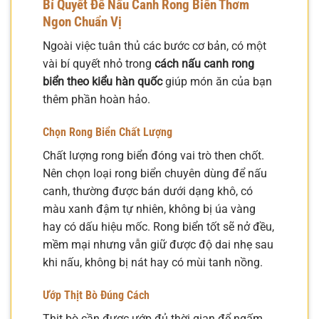
Bí Quyết Để Nấu Canh Rong Biển Thơm
Ngon Chuẩn Vị
Ngoài việc tuân thủ các bước cơ bản, có một
vài bí quyết nhỏ trong
cách nấu canh rong
biển theo kiểu hàn quốc
giúp món ăn của bạn
thêm phần hoàn hảo.
Chọn Rong Biển Chất Lượng
Chất lượng rong biển đóng vai trò then chốt.
Nên chọn loại rong biển chuyên dùng để nấu
canh, thường được bán dưới dạng khô, có
màu xanh đậm tự nhiên, không bị úa vàng
hay có dấu hiệu mốc. Rong biển tốt sẽ nở đều,
mềm mại nhưng vẫn giữ được độ dai nhẹ sau
khi nấu, không bị nát hay có mùi tanh nồng.
Ướp Thịt Bò Đúng Cách
Thịt bò cần được ướp đủ thời gian để ngấm