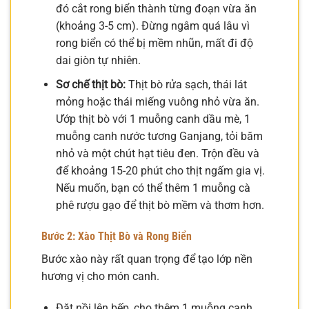
đó cắt rong biển thành từng đoạn vừa ăn
(khoảng 3-5 cm). Đừng ngâm quá lâu vì
rong biển có thể bị mềm nhũn, mất đi độ
dai giòn tự nhiên.
Sơ chế thịt bò:
Thịt bò rửa sạch, thái lát
mỏng hoặc thái miếng vuông nhỏ vừa ăn.
Ướp thịt bò với 1 muỗng canh dầu mè, 1
muỗng canh nước tương Ganjang, tỏi băm
nhỏ và một chút hạt tiêu đen. Trộn đều và
để khoảng 15-20 phút cho thịt ngấm gia vị.
Nếu muốn, bạn có thể thêm 1 muỗng cà
phê rượu gạo để thịt bò mềm và thơm hơn.
Bước 2: Xào Thịt Bò và Rong Biển
Bước xào này rất quan trọng để tạo lớp nền
hương vị cho món canh.
Đặt nồi lên bếp, cho thêm 1 muỗng canh