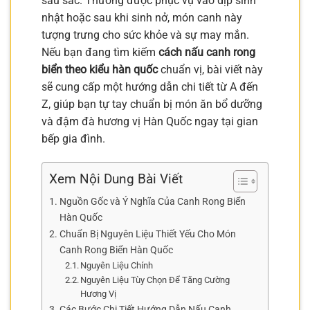
sâu sắc. Thường được phục vụ vào dịp sinh
nhật hoặc sau khi sinh nở, món canh này
tượng trưng cho sức khỏe và sự may mắn.
Nếu bạn đang tìm kiếm
cách nấu canh rong
biển theo kiểu hàn quốc
chuẩn vị, bài viết này
sẽ cung cấp một hướng dẫn chi tiết từ A đến
Z, giúp bạn tự tay chuẩn bị món ăn bổ dưỡng
và đậm đà hương vị Hàn Quốc ngay tại gian
bếp gia đình.
Xem Nội Dung Bài Viết
Nguồn Gốc và Ý Nghĩa Của Canh Rong Biển
Hàn Quốc
Chuẩn Bị Nguyên Liệu Thiết Yếu Cho Món
Canh Rong Biển Hàn Quốc
Nguyên Liệu Chính
Nguyên Liệu Tùy Chọn Để Tăng Cường
Hương Vị
Các Bước Chi Tiết Hướng Dẫn Nấu Canh