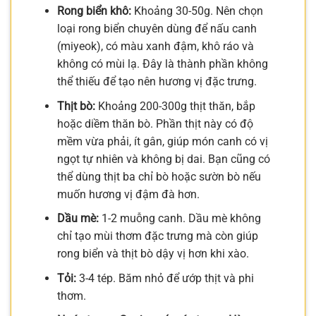
Rong biển khô:
Khoảng 30-50g. Nên chọn
loại rong biển chuyên dùng để nấu canh
(miyeok), có màu xanh đậm, khô ráo và
không có mùi lạ. Đây là thành phần không
thể thiếu để tạo nên hương vị đặc trưng.
Thịt bò:
Khoảng 200-300g thịt thăn, bắp
hoặc diềm thăn bò. Phần thịt này có độ
mềm vừa phải, ít gân, giúp món canh có vị
ngọt tự nhiên và không bị dai. Bạn cũng có
thể dùng thịt ba chỉ bò hoặc sườn bò nếu
muốn hương vị đậm đà hơn.
Dầu mè:
1-2 muỗng canh. Dầu mè không
chỉ tạo mùi thơm đặc trưng mà còn giúp
rong biển và thịt bò dậy vị hơn khi xào.
Tỏi:
3-4 tép. Băm nhỏ để ướp thịt và phi
thơm.