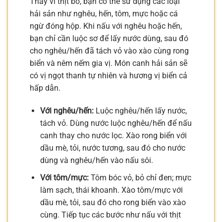
Thay vì thịt bò, bạn có thể sử dụng các loại
hải sản như nghêu, hến, tôm, mực hoặc cá
ngừ đóng hộp. Khi nấu với nghêu hoặc hến,
bạn chỉ cần luộc sơ để lấy nước dùng, sau đó
cho nghêu/hến đã tách vỏ vào xào cùng rong
biển và nêm nếm gia vị. Món canh hải sản sẽ
có vị ngọt thanh tự nhiên và hương vị biển cả
hấp dẫn.
Với nghêu/hến:
Luộc nghêu/hến lấy nước,
tách vỏ. Dùng nước luộc nghêu/hến để nấu
canh thay cho nước lọc. Xào rong biển với
dầu mè, tỏi, nước tương, sau đó cho nước
dùng và nghêu/hến vào nấu sôi.
Với tôm/mực:
Tôm bóc vỏ, bỏ chỉ đen; mực
làm sạch, thái khoanh. Xào tôm/mực với
dầu mè, tỏi, sau đó cho rong biển vào xào
cùng. Tiếp tục các bước như nấu với thịt