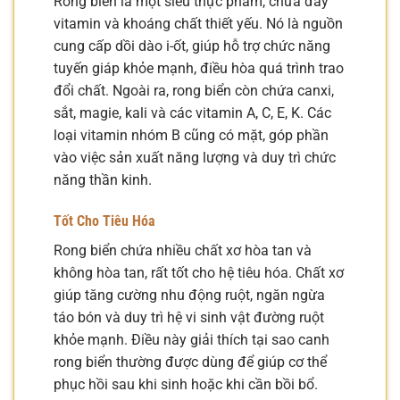
Rong biển là một siêu thực phẩm, chứa đầy
vitamin và khoáng chất thiết yếu. Nó là nguồn
cung cấp dồi dào i-ốt, giúp hỗ trợ chức năng
tuyến giáp khỏe mạnh, điều hòa quá trình trao
đổi chất. Ngoài ra, rong biển còn chứa canxi,
sắt, magie, kali và các vitamin A, C, E, K. Các
loại vitamin nhóm B cũng có mặt, góp phần
vào việc sản xuất năng lượng và duy trì chức
năng thần kinh.
Tốt Cho Tiêu Hóa
Rong biển chứa nhiều chất xơ hòa tan và
không hòa tan, rất tốt cho hệ tiêu hóa. Chất xơ
giúp tăng cường nhu động ruột, ngăn ngừa
táo bón và duy trì hệ vi sinh vật đường ruột
khỏe mạnh. Điều này giải thích tại sao canh
rong biển thường được dùng để giúp cơ thể
phục hồi sau khi sinh hoặc khi cần bồi bổ.