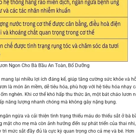
ươn Ngon Cho Bà Bầu An Toàn, Bổ Dưỡng
ang lại nhiều lợi ích đáng kể, giúp tăng cường sức khỏe và hỗ
o lươn là món ăn mềm, dễ tiêu hóa, phù hợp với hệ tiêu hóa nhạy 
n ốm nghén. Khi cơ thể khó hấp thu thức ăn, một bát cháo lươn 
g cấp năng lượng nhanh chóng mà không gây nặng bụng.
 ngăn ngừa và cải thiện tình trạng thiếu máu do thiếu sắt ở bà b
 mặt cho mẹ mà còn ảnh hưởng đến sự phát triển của thai nhi,
 trì mức sắt đầy đủ là cực kỳ quan trọng cho cả mẹ và bé. Hơn