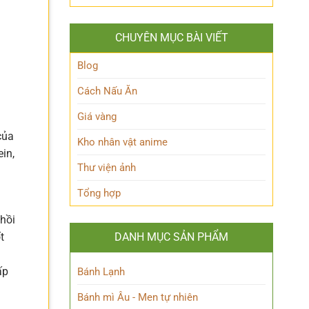
Hakari
‘trái
nhiên?
JJK
tim’
là
của
CHUYÊN MỤC BÀI VIẾT
ai?
Blue
Hé
Lock!
lộ
Blog
sức
mạnh
Cách Nấu Ăn
độc
đáo
Giá vàng
của
Chú
của
Kho nhân vật anime
thuật
in,
sư
Thư viện ảnh
thiên
tài
Tổng hợp
 hồi
DANH MỤC SẢN PHẨM
t
ấp
Bánh Lạnh
Bánh mì Âu - Men tự nhiên