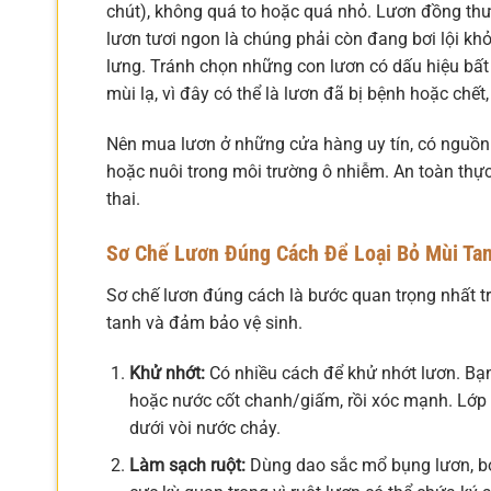
chút), không quá to hoặc quá nhỏ. Lươn đồng thườ
lươn tươi ngon là chúng phải còn đang bơi lội k
lưng. Tránh chọn những con lươn có dấu hiệu bất 
mùi lạ, vì đây có thể là lươn đã bị bệnh hoặc chế
Nên mua lươn ở những cửa hàng uy tín, có nguồn
hoặc nuôi trong môi trường ô nhiễm. An toàn th
thai.
Sơ Chế Lươn Đúng Cách Để Loại Bỏ Mùi Ta
Sơ chế lươn đúng cách là bước quan trọng nhất t
tanh và đảm bảo vệ sinh.
Khử nhớt:
Có nhiều cách để khử nhớt lươn. Bạn 
hoặc nước cốt chanh/giấm, rồi xóc mạnh. Lớp n
dưới vòi nước chảy.
Làm sạch ruột:
Dùng dao sắc mổ bụng lươn, bỏ