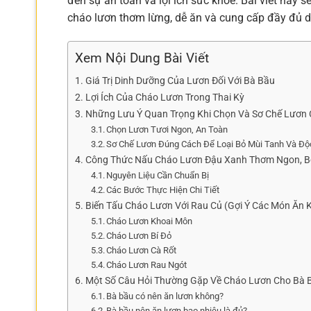
đến sự an toàn và lợi ích sức khỏe. Bài viết này
cháo lươn thơm lừng, dễ ăn và cung cấp đầy đủ d
Xem Nội Dung Bài Viết
Giá Trị Dinh Dưỡng Của Lươn Đối Với Bà Bầu
Lợi Ích Của Cháo Lươn Trong Thai Kỳ
Những Lưu Ý Quan Trọng Khi Chọn Và Sơ Chế Lươn
Chọn Lươn Tươi Ngon, An Toàn
Sơ Chế Lươn Đúng Cách Để Loại Bỏ Mùi Tanh Và Độ
Công Thức Nấu Cháo Lươn Đậu Xanh Thơm Ngon, B
Nguyên Liệu Cần Chuẩn Bị
Các Bước Thực Hiện Chi Tiết
Biến Tấu Cháo Lươn Với Rau Củ (Gợi Ý Các Món Ăn 
Cháo Lươn Khoai Môn
Cháo Lươn Bí Đỏ
Cháo Lươn Cà Rốt
Cháo Lươn Rau Ngót
Một Số Câu Hỏi Thường Gặp Về Cháo Lươn Cho Bà 
Bà bầu có nên ăn lươn không?
Bà bầu nên ăn lươn bao nhiêu là đủ?