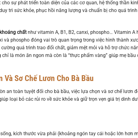
t cho sự phát triển toàn diện của các cơ quan, hệ thống thần kin
duy trì sức khỏe, phục hồi năng lượng và chuẩn bị cho quá trình
 khoáng chất
như vitamin A, B1, B2, canxi, phospho… Vitamin A 
anxi và phospho đóng vai trò quan trọng trong việc hình thành xư
cường quá trình trao đổi chất, giảm mệt mỏi và hỗ trợ chức nă
ng chỉ là món ăn ngon mà còn là “thực phẩm vàng” giúp mẹ bầu 
n Và Sơ Chế Lươn Cho Bà Bầu
 an toàn tuyệt đối cho bà bầu, việc lựa chọn và sơ chế lươn 
iúp loại bỏ các rủi ro về sức khỏe và giữ trọn vẹn giá trị dinh d
 sống, kích thước vừa phải (khoảng ngón tay cái hoặc lớn hơn 