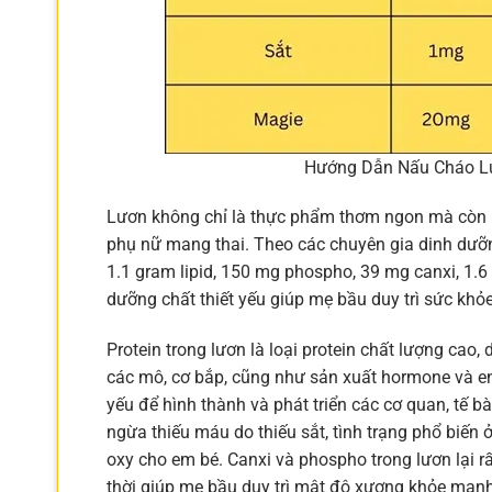
Hướng Dẫn Nấu Cháo L
Lươn không chỉ là thực phẩm thơm ngon mà còn là
phụ nữ mang thai. Theo các chuyên gia dinh dưỡn
1.1 gram lipid, 150 mg phospho, 39 mg canxi, 1.6
dưỡng chất thiết yếu giúp mẹ bầu duy trì sức khỏe 
Protein trong lươn là loại protein chất lượng cao,
các mô, cơ bắp, cũng như sản xuất hormone và en
yếu để hình thành và phát triển các cơ quan, tế b
ngừa thiếu máu do thiếu sắt, tình trạng phổ biến
oxy cho em bé. Canxi và phospho trong lươn lại rấ
thời giúp mẹ bầu duy trì mật độ xương khỏe mạnh