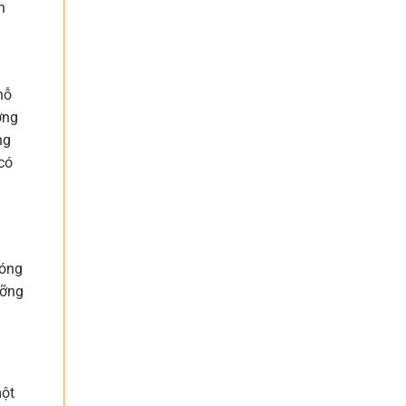
h
hỗ
ơng
ng
có
đóng
ưỡng
một