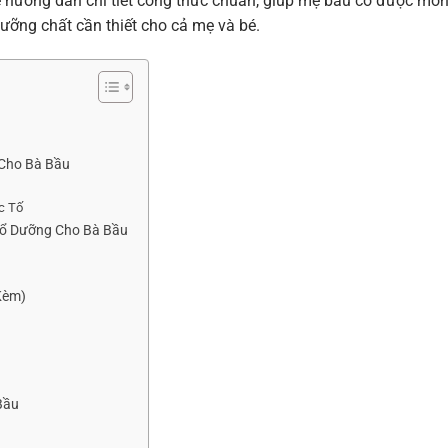
 sẽ hướng dẫn chi tiết công thức chuẩn, giúp mẹ bầu có được mó
ưỡng chất cần thiết cho cả mẹ và bé.
 Cho Bà Bầu
c Tố
ổ Dưỡng Cho Bà Bầu
Kèm)
Bầu