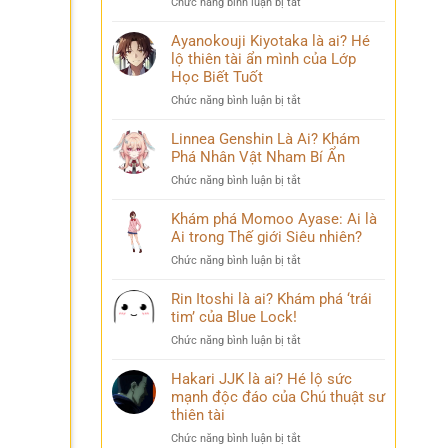
ở
Chức năng bình luận bị tắt
Phá
chuyện
Sasuke
Pháp
đời
Uchiha
Ayanokouji Kiyotaka là ai? Hé
Sư
thú
Là
lộ thiên tài ẩn mình của Lớp
Lý
vị
Ai?
Trí
Học Biết Tuốt
Hé
&
ở
Chức năng bình luận bị tắt
Lộ
Số
Ayanokouji
Tất
Phận
Kiyotaka
Linnea Genshin Là Ai? Khám
Tần
Bi
là
Phá Nhân Vật Nham Bí Ẩn
Tật
Thương
ai?
Về
ở
Chức năng bình luận bị tắt
Hé
Kẻ
Linnea
lộ
Phản
Genshin
Khám phá Momoo Ayase: Ai là
thiên
Diện
Là
Ai trong Thế giới Siêu nhiên?
tài
Huyền
Ai?
ẩn
Thoại
ở
Chức năng bình luận bị tắt
Khám
mình
Khám
Phá
của
phá
Rin Itoshi là ai? Khám phá ‘trái
Nhân
Lớp
Momoo
tim’ của Blue Lock!
Vật
Học
Ayase:
Nham
Biết
ở
Chức năng bình luận bị tắt
Ai
Bí
Tuốt
Rin
là
Ẩn
Itoshi
Hakari JJK là ai? Hé lộ sức
Ai
là
mạnh độc đáo của Chú thuật sư
trong
ai?
thiên tài
Thế
Khám
giới
ở
Chức năng bình luận bị tắt
phá
Siêu