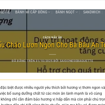
GUETTE
BÁNH MÌ CẤP ĐÔNG
BÁNH NGỌT
SANDWICH
CÁCH NẤU ĂN
u Cháo Lươn Ngon Cho Bà Bầu An T
ĐÃ ĐĂNG TRÊN
31/10/2025
BỞI
SAIGONESEBAGUETTE
đặc biệt được nhiều người yêu thích bởi hương vị thơm ngon v
, việc bổ sung dưỡng chất từ các món ăn lành mạnh là vô cùng
 không chỉ cần đảm bảo hương vị hấp dẫn mà còn phải chú trọ