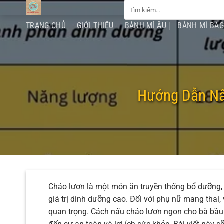
Tìm
Chuyển
kiếm:
đến
TRANG CHỦ
GIỚI THIỆU
BÁNH MÌ ÂU
BÁNH MÌ BA
nội
dung
Hướng Dẫn Nấ
Cháo lươn là một món ăn truyền thống bổ dưỡng, 
giá trị dinh dưỡng cao. Đối với phụ nữ mang thai
quan trọng. Cách nấu cháo lươn ngon cho bà bầu