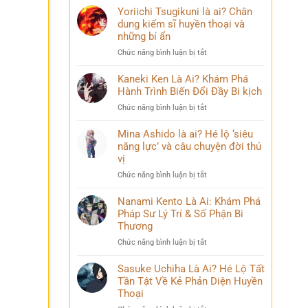
n
Yoriichi Tsugikuni là ai? Chân
dung kiếm sĩ huyền thoại và
những bí ẩn
ở
Chức năng bình luận bị tắt
Yoriichi
Tsugikuni
Kaneki Ken Là Ai? Khám Phá
là
Hành Trình Biến Đổi Đầy Bi kịch
ai?
ở
Chức năng bình luận bị tắt
Chân
Kaneki
dung
Ken
Mina Ashido là ai? Hé lộ ‘siêu
kiếm
Là
năng lực’ và câu chuyện đời thú
sĩ
Ai?
vị
huyền
Khám
thoại
ở
Chức năng bình luận bị tắt
Phá
và
Mina
Hành
những
Ashido
Nanami Kento Là Ai: Khám Phá
Trình
bí
là
Pháp Sư Lý Trí & Số Phận Bi
Biến
ẩn
ai?
Đổi
Thương
Hé
Đầy
ở
Chức năng bình luận bị tắt
lộ
Bi
Nanami
‘siêu
kịch
Kento
Sasuke Uchiha Là Ai? Hé Lộ Tất
năng
Là
Tần Tật Về Kẻ Phản Diện Huyền
lực’
Ai:
và
Thoại
Khám
câu