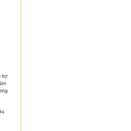
 trợ
cảm
nóng
ầu.