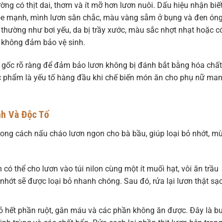
ng có thịt dai, thơm và ít mỡ hơn lươn nuôi. Dấu hiệu nhận biế
hỏe mạnh, mình lươn săn chắc, màu vàng sẫm ở bụng và đen ón
thường như bơi yếu, da bị trầy xước, màu sắc nhợt nhạt hoặc c
t, không đảm bảo vệ sinh.
 gốc rõ ràng để đảm bảo lươn không bị đánh bắt bằng hóa chất
ực phẩm là yếu tố hàng đầu khi chế biến món ăn cho phụ nữ ma
nh Và Độc Tố
rong cách nấu cháo lươn ngon cho bà bầu, giúp loại bỏ nhớt, mù
có thể cho lươn vào túi nilon cùng một ít muối hạt, vôi ăn trầu
hớt sẽ được loại bỏ nhanh chóng. Sau đó, rửa lại lươn thật sạ
 hết phần ruột, gân máu và các phần không ăn được. Đây là b