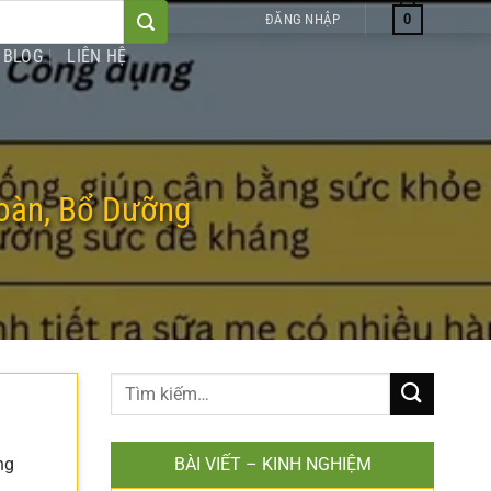
0
ĐĂNG NHẬP
BLOG
LIÊN HỆ
oàn, Bổ Dưỡng
à
ng
BÀI VIẾT – KINH NGHIỆM