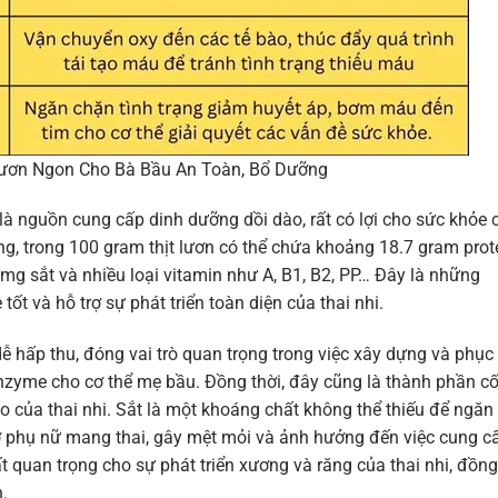
ươn Ngon Cho Bà Bầu An Toàn, Bổ Dưỡng
 nguồn cung cấp dinh dưỡng dồi dào, rất có lợi cho sức khỏe 
g, trong 100 gram thịt lươn có thể chứa khoảng 18.7 gram prote
 mg sắt và nhiều loại vitamin như A, B1, B2, PP… Đây là những
tốt và hỗ trợ sự phát triển toàn diện của thai nhi.
 dễ hấp thu, đóng vai trò quan trọng trong việc xây dựng và phục
zyme cho cơ thể mẹ bầu. Đồng thời, đây cũng là thành phần cố
ào của thai nhi. Sắt là một khoáng chất không thể thiếu để ngăn
 ở phụ nữ mang thai, gây mệt mỏi và ảnh hưởng đến việc cung c
t quan trọng cho sự phát triển xương và răng của thai nhi, đồng
.