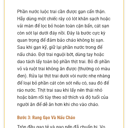
Phần nước luộc trai cần được gạn cẩn thận.
Hãy dùng một chiếc rây có lót khăn sạch hoặc
vải màn để lọc bỏ hoàn toàn cặn bẩn, cát sạn
còn sót lại dưới đáy nồi. Đây là bước cực kỳ
quan trọng để đảm bảo cháo không bị sạn.
Sau khi gạn kỹ, giữ lại phần nước trong để
nấu cháo. Đợi trai nguội bớt, dùng tay hoặc
dao tách lấy toàn bộ phần thịt trai. Bỏ đi phần
vỏ và ruột trai không ăn được (thường có màu
đen). Rửa lại thịt trai dưới vòi nước nhẹ nhàng
để loại bỏ phần cát còn sót nếu có, sau đó để
ráo nước. Thịt trai sau khi lấy nên thái nhỏ
hoặc băm rối tùy theo sở thích và độ tuổi của
người ăn để dễ ăn hơn khi cho vào cháo.
Bước 3: Rang Gạo Và Nấu Cháo
Trộn đều gạo tẻ và gạo nếp đã chuẩn bị. Vo