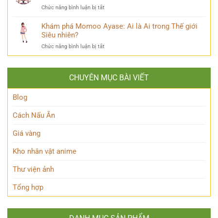
ai?
Tật
Bi
ở
Chức năng bình luận bị tắt
Hé
Về
Thương
Linnea
lộ
Kẻ
Genshin
Khám phá Momoo Ayase: Ai là Ai trong Thế giới
thiên
Phản
Là
Siêu nhiên?
tài
Diện
Ai?
ẩn
Huyền
ở
Chức năng bình luận bị tắt
Khám
mình
Thoại
Khám
Phá
của
phá
Nhân
Lớp
Momoo
Vật
Học
CHUYÊN MỤC BÀI VIẾT
Ayase:
Nham
Biết
Ai
Bí
Tuốt
là
Blog
Ẩn
Ai
trong
Cách Nấu Ăn
Thế
giới
Giá vàng
Siêu
nhiên?
Kho nhân vật anime
Thư viện ảnh
Tổng hợp