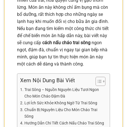
nhiên của trai, hòa quyện cùng vị gạo thơm
lừng. Món ăn này không chỉ ấm bụng mà còn
bổ dưỡng, rất thích hợp cho những ngày se
lạnh hay khi muốn đổi vị cho bữa ăn gia đình.
Nếu bạn đang tìm kiếm một công thức chi tiết
để chế biến món ăn hấp dẫn này, bài viết này
sẽ cung cấp
cách nấu cháo trai sông
ngon
ngọt, đậm đà, chuẩn vị ngay tại gian bếp nhà
mình, giúp bạn tự tin thực hiện món ăn này
một cách dễ dàng và thành công.
Xem Nội Dung Bài Viết
Trai Sông – Nguồn Nguyên Liệu Tươi Ngon
Cho Món Cháo Đậm Đà
Lợi Ích Sức Khỏe Không Ngờ Từ Trai Sông
Chuẩn Bị Nguyên Liệu Cho Món Cháo Trai
Sông
Hướng Dẫn Chi Tiết Cách Nấu Cháo Trai Sông