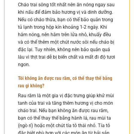
Cháo trai sông tốt nhất nên ăn nóng ngay sau
khi nấu để đảm bảo hương vị và dinh dưỡng.
Nếu có cháo thừa, bạn có thể bảo quản trong
tủ lạnh trong hộp kín khoảng 1-2 ngày. Khi
hâm nóng, nên hâm trên lửa nhỏ, khuấy đều
và có thể thêm một chút nước sôi nếu cháo bị
đặc lại. Tuy nhiên, không nên bảo quản quá
lâu vì thịt trai dễ bị biến chất và mất đi độ tươi
ngon.
Tôi không ăn được rau răm, có thể thay thế bằng
rau gì không?
Rau răm là một gia vị đặc trưng giúp khử mùi
tanh của trai và tăng thêm hương vị cho món
cháo trai. Nếu bạn không ăn được rau răm,
bạn có thể thay thế bằng hành lá, rau mùi ta
(ngò rí) hoặc một chút tía tô thái nhỏ. Tía tô
đặc biệt phù hợp với các món ăn từ hải sản,