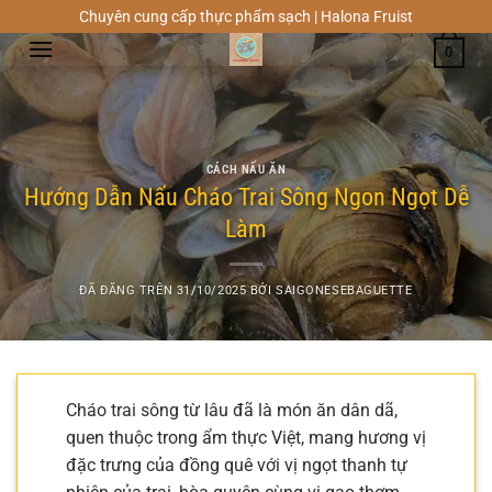
Chuyển
Chuyên cung cấp thực phẩm sạch | Halona Fruist
đến
0
nội
dung
CÁCH NẤU ĂN
Hướng Dẫn Nấu Cháo Trai Sông Ngon Ngọt Dễ
Làm
ĐÃ ĐĂNG TRÊN
31/10/2025
BỞI
SAIGONESEBAGUETTE
Cháo trai sông từ lâu đã là món ăn dân dã,
quen thuộc trong ẩm thực Việt, mang hương vị
đặc trưng của đồng quê với vị ngọt thanh tự