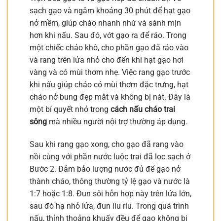
sạch gạo và ngâm khoảng 30 phút để hạt gạo
nở mềm, giúp cháo nhanh nhừ và sánh mịn
hơn khi nấu. Sau đó, vớt gạo ra để ráo. Trong
một chiếc chảo khô, cho phần gạo đã ráo vào
và rang trên lửa nhỏ cho đến khi hạt gạo hơi
vàng và có mùi thơm nhẹ. Việc rang gạo trước
khi nấu giúp cháo có mùi thơm đặc trưng, hạt
cháo nở bung đẹp mắt và không bị nát. Đây là
một bí quyết nhỏ trong
cách nấu cháo trai
sông
mà nhiều người nội trợ thường áp dụng.
Sau khi rang gạo xong, cho gạo đã rang vào
nồi cùng với phần nước luộc trai đã lọc sạch ở
Bước 2. Đảm bảo lượng nước đủ để gạo nở
thành cháo, thông thường tỷ lệ gạo và nước là
1:7 hoặc 1:8. Đun sôi hỗn hợp này trên lửa lớn,
sau đó hạ nhỏ lửa, đun liu riu. Trong quá trình
nấu, thỉnh thoảng khuấy đều để gạo không bị