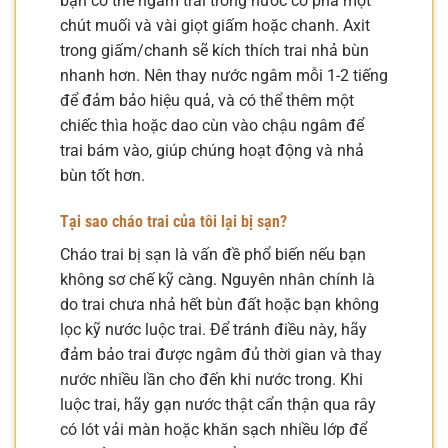
bạn có thể ngâm trai trong nước có pha một
chút muối và vài giọt giấm hoặc chanh. Axit
trong giấm/chanh sẽ kích thích trai nhả bùn
nhanh hơn. Nên thay nước ngâm mỗi 1-2 tiếng
để đảm bảo hiệu quả, và có thể thêm một
chiếc thìa hoặc dao cùn vào chậu ngâm để
trai bám vào, giúp chúng hoạt động và nhả
bùn tốt hơn.
Tại sao cháo trai của tôi lại bị sạn?
Cháo trai bị sạn là vấn đề phổ biến nếu bạn
không sơ chế kỹ càng. Nguyên nhân chính là
do trai chưa nhả hết bùn đất hoặc bạn không
lọc kỹ nước luộc trai. Để tránh điều này, hãy
đảm bảo trai được ngâm đủ thời gian và thay
nước nhiều lần cho đến khi nước trong. Khi
luộc trai, hãy gạn nước thật cẩn thận qua rây
có lót vải màn hoặc khăn sạch nhiều lớp để