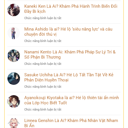
Kỳ
năm
Tsugikuni
Kaneki Ken Là Ai? Khám Phá Hành Trình Biến Đổi
mới
đăng
là
Đầy Bi kịch
nhất
quang
ai?
khiến
ở
Chức năng bình luận bị tắt
Chân
cộng
Kaneki
dung
đồng
Ken
Mina Ashido là ai? Hé lộ ‘siêu năng lực’ và câu
kiếm
mạng
Là
chuyện đời thú vị
sĩ
bàn
Ai?
huyền
tán
ở
Chức năng bình luận bị tắt
Khám
thoại
Mina
Phá
và
Ashido
Nanami Kento Là Ai: Khám Phá Pháp Sư Lý Trí &
Hành
những
là
Số Phận Bi Thương
Trình
bí
ai?
Biến
ẩn
ở
Chức năng bình luận bị tắt
Hé
Đổi
Nanami
lộ
Đầy
Kento
Sasuke Uchiha Là Ai? Hé Lộ Tất Tần Tật Về Kẻ
‘siêu
Bi
Là
Phản Diện Huyền Thoại
năng
kịch
Ai:
lực’
ở
Chức năng bình luận bị tắt
Khám
và
Sasuke
Phá
câu
Uchiha
Ayanokouji Kiyotaka là ai? Hé lộ thiên tài ẩn mình
Pháp
chuyện
Là
của Lớp Học Biết Tuốt
Sư
đời
Ai?
Lý
thú
ở
Chức năng bình luận bị tắt
Hé
Trí
vị
Ayanokouji
Lộ
&
Kiyotaka
Linnea Genshin Là Ai? Khám Phá Nhân Vật Nham
Tất
Số
là
Bí Ẩn
Tần
Phận