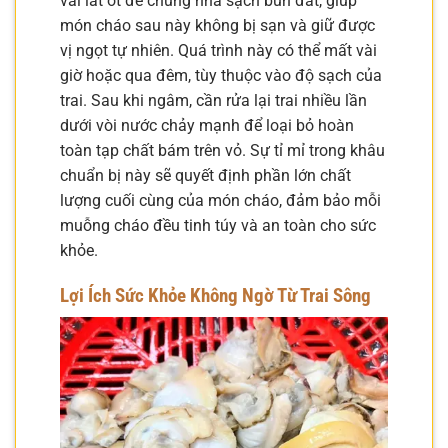
vài lát ớt để chúng nhả sạch bùn đất, giúp
món cháo sau này không bị sạn và giữ được
vị ngọt tự nhiên. Quá trình này có thể mất vài
giờ hoặc qua đêm, tùy thuộc vào độ sạch của
trai. Sau khi ngâm, cần rửa lại trai nhiều lần
dưới vòi nước chảy mạnh để loại bỏ hoàn
toàn tạp chất bám trên vỏ. Sự tỉ mỉ trong khâu
chuẩn bị này sẽ quyết định phần lớn chất
lượng cuối cùng của món cháo, đảm bảo mỗi
muỗng cháo đều tinh túy và an toàn cho sức
khỏe.
Lợi Ích Sức Khỏe Không Ngờ Từ Trai Sông