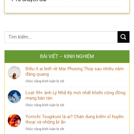
BÀI VIẾT – KINH NGHIỆM
Điều ít ai biết về Mai Phương Thúy sau nhiều năm
đăng quang
ở
Chức năng bình luận bị tắt
Điều
ít
Loạt 99+ ảnh Lý Nhã Kỳ mới nhất khiến cộng đồng
ai
mạng bàn tán
biết
ở
Chức năng bình luận bị tắt
về
Loạt
Mai
99+
Yoriichi Tsugikuni là ai? Chân dung kiếm sĩ huyền
Phương
ảnh
thoại và những bí ẩn
Thúy
Lý
sau
ở
Chức năng bình luận bị tắt
Nhã
nhiều
Yoriichi