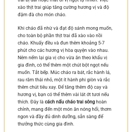
xào thịt trai giúp tăng cường hương vị và độ
đậm đà cho món cháo.
Khi cháo đã nhừ và đạt độ sánh mong muốn,
cho toàn bộ phần thịt trai đã xào vào nồi
cháo. Khuấy đều và đun thêm khoảng 5-7
phút cho các hương vị hòa quyện vào nhau.
Nêm nếm lại gia vị cho vừa ăn theo khẩu vị
gia đình, có thể thêm một chút bột ngọt nếu
muốn. Tắt bếp. Múc cháo ra bát, rắc hành lá,
rau răm thái nhỏ, một ít hành phi giòn và rắc
thêm chút tiêu xay. Để tăng thêm độ cay và
hương vị, bạn có thể thêm vài lát ớt tươi nếu
thích. Đây là
cách nấu cháo trai sông
hoàn
chỉnh, mang đến một món ăn nóng hổi, thơm
ngon và đầy đủ dinh dưỡng, sẵn sàng để
thưởng thức cùng gia đình.