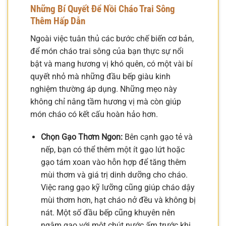
Những Bí Quyết Để Nồi Cháo Trai Sông
Thêm Hấp Dẫn
Ngoài việc tuân thủ các bước chế biến cơ bản,
để món cháo trai sông của bạn thực sự nổi
bật và mang hương vị khó quên, có một vài bí
quyết nhỏ mà những đầu bếp giàu kinh
nghiệm thường áp dụng. Những mẹo này
không chỉ nâng tầm hương vị mà còn giúp
món cháo có kết cấu hoàn hảo hơn.
Chọn Gạo Thơm Ngon:
Bên cạnh gạo tẻ và
nếp, bạn có thể thêm một ít gạo lứt hoặc
gạo tám xoan vào hỗn hợp để tăng thêm
mùi thơm và giá trị dinh dưỡng cho cháo.
Việc rang gạo kỹ lưỡng cũng giúp cháo dậy
mùi thơm hơn, hạt cháo nở đều và không bị
nát. Một số đầu bếp cũng khuyên nên
ngâm gạo với một chút nước ấm trước khi