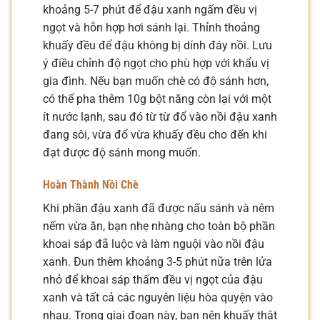
khoảng 5-7 phút để đậu xanh ngấm đều vị
ngọt và hỗn hợp hơi sánh lại. Thỉnh thoảng
khuấy đều để đậu không bị dính đáy nồi. Lưu
ý điều chỉnh độ ngọt cho phù hợp với khẩu vị
gia đình. Nếu bạn muốn chè có độ sánh hơn,
có thể pha thêm 10g bột năng còn lại với một
ít nước lạnh, sau đó từ từ đổ vào nồi đậu xanh
đang sôi, vừa đổ vừa khuấy đều cho đến khi
đạt được độ sánh mong muốn.
Hoàn Thành Nồi Chè
Khi phần đậu xanh đã được nấu sánh và nêm
nếm vừa ăn, bạn nhẹ nhàng cho toàn bộ phần
khoai sáp đã luộc và làm nguội vào nồi đậu
xanh. Đun thêm khoảng 3-5 phút nữa trên lửa
nhỏ để khoai sáp thấm đều vị ngọt của đậu
xanh và tất cả các nguyên liệu hòa quyện vào
nhau. Trong giai đoạn này, bạn nên khuấy thật