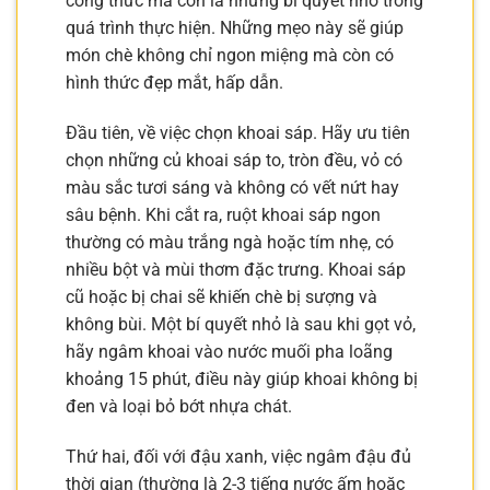
công thức mà còn là những bí quyết nhỏ trong
quá trình thực hiện. Những mẹo này sẽ giúp
món chè không chỉ ngon miệng mà còn có
hình thức đẹp mắt, hấp dẫn.
Đầu tiên, về việc chọn khoai sáp. Hãy ưu tiên
chọn những củ khoai sáp to, tròn đều, vỏ có
màu sắc tươi sáng và không có vết nứt hay
sâu bệnh. Khi cắt ra, ruột khoai sáp ngon
thường có màu trắng ngà hoặc tím nhẹ, có
nhiều bột và mùi thơm đặc trưng. Khoai sáp
cũ hoặc bị chai sẽ khiến chè bị sượng và
không bùi. Một bí quyết nhỏ là sau khi gọt vỏ,
hãy ngâm khoai vào nước muối pha loãng
khoảng 15 phút, điều này giúp khoai không bị
đen và loại bỏ bớt nhựa chát.
Thứ hai, đối với đậu xanh, việc ngâm đậu đủ
thời gian (thường là 2-3 tiếng nước ấm hoặc