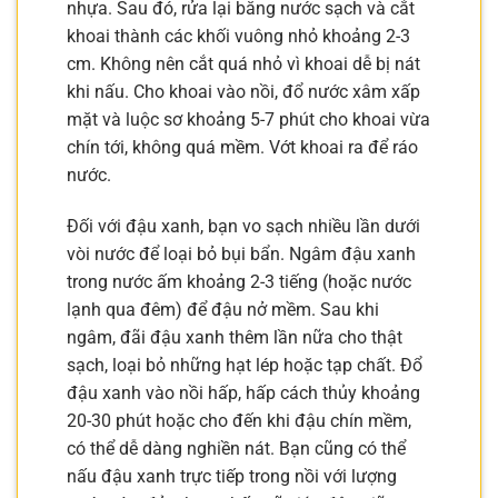
nhựa. Sau đó, rửa lại bằng nước sạch và cắt
khoai thành các khối vuông nhỏ khoảng 2-3
cm. Không nên cắt quá nhỏ vì khoai dễ bị nát
khi nấu. Cho khoai vào nồi, đổ nước xâm xấp
mặt và luộc sơ khoảng 5-7 phút cho khoai vừa
chín tới, không quá mềm. Vớt khoai ra để ráo
nước.
Đối với đậu xanh, bạn vo sạch nhiều lần dưới
vòi nước để loại bỏ bụi bẩn. Ngâm đậu xanh
trong nước ấm khoảng 2-3 tiếng (hoặc nước
lạnh qua đêm) để đậu nở mềm. Sau khi
ngâm, đãi đậu xanh thêm lần nữa cho thật
sạch, loại bỏ những hạt lép hoặc tạp chất. Đổ
đậu xanh vào nồi hấp, hấp cách thủy khoảng
20-30 phút hoặc cho đến khi đậu chín mềm,
có thể dễ dàng nghiền nát. Bạn cũng có thể
nấu đậu xanh trực tiếp trong nồi với lượng