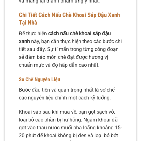
và mang lại thành phẩm ưng ý nhất.
Chi Tiết Cách Nấu Chè Khoai Sáp Đậu Xanh
Tại Nhà
Để thực hiện
cách nấu chè khoai sáp đậu
xanh
này, bạn cần thực hiện theo các bước chi
tiết sau đây. Sự tỉ mẩn trong từng công đoạn
sẽ đảm bảo món chè đạt được hương vị
chuẩn mực và độ hấp dẫn cao nhất.
Sơ Chế Nguyên Liệu
Bước đầu tiên và quan trọng nhất là sơ chế
các nguyên liệu chính một cách kỹ lưỡng.
Khoai sáp sau khi mua về, bạn gọt sạch vỏ,
loại bỏ các phần bị hư hỏng. Ngâm khoai đã
gọt vào thau nước muối pha loãng khoảng 15-
20 phút để khoai không bị đen và loại bỏ bớt