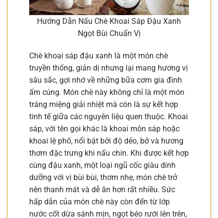
Hướng Dẫn Nấu Chè Khoai Sáp Đậu Xanh
Ngọt Bùi Chuẩn Vị
Chè khoai sáp đậu xanh là một món chè
truyền thống, giản dị nhưng lại mang hương vị
sâu sắc, gợi nhớ về những bữa cơm gia đình
ấm cúng. Món chè này không chỉ là một món
tráng miệng giải nhiệt mà còn là sự kết hợp
tinh tế giữa các nguyên liệu quen thuộc. Khoai
sáp, với tên gọi khác là khoai môn sáp hoặc
khoai lệ phố, nổi bật bởi độ dẻo, bở và hương
thơm đặc trưng khi nấu chín. Khi được kết hợp
cùng đậu xanh, một loại ngũ cốc giàu dinh
dưỡng với vị bùi bùi, thơm nhẹ, món chè trở
nên thanh mát và dễ ăn hơn rất nhiều. Sức
hấp dẫn của món chè này còn đến từ lớp
nước cốt dừa sánh mịn, ngọt béo rưới lên trên,