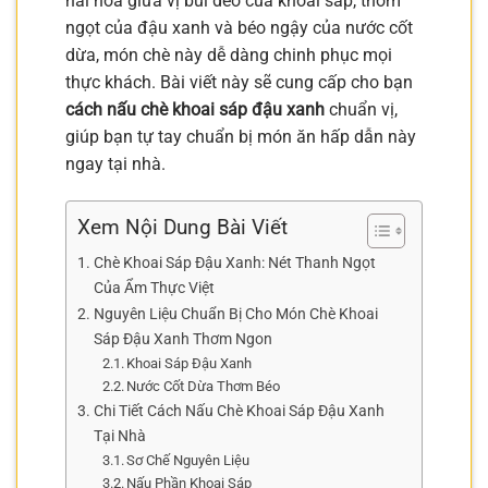
hài hòa giữa vị bùi dẻo của khoai sáp, thơm
ngọt của đậu xanh và béo ngậy của nước cốt
dừa, món chè này dễ dàng chinh phục mọi
thực khách. Bài viết này sẽ cung cấp cho bạn
cách nấu chè khoai sáp đậu xanh
chuẩn vị,
giúp bạn tự tay chuẩn bị món ăn hấp dẫn này
ngay tại nhà.
Xem Nội Dung Bài Viết
Chè Khoai Sáp Đậu Xanh: Nét Thanh Ngọt
Của Ẩm Thực Việt
Nguyên Liệu Chuẩn Bị Cho Món Chè Khoai
Sáp Đậu Xanh Thơm Ngon
Khoai Sáp Đậu Xanh
Nước Cốt Dừa Thơm Béo
Chi Tiết Cách Nấu Chè Khoai Sáp Đậu Xanh
Tại Nhà
Sơ Chế Nguyên Liệu
Nấu Phần Khoai Sáp