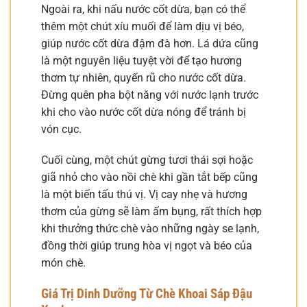
Ngoài ra, khi nấu nước cốt dừa, bạn có thể
thêm một chút xíu muối để làm dịu vị béo,
giúp nước cốt dừa đậm đà hơn. Lá dứa cũng
là một nguyên liệu tuyệt vời để tạo hương
thơm tự nhiên, quyến rũ cho nước cốt dừa.
Đừng quên pha bột năng với nước lạnh trước
khi cho vào nước cốt dừa nóng để tránh bị
vón cục.
Cuối cùng, một chút gừng tươi thái sợi hoặc
giã nhỏ cho vào nồi chè khi gần tắt bếp cũng
là một biến tấu thú vị. Vị cay nhẹ và hương
thơm của gừng sẽ làm ấm bụng, rất thích hợp
khi thưởng thức chè vào những ngày se lạnh,
đồng thời giúp trung hòa vị ngọt và béo của
món chè.
Giá Trị Dinh Dưỡng Từ Chè Khoai Sáp Đậu