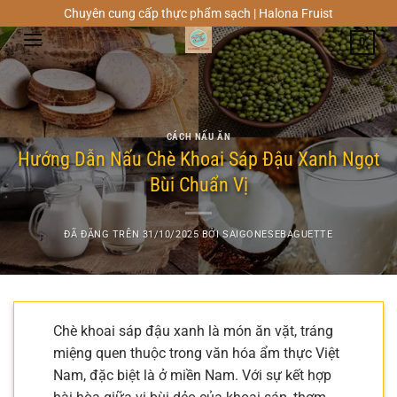
Chuyển
Chuyên cung cấp thực phẩm sạch | Halona Fruist
đến
0
nội
dung
CÁCH NẤU ĂN
Hướng Dẫn Nấu Chè Khoai Sáp Đậu Xanh Ngọt
Bùi Chuẩn Vị
ĐÃ ĐĂNG TRÊN
31/10/2025
BỞI
SAIGONESEBAGUETTE
Chè khoai sáp đậu xanh là món ăn vặt, tráng
miệng quen thuộc trong văn hóa ẩm thực Việt
Nam, đặc biệt là ở miền Nam. Với sự kết hợp