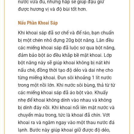
nước vừa đủ, nhưng hấp sẽ giúp đậu giữ
được hương vị và độ bùi tốt hơn.
Nấu Phần Khoai Sáp
Khi khoai sáp đã sơ chế và để ráo, bạn chuẩn
bị một chén nhỏ đựng 20g bột năng. Lăn đều
các miếng khoai sáp đã luộc sơ qua bột năng,
đảm bảo bột áo đều khắp bề mặt khoai. Lớp
bột năng này sẽ giúp khoai không bị nát khi
nấu chè, đồng thời tạo độ dẻo và dai nhẹ cho
từng miếng khoai. Đun sôi khoảng 1 lít nước
trong một nồi lớn. Khi nước sôi bùng, thả từ từ
các miếng khoai sáp đã áo bột vào. Khuấy
nhẹ để khoai không dính vào nhau và không
bị dính đáy nồi. Khi khoai nổi lên mặt nước và
chuyển màu trong, tức là khoai đã chín. Vớt
khoai ra và ngâm ngay vào một thau nước đá
lạnh. Bước này giúp khoai giữ được độ dẻo,