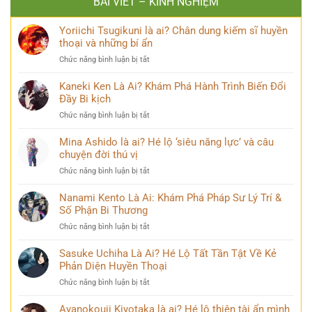
BÀI VIẾT – KINH NGHIỆM
Yoriichi Tsugikuni là ai? Chân dung kiếm sĩ huyền
thoại và những bí ẩn
ở
Chức năng bình luận bị tắt
Yoriichi
Tsugikuni
Kaneki Ken Là Ai? Khám Phá Hành Trình Biến Đổi
là
Đầy Bi kịch
ai?
ở
Chức năng bình luận bị tắt
Chân
Kaneki
dung
Ken
Mina Ashido là ai? Hé lộ ‘siêu năng lực’ và câu
kiếm
Là
chuyện đời thú vị
sĩ
Ai?
huyền
ở
Chức năng bình luận bị tắt
Khám
thoại
Mina
Phá
và
Ashido
Nanami Kento Là Ai: Khám Phá Pháp Sư Lý Trí &
Hành
những
là
Số Phận Bi Thương
Trình
bí
ai?
Biến
ẩn
ở
Chức năng bình luận bị tắt
Hé
Đổi
Nanami
lộ
Đầy
Kento
Sasuke Uchiha Là Ai? Hé Lộ Tất Tần Tật Về Kẻ
‘siêu
Bi
Là
Phản Diện Huyền Thoại
năng
kịch
Ai:
lực’
ở
Chức năng bình luận bị tắt
Khám
và
Sasuke
Phá
câu
Uchiha
Ayanokouji Kiyotaka là ai? Hé lộ thiên tài ẩn mình
Pháp