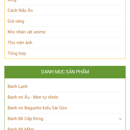
sức
mạnh
Cách Nấu Ăn
độc
đáo
Giá vàng
của
Chú
Kho nhân vật anime
thuật
sư
Thư viện ảnh
thiên
tài
Tổng hợp
DANH MỤC SẢN PHẨM
Bánh Lạnh
Bánh mì Âu - Men tự nhiên
Bánh mì Baguette kiểu Sài Gòn
Bánh Mì Cấp Đông
Bánh Mì Mềm