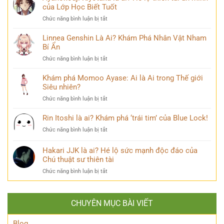
chuyện
Là
của Lớp Học Biết Tuốt
Sư
đời
Ai?
Lý
thú
ở
Chức năng bình luận bị tắt
Hé
Trí
vị
Ayanokouji
Lộ
&
Kiyotaka
Linnea Genshin Là Ai? Khám Phá Nhân Vật Nham
Tất
Số
là
Bí Ẩn
Tần
Phận
ai?
Tật
Bi
ở
Chức năng bình luận bị tắt
Hé
Về
Thương
Linnea
lộ
Kẻ
Genshin
Khám phá Momoo Ayase: Ai là Ai trong Thế giới
thiên
Phản
Là
Siêu nhiên?
tài
Diện
Ai?
ẩn
Huyền
ở
Chức năng bình luận bị tắt
Khám
mình
Thoại
Khám
Phá
của
phá
Rin Itoshi là ai? Khám phá ‘trái tim’ của Blue Lock!
Nhân
Lớp
Momoo
Vật
Học
ở
Chức năng bình luận bị tắt
Ayase:
Nham
Biết
Rin
Ai
Bí
Tuốt
Itoshi
Hakari JJK là ai? Hé lộ sức mạnh độc đáo của
là
Ẩn
là
Ai
Chú thuật sư thiên tài
ai?
trong
ở
Chức năng bình luận bị tắt
Khám
Thế
Hakari
phá
giới
JJK
‘trái
Siêu
là
tim’
nhiên?
CHUYÊN MỤC BÀI VIẾT
ai?
của
Hé
Blue
lộ
Blog
Lock!