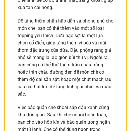
Chè lạnh sẽ có độ thanh mát, sảng khoái, giúp
xua tan cái nóng.
Để tăng thêm phần hấp dẫn và phong phú cho
món chè, bạn có thể thêm vào một số loại
topping yêu thích. Dừa nạo sợi là một lựa
chọn cổ điển, giúp tăng thêm vị béo và mùi
thơm đặc trưng của dừa. Đậu phộng rang giã
nhỏ sẽ mang lại độ giòn bùi thú vị. Ngoài ra,
bạn cũng có thể thử thêm trân châu trắng
hoặc trân châu đường đen để món chè có
thêm độ dai sần sật, hoặc một chút thạch rau
câu cắt hạt lựu để tăng tính giải nhiệt và màu
sắc.
Việc bảo quản chè khoai sáp đậu xanh cũng
khá đơn giản. Sau khi chè nguội hoàn toàn,
bạn cho vào hộp kín và bảo quản trong ngăn
mát tủ lạnh. Chè có thể dùng ngon trong