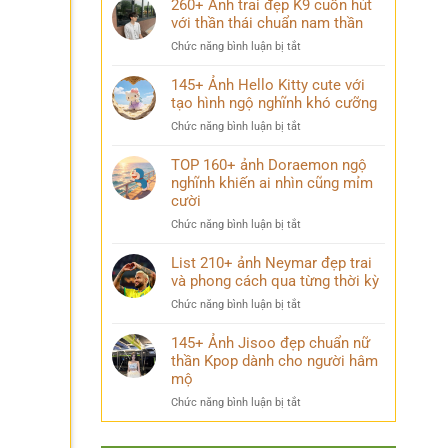
260+ Ảnh trai đẹp K9 cuốn hút
thần
hội
ảnh
với thần thái chuẩn nam thần
trong
ô
thế
ở
Chức năng bình luận bị tắt
nhiễm
giới
260+
môi
anime
Ảnh
145+ Ảnh Hello Kitty cute với
trường
trai
tạo hình ngộ nghĩnh khó cưỡng
chất
đẹp
lượng
ở
Chức năng bình luận bị tắt
K9
cao
145+
cuốn
đầy
Ảnh
TOP 160+ ảnh Doraemon ngộ
hút
ý
Hello
nghĩnh khiến ai nhìn cũng mỉm
với
nghĩa
Kitty
cười
thần
cute
thái
ở
Chức năng bình luận bị tắt
với
chuẩn
TOP
tạo
nam
160+
List 210+ ảnh Neymar đẹp trai
hình
thần
ảnh
và phong cách qua từng thời kỳ
ngộ
Doraemon
nghĩnh
ở
Chức năng bình luận bị tắt
ngộ
khó
List
nghĩnh
cưỡng
210+
145+ Ảnh Jisoo đẹp chuẩn nữ
khiến
ảnh
thần Kpop dành cho người hâm
ai
Neymar
mộ
nhìn
đẹp
cũng
ở
Chức năng bình luận bị tắt
trai
mỉm
145+
và
cười
Ảnh
phong