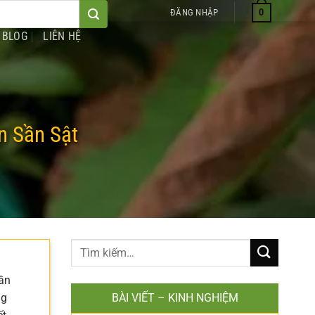
0
ĐĂNG NHẬP
BLOG
LIÊN HỆ
n Sần Sật
sần
ng
BÀI VIẾT – KINH NGHIỆM