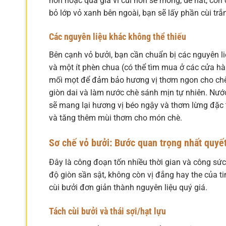
non hoặc quá già vì cùi non sẽ mỏng, dễ nát, còn c
bỏ lớp vỏ xanh bên ngoài, bạn sẽ lấy phần cùi tr
Các nguyên liệu khác không thể thiếu
Bên cạnh vỏ bưởi, bạn cần chuẩn bị các nguyên li
và một ít phèn chua (có thể tìm mua ở các cửa h
mối mọt để đảm bảo hương vị thơm ngon cho chè. 
giòn dai và làm nước chè sánh mịn tự nhiên. Nướ
sẽ mang lại hương vị béo ngậy và thơm lừng đặc t
và tăng thêm mùi thơm cho món chè.
Sơ chế vỏ bưởi: Bước quan trọng nhất quyế
Đây là công đoạn tốn nhiều thời gian và công sức
độ giòn sần sật, không còn vị đắng hay the của t
cùi bưởi đơn giản thành nguyên liệu quý giá.
Tách cùi bưởi và thái sợi/hạt lựu