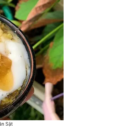
ần Sật