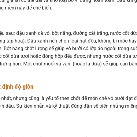
ùi già lại có thể dai và khó loại bỏ vị đắng hoàn toàn. Sau khi 
ắng mềm này để chế biến.
ệu sau: đậu xanh cà vỏ, bột năng, đường cát trắng, nước cốt dừ
àng tạp hóa). Đậu xanh nên chọn loại hạt đều, không bị mốc hay
Bột năng chất lượng sẽ giúp vỏ bưởi có lớp áo ngoài trong suố
c cốt dừa tươi hoặc đóng hộp đều được, nhưng nước cốt dừa tư
rưng hơn. Một chút muối và vani (hoặc lá dứa) sẽ giúp cân bằn
t định độ giòn
 nhất, nhưng cũng là yếu tố then chốt để món chè vỏ bưởi đạt 
inh dầu. Sự kiên nhẫn và kỹ thuật đúng đắn sẽ biến những miến