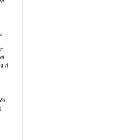
gọt
a
t,
ơi
g vị
đến
g