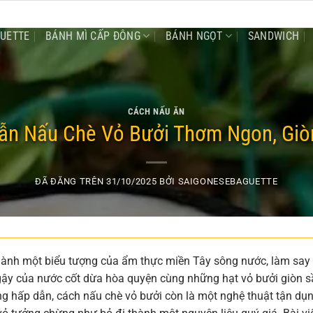
GUETTE
BÁNH MÌ CẤP ĐÔNG
BÁNH NGỌT
SANDWICH
CÁCH NẤU ĂN
n Nấu Chè Vỏ Bưởi Thơm Ngon, Giò
ĐÃ ĐĂNG TRÊN
31/10/2025
BỞI
SAIGONESEBAGUETTE
thành một biểu tượng của ẩm thực miền Tây sông nước, làm say
 ngậy của nước cốt dừa hòa quyện cùng những hạt vỏ bưởi giòn 
g hấp dẫn, cách nấu chè vỏ bưởi còn là một nghệ thuật tận dụ