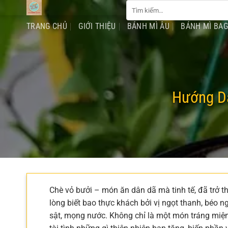
Tìm
Chuyển
kiếm:
đến
TRANG CHỦ
GIỚI THIỆU
BÁNH MÌ ÂU
BÁNH MÌ BA
nội
dung
Hướng Dẫ
Chè vỏ bưởi – món ăn dân dã mà tinh tế, đã trở 
lòng biết bao thực khách bởi vị ngọt thanh, béo
sật, mọng nước. Không chỉ là một món tráng miện