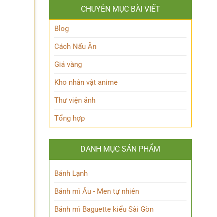
Jisoo
cách
CHUYÊN MỤC BÀI VIẾT
đẹp
qua
chuẩn
từng
nữ
Blog
thời
thần
kỳ
Kpop
Cách Nấu Ăn
dành
cho
Giá vàng
người
hâm
Kho nhân vật anime
mộ
Thư viện ảnh
Tổng hợp
DANH MỤC SẢN PHẨM
Bánh Lạnh
Bánh mì Âu - Men tự nhiên
Bánh mì Baguette kiểu Sài Gòn