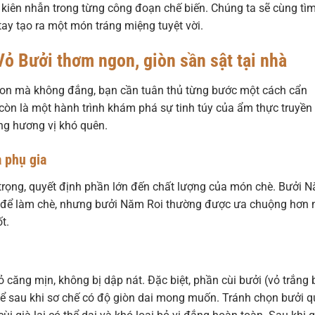
 và kiên nhẫn trong từng công đoạn chế biến. Chúng ta sẽ cùng tì
tay tạo ra một món tráng miệng tuyệt vời.
Vỏ Bưởi thơm ngon, giòn sần sật tại nhà
ngon mà không đắng, bạn cần tuân thủ từng bước một cách cẩn
còn là một hành trình khám phá sự tinh túy của ẩm thực truyền
ng hương vị khó quên.
à phụ gia
 trọng, quyết định phần lớn đến chất lượng của món chè. Bưởi 
g để làm chè, nhưng bưởi Năm Roi thường được ưa chuộng hơn 
t.
ỏ căng mịn, không bị dập nát. Đặc biệt, phần cùi bưởi (vỏ trắng 
 để sau khi sơ chế có độ giòn dai mong muốn. Tránh chọn bưởi 