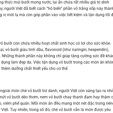
g thức múi bưởi mọng nước, lại ẩn chứa rất nhiều giá trị dinh
, người Việt đã biết cách “hô biến” phần vỏ trắng xốp này thàn
vị mới lạ mà còn góp phần vào việc tiết kiệm và tận dụng tối 
vỏ bưởi còn chứa nhiều hoạt chất sinh học có lợi cho sức khỏe.
, vỏ bưởi giàu tinh dầu, flavonoid (như naringin, hesperidin),
a. Những thành phần này không chỉ giúp tăng cường sức đề kh
ác dụng làm đẹp da. Việc tận dụng vỏ bưởi trong các món ăn khô
thêm dưỡng chất thiết yếu cho cơ thể.
ngoài món chè vỏ bưởi trứ danh, người Việt còn sáng tạo ra nh
mứt vỏ bưởi dẻo thơm, nem vỏ bưởi chay thanh đạm hay thậm c
 ho, viêm phế quản. Mỗi món ăn đều mang một nét đặc trưng riên
ợ Việt. Tuy nhiên, trong số đó, chè vỏ bưởi vẫn là món được yêu