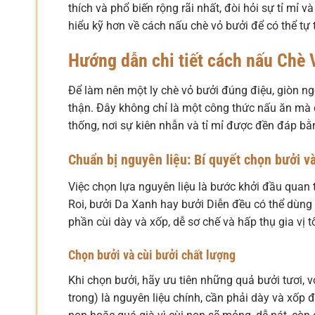
thích và phổ biến rộng rãi nhất, đòi hỏi sự tỉ mỉ
hiểu kỹ hơn về cách nấu chè vỏ bưởi để có thể tự 
Hướng dẫn chi tiết cách nấu Chè 
Để làm nên một ly chè vỏ bưởi đúng điệu, giòn 
thận. Đây không chỉ là một công thức nấu ăn mà 
thống, nơi sự kiên nhẫn và tỉ mỉ được đền đáp bằ
Chuẩn bị nguyên liệu: Bí quyết chọn bưởi v
Việc chọn lựa nguyên liệu là bước khởi đầu quan
Roi, bưởi Da Xanh hay bưởi Diễn đều có thể dùn
phần cùi dày và xốp, dễ sơ chế và hấp thụ gia vị tố
Chọn bưởi và cùi bưởi chất lượng
Khi chọn bưởi, hãy ưu tiên những quả bưởi tươi, v
trong) là nguyên liệu chính, cần phải dày và xốp