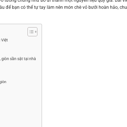
 vỏ tưởng chừng như bỏ đi thành một nguyên liệu quý giá. Bài vi
sâu để bạn có thể tự tay làm nên món chè vỏ bưởi hoàn hảo, ch
 Việt
giòn sần sật tại nhà
giòn