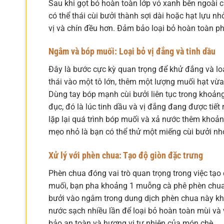
Sau khi gọt bỏ hoàn toàn lớp vỏ xanh bên ngoài c
có thể thái cùi bưởi thành sợi dài hoặc hạt lựu n
vị và chín đều hơn. Đảm bảo loại bỏ hoàn toàn ph
Ngâm và bóp muối: Loại bỏ vị đắng và tinh dầu
Đây là bước cực kỳ quan trọng để khử đắng và loạ
thái vào một tô lớn, thêm một lượng muối hạt vừ
Dùng tay bóp mạnh cùi bưởi liên tục trong khoản
đục, đó là lúc tinh dầu và vị đắng đang được tiết
lặp lại quá trình bóp muối và xả nước thêm khoản
mẹo nhỏ là bạn có thể thử một miếng cùi bưởi nh
Xử lý với phèn chua: Tạo độ giòn đặc trưng
Phèn chua đóng vai trò quan trọng trong việc tạ
muối, bạn pha khoảng 1 muỗng cà phê phèn chua với
bưởi vào ngâm trong dung dịch phèn chua này khoản
nước sạch nhiều lần để loại bỏ hoàn toàn mùi và
bảo an toàn và hương vị tự nhiên của món chè.