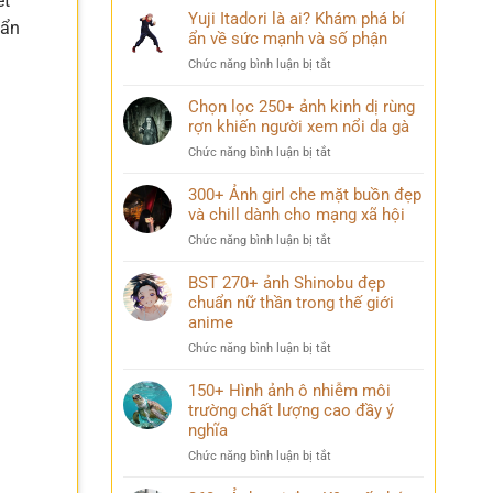
ết
Yuji Itadori là ai? Khám phá bí
uẩn
ẩn về sức mạnh và số phận
ở
Chức năng bình luận bị tắt
Yuji
Itadori
Chọn lọc 250+ ảnh kinh dị rùng
là
rợn khiến người xem nổi da gà
ai?
ở
Chức năng bình luận bị tắt
Khám
Chọn
phá
lọc
300+ Ảnh girl che mặt buồn đẹp
bí
250+
và chill dành cho mạng xã hội
ẩn
ảnh
về
ở
Chức năng bình luận bị tắt
kinh
sức
300+
dị
mạnh
Ảnh
BST 270+ ảnh Shinobu đẹp
rùng
và
girl
chuẩn nữ thần trong thế giới
rợn
số
che
anime
khiến
phận
mặt
người
ở
Chức năng bình luận bị tắt
buồn
xem
BST
đẹp
nổi
270+
150+ Hình ảnh ô nhiễm môi
và
da
ảnh
trường chất lượng cao đầy ý
chill
gà
Shinobu
dành
nghĩa
đẹp
cho
ở
Chức năng bình luận bị tắt
chuẩn
mạng
150+
nữ
xã
Hình