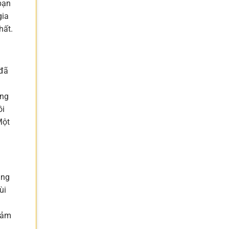
bạn
gia
hất.
 đã
àng
ồi
Một
ằng
ùi
 đảm