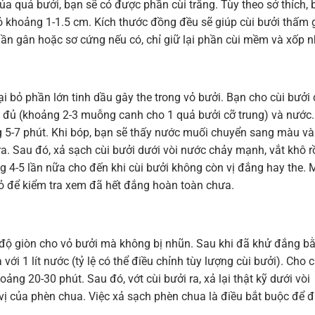
ủa quả bưởi, bạn sẽ có được phần cùi trắng. Tùy theo sở thích, 
hỏ khoảng 1-1.5 cm. Kích thước đồng đều sẽ giúp cùi bưởi thấm 
ần gân hoặc sơ cứng nếu có, chỉ giữ lại phần cùi mềm và xốp n
i bỏ phần lớn tinh dầu gây the trong vỏ bưởi. Bạn cho cùi bưởi
a đủ (khoảng 2-3 muỗng canh cho 1 quả bưởi cỡ trung) và nước.
g 5-7 phút. Khi bóp, bạn sẽ thấy nước muối chuyển sang màu v
 ra. Sau đó, xả sạch cùi bưởi dưới vòi nước chảy mạnh, vắt khô r
g 4-5 lần nữa cho đến khi cùi bưởi không còn vị đắng hay the. 
ỏ để kiểm tra xem đã hết đắng hoàn toàn chưa.
o độ giòn cho vỏ bưởi mà không bị nhũn. Sau khi đã khử đắng b
 1 lít nước (tỷ lệ có thể điều chỉnh tùy lượng cùi bưởi). Cho c
g 20-30 phút. Sau đó, vớt cùi bưởi ra, xả lại thật kỹ dưới vòi
 vị của phèn chua. Việc xả sạch phèn chua là điều bắt buộc để