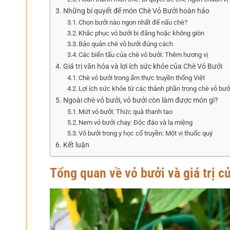
Những bí quyết để món Chè Vỏ Bưởi hoàn hảo
Chọn bưởi nào ngon nhất để nấu chè?
Khắc phục vỏ bưởi bị đắng hoặc không giòn
Bảo quản chè vỏ bưởi đúng cách
Các biến tấu của chè vỏ bưởi: Thêm hương vị
Giá trị văn hóa và lợi ích sức khỏe của Chè Vỏ Bưởi
Chè vỏ bưởi trong ẩm thực truyền thống Việt
Lợi ích sức khỏe từ các thành phần trong chè vỏ bưở
Ngoài chè vỏ bưởi, vỏ bưởi còn làm được món gì?
Mứt vỏ bưởi: Thức quà thanh tao
Nem vỏ bưởi chay: Độc đáo và lạ miệng
Vỏ bưởi trong y học cổ truyền: Một vị thuốc quý
Kết luận
Tổng quan về vỏ bưởi và giá trị c