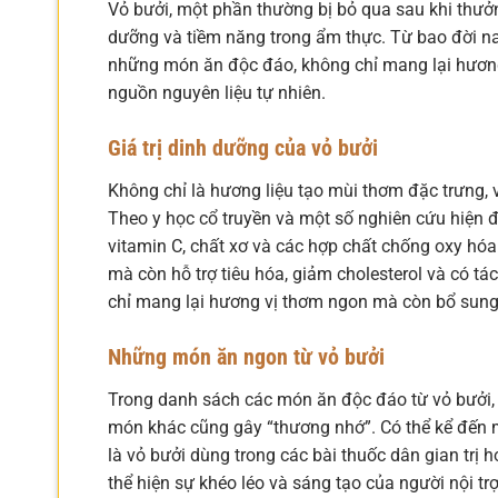
Vỏ bưởi, một phần thường bị bỏ qua sau khi thưởn
dưỡng và tiềm năng trong ẩm thực. Từ bao đời nay
những món ăn độc đáo, không chỉ mang lại hương 
nguồn nguyên liệu tự nhiên.
Giá trị dinh dưỡng của vỏ bưởi
Không chỉ là hương liệu tạo mùi thơm đặc trưng, 
Theo y học cổ truyền và một số nghiên cứu hiện đại
vitamin C, chất xơ và các hợp chất chống oxy hó
mà còn hỗ trợ tiêu hóa, giảm cholesterol và có t
chỉ mang lại hương vị thơm ngon mà còn bổ sung 
Những món ăn ngon từ vỏ bưởi
Trong danh sách các món ăn độc đáo từ vỏ bưởi, 
món khác cũng gây “thương nhớ”. Có thể kể đến 
là vỏ bưởi dùng trong các bài thuốc dân gian trị
thể hiện sự khéo léo và sáng tạo của người nội tr