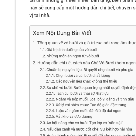
tài tình những gì thiên nhiên ban tặng, biến phần
này sẽ cung cấp một hướng dẫn chi tiết, chuyên 
vị tại nhà.
Xem Nội Dung Bài Viết
Tổng quan về vỏ bưởi và giá trị của nó trong ẩm thực
Giá trị dinh dưỡng của vỏ bưởi
Những món ăn ngon từ vỏ bưởi
Hướng dẫn chi tiết cách nấu Chè Vỏ Bưởi thơm ngon, 
Chuẩn bị nguyên liệu: Bí quyết chọn bưởi và phụ gia
Chọn bưởi và cùi bưởi chất lượng
Các nguyên liệu khác không thể thiếu
Sơ chế vỏ bưởi: Bước quan trọng nhất quyết định độ 
Tách cùi bưởi và thái sợi/hạt lựu
Ngâm và bóp muối: Loại bỏ vị đắng và tinh dầu
Xử lý với phèn chua: Tạo độ giòn đặc trưng
Luộc và ngâm nước đá: Giữ độ dai ngon
Vắt khô và ướp đường
Áo bột năng cho vỏ bưởi: Tạo lớp vỏ “sần sật”
Nấu đậu xanh và nước cốt chè: Sự kết hợp hài hòa
Hoàn thành món chè: Bí quyết để chè ngon chuẩn vị