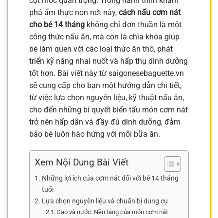
cột mốc quan trọng. Trong hành trình khám
phá ẩm thực non nớt này,
cách nấu cơm nát
cho bé 14 tháng
không chỉ đơn thuần là một
công thức nấu ăn, mà còn là chìa khóa giúp
bé làm quen với các loại thức ăn thô, phát
triển kỹ năng nhai nuốt và hấp thụ dinh dưỡng
tốt hơn. Bài viết này từ saigonesebaguette.vn
sẽ cung cấp cho bạn một hướng dẫn chi tiết,
từ việc lựa chọn nguyên liệu, kỹ thuật nấu ăn,
cho đến những bí quyết biến tấu món cơm nát
trở nên hấp dẫn và đầy đủ dinh dưỡng, đảm
bảo bé luôn hào hứng với mỗi bữa ăn.
Xem Nội Dung Bài Viết
Những lợi ích của cơm nát đối với bé 14 tháng
tuổi
Lựa chọn nguyên liệu và chuẩn bị dụng cụ
Gạo và nước: Nền tảng của món cơm nát