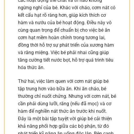
các hoạt động thể chất và trí não không
ngừng nghỉ của bé. Khác với cháo, cơm nát có
kết cấu hạt rõ ràng hơn, giúp kích thích cơ
hàm và nướu của bé hoạt động. Điều này vô
cùng quan trọng để chuẩn bị cho việc bé ăn
cơm hạt mềm hoàn chỉnh trong tương lai,
đồng thời hỗ trợ sự phát triển của xương hàm
và răng miệng. Việc bé phải nhai cũng giúp
tăng cường tiết nước bọt, hỗ trợ quá trình tiêu
hóa thức ăn.
Thứ hai, việc làm quen với cơm nát giúp bé
tập trung hơn vào bữa ăn. Khi ăn cháo, bé
thường chỉ nuốt chửng. Nhưng với cơm nát, bé
cần phải dùng lưỡi, răng (nếu đã mọc) và cơ
hàm để nghiền nát thức ăn trước khi nuốt.
Đây là một bài tập tuyệt vời giúp bé cải thiện
khả năng phối hợp giữa các bộ phận, từ đó
phát triển kỹ năng ăn uống độc lập. Bên cạnh