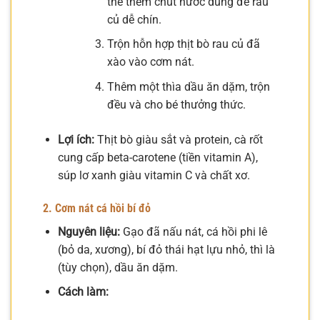
thể thêm chút nước dùng để rau
củ dễ chín.
Trộn hỗn hợp thịt bò rau củ đã
xào vào cơm nát.
Thêm một thìa dầu ăn dặm, trộn
đều và cho bé thưởng thức.
Lợi ích:
Thịt bò giàu sắt và protein, cà rốt
cung cấp beta-carotene (tiền vitamin A),
súp lơ xanh giàu vitamin C và chất xơ.
2. Cơm nát cá hồi bí đỏ
Nguyên liệu:
Gạo đã nấu nát, cá hồi phi lê
(bỏ da, xương), bí đỏ thái hạt lựu nhỏ, thì là
(tùy chọn), dầu ăn dặm.
Cách làm: