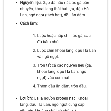
Nguyên liệu:
Gạo đã nấu nát, ức gà băm
nhuyễn, khoai lang thái hạt lựu, đậu Hà
Lan, ngô ngọt (tách hạt), dầu ăn dặm.
Cách làm:
Luộc hoặc hấp chín ức gà, sau
đó băm nhỏ.
Luộc chín khoai lang, đậu Hà Lan
và ngô ngọt.
Trộn tất cả các nguyên liệu (gà,
khoai lang, đậu Hà Lan, ngô
ngọt) vào cơm nát.
Thêm dầu ăn dặm, trộn đều.
Lợi ích:
Gà là nguồn protein nạc. Khoai
lang, đậu Hà Lan, ngô ngọt cung cấp
vitamin, khoáng chất và chất xơ.