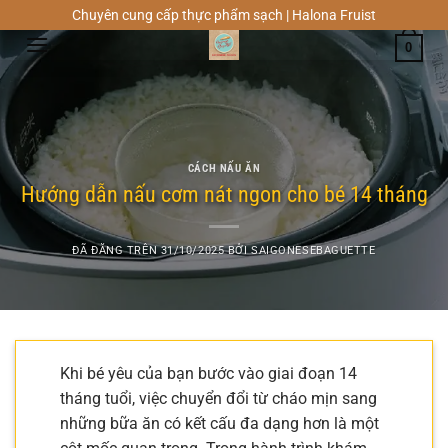
Chuyển
Chuyên cung cấp thực phẩm sạch | Halona Fruist
đến
0
nội
dung
CÁCH NẤU ĂN
Hướng dẫn nấu cơm nát ngon cho bé 14 tháng
ĐÃ ĐĂNG TRÊN
31/10/2025
BỞI
SAIGONESEBAGUETTE
Khi bé yêu của bạn bước vào giai đoạn 14
tháng tuổi, việc chuyển đổi từ cháo mịn sang
những bữa ăn có kết cấu đa dạng hơn là một