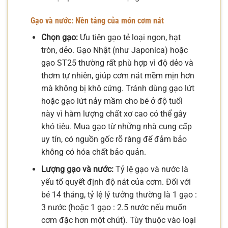
Gạo và nước: Nền tảng của món cơm nát
Chọn gạo:
Ưu tiên gạo tẻ loại ngon, hạt
tròn, dẻo. Gạo Nhật (như Japonica) hoặc
gạo ST25 thường rất phù hợp vì độ dẻo và
thơm tự nhiên, giúp cơm nát mềm mịn hơn
mà không bị khô cứng. Tránh dùng gạo lứt
hoặc gạo lứt nảy mầm cho bé ở độ tuổi
này vì hàm lượng chất xơ cao có thể gây
khó tiêu. Mua gạo từ những nhà cung cấp
uy tín, có nguồn gốc rõ ràng để đảm bảo
không có hóa chất bảo quản.
Lượng gạo và nước:
Tỷ lệ gạo và nước là
yếu tố quyết định độ nát của cơm. Đối với
bé 14 tháng, tỷ lệ lý tưởng thường là 1 gạo :
3 nước (hoặc 1 gạo : 2.5 nước nếu muốn
cơm đặc hơn một chút). Tùy thuộc vào loại