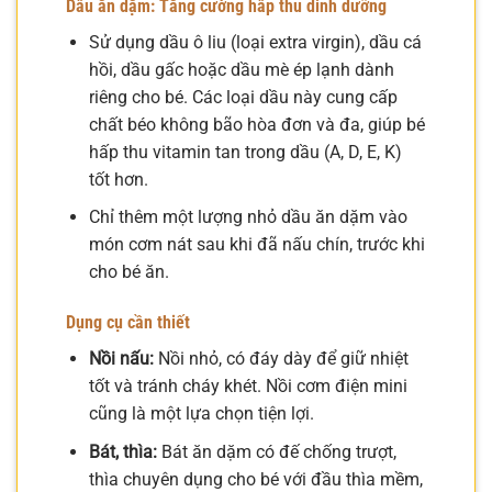
Dầu ăn dặm: Tăng cường hấp thu dinh dưỡng
Sử dụng dầu ô liu (loại extra virgin), dầu cá
hồi, dầu gấc hoặc dầu mè ép lạnh dành
riêng cho bé. Các loại dầu này cung cấp
chất béo không bão hòa đơn và đa, giúp bé
hấp thu vitamin tan trong dầu (A, D, E, K)
tốt hơn.
Chỉ thêm một lượng nhỏ dầu ăn dặm vào
món cơm nát sau khi đã nấu chín, trước khi
cho bé ăn.
Dụng cụ cần thiết
Nồi nấu:
Nồi nhỏ, có đáy dày để giữ nhiệt
tốt và tránh cháy khét. Nồi cơm điện mini
cũng là một lựa chọn tiện lợi.
Bát, thìa:
Bát ăn dặm có đế chống trượt,
thìa chuyên dụng cho bé với đầu thìa mềm,