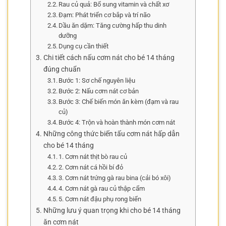
Rau củ quả: Bổ sung vitamin và chất xơ
Đạm: Phát triển cơ bắp và trí não
Dầu ăn dặm: Tăng cường hấp thu dinh
dưỡng
Dụng cụ cần thiết
Chi tiết cách nấu cơm nát cho bé 14 tháng
đúng chuẩn
Bước 1: Sơ chế nguyên liệu
Bước 2: Nấu cơm nát cơ bản
Bước 3: Chế biến món ăn kèm (đạm và rau
củ)
Bước 4: Trộn và hoàn thành món cơm nát
Những công thức biến tấu cơm nát hấp dẫn
cho bé 14 tháng
1. Cơm nát thịt bò rau củ
2. Cơm nát cá hồi bí đỏ
3. Cơm nát trứng gà rau bina (cải bó xôi)
4. Cơm nát gà rau củ thập cẩm
5. Cơm nát đậu phụ rong biển
Những lưu ý quan trọng khi cho bé 14 tháng
ăn cơm nát