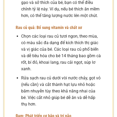
gạo và sở thích của bé, bạn có thể điều
chỉnh tỷ lệ này. Ví dụ, nếu bé thích ăn mềm
hơn, có thể tăng lượng nước lên một chút.
Rau củ quả: Bổ sung vitamin và chất xơ
Chọn các loại rau củ tươi ngon, theo mùa,
có màu sắc đa dạng để kích thích thị giác
và vị giác của bé. Các loại rau củ phổ biến
và dễ tiêu hóa cho bé 14 tháng bao gồm cà
rốt, bí đỏ, khoai lang, rau cải ngọt, súp lơ
xanh.
Rửa sạch rau củ dưới vòi nước chảy, gọt vỏ
(nếu cần) và cắt thành hạt lựu nhỏ hoặc
băm nhuyễn tùy theo khả năng nhai của
bé. Việc cắt nhỏ giúp bé dễ ăn và dễ hấp
thụ hơn.
Đạm: Phát triển cơ bắp và trí não