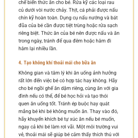
chế biến thức ăn cho bé. Rửa kỹ các loại rau
củ dưới vòi nước chảy. Thịt, cá phải được nấu
chín kỹ hoàn toàn. Dụng cụ nấu nướng và bát
đũa của bé cần được tiệt trùng hoặc rửa sạch
riêng biệt. Thức ăn của bé nên được nấu và ăn
trong ngày, tránh để qua đêm hoặc hâm đi
hâm lại nhiều lần.
4. Tạo không khí thoải mái cho bữa ăn
Không gian và tâm lý khi ăn uống ảnh hưởng
rất lớn đến việc bé có hợp tác hay không. Hãy
cho bé ngồi ghế ăn dặm riêng, cùng ăn với gia
đình nếu có thể, để bé học hỏi và tạo thói
quen ăn uống tốt. Tránh ép buộc hay quát
mắng bé khi bé không muốn ăn. Thay vào đó,
hãy khuyến khích bé tự xúc ăn nếu bé muốn,
ngay cả khi bé làm rơi vãi. Một môi trường vui
vẻ, thoải mái sẽ giúp bé cảm thấy thích thú với