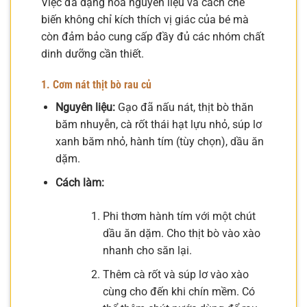
Việc đa dạng hóa nguyên liệu và cách chế
biến không chỉ kích thích vị giác của bé mà
còn đảm bảo cung cấp đầy đủ các nhóm chất
dinh dưỡng cần thiết.
1. Cơm nát thịt bò rau củ
Nguyên liệu:
Gạo đã nấu nát, thịt bò thăn
băm nhuyễn, cà rốt thái hạt lựu nhỏ, súp lơ
xanh băm nhỏ, hành tím (tùy chọn), dầu ăn
dặm.
Cách làm:
Phi thơm hành tím với một chút
dầu ăn dặm. Cho thịt bò vào xào
nhanh cho săn lại.
Thêm cà rốt và súp lơ vào xào
cùng cho đến khi chín mềm. Có