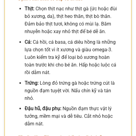
Thịt:
Chọn thịt nạc như thịt gà (ức hoặc đùi
bỏ xương, da), thịt heo thăn, thịt bò thăn.
Đảm bảo thịt tươi, không có mùi lạ. Băm
nhuyễn hoặc xay nhỏ thịt để bé dễ ăn.
Cá:
Cá hồi, cá basa, cá diêu hồng là những
lựa chọn tốt vì ít xương và giàu omega-3.
Luôn kiểm tra kỹ để loại bỏ xương hoàn
toàn trước khi cho bé ăn. Hấp hoặc luộc cá
rồi dằm nát.
Trứng:
Lòng đỏ trứng gà hoặc trứng cút là
nguồn đạm tuyệt vời. Nấu chín kỹ và tán
nhỏ.
Đậu hũ, đậu phụ:
Nguồn đạm thực vật lý
tưởng, mềm mại và dễ tiêu. Cắt nhỏ hoặc
dằm nát.