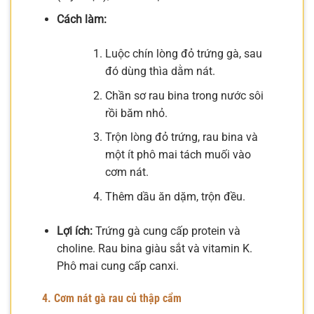
Cách làm:
Luộc chín lòng đỏ trứng gà, sau
đó dùng thìa dằm nát.
Chần sơ rau bina trong nước sôi
rồi băm nhỏ.
Trộn lòng đỏ trứng, rau bina và
một ít phô mai tách muối vào
cơm nát.
Thêm dầu ăn dặm, trộn đều.
Lợi ích:
Trứng gà cung cấp protein và
choline. Rau bina giàu sắt và vitamin K.
Phô mai cung cấp canxi.
4. Cơm nát gà rau củ thập cẩm