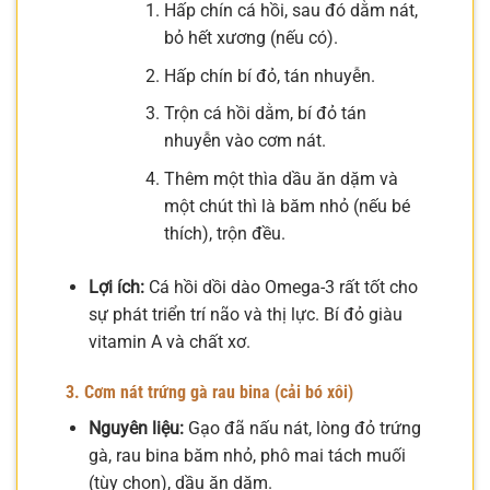
Hấp chín cá hồi, sau đó dằm nát,
bỏ hết xương (nếu có).
Hấp chín bí đỏ, tán nhuyễn.
Trộn cá hồi dằm, bí đỏ tán
nhuyễn vào cơm nát.
Thêm một thìa dầu ăn dặm và
một chút thì là băm nhỏ (nếu bé
thích), trộn đều.
Lợi ích:
Cá hồi dồi dào Omega-3 rất tốt cho
sự phát triển trí não và thị lực. Bí đỏ giàu
vitamin A và chất xơ.
3. Cơm nát trứng gà rau bina (cải bó xôi)
Nguyên liệu:
Gạo đã nấu nát, lòng đỏ trứng
gà, rau bina băm nhỏ, phô mai tách muối
(tùy chọn), dầu ăn dặm.