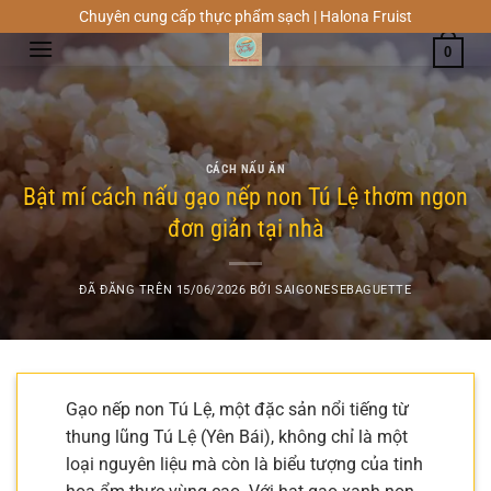
Chuyển
Chuyên cung cấp thực phẩm sạch | Halona Fruist
đến
0
nội
dung
CÁCH NẤU ĂN
Bật mí cách nấu gạo nếp non Tú Lệ thơm ngon
đơn giản tại nhà
ĐÃ ĐĂNG TRÊN
15/06/2026
BỞI
SAIGONESEBAGUETTE
Gạo nếp non Tú Lệ, một đặc sản nổi tiếng từ
thung lũng Tú Lệ (Yên Bái), không chỉ là một
loại nguyên liệu mà còn là biểu tượng của tinh