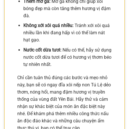
Thêm mỡ gà:
Mỡ gà không chỉ giúp xôi
bóng đẹp mà còn tăng thêm hương vị đậm
đà.
Không xới xôi quá nhiều:
Tránh xới xôi quá
nhiều lần khi đang hấp vì có thể làm nát
hạt gạo.
Nước cốt dừa tươi:
Nếu có thể, hãy sử dụng
nước cốt dừa tươi để có hương vị thơm béo
tự nhiên nhất.
Chỉ cần tuân thủ đúng các bước và mẹo nhỏ
này, bạn sẽ có ngay đĩa xôi nếp non Tú Lệ dẻo
thơm, nóng hổi, mang đậm hương vị truyền
thống của vùng đất Yên Bái. Hãy thử và cảm
nhận sự khác biệt của món ăn đặc biệt này
nhé. Để khám phá thêm nhiều công thức nấu
ăn độc đáo khác và những câu chuyện ẩm
thực thú vị, bạn có thể truy cập