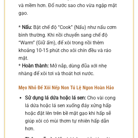
và mềm hơn. Đổ nước sao cho vừa ngập mặt
gạo.
*
Nấu:
Bật chế độ “Cook” (Nấu) như nấu cơm
bình thường. Khi nồi chuyển sang chế độ
“Warm” (Giữ ấm), để xôi trong nồi thêm
khoảng 10-15 phút cho xôi chín đều và ráo
mặt.
*
Hoàn thành:
Mở nắp, dùng đũa xới nhẹ
nhàng để xôi tơi và thoát hơi nước.
Mẹo Nhỏ Để Xôi Nếp Non Tú Lệ Ngon Hoàn Hảo
Sử dụng lá dứa hoặc lá sen:
Cho vài cọng
lá dứa hoặc lá sen xuống đáy xửng hấp
hoặc đặt lên trên bề mặt gạo khi hấp sẽ
giúp xôi có mùi thơm tự nhiên hấp dẫn
hơn.