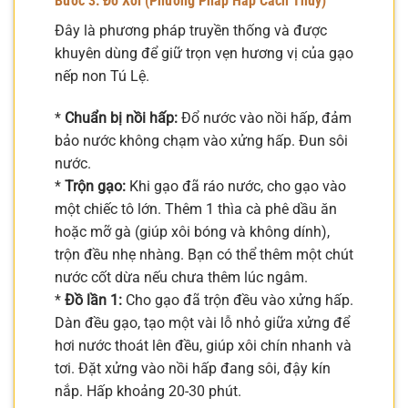
Bước 3: Đồ Xôi (Phương Pháp Hấp Cách Thủy)
Đây là phương pháp truyền thống và được
khuyên dùng để giữ trọn vẹn hương vị của gạo
nếp non Tú Lệ.
*
Chuẩn bị nồi hấp:
Đổ nước vào nồi hấp, đảm
bảo nước không chạm vào xửng hấp. Đun sôi
nước.
*
Trộn gạo:
Khi gạo đã ráo nước, cho gạo vào
một chiếc tô lớn. Thêm 1 thìa cà phê dầu ăn
hoặc mỡ gà (giúp xôi bóng và không dính),
trộn đều nhẹ nhàng. Bạn có thể thêm một chút
nước cốt dừa nếu chưa thêm lúc ngâm.
*
Đồ lần 1:
Cho gạo đã trộn đều vào xửng hấp.
Dàn đều gạo, tạo một vài lỗ nhỏ giữa xửng để
hơi nước thoát lên đều, giúp xôi chín nhanh và
tơi. Đặt xửng vào nồi hấp đang sôi, đậy kín
nắp. Hấp khoảng 20-30 phút.