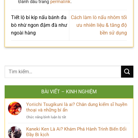
Đánh dấu trang
permalink
.
Tiết lộ bí kíp nấu bánh đa
Cách làm lò nấu nhôm tối
bò nhừ ngon đậm đà như
ưu nhiên liệu & tăng độ
ngoài hàng
bền sử dụng
BÀI VIẾT – KINH NGHIỆM
Yoriichi Tsugikuni là ai? Chân dung kiếm sĩ huyền
thoại và những bí ẩn
ở
Chức năng bình luận bị tắt
Yoriichi
Tsugikuni
Kaneki Ken Là Ai? Khám Phá Hành Trình Biến Đổi
là
Đầy Bi kịch
ai?