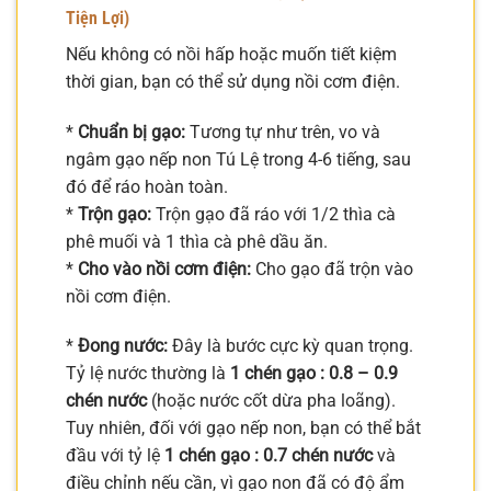
Tiện Lợi)
Nếu không có nồi hấp hoặc muốn tiết kiệm
thời gian, bạn có thể sử dụng nồi cơm điện.
*
Chuẩn bị gạo:
Tương tự như trên, vo và
ngâm gạo nếp non Tú Lệ trong 4-6 tiếng, sau
đó để ráo hoàn toàn.
*
Trộn gạo:
Trộn gạo đã ráo với 1/2 thìa cà
phê muối và 1 thìa cà phê dầu ăn.
*
Cho vào nồi cơm điện:
Cho gạo đã trộn vào
nồi cơm điện.
*
Đong nước:
Đây là bước cực kỳ quan trọng.
Tỷ lệ nước thường là
1 chén gạo : 0.8 – 0.9
chén nước
(hoặc nước cốt dừa pha loãng).
Tuy nhiên, đối với gạo nếp non, bạn có thể bắt
đầu với tỷ lệ
1 chén gạo : 0.7 chén nước
và
điều chỉnh nếu cần, vì gạo non đã có độ ẩm