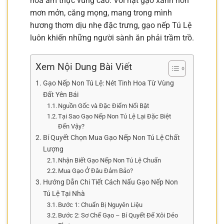
hoa ẩm thực vùng cao. Với hạt gạo xanh non
mơn mởn, căng mọng, mang trong mình
hương thơm dịu nhẹ đặc trưng, gạo nếp Tú Lệ
luôn khiến những người sành ăn phải trầm trồ.
Xem Nội Dung Bài Viết
Gạo Nếp Non Tú Lệ: Nét Tinh Hoa Từ Vùng
Đất Yên Bái
Nguồn Gốc và Đặc Điểm Nổi Bật
Tại Sao Gạo Nếp Non Tú Lệ Lại Đặc Biệt
Đến Vậy?
Bí Quyết Chọn Mua Gạo Nếp Non Tú Lệ Chất
Lượng
Nhận Biết Gạo Nếp Non Tú Lệ Chuẩn
Mua Gạo Ở Đâu Đảm Bảo?
Hướng Dẫn Chi Tiết Cách Nấu Gạo Nếp Non
Tú Lệ Tại Nhà
Bước 1: Chuẩn Bị Nguyên Liệu
Bước 2: Sơ Chế Gạo – Bí Quyết Để Xôi Dẻo