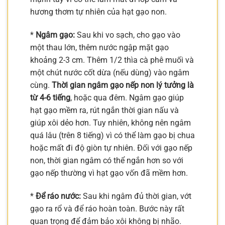
hương thơm tự nhiên của hạt gạo non.
*
Ngâm gạo:
Sau khi vo sạch, cho gạo vào
một thau lớn, thêm nước ngập mặt gạo
khoảng 2-3 cm. Thêm 1/2 thìa cà phê muối và
một chút nước cốt dừa (nếu dùng) vào ngâm
cùng.
Thời gian ngâm gạo nếp non lý tưởng là
từ 4-6 tiếng
, hoặc qua đêm. Ngâm gạo giúp
hạt gạo mềm ra, rút ngắn thời gian nấu và
giúp xôi dẻo hơn. Tuy nhiên, không nên ngâm
quá lâu (trên 8 tiếng) vì có thể làm gạo bị chua
hoặc mất đi độ giòn tự nhiên. Đối với gạo nếp
non, thời gian ngâm có thể ngắn hơn so với
gạo nếp thường vì hạt gạo vốn đã mềm hơn.
*
Để ráo nước:
Sau khi ngâm đủ thời gian, vớt
gạo ra rổ và để ráo hoàn toàn. Bước này rất
quan trọng để đảm bảo xôi không bị nhão.