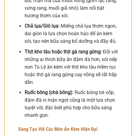
bùi, mặn mà của muối vừng (gồm lạc rang,
vừng rang, muối giã nhỏ) làm nổi bật
hương thơm của xôi.
Chả lụa/Giò lụa:
Miếng chả lụa thơm ngon,
dai giòn là lựa chọn hoàn hảo để ăn kèm
xôi, tạo nên bữa sáng bổ dưỡng và đầy đủ.
Thịt kho tàu hoặc thịt gà rang gừng:
Đối với
những ai thích bữa ăn đậm đà hơn, xôi nếp
non Tú Lệ ăn kèm với thịt kho tàu mềm rục
hoặc thịt gà rang gừng cay nồng sẽ rất hấp
dẫn.
Ruốc bông (chà bông):
Ruốc bông tơi xốp,
đậm đà vị mặn ngọt cũng là một lựa chọn
tuyệt vời, đặc biệt phù hợp cho bữa sáng
nhanh gọn.
Sáng Tạo Với Các Món Ăn Kèm Hiện Đại