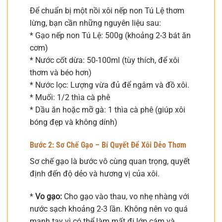
Để chuẩn bị một nồi xôi nếp non Tú Lệ thơm
lừng, bạn cần những nguyên liệu sau:
* Gạo nếp non Tú Lệ: 500g (khoảng 2-3 bát ăn
cơm)
* Nước cốt dừa: 50-100ml (tùy thích, để xôi
thơm và béo hơn)
* Nước lọc: Lượng vừa đủ để ngâm và đồ xôi.
* Muối: 1/2 thìa cà phê
* Dầu ăn hoặc mỡ gà: 1 thìa cà phê (giúp xôi
bóng đẹp và không dính)
Bước 2: Sơ Chế Gạo – Bí Quyết Để Xôi Dẻo Thơm
Sơ chế gạo là bước vô cùng quan trọng, quyết
định đến độ dẻo và hương vị của xôi.
*
Vo gạo:
Cho gạo vào thau, vo nhẹ nhàng với
nước sạch khoảng 2-3 lần. Không nên vo quá
mạnh tay vì có thể làm mất đi lớp cám và