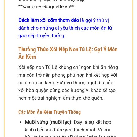
**saigonesebaguette.vn**.
Cách làm xôi cốm thơm dẻo
là gợi ý thú vị
dành cho những ai yêu thích các món ăn từ
gạo nếp truyền thống.
Thưởng Thức Xôi Nếp Non Tú Lệ: Gợi Ý Món
Ăn Kèm
Xôi nếp non Tú Lệ không chỉ ngon khi ăn riêng
mà còn trở nên phong phú hơn khi kết hợp với
các món ăn kèm. Sự dẻo thơm, ngọt dịu của
xôi hòa quyện cùng các hương vị khác sẽ tạo
nên một trải nghiệm ẩm thực khó quên.
Các Món Ăn Kèm Truyền Thống
Muối vừng (muối lạc):
Đây là sự kết hợp
kinh điển và được yêu thích nhất. Vị bùi