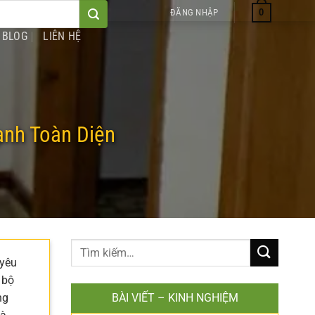
0
ĐĂNG NHẬP
BLOG
LIÊN HỆ
nh Toàn Diện
 yêu
 bộ
ng
BÀI VIẾT – KINH NGHIỆM