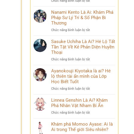
ở
Chức năng bình luận bị tắt
Phá
và
Mina
Hành
những
Ashido
Nanami Kento Là Ai: Khám Phá
Trình
bí
là
Pháp Sư Lý Trí & Số Phận Bi
Biến
ẩn
ai?
Đổi
Thương
Hé
Đầy
ở
Chức năng bình luận bị tắt
lộ
Bi
Nanami
‘siêu
kịch
Kento
Sasuke Uchiha Là Ai? Hé Lộ Tất
năng
Là
Tần Tật Về Kẻ Phản Diện Huyền
lực’
Ai:
và
Thoại
Khám
câu
ở
Chức năng bình luận bị tắt
Phá
chuyện
Sasuke
Pháp
đời
Uchiha
Ayanokouji Kiyotaka là ai? Hé
Sư
thú
Là
lộ thiên tài ẩn mình của Lớp
Lý
vị
Ai?
Trí
Học Biết Tuốt
Hé
&
ở
Chức năng bình luận bị tắt
Lộ
Số
Ayanokouji
Tất
Phận
Kiyotaka
Linnea Genshin Là Ai? Khám
Tần
Bi
là
Phá Nhân Vật Nham Bí Ẩn
Tật
Thương
ai?
Về
ở
Chức năng bình luận bị tắt
Hé
Kẻ
Linnea
lộ
Phản
Genshin
Khám phá Momoo Ayase: Ai là
thiên
Diện
Là
Ai trong Thế giới Siêu nhiên?
tài
Huyền
Ai?