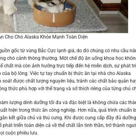
n Cho Chó Alaska Khỏe Mạnh Toàn Diện
guồn gốc từ vùng Bắc Cực lạnh giá, do đó chúng có nhu cầu nă
iống chó cảnh thông thường. Một chế độ ăn uống khoa học khôn
 chất mà còn ảnh hưởng trực tiếp đến hệ miễn dịch, sự phát tr
của bộ lông. Việc tự tay chuẩn bị thức ăn tại nhà cho Alaska
iểm soát được chất lượng nguyên liệu, tránh các chất bảo quản ha
g thức phù hợp với thể trạng và sở thích riêng của từng chú c
àm lượng dinh dưỡng tối đa và đặc biệt là không chứa các th
xuất hiện trong thức ăn công nghiệp. Hơn nữa, quá trình chuẩn b
, gắn kết giữa chủ và thú cưng. Khi được cung cấp đầy đủ dưỡn
phát triển toàn diện cả về thể chất lẫn tinh thần, trở thành ngư
i cuộc phiêu lưu.