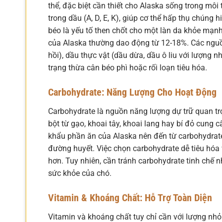
thể, đặc biệt cần thiết cho Alaska sống trong môi
trong dầu (A, D, E, K), giúp cơ thể hấp thụ chúng
béo là yếu tố then chốt cho một làn da khỏe mạnh
của Alaska thường dao động từ 12-18%. Các nguồn
hồi), dầu thực vật (dầu dừa, dầu ô liu với lượng 
trạng thừa cân béo phì hoặc rối loạn tiêu hóa.
Carbohydrate: Năng Lượng Cho Hoạt Động
Carbohydrate là nguồn năng lượng dự trữ quan trọ
bột từ gạo, khoai tây, khoai lang hay bí đỏ cung 
khẩu phần ăn của Alaska nên đến từ carbohydrate 
đường huyết. Việc chọn carbohydrate dễ tiêu hóa 
hơn. Tuy nhiên, cần tránh carbohydrate tinh chế 
sức khỏe của chó.
Vitamin & Khoáng Chất: Hỗ Trợ Toàn Diện
Vitamin và khoáng chất tuy chỉ cần với lượng nhỏ