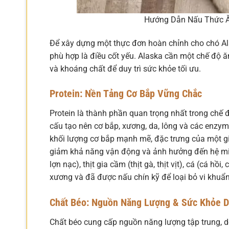
Hướng Dẫn Nấu Thức Ă
Để xây dựng một thực đơn hoàn chỉnh cho chó Ala
phù hợp là điều cốt yếu. Alaska cần một chế độ ă
và khoáng chất để duy trì sức khỏe tối ưu.
Protein: Nền Tảng Cơ Bắp Vững Chắc
Protein là thành phần quan trọng nhất trong chế 
cấu tạo nên cơ bắp, xương, da, lông và các enzyme
khối lượng cơ bắp mạnh mẽ, đặc trưng của một gi
giảm khả năng vận động và ảnh hưởng đến hệ miễn 
lợn nạc), thịt gia cầm (thịt gà, thịt vịt), cá (cá hồ
xương và đã được nấu chín kỹ để loại bỏ vi khuẩn
Chất Béo: Nguồn Năng Lượng & Sức Khỏe D
Chất béo cung cấp nguồn năng lượng tập trung, dễ 