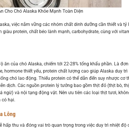
n Cho Chó Alaska Khỏe Mạnh Toàn Diện
ska, việc nắm vững các nhóm chất dinh dưỡng cần thiết và tỷ 
n giàu protein, chất béo lành mạnh, carbohydrate, cùng với vita
độ ăn của chó Alaska, chiếm tới 22-28% tổng khẩu phần. Là đơn 
, hormone thiết yếu, protein chất lượng cao giúp Alaska duy trì
ống chó lao động. Thiếu protein có thể dẫn đến suy nhược cơ t
dịch. Các nguồn protein lý tưởng bao gồm thịt đỏ (thịt bò, thị
i, cá ngừ) và nội tạng động vật. Nên ưu tiên các loại thịt tươi, khô
 có hại.
a Lông
hấp thu và đóng vai trò quan trọng trong việc duy trì nhiệt độ 