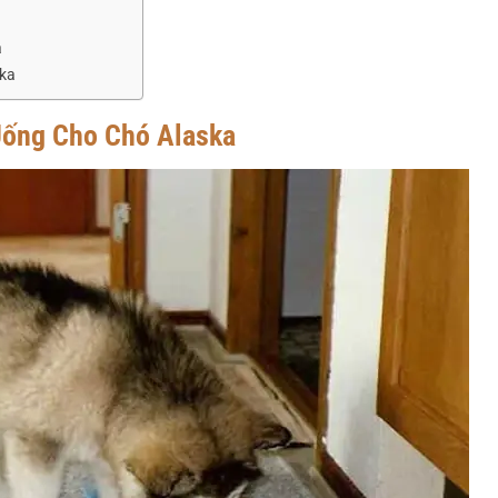
ả
ska
Uống Cho Chó Alaska