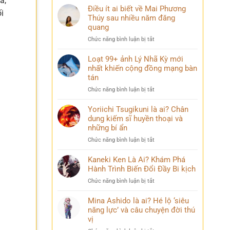
à,
Điều ít ai biết về Mai Phương
i
Thúy sau nhiều năm đăng
quang
ở
Chức năng bình luận bị tắt
Điều
ít
Loạt 99+ ảnh Lý Nhã Kỳ mới
ai
nhất khiến cộng đồng mạng bàn
biết
tán
về
ở
Chức năng bình luận bị tắt
Mai
Loạt
Phương
99+
Yoriichi Tsugikuni là ai? Chân
Thúy
ảnh
dung kiếm sĩ huyền thoại và
sau
Lý
nhiều
những bí ẩn
Nhã
năm
ở
Chức năng bình luận bị tắt
Kỳ
đăng
Yoriichi
mới
quang
Tsugikuni
Kaneki Ken Là Ai? Khám Phá
nhất
là
Hành Trình Biến Đổi Đầy Bi kịch
khiến
ai?
cộng
ở
Chức năng bình luận bị tắt
Chân
đồng
Kaneki
dung
mạng
Ken
Mina Ashido là ai? Hé lộ ‘siêu
kiếm
bàn
Là
năng lực’ và câu chuyện đời thú
sĩ
tán
Ai?
vị
huyền
Khám
thoại