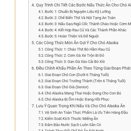
Quy Trình Chi Tiết Các Bước Nấu Thức Ăn Cho Chó A
Bước 1: Chuẩn Bị Nguyên Liệu Kỹ Lưỡng
Bước 2: Chế Biến Thịt Và Nội Tạng An Toàn
Bước 3: Nấu Gạo/Ngũ Cốc Thành Cháo Hoặc Cơm 
Bước 4: Kết Hợp Rau Củ Và Các Thành Phần Khác
Bước 5: Hoàn Thiện Và Để Nguội
Các Công Thức Món Ăn Gợi Ý Cho Chó Alaska
Công Thức 1: Cháo Thịt Bò Hầm Rau Củ
Công Thức 2: Cơm Gà Xé Trộn Bí Đỏ
Công Thức 3: Gan Gà Xào Cải Bó Xôi
Điều Chỉnh Khẩu Phần Ăn Theo Từng Giai Đoạn Phát 
Giai Đoạn Chó Con (Dưới 6 Tháng Tuổi)
Giai Đoạn Chó Trưởng Thành (Trên 6 Tháng Tuổi)
Giai Đoạn Chó Già (Senior)
Chó Alaska Mang Thai Hoặc Đang Cho Con Bú
Chó Alaska Bị Ốm Hoặc Đang Hồi Phục
Lưu Ý Quan Trọng Khi Nấu Và Cho Chó Alaska Ăn
Vệ Sinh An Toàn Thực Phẩm Là Ưu Tiên Hàng Đầu
Kiểm Soát Kích Thước Miếng Ăn
Đảm Bảo Nước Sạch Luôn Sẵn Có
Tránh Thay Đổi Chế Độ Ăn Đột Ngột