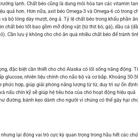
 trường lạnh. Chất béo cũng là dung môi hòa tan các vitamin tan
 hiệu quả hơn. Hơn nữa, axit béo Omega-3 và Omega-6 có trong c
 và bộ lông dày mượt, óng ả. Tỷ lệ chất béo trong khẩu phần ăn
 chất béo tốt bao gồm mỡ động vật (từ thịt bò, gà), dầu cá (d
nhỏ). Cần lưu ý không cho chó ăn quá nhiều chất béo để tránh tìn
ng, đặc biệt cần thiết cho chó Alaska có lối sống năng động. T
cấp glucose, nhiên liệu chính cho não bộ và cơ bắp. Khoảng 30-
phức hợp, giúp giải phóng năng lượng từ từ, duy trì sự ổn định
và nấu chín kỹ sẽ giúp hệ tiêu hóa của chó hoạt động hiệu quả
như đường, bánh kẹo dành cho người vì chúng có thể gây hại ch
 nhưng lại đóng vai trò cực kỳ quan trọng trong hầu hết các ch