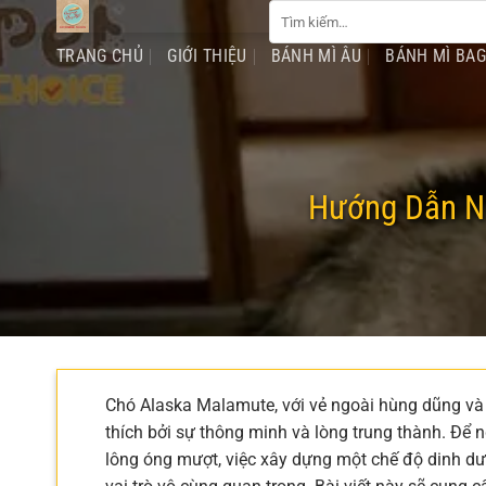
Tìm
Chuyển
kiếm:
đến
TRANG CHỦ
GIỚI THIỆU
BÁNH MÌ ÂU
BÁNH MÌ BA
nội
dung
Hướng Dẫn N
Chó Alaska Malamute, với vẻ ngoài hùng dũng và
thích bởi sự thông minh và lòng trung thành. Để 
lông óng mượt, việc xây dựng một chế độ dinh dưỡ