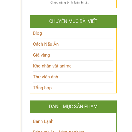
ẩn
Thoại
ở
Chức năng bình luận bị tắt
Khám
mình
Khám
Phá
của
phá
Nhân
Lớp
Momoo
Vật
Học
CHUYÊN MỤC BÀI VIẾT
Ayase:
Nham
Biết
Ai
Bí
Tuốt
là
Blog
Ẩn
Ai
trong
Cách Nấu Ăn
Thế
giới
Giá vàng
Siêu
nhiên?
Kho nhân vật anime
Thư viện ảnh
Tổng hợp
DANH MỤC SẢN PHẨM
Bánh Lạnh