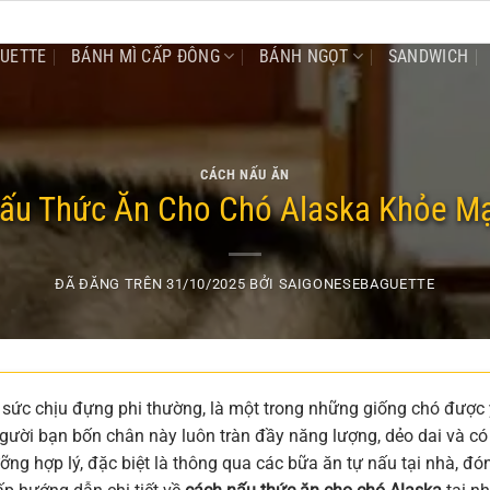
GUETTE
BÁNH MÌ CẤP ĐÔNG
BÁNH NGỌT
SANDWICH
CÁCH NẤU ĂN
ấu Thức Ăn Cho Chó Alaska Khỏe Mạ
ĐÃ ĐĂNG TRÊN
31/10/2025
BỞI
SAIGONESEBAGUETTE
 sức chịu đựng phi thường, là một trong những giống chó được
người bạn bốn chân này luôn tràn đầy năng lượng, dẻo dai và có
ng hợp lý, đặc biệt là thông qua các bữa ăn tự nấu tại nhà, đó