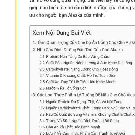
vai trò vô cùng quan trọng. Bài viết này sẽ cung 
giúp bạn hiểu rõ nhu cầu dinh dưỡng của chúng v
ưu cho người bạn Alaska của mình.
Xem Nội Dung Bài Viết
Tầm Quan Trọng Của Chế Độ Ăn Uống Cho Chó Alas
Nhu Cầu Dinh Dưỡng Đặc Thù Của Chó Alaska
Protein: Nền Tảng Cơ Bắp Vững Chắc
Chất Béo: Nguồn Năng Lượng & Sức Khỏe Da Lông
Carbohydrate: Năng Lượng Cho Hoạt Động
Vitamin & Khoáng Chất: Hỗ Trợ Toàn Diện
Chất Xơ: Duy Trì Hệ Tiêu Hóa Khỏe Mạnh
Nước: Yếu Tố Sống Còn
Các Loại Thực Phẩm Lý Tưởng Để Nấu Cho Chó Ala
Nguồn Protein Đa Dạng: Thịt, Cá Và Nội Tạng
Nguồn Carbohydrate Chất Lượng Cao: Ngũ Cốc Và Ra
Rau Củ Quả: Bổ Sung Vitamin, Khoáng Chất & Chất 
Trứng Và Sữa: Nguồn Dinh Dưỡng Bổ Sung
Dầu Ăn Và Chất Béo Lành Mạnh
Lưu Ý Về Các Thực Phẩm Cần Tránh Tuyệt Đối