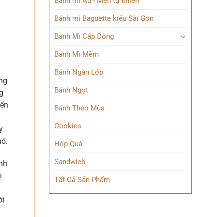
Bánh mì Âu - Men tự nhiên
Bánh mì Baguette kiểu Sài Gòn
Bánh Mì Cấp Đông
Bánh Mì Mềm
Bánh Ngàn Lớp
ng
Bánh Ngọt
g
iển
Bánh Theo Mùa
Cookies
y
hó.
Hộp Quà
Sandwich
ành
ị
Tất Cả Sản Phẩm
g
ời