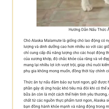
Hướng Dẫn Nấu Thức Ă
Chó Alaska Malamute là giống chó lao động có n
lượng và dinh dưỡng cao hơn nhiều so với các g
chỉ cung cấp đủ năng lượng cho các hoạt động thể
của xương khớp, độ chắc khỏe của răng và vẻ đẹp 
mang lại nhiều lợi ích vượt trội, giúp chủ nuôi k
phụ gia không mong muốn, đồng thời tùy chỉnh côn
Thức ăn tự nấu đảm bảo sự tươi ngon, giữ được h
phần gây dị ứng hoặc khó tiêu mà đôi khi có thể 
bữa ăn còn là một cách thể hiện tình yêu thương
chất từ các nguồn thực phẩm tươi ngon, Alaska sẽ 
bạn đồng hành khỏe mạnh và năng động trong mọ