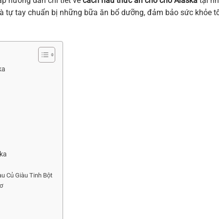
cấp hướng dẫn chi tiết về
cách nấu thức ăn cho chó Alaska
tại nh
à tự tay chuẩn bị những bữa ăn bổ dưỡng, đảm bảo sức khỏe tố
ka
ska
u Củ Giàu Tinh Bột
Xơ