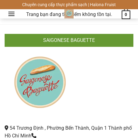
404 - Không tìm thấy trang
Chuyển
Chuyên cung cấp thực phẩm sạch | Halona Fruist
đến
Trang bạn đang tìm kiếm không tồn tại.
0
nội
dung
SAIGONESE BAGUETTE
54 Trương Định , Phường Bến Thành, Quận 1 Thành phố
Hồ Chí Minh