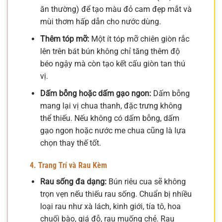
ăn thường) để tạo màu đỏ cam đẹp mắt và
mùi thơm hấp dẫn cho nước dùng.
Thêm tóp mỡ:
Một ít tóp mỡ chiên giòn rắc
lên trên bát bún không chỉ tăng thêm độ
béo ngậy mà còn tạo kết cấu giòn tan thú
vị.
Dấm bỗng hoặc dấm gạo ngon:
Dấm bỗng
mang lại vị chua thanh, đặc trưng không
thể thiếu. Nếu không có dấm bỗng, dấm
gạo ngon hoặc nước me chua cũng là lựa
chọn thay thế tốt.
4. Trang Trí và Rau Kèm
Rau sống đa dạng:
Bún riêu cua sẽ không
trọn vẹn nếu thiếu rau sống. Chuẩn bị nhiều
loại rau như xà lách, kinh giới, tía tô, hoa
chuối bào, giá đỗ, rau muống chẻ. Rau