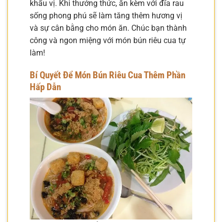
khẩu vị. Khi thưởng thức, ăn kèm với đĩa rau
sống phong phú sẽ làm tăng thêm hương vị
và sự cân bằng cho món ăn. Chúc bạn thành
công và ngon miệng với món bún riêu cua tự
làm!
Bí Quyết Để Món Bún Riêu Cua Thêm Phần
Hấp Dẫn