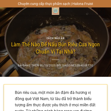
Chuyển
Chuyên cung cấp thực phẩm sạch | Halona Fruist
đến
0
nội
dung
CÁCH NẤU ĂN
Làm Thế Nào Để Nấu Bún Riêu Cua Ngon
Chuẩn Vị Tại Nhà?
ĐÃ ĐĂNG TRÊN
31/10/2025
BỞI
SAIGONESEBAGUETTE
Bún riêu cua, một món ăn đậm đà hương vị
đồng quê Việt Nam, từ lâu đã trở thành biểu
tượng ẩm thực được yêu thích ở mọi miền đất