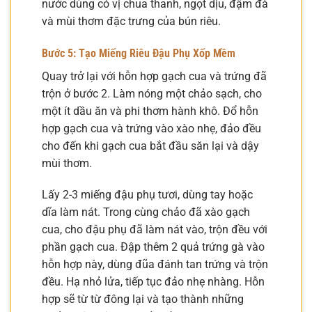
nước dùng có vị chua thanh, ngọt dịu, đậm đà
và mùi thơm đặc trưng của bún riêu.
Bước 5: Tạo Miếng Riêu Đậu Phụ Xốp Mềm
Quay trở lại với hỗn hợp gạch cua và trứng đã
trộn ở bước 2. Làm nóng một chảo sạch, cho
một ít dầu ăn và phi thơm hành khô. Đổ hỗn
hợp gạch cua và trứng vào xào nhẹ, đảo đều
cho đến khi gạch cua bắt đầu săn lại và dậy
mùi thơm.
Lấy 2-3 miếng đậu phụ tươi, dùng tay hoặc
dĩa làm nát. Trong cùng chảo đã xào gạch
cua, cho đậu phụ đã làm nát vào, trộn đều với
phần gạch cua. Đập thêm 2 quả trứng gà vào
hỗn hợp này, dùng đũa đánh tan trứng và trộn
đều. Hạ nhỏ lửa, tiếp tục đảo nhẹ nhàng. Hỗn
hợp sẽ từ từ đông lại và tạo thành những