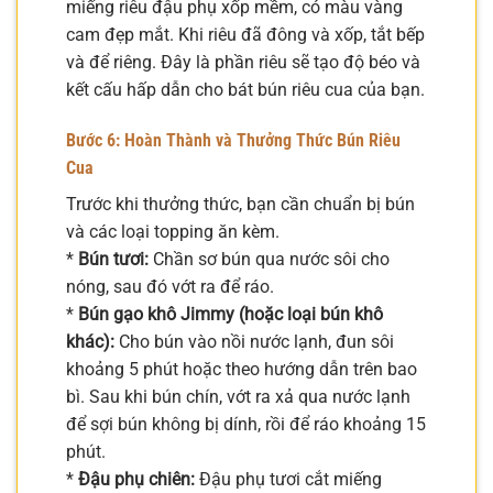
miếng riêu đậu phụ xốp mềm, có màu vàng
cam đẹp mắt. Khi riêu đã đông và xốp, tắt bếp
và để riêng. Đây là phần riêu sẽ tạo độ béo và
kết cấu hấp dẫn cho bát bún riêu cua của bạn.
Bước 6: Hoàn Thành và Thưởng Thức Bún Riêu
Cua
Trước khi thưởng thức, bạn cần chuẩn bị bún
và các loại topping ăn kèm.
*
Bún tươi:
Chần sơ bún qua nước sôi cho
nóng, sau đó vớt ra để ráo.
*
Bún gạo khô Jimmy (hoặc loại bún khô
khác):
Cho bún vào nồi nước lạnh, đun sôi
khoảng 5 phút hoặc theo hướng dẫn trên bao
bì. Sau khi bún chín, vớt ra xả qua nước lạnh
để sợi bún không bị dính, rồi để ráo khoảng 15
phút.
*
Đậu phụ chiên:
Đậu phụ tươi cắt miếng