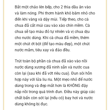
Bắt một chảo lên bếp, cho 2 thìa dầu ăn vào
và làm nóng. Phi thơm hành khô băm nhỏ cho
đến khi vàng và dậy mùi. Tiếp theo, cho cà
chua đã cắt múi cau vào xào chín mềm. Cà
chua sẽ tạo màu đỏ tự nhiên và vị chua dịu
cho nước dùng. Khi cà chua đã mềm, thêm
một chút ớt bột (để tạo màu đẹp), một chút
nước mắm, tiêu xay và đảo đều.
Trút toàn bộ phần cà chua đã xào vào nồi
nước dùng xương đã ninh sẵn và nước cua
còn lại (sau khi đã vớt riêu cua). Đun sôi hỗn
hợp này với lửa liu riu. Một mẹo nhỏ để nước
dùng trong và đẹp mắt hơn là KHÔNG đậy
nắp nồi trong quá trình đun. Điều này giúp các
chất bẩn còn sót lại (nếu có) bay hơi và nước
dùng không bị đục.