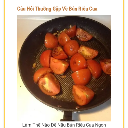
Câu Hỏi Thường Gặp Về Bún Riêu Cua
Làm Thế Nào Để Nấu Bún Riêu Cua Ngon