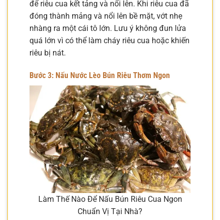
để riêu cua kết tảng và nổi lên. Khi riêu cua đã
đóng thành mảng và nổi lên bề mặt, vớt nhẹ
nhàng ra một cái tô lớn. Lưu ý không đun lửa
quá lớn vì có thể làm cháy riêu cua hoặc khiến
riêu bị nát.
Bước 3: Nấu Nước Lèo Bún Riêu Thơm Ngon
Làm Thế Nào Để Nấu Bún Riêu Cua Ngon
Chuẩn Vị Tại Nhà?