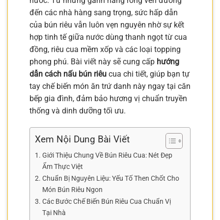
nước. Từ những gánh hàng rong ven đường
đến các nhà hàng sang trọng, sức hấp dẫn
của bún riêu vẫn luôn vẹn nguyên nhờ sự kết
hợp tinh tế giữa nước dùng thanh ngọt từ cua
đồng, riêu cua mềm xốp và các loại topping
phong phú. Bài viết này sẽ cung cấp
hướng
dẫn cách nấu bún riêu
cua chi tiết, giúp bạn tự
tay chế biến món ăn trứ danh này ngay tại căn
bếp gia đình, đảm bảo hương vị chuẩn truyền
thống và dinh dưỡng tối ưu.
Xem Nội Dung Bài Viết
Giới Thiệu Chung Về Bún Riêu Cua: Nét Đẹp
Ẩm Thực Việt
Chuẩn Bị Nguyên Liệu: Yếu Tố Then Chốt Cho
Món Bún Riêu Ngon
Các Bước Chế Biến Bún Riêu Cua Chuẩn Vị
Tại Nhà