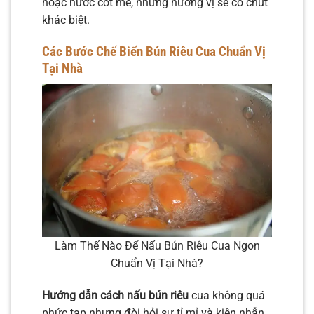
hoặc nước cốt me, nhưng hương vị sẽ có chút
khác biệt.
Các Bước Chế Biến Bún Riêu Cua Chuẩn Vị
Tại Nhà
Làm Thế Nào Để Nấu Bún Riêu Cua Ngon
Chuẩn Vị Tại Nhà?
Hướng dẫn cách nấu bún riêu
cua không quá
phức tạp nhưng đòi hỏi sự tỉ mỉ và kiên nhẫn