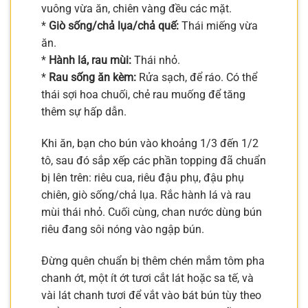
vuông vừa ăn, chiên vàng đều các mặt.
*
Giò sống/chả lụa/chả quế:
Thái miếng vừa
ăn.
*
Hành lá, rau mùi:
Thái nhỏ.
*
Rau sống ăn kèm:
Rửa sạch, để ráo. Có thể
thái sợi hoa chuối, chẻ rau muống để tăng
thêm sự hấp dẫn.
Khi ăn, bạn cho bún vào khoảng 1/3 đến 1/2
tô, sau đó sắp xếp các phần topping đã chuẩn
bị lên trên: riêu cua, riêu đậu phụ, đậu phụ
chiên, giò sống/chả lụa. Rắc hành lá và rau
mùi thái nhỏ. Cuối cùng, chan nước dùng bún
riêu đang sôi nóng vào ngập bún.
Đừng quên chuẩn bị thêm chén mắm tôm pha
chanh ớt, một ít ớt tươi cắt lát hoặc sa tế, và
vài lát chanh tươi để vắt vào bát bún tùy theo