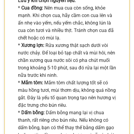
Lưu ý khi chọn nguyên liệu:
*
Cua đồng:
Nên mua cua còn sống, khỏe
mạnh. Khi chọn cua, hãy cầm con cua lên và
ấn nhẹ vào yếm, nếu yếm chắc, không lún là
cua còn tươi và nhiều thịt. Tránh chọn cua đã
chết hoặc có mùi lạ.
*
Xương lợn:
Rửa xương thật sạch dưới vòi
nước chảy. Để loại bỏ tạp chất và mùi hôi, nên
chần xương qua nước sôi có pha chút muối
trong khoảng 5-10 phút, sau đó rửa lại một lần
nữa trước khi ninh.
*
Mắm tôm:
Mắm tôm chất lượng tốt sẽ có
màu hồng tươi, mùi thơm dịu, không quá nồng
gắt. Đây là yếu tố quan trọng tạo nên hương vị
đặc trưng cho bún riêu.
*
Dấm bỗng:
Dấm bỗng mang lại vị chua
thanh, rất riêng cho bún riêu. Nếu không có
dấm bỗng, bạn có thể thay thế bằng dấm gạo