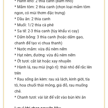
* Hành khô: 2 thìa canh (băm nhỏ)
* Mắm tôm: 2 thìa canh (chọn loại mắm tôm
ngon, có mùi thơm đặc trưng)
* Dầu ăn: 2 thìa canh
* Muối: 1/2 thìa cà phê
* Sa tế: 2-3 thìa canh (tùy khẩu vị cay)
* Dấm bỗng: 3 thìa canh (hoặc dấm gạo,
chanh để tạo vị chua thanh)
* Nước mắm: vừa đủ nêm nếm
* Hạt nêm, đường: vừa đủ nêm nếm
* Ớt tươi: cắt lát hoặc xay nhuyễn
* Hành lá, rau mùi (ngò rí): thái nhỏ để rắc lên
trên
* Rau sống ăn kèm: rau xà lách, kinh giới, tía
tô, hoa chuối thái mỏng, giá đỗ, rau muống
chẻ.
* Chanh tươi: vài lát để vắt vào bún khi ăn