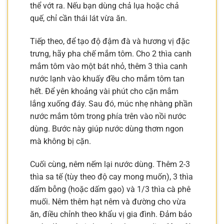
thể vớt ra. Nếu bạn dùng chả lụa hoặc chả
quế, chỉ cần thái lát vừa ăn.
Tiếp theo, để tạo độ đậm đà và hương vị đặc
trưng, hãy pha chế mắm tôm. Cho 2 thìa canh
mắm tôm vào một bát nhỏ, thêm 3 thìa canh
nước lạnh vào khuấy đều cho mắm tôm tan
hết. Để yên khoảng vài phút cho cặn mắm
lắng xuống đáy. Sau đó, múc nhẹ nhàng phần
nước mắm tôm trong phía trên vào nồi nước
dùng. Bước này giúp nước dùng thơm ngon
mà không bị cặn.
Cuối cùng, nêm nếm lại nước dùng. Thêm 2-3
thìa sa tế (tùy theo độ cay mong muốn), 3 thìa
dấm bỗng (hoặc dấm gạo) và 1/3 thìa cà phê
muối. Nêm thêm hạt nêm và đường cho vừa
ăn, điều chỉnh theo khẩu vị gia đình. Đảm bảo