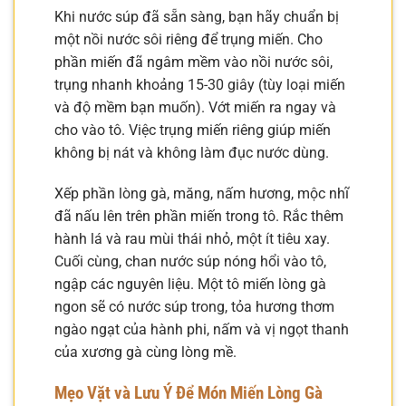
Khi nước súp đã sẵn sàng, bạn hãy chuẩn bị
một nồi nước sôi riêng để trụng miến. Cho
phần miến đã ngâm mềm vào nồi nước sôi,
trụng nhanh khoảng 15-30 giây (tùy loại miến
và độ mềm bạn muốn). Vớt miến ra ngay và
cho vào tô. Việc trụng miến riêng giúp miến
không bị nát và không làm đục nước dùng.
Xếp phần lòng gà, măng, nấm hương, mộc nhĩ
đã nấu lên trên phần miến trong tô. Rắc thêm
hành lá và rau mùi thái nhỏ, một ít tiêu xay.
Cuối cùng, chan nước súp nóng hổi vào tô,
ngập các nguyên liệu. Một tô miến lòng gà
ngon sẽ có nước súp trong, tỏa hương thơm
ngào ngạt của hành phi, nấm và vị ngọt thanh
của xương gà cùng lòng mề.
Mẹo Vặt và Lưu Ý Để Món Miến Lòng Gà