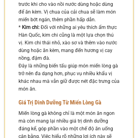
trước khi cho vào nồi nước dùng hoặc dùng
để ăn kèm. Vị chua của cải chua sẽ làm món
miến bớt ngán, thêm phần hấp dẫn.
*
Kim chi:
Đối với những ai yêu thích ẩm thực
Hàn Quốc, kim chi cũng là một lựa chọn thú
vị. Kim chi thái nhỏ, xào sơ và thêm vào nước
dùng hoặc ăn kèm, mang đến hương vị cay
nồng, đậm đà.
Đây là những biến tấu giúp món miến lòng gà
trở nên đa dạng hơn, phục vụ nhiều khẩu vị
khác nhau mà vẫn giữ được nét đặc trưng của
món ăn.
Giá Trị Dinh Dưỡng Từ Miến Lòng Gà
Miến lòng gà không chỉ là một món ăn ngon
mà còn mang lại nhiều giá trị dinh dưỡng
đáng kể, góp phần vào một chế độ ăn uống
cân bằng. Việc hiểu rõ những lợi ích này sẽ