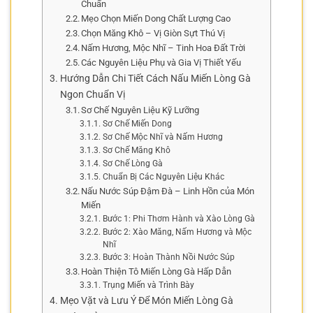
Chuẩn
Mẹo Chọn Miến Dong Chất Lượng Cao
Chọn Măng Khô – Vị Giòn Sựt Thú Vị
Nấm Hương, Mộc Nhĩ – Tinh Hoa Đất Trời
Các Nguyên Liệu Phụ và Gia Vị Thiết Yếu
Hướng Dẫn Chi Tiết Cách Nấu Miến Lòng Gà
Ngon Chuẩn Vị
Sơ Chế Nguyên Liệu Kỹ Lưỡng
Sơ Chế Miến Dong
Sơ Chế Mộc Nhĩ và Nấm Hương
Sơ Chế Măng Khô
Sơ Chế Lòng Gà
Chuẩn Bị Các Nguyên Liệu Khác
Nấu Nước Súp Đậm Đà – Linh Hồn của Món
Miến
Bước 1: Phi Thơm Hành và Xào Lòng Gà
Bước 2: Xào Măng, Nấm Hương và Mộc
Nhĩ
Bước 3: Hoàn Thành Nồi Nước Súp
Hoàn Thiện Tô Miến Lòng Gà Hấp Dẫn
Trụng Miến và Trình Bày
Mẹo Vặt và Lưu Ý Để Món Miến Lòng Gà