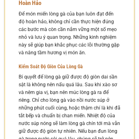
Hoàn Hảo
Để món miến lòng gà của bạn luôn đạt đến
độ hoàn hảo, không chỉ cần thực hiện đúng
các bước mà còn cần nắm vững một số mẹo
nhỏ và lưu ý quan trọng. Những kinh nghiệm
này sẽ giúp bạn khắc phục các lỗi thường gặp
và nâng tầm hương vị món ăn.
Kiểm Soát Độ Giòn Của Lòng Gà
Bí quyết để lòng gà giữ được độ giòn dai sần
sật là không nên nấu quá lâu. Sau khi xào sơ
và nêm gia vị, bạn nên múc lòng gà ra để
riêng. Chỉ cho lòng gà vào nồi nước súp ở
những phút cuối cùng, hoặc thậm chí là khi đã
tắt bếp và chuẩn bị chan miến. Nhiệt độ của
nước súp nóng sẽ làm lòng gà chín tới mà vẫn
giữ được độ giòn tự nhiên. Nếu bạn đun lòng
gà trong nước sôi quá lâu, chúng sẽ trở nên