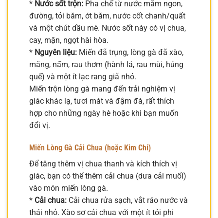
*
Nước sốt trộn:
Pha chế từ nước mắm ngon,
đường, tỏi băm, ớt băm, nước cốt chanh/quất
và một chút dầu mè. Nước sốt này có vị chua,
cay, mặn, ngọt hài hòa.
*
Nguyên liệu:
Miến đã trụng, lòng gà đã xào,
măng, nấm, rau thơm (hành lá, rau mùi, húng
quế) và một ít lạc rang giã nhỏ.
Miến trộn lòng gà mang đến trải nghiệm vị
giác khác lạ, tươi mát và đậm đà, rất thích
hợp cho những ngày hè hoặc khi bạn muốn
đổi vị.
Miến Lòng Gà Cải Chua (hoặc Kim Chi)
Để tăng thêm vị chua thanh và kích thích vị
giác, bạn có thể thêm cải chua (dưa cải muối)
vào món miến lòng gà.
*
Cải chua:
Cải chua rửa sạch, vắt ráo nước và
thái nhỏ. Xào sơ cải chua với một ít tỏi phi