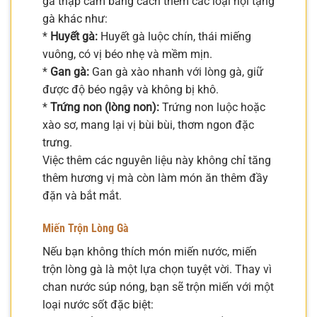
gà thập cẩm bằng cách thêm các loại nội tạng
gà khác như:
*
Huyết gà:
Huyết gà luộc chín, thái miếng
vuông, có vị béo nhẹ và mềm mịn.
*
Gan gà:
Gan gà xào nhanh với lòng gà, giữ
được độ béo ngậy và không bị khô.
*
Trứng non (lòng non):
Trứng non luộc hoặc
xào sơ, mang lại vị bùi bùi, thơm ngon đặc
trưng.
Việc thêm các nguyên liệu này không chỉ tăng
thêm hương vị mà còn làm món ăn thêm đầy
đặn và bắt mắt.
Miến Trộn Lòng Gà
Nếu bạn không thích món miến nước, miến
trộn lòng gà là một lựa chọn tuyệt vời. Thay vì
chan nước súp nóng, bạn sẽ trộn miến với một
loại nước sốt đặc biệt: