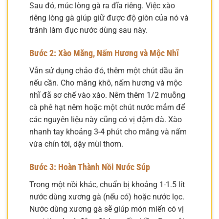
Sau đó, múc lòng gà ra đĩa riêng. Việc xào
riêng lòng gà giúp giữ được độ giòn của nó và
tránh làm đục nước dùng sau này.
Bước 2: Xào Măng, Nấm Hương và Mộc Nhĩ
Vẫn sử dụng chảo đó, thêm một chút dầu ăn
nếu cần. Cho măng khô, nấm hương và mộc
nhĩ đã sơ chế vào xào. Nêm thêm 1/2 muỗng
cà phê hạt nêm hoặc một chút nước mắm để
các nguyên liệu này cũng có vị đậm đà. Xào
nhanh tay khoảng 3-4 phút cho măng và nấm
vừa chín tới, dậy mùi thơm.
Bước 3: Hoàn Thành Nồi Nước Súp
Trong một nồi khác, chuẩn bị khoảng 1-1.5 lít
nước dùng xương gà (nếu có) hoặc nước lọc.
Nước dùng xương gà sẽ giúp món miến có vị