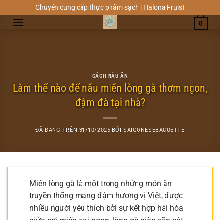
Chuyển
Chuyên cung cấp thực phẩm sạch | Halona Fruist
đến
0
nội
dung
CÁCH NẤU ĂN
Làm thế nào để nấu miến lòng gà thơm ngon,
đậm đà tại nhà?
ĐÃ ĐĂNG TRÊN
31/10/2025
BỞI
SAIGONESEBAGUETTE
Miến lòng gà là một trong những món ăn
truyền thống mang đậm hương vị Việt, được
nhiều người yêu thích bởi sự kết hợp hài hòa