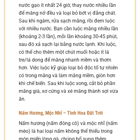
nước gạo ít nhất 24 giờ, thay nước nhiều lần
để măng nở đều và loại bỏ bớt vị đắng chát.
Sau khi ngâm, rửa sạch măng, rồi đem luộc
với nhiều nước. Bạn cần luộc măng nhiều lần
(khoảng 2-3 lần), mỗi lần khoảng 30-45 phút,
sau đó xả sạch lại bằng nước lạnh. Khi luộc,
có thể cho thêm một chút muối hoặc ít lá
tre/lá dong để măng nhanh mềm và thơm
hơn. Việc luộc kỹ giúp loại bỏ độc tố tự nhiên
có trong măng và làm măng mềm, giòn hơn
khi chế biến. Sau khi luộc xong, cắt bỏ phần
măng già, xơ cứng và xé măng thành sợi vừa
ăn.
Nấm Hương, Mộc Nhĩ – Tinh Hoa Đất Trời
Nấm hương (nấm đông cô) và mộc nhĩ (nấm
mèo) là hai loại nấm không thể thiếu trong
món miến lòng gà, chúng bổ sung thêm