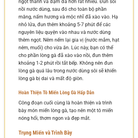
ngọt thanh và đậm đà hơn rất nhiều. Đun sôi
nồi nước dùng, sau đó cho toàn bộ phần
măng, nấm hương và mộc nhĩ đã xào vào. Hạ
nhỏ lửa, đun thêm khoảng 5-7 phút để các
nguyên liệu quyện vào nhau và nước dùng
thêm ngọt. Nêm nếm lại gia vị (nước mắm, hạt
nêm, muối) cho vừa ăn. Lúc này, bạn có thể
cho phần lòng gà đã xào vào nồi, đun thêm
khoảng 1-2 phút rồi tắt bếp. Không nên đun
lòng gà quá lâu trong nước dùng sôi sẽ khiến
lòng gà bị dai và mất độ giòn.
Hoàn Thiện Tô Miến Lòng Gà Hấp Dẫn
Công đoạn cuối cùng là hoàn thiện và trình
bày món miến lòng gà, tạo nên một tô miến
nóng hổi, thơm ngon và đẹp mắt.
Trụng Miến và Trình Bày