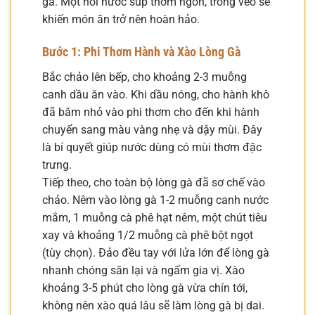
gà. Một nồi nước súp thơm ngon, trong veo sẽ
khiến món ăn trở nên hoàn hảo.
Bước 1: Phi Thơm Hành và Xào Lòng Gà
Bắc chảo lên bếp, cho khoảng 2-3 muỗng
canh dầu ăn vào. Khi dầu nóng, cho hành khô
đã băm nhỏ vào phi thơm cho đến khi hành
chuyển sang màu vàng nhẹ và dậy mùi. Đây
là bí quyết giúp nước dùng có mùi thơm đặc
trưng.
Tiếp theo, cho toàn bộ lòng gà đã sơ chế vào
chảo. Nêm vào lòng gà 1-2 muỗng canh nước
mắm, 1 muỗng cà phê hạt nêm, một chút tiêu
xay và khoảng 1/2 muỗng cà phê bột ngọt
(tùy chọn). Đảo đều tay với lửa lớn để lòng gà
nhanh chóng săn lại và ngấm gia vị. Xào
khoảng 3-5 phút cho lòng gà vừa chín tới,
không nên xào quá lâu sẽ làm lòng gà bị dai.