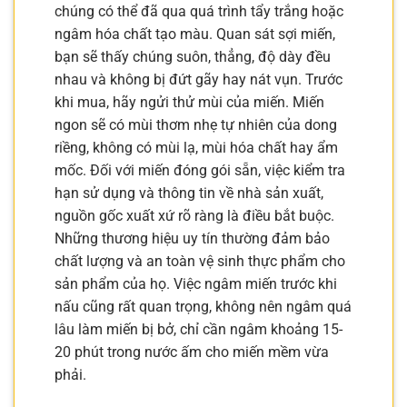
chúng có thể đã qua quá trình tẩy trắng hoặc
ngâm hóa chất tạo màu. Quan sát sợi miến,
bạn sẽ thấy chúng suôn, thẳng, độ dày đều
nhau và không bị đứt gãy hay nát vụn. Trước
khi mua, hãy ngửi thử mùi của miến. Miến
ngon sẽ có mùi thơm nhẹ tự nhiên của dong
riềng, không có mùi lạ, mùi hóa chất hay ẩm
mốc. Đối với miến đóng gói sẵn, việc kiểm tra
hạn sử dụng và thông tin về nhà sản xuất,
nguồn gốc xuất xứ rõ ràng là điều bắt buộc.
Những thương hiệu uy tín thường đảm bảo
chất lượng và an toàn vệ sinh thực phẩm cho
sản phẩm của họ. Việc ngâm miến trước khi
nấu cũng rất quan trọng, không nên ngâm quá
lâu làm miến bị bở, chỉ cần ngâm khoảng 15-
20 phút trong nước ấm cho miến mềm vừa
phải.