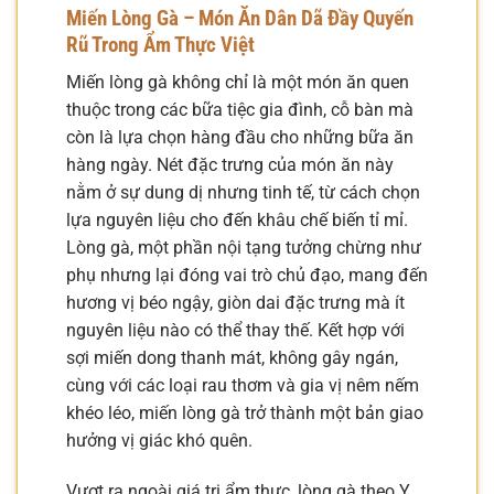
Miến Lòng Gà – Món Ăn Dân Dã Đầy Quyến
Rũ Trong Ẩm Thực Việt
Miến lòng gà không chỉ là một món ăn quen
thuộc trong các bữa tiệc gia đình, cỗ bàn mà
còn là lựa chọn hàng đầu cho những bữa ăn
hàng ngày. Nét đặc trưng của món ăn này
nằm ở sự dung dị nhưng tinh tế, từ cách chọn
lựa nguyên liệu cho đến khâu chế biến tỉ mỉ.
Lòng gà, một phần nội tạng tưởng chừng như
phụ nhưng lại đóng vai trò chủ đạo, mang đến
hương vị béo ngậy, giòn dai đặc trưng mà ít
nguyên liệu nào có thể thay thế. Kết hợp với
sợi miến dong thanh mát, không gây ngán,
cùng với các loại rau thơm và gia vị nêm nếm
khéo léo, miến lòng gà trở thành một bản giao
hưởng vị giác khó quên.
Vượt ra ngoài giá trị ẩm thực, lòng gà theo Y