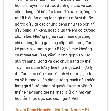
học cổ truyền còn được đánh giá cao về các
công dụng bồi bổ sức khỏe. Từ xa xưa, ông bà
ta đã biết tận dụng lòng gà như một vị thuốc
hỗ trợ điều trị các chứng bệnh như táo bón, trĩ,
đầy bụng, ăn kém, hoặc giúp trẻ em còi xương,
chậm lớn. Những nghiên cứu hiện đại cũng
chỉ ra rằng, lòng gà cung cấp một lượng đáng
kể protein, vitamin (như B12) và các khoáng
chất thiết yếu (sắt, kẽm), đóng góp vào việc
duy trì năng lượng và các chức năng cơ thể.
Tuy nhiên, cần lưu ý tiêu thụ một cách hợp lý
để đảm bảo sức khỏe. Chính vì những giá trị
cả về hương vị lẫn dinh dưỡng,
cách nấu miến
lòng gà
đã trở thành bí quyết được truyền từ
thế hệ này sang thế hệ khác, giữ gìn nét văn
hóa ẩm thực đặc sắc của người Việt.
Tuyển Chọn Nguyên Liệu Tươi Ngon – Bí