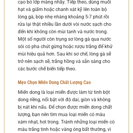
cạo bỏ lớp màng nhầy. Tiếp theo, dùng muối
hạt và giấm hoặc chanh xát kỹ lên toàn bộ
lòng gà, bóp nhẹ nhàng khoảng 5-7 phút rồi
rửa lại thật nhiều lần dưới vòi nước sạch cho
đến khi không còn mùi tanh và nước trong.
Một số người còn trụng sơ lòng gà qua nước
sôi có pha chút gừng hoặc rượu trắng để khử
mùi hiệu quả hơn. Sau khi sơ chế, lòng gà sẽ
trở nên sạch sẽ, trắng hồng và sẵn sàng cho
các bước chế biến tiếp theo.
Mẹo Chọn Miến Dong Chất Lượng Cao
Miến dong là loại miến được làm từ tinh bột
dong riềng, nổi bật với độ dai, giòn và không
bị nát khi nấu. Để chọn được miến dong chất
lượng, bạn nên tìm mua loại miến có màu
xám nhạt, hơi trong. Tránh những loại miến có
màu trắng tinh hoặc vàng óng bất thường, vì