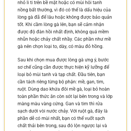
nhỏ li ti trên bề mặt hoặc có mùi hôi tanh
nồng bất thường, vì đó có thể là dấu hiệu của
lòng gà đã để lâu hoặc không được bảo quản
tốt. Khi cầm lòng gà lên, bạn sẽ cảm nhận
được độ đàn hồi nhất định, không quá mềm
nhũn hoặc chảy chất nhầy. Các phần như mề
gà nên chọn loại to, dày, có màu đỏ hồng.
Sau khi chọn mua được lòng gà ưng ý, bước
sơ chế cũng cần được thực hiện kỹ lưỡng để
loại bỏ mùi tanh và tạp chất. Đầu tiên, bạn
cần tách riêng từng bộ phận: mề, gan, tim,
ruột. Dùng dao khứa đôi mề gà, loại bỏ hoàn
toàn phần thức ăn còn sót lại bên trong và lớp
màng màu vàng cứng. Gan và tim thì rửa
sạch dưới vòi nước chảy. Với ruột gà, đây là
phần dễ có mùi nhất, bạn có thể vuốt sạch
chất thải bên trong, sau đó lộn ngược lại và