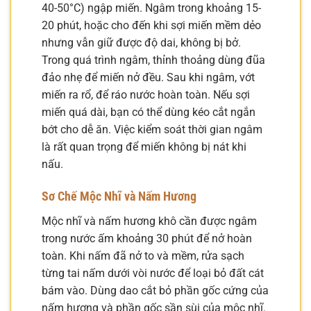
40-50°C) ngập miến. Ngâm trong khoảng 15-
20 phút, hoặc cho đến khi sợi miến mềm dẻo
nhưng vẫn giữ được độ dai, không bị bở.
Trong quá trình ngâm, thỉnh thoảng dùng đũa
đảo nhẹ để miến nở đều. Sau khi ngâm, vớt
miến ra rổ, để ráo nước hoàn toàn. Nếu sợi
miến quá dài, bạn có thể dùng kéo cắt ngắn
bớt cho dễ ăn. Việc kiểm soát thời gian ngâm
là rất quan trọng để miến không bị nát khi
nấu.
Sơ Chế Mộc Nhĩ và Nấm Hương
Mộc nhĩ và nấm hương khô cần được ngâm
trong nước ấm khoảng 30 phút để nở hoàn
toàn. Khi nấm đã nở to và mềm, rửa sạch
từng tai nấm dưới vòi nước để loại bỏ đất cát
bám vào. Dùng dao cắt bỏ phần gốc cứng của
nấm hương và phần gốc sần sùi của mộc nhĩ.