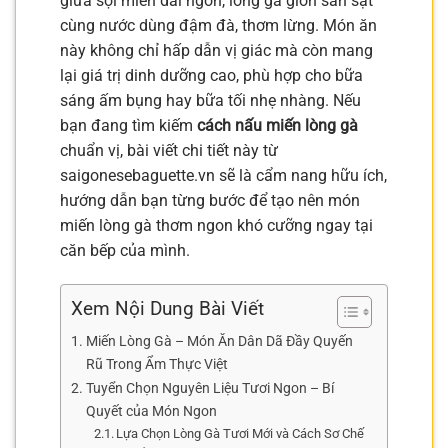
giữa sợi miến dai ngon, lòng gà giòn sần sật
cùng nước dùng đậm đà, thơm lừng. Món ăn
này không chỉ hấp dẫn vị giác mà còn mang
lại giá trị dinh dưỡng cao, phù hợp cho bữa
sáng ấm bụng hay bữa tối nhẹ nhàng. Nếu
bạn đang tìm kiếm
cách nấu miến lòng gà
chuẩn vị, bài viết chi tiết này từ
saigonesebaguette.vn sẽ là cẩm nang hữu ích,
hướng dẫn bạn từng bước để tạo nên món
miến lòng gà thơm ngon khó cưỡng ngay tại
căn bếp của mình.
Xem Nội Dung Bài Viết
Miến Lòng Gà – Món Ăn Dân Dã Đầy Quyến
Rũ Trong Ẩm Thực Việt
Tuyển Chọn Nguyên Liệu Tươi Ngon – Bí
Quyết của Món Ngon
Lựa Chọn Lòng Gà Tươi Mới và Cách Sơ Chế