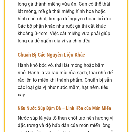
lòng gà thành miếng vừa ăn. Gan có thể thái
lát mỏng, mề gà thái miếng hình hoa hoặc
hình chữ nhật, tim gà để nguyên hoặc bổ đôi.
Các bộ phận khác như ruột gà thì cắt khúc
khoảng 3-4cm. Việc cắt miếng vừa phải giúp
lòng gà dễ ngấm gia vị và chín đều.
Chuẩn Bị Các Nguyên Liệu Khác
Hành khô bóc vỏ, thái lát mỏng hoặc băm
nhỏ. Hành lá và rau mùi rửa sạch, thái nhỏ để
rắc lên tô miến khi thành phẩm. Chuẩn bị sẵn
các loại gia vị như nước mắm, hạt nêm, tiêu
xay.
Nấu Nước Súp Đậm Đà – Linh Hồn của Món Miến
Nước súp là yếu tố then chốt tạo nên hương vị
đặc trưng và độ hấp dẫn của món miến lòng