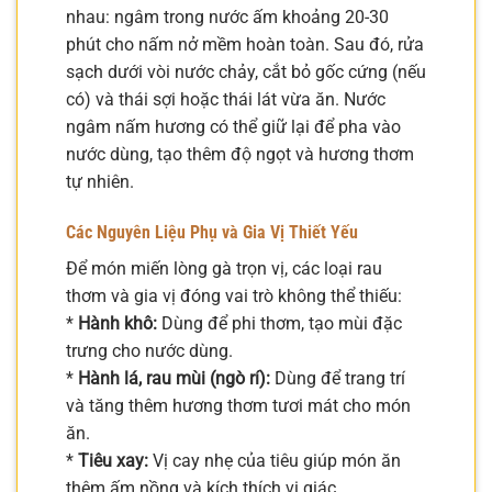
nhau: ngâm trong nước ấm khoảng 20-30
phút cho nấm nở mềm hoàn toàn. Sau đó, rửa
sạch dưới vòi nước chảy, cắt bỏ gốc cứng (nếu
có) và thái sợi hoặc thái lát vừa ăn. Nước
ngâm nấm hương có thể giữ lại để pha vào
nước dùng, tạo thêm độ ngọt và hương thơm
tự nhiên.
Các Nguyên Liệu Phụ và Gia Vị Thiết Yếu
Để món miến lòng gà trọn vị, các loại rau
thơm và gia vị đóng vai trò không thể thiếu:
*
Hành khô:
Dùng để phi thơm, tạo mùi đặc
trưng cho nước dùng.
*
Hành lá, rau mùi (ngò rí):
Dùng để trang trí
và tăng thêm hương thơm tươi mát cho món
ăn.
*
Tiêu xay:
Vị cay nhẹ của tiêu giúp món ăn
thêm ấm nồng và kích thích vị giác.