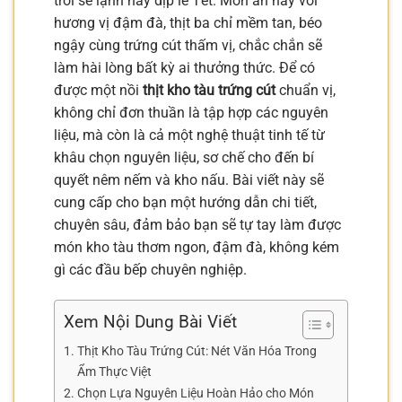
trời se lạnh hay dịp lễ Tết. Món ăn này với
hương vị đậm đà, thịt ba chỉ mềm tan, béo
ngậy cùng trứng cút thấm vị, chắc chắn sẽ
làm hài lòng bất kỳ ai thưởng thức. Để có
được một nồi
thịt kho tàu trứng cút
chuẩn vị,
không chỉ đơn thuần là tập hợp các nguyên
liệu, mà còn là cả một nghệ thuật tinh tế từ
khâu chọn nguyên liệu, sơ chế cho đến bí
quyết nêm nếm và kho nấu. Bài viết này sẽ
cung cấp cho bạn một hướng dẫn chi tiết,
chuyên sâu, đảm bảo bạn sẽ tự tay làm được
món kho tàu thơm ngon, đậm đà, không kém
gì các đầu bếp chuyên nghiệp.
Xem Nội Dung Bài Viết
Thịt Kho Tàu Trứng Cút: Nét Văn Hóa Trong
Ẩm Thực Việt
Chọn Lựa Nguyên Liệu Hoàn Hảo cho Món