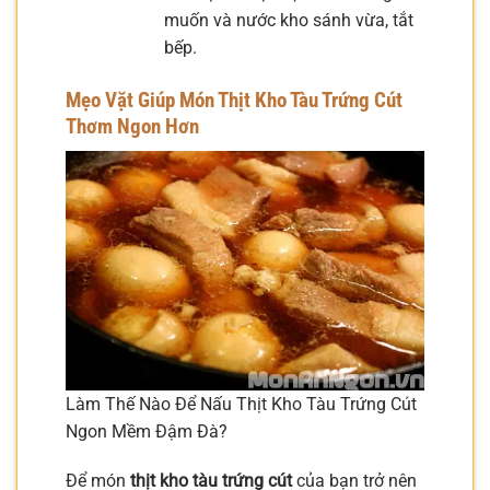
muốn và nước kho sánh vừa, tắt
bếp.
Mẹo Vặt Giúp Món Thịt Kho Tàu Trứng Cút
Thơm Ngon Hơn
Làm Thế Nào Để Nấu Thịt Kho Tàu Trứng Cút
Ngon Mềm Đậm Đà?
Để món
thịt kho tàu trứng cút
của bạn trở nên