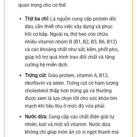
quan trọng cho cơ thể.
Thịt ba chỉ:
Là nguồn cung cấp protein dồi
dào, cần thiết cho việc xây dựng và phục
hồi cơ bắp. Ngoài ra, thịt heo còn chứa
nhiều vitamin nhóm B (B1, B2, B3, B6, B12)
và các khoáng chất như sắt, kẽm, phốt pho,
giúp hỗ trợ quá trình trao đổi chất và tăng
cường hệ miễn dịch.
Trứng cút:
Giàu protein, vitamin A, B12,
riboflavin và selen. Trứng cút có hàm lượng
cholesterol thấp hơn trứng gà và thường
được xem là lựa chọn tốt cho sức khỏe tim
mạch khi tiêu thụ ở mức độ vừa phải.
Nước dừa:
Cung cấp các chất điện giải tự
nhiên, kali và một số vitamin. Nước dừa
không chỉ giúp món ăn có vị ngọt thanh mà