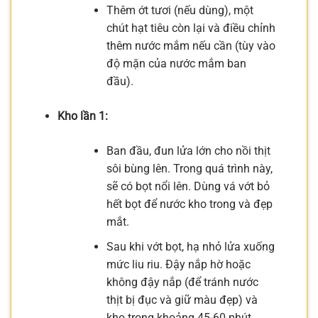
Thêm ớt tươi (nếu dùng), một
chút hạt tiêu còn lại và điều chỉnh
thêm nước mắm nếu cần (tùy vào
độ mặn của nước mắm ban
đầu).
Kho lần 1:
Ban đầu, đun lửa lớn cho nồi thịt
sôi bùng lên. Trong quá trình này,
sẽ có bọt nổi lên. Dùng vá vớt bỏ
hết bọt để nước kho trong và đẹp
mắt.
Sau khi vớt bọt, hạ nhỏ lửa xuống
mức liu riu. Đậy nắp hờ hoặc
không đậy nắp (để tránh nước
thịt bị đục và giữ màu đẹp) và
kho trong khoảng 45-60 phút.