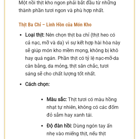
Một nồi thịt kho ngon phải bắt đầu từ những
thành phần tươi ngon và phù hợp nhất.
Thịt Ba Chỉ – Linh Hồn của Món Kho
Loại thịt:
Nên chọn thịt ba chỉ (thịt heo có
cả nạc, mỡ và da) vì sự kết hợp hài hòa này
sẽ giúp món kho mềm mọng, không bị khô
hay quá ngán. Phần thịt có tỷ lệ nạc-mỡ-da
cân bằng, da mỏng, thịt săn chắc, tươi
sáng sẽ cho chất lượng tốt nhất.
Cách chọn:
Màu sắc:
Thịt tươi có màu hồng
nhạt tự nhiên, không có các đốm
đỏ sẫm hay xanh tái.
Độ đàn hồi:
Dùng ngón tay ấn
nhẹ vào miếng thịt, nếu thịt