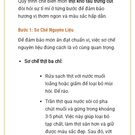
Quy trình chế biến món
thịt kho tàu trứng cút
đòi hỏi sự tỉ mỉ ở từng bước để đảm bảo
hương vị thơm ngon và màu sắc hấp dẫn.
Bước 1: Sơ Chế Nguyên Liệu
Để đảm bảo món ăn đạt chuẩn vị, việc sơ chế
nguyên liệu đúng cách là vô cùng quan trọng.
Sơ chế thịt ba chỉ:
Rửa sạch thịt với nước muối
loãng hoặc giấm để loại bỏ mùi
hôi. Để ráo.
Trần thịt qua nước sôi có pha
chút muối và gừng trong khoảng
3-5 phút. Việc này giúp loại bỏ
tạp chất, làm thịt săn hơn và giữ
được màu sắc đẹp. Sau đó, vớt