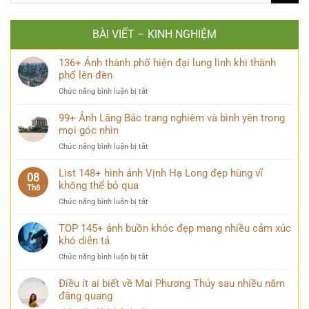
BÀI VIẾT – KINH NGHIỆM
136+ Ảnh thành phố hiện đại lung linh khi thành
phố lên đèn
ở
Chức năng bình luận bị tắt
136+
Ảnh
99+ Ảnh Lăng Bác trang nghiêm và bình yên trong
thành
mọi góc nhìn
phố
ở
Chức năng bình luận bị tắt
hiện
99+
đại
Ảnh
List 148+ hình ảnh Vịnh Hạ Long đẹp hùng vĩ
lung
08
Lăng
không thể bỏ qua
linh
Th8
Bác
khi
ở
Chức năng bình luận bị tắt
trang
thành
List
nghiêm
phố
148+
TOP 145+ ảnh buồn khóc đẹp mang nhiều cảm xúc
và
lên
hình
khó diễn tả
bình
đèn
ảnh
yên
ở
Chức năng bình luận bị tắt
Vịnh
trong
TOP
Hạ
mọi
145+
Điều ít ai biết về Mai Phương Thúy sau nhiều năm
Long
góc
ảnh
đăng quang
đẹp
nhìn
buồn
hùng