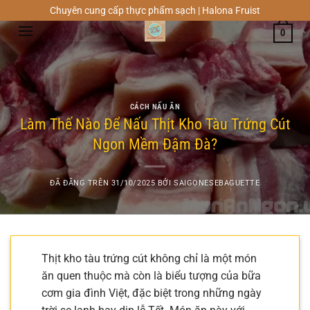
Chuyển
Chuyên cung cấp thực phẩm sạch | Halona Fruist
đến
0
nội
dung
CÁCH NẤU ĂN
Làm Thế Nào Để Nấu Thịt Kho Tàu Trứng Cút
Ngon Mềm Đậm Đà?
ĐÃ ĐĂNG TRÊN
31/10/2025
BỞI
SAIGONESEBAGUETTE
Thịt kho tàu trứng cút không chỉ là một món
ăn quen thuộc mà còn là biểu tượng của bữa
cơm gia đình Việt, đặc biệt trong những ngày