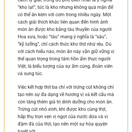
“kho lạt”, tức là kho nhưng không quá mặn để
có thể ăn kèm với cơm trong nhiều ngày. Một
cách giải thích khác liên quan đến hình ảnh
món ăn được kho bằng tàu thuyền của người
Hoa xưa, hoặc “tàu” mang ý nghĩa là “sâu”,
“kỹ lưỡng”, chỉ cách thức kho thịt nhừ rệu. Dù
với cách hiểu nào, món ăn này vẫn giữ vững vị
thế quan trọng trong tâm hồn ẩm thực người
Việt, là biểu tượng của sự ấm cúng, đoàn viên
và sung túc.
Việc kết hợp thịt ba chỉ với trứng cút không chỉ
tạo nên sự đa dạng về hương vị và kết cấu mà
còn tăng thêm giá trị dinh dưỡng cho món ăn.
Trứng cút nhỏ xinh, khi được kho cùng thịt,
hấp thụ trọn vẹn vị ngọt của nước dừa và vị
đậm đà của thịt, tạo nên một sự hòa quyện
tuyệt vời.