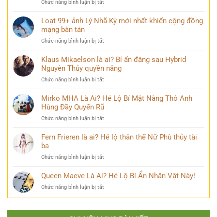
ở
Chức năng bình luận bị tắt
khóc
vĩ
Điều
đẹp
không
ít
Loạt 99+ ảnh Lý Nhã Kỳ mới nhất khiến cộng đồng
mang
thể
ai
mạng bàn tán
nhiều
bỏ
biết
cảm
qua
ở
Chức năng bình luận bị tắt
về
xúc
Loạt
Mai
khó
99+
Klaus Mikaelson là ai? Bí ẩn đằng sau Hybrid
Phương
diễn
ảnh
Nguyên Thủy quyền năng
Thúy
tả
Lý
sau
ở
Chức năng bình luận bị tắt
Nhã
nhiều
Klaus
Kỳ
năm
Mikaelson
Mirko MHA Là Ai? Hé Lộ Bí Mật Nàng Thỏ Anh
mới
đăng
là
Hùng Đầy Quyến Rũ
nhất
quang
ai?
khiến
ở
Chức năng bình luận bị tắt
Bí
cộng
Mirko
ẩn
đồng
MHA
Fern Frieren là ai? Hé lộ thân thế Nữ Phù thủy tài
đằng
mạng
Là
ba
sau
bàn
Ai?
Hybrid
tán
ở
Chức năng bình luận bị tắt
Hé
Nguyên
Fern
Lộ
Thủy
Frieren
Queen Maeve Là Ai? Hé Lộ Bí Ẩn Nhân Vật Này!
Bí
quyền
là
Mật
năng
ở
Chức năng bình luận bị tắt
ai?
Nàng
Queen
Hé
Thỏ
Maeve
lộ
Anh
Là
thân
Hùng