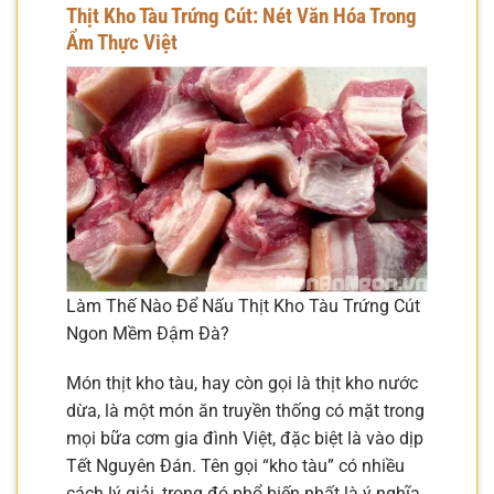
Thịt Kho Tàu Trứng Cút: Nét Văn Hóa Trong
Ẩm Thực Việt
Làm Thế Nào Để Nấu Thịt Kho Tàu Trứng Cút
Ngon Mềm Đậm Đà?
Món thịt kho tàu, hay còn gọi là thịt kho nước
dừa, là một món ăn truyền thống có mặt trong
mọi bữa cơm gia đình Việt, đặc biệt là vào dịp
Tết Nguyên Đán. Tên gọi “kho tàu” có nhiều
cách lý giải, trong đó phổ biến nhất là ý nghĩa