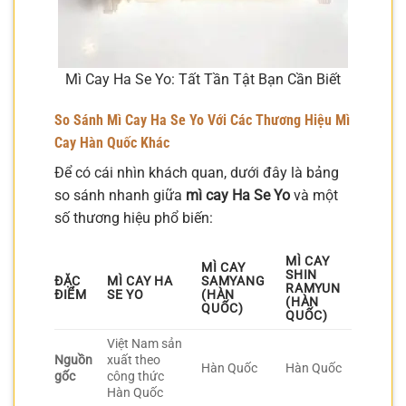
Mì Cay Ha Se Yo: Tất Tần Tật Bạn Cần Biết
So Sánh Mì Cay Ha Se Yo Với Các Thương Hiệu Mì
Cay Hàn Quốc Khác
Để có cái nhìn khách quan, dưới đây là bảng
so sánh nhanh giữa
mì cay Ha Se Yo
và một
số thương hiệu phổ biến:
MÌ CAY
MÌ CAY
SHIN
ĐẶC
MÌ CAY HA
SAMYANG
RAMYUN
ĐIỂM
SE YO
(HÀN
(HÀN
QUỐC)
QUỐC)
Việt Nam sản
Nguồn
xuất theo
Hàn Quốc
Hàn Quốc
gốc
công thức
Hàn Quốc