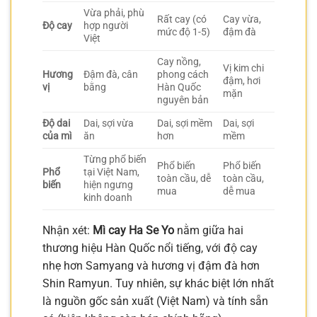
Vừa phải, phù
Rất cay (có
Cay vừa,
Độ cay
hợp người
mức độ 1-5)
đậm đà
Việt
Cay nồng,
Vị kim chi
Hương
Đậm đà, cân
phong cách
đậm, hơi
vị
bằng
Hàn Quốc
mặn
nguyên bản
Độ dai
Dai, sợi vừa
Dai, sợi mềm
Dai, sợi
của mì
ăn
hơn
mềm
Từng phổ biến
Phổ biến
Phổ biến
Phổ
tại Việt Nam,
toàn cầu, dễ
toàn cầu,
biến
hiện ngưng
mua
dễ mua
kinh doanh
Nhận xét:
Mì cay Ha Se Yo
nằm giữa hai
thương hiệu Hàn Quốc nổi tiếng, với độ cay
nhẹ hơn Samyang và hương vị đậm đà hơn
Shin Ramyun. Tuy nhiên, sự khác biệt lớn nhất
là nguồn gốc sản xuất (Việt Nam) và tính sẵn