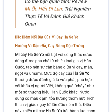
Có thể bạn quan tâm: Review
Mì Ốc Hến Dì Lan
: Trải Nghiệm
Thực Tế Và Đánh Giá Khách
Quan
Đặc Điểm Nổi Bật Của Mì Cay Ha Se Yo
Hương Vị Đậm Đà, Cay Nồng Đặc Trưng
Mì cay Ha Se Yo
nổi bật với công thức nước
dùng được pha chế từ nhiều loại gia vị Hàn
Quốc, tạo nên sự cân bằng giữa vị cay, mặn,
ngọt và umami. Mức độ cay của
Ha Se Yo
thường được đánh giá là vừa phải, phù hợp
với khẩu vị người Việt, không quá “cháy” như
một số thương hiệu Hàn Quốc khác. Nước
dùng có màu đậm, tỏa hương thơm nức, kích
thích vị giác ngay từ lần đầu nếm thử. Điều
này khiến
mì cay Ha Se Yo
trở thành lựa chọn