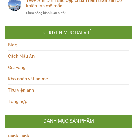
199+ Ảnh Đình Bắc đẹp chuẩn nam thần sân cỏ
và
cười
Jisoo
khiến fan mê mẩn
phong
đẹp
cách
ở
Chức năng bình luận bị tắt
chuẩn
qua
199+
nữ
từng
Ảnh
thần
thời
Đình
Kpop
kỳ
CHUYÊN MỤC BÀI VIẾT
Bắc
dành
đẹp
cho
chuẩn
Blog
người
nam
hâm
thần
Cách Nấu Ăn
mộ
sân
cỏ
Giá vàng
khiến
fan
Kho nhân vật anime
mê
mẩn
Thư viện ảnh
Tổng hợp
DANH MỤC SẢN PHẨM
Bánh Lạnh