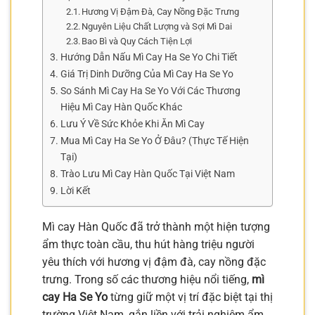
Hương Vị Đậm Đà, Cay Nồng Đặc Trưng
Nguyên Liệu Chất Lượng và Sợi Mì Dai
Bao Bì và Quy Cách Tiện Lợi
Hướng Dẫn Nấu Mì Cay Ha Se Yo Chi Tiết
Giá Trị Dinh Dưỡng Của Mì Cay Ha Se Yo
So Sánh Mì Cay Ha Se Yo Với Các Thương
Hiệu Mì Cay Hàn Quốc Khác
Lưu Ý Về Sức Khỏe Khi Ăn Mì Cay
Mua Mì Cay Ha Se Yo Ở Đâu? (Thực Tế Hiện
Tại)
Trào Lưu Mì Cay Hàn Quốc Tại Việt Nam
Lời Kết
Mì cay Hàn Quốc đã trở thành một hiện tượng
ẩm thực toàn cầu, thu hút hàng triệu người
yêu thích với hương vị đậm đà, cay nồng đặc
trưng. Trong số các thương hiệu nổi tiếng,
mì
cay Ha Se Yo
từng giữ một vị trí đặc biệt tại thị
trường Việt Nam, gắn liền với trải nghiệm ẩm