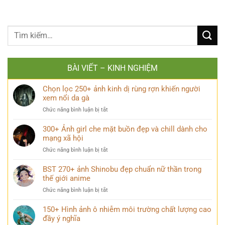
BÀI VIẾT – KINH NGHIỆM
Chọn lọc 250+ ảnh kinh dị rùng rợn khiến người
xem nổi da gà
ở
Chức năng bình luận bị tắt
Chọn
lọc
300+ Ảnh girl che mặt buồn đẹp và chill dành cho
250+
mạng xã hội
ảnh
ở
Chức năng bình luận bị tắt
kinh
300+
dị
Ảnh
BST 270+ ảnh Shinobu đẹp chuẩn nữ thần trong
rùng
girl
thế giới anime
rợn
che
khiến
ở
Chức năng bình luận bị tắt
mặt
người
BST
buồn
xem
270+
150+ Hình ảnh ô nhiễm môi trường chất lượng cao
đẹp
nổi
ảnh
đầy ý nghĩa
và
da
Shinobu