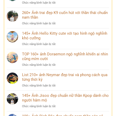
chill
gà
ở
Chức năng bình luận bị tắt
đẹp
dành
150+
chuẩn
cho
Hình
260+ Ảnh trai đẹp K9 cuốn hút với thần thái chuẩn
nữ
mạng
ảnh
nam thần
thần
xã
ô
trong
hội
ở
Chức năng bình luận bị tắt
nhiễm
thế
260+
môi
giới
Ảnh
145+ Ảnh Hello Kitty cute với tạo hình ngộ nghĩnh
trường
anime
trai
khó cưỡng
chất
đẹp
lượng
ở
Chức năng bình luận bị tắt
K9
cao
145+
cuốn
đầy
Ảnh
TOP 160+ ảnh Doraemon ngộ nghĩnh khiến ai nhìn
hút
ý
Hello
cũng mỉm cười
với
nghĩa
Kitty
thần
ở
Chức năng bình luận bị tắt
cute
thái
TOP
với
chuẩn
160+
List 210+ ảnh Neymar đẹp trai và phong cách qua
tạo
nam
ảnh
từng thời kỳ
hình
thần
Doraemon
ngộ
ở
Chức năng bình luận bị tắt
ngộ
nghĩnh
List
nghĩnh
khó
210+
145+ Ảnh Jisoo đẹp chuẩn nữ thần Kpop dành cho
khiến
cưỡng
ảnh
người hâm mộ
ai
Neymar
nhìn
ở
Chức năng bình luận bị tắt
đẹp
cũng
145+
trai
mỉm
Ảnh