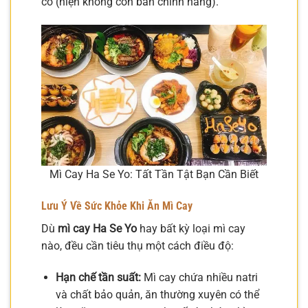
có (hiện không còn bán chính hãng).
Mì Cay Ha Se Yo: Tất Tần Tật Bạn Cần Biết
Lưu Ý Về Sức Khỏe Khi Ăn Mì Cay
Dù
mì cay Ha Se Yo
hay bất kỳ loại mì cay
nào, đều cần tiêu thụ một cách điều độ:
Hạn chế tần suất:
Mì cay chứa nhiều natri
và chất bảo quản, ăn thường xuyên có thể