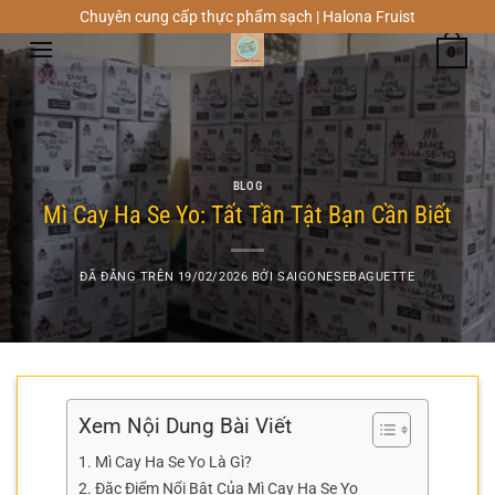
Chuyển
Chuyên cung cấp thực phẩm sạch | Halona Fruist
đến
0
nội
dung
BLOG
Mì Cay Ha Se Yo: Tất Tần Tật Bạn Cần Biết
ĐÃ ĐĂNG TRÊN
19/02/2026
BỞI
SAIGONESEBAGUETTE
Xem Nội Dung Bài Viết
Mì Cay Ha Se Yo Là Gì?
Đặc Điểm Nổi Bật Của Mì Cay Ha Se Yo