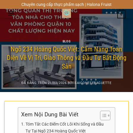
Chuyển
Chuyên cung cấp thực phẩm sạch | Halona Fruist
đến
0
nội
dung
BLOG
Ngõ 234 Hoàng Quốc Việt: Cẩm Nang Toàn
Diện Về Vị Trí, Giao Thông và Đầu Tư Bất Động
Sản
ĐÃ ĐĂNG TRÊN
21/02/2026
BỞI
SAIGONESEBAGUETTE
Xem Nội Dung Bài Viết
Tóm Tắt Các Điểm Cốt Lõi Khi Sống và Đầu
Tư Tại Ngõ 234 Hoàng Quốc Việt