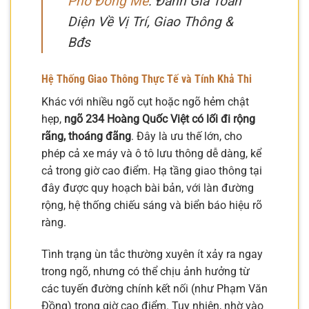
Phố Đồng Me
: Đánh Giá Toàn
Diện Về Vị Trí, Giao Thông &
Bđs
Hệ Thống Giao Thông Thực Tế và Tính Khả Thi
Khác với nhiều ngõ cụt hoặc ngõ hẻm chật
hẹp,
ngõ 234 Hoàng Quốc Việt có lối đi rộng
rãng, thoáng đãng
. Đây là ưu thế lớn, cho
phép cả xe máy và ô tô lưu thông dễ dàng, kể
cả trong giờ cao điểm. Hạ tầng giao thông tại
đây được quy hoạch bài bản, với làn đường
rộng, hệ thống chiếu sáng và biển báo hiệu rõ
ràng.
Tình trạng ùn tắc thường xuyên ít xảy ra ngay
trong ngõ, nhưng có thể chịu ảnh hưởng từ
các tuyến đường chính kết nối (như Phạm Văn
Đồng) trong giờ cao điểm. Tuy nhiên, nhờ vào