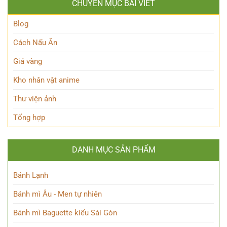
Hùng
CHUYÊN MỤC BÀI VIẾT
Ai?
thế
Đầy
Hé
Nữ
Quyến
Lộ
Blog
Phù
Rũ
Bí
thủy
Ẩn
tài
Cách Nấu Ăn
Nhân
ba
Vật
Giá vàng
Này!
Kho nhân vật anime
Thư viện ảnh
Tổng hợp
DANH MỤC SẢN PHẨM
Bánh Lạnh
Bánh mì Âu - Men tự nhiên
Bánh mì Baguette kiểu Sài Gòn