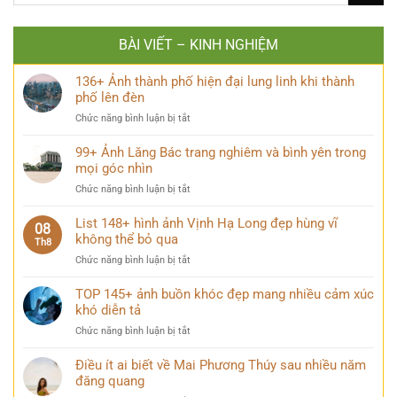
BÀI VIẾT – KINH NGHIỆM
136+ Ảnh thành phố hiện đại lung linh khi thành
phố lên đèn
ở
Chức năng bình luận bị tắt
136+
Ảnh
99+ Ảnh Lăng Bác trang nghiêm và bình yên trong
thành
mọi góc nhìn
phố
ở
Chức năng bình luận bị tắt
hiện
99+
đại
Ảnh
List 148+ hình ảnh Vịnh Hạ Long đẹp hùng vĩ
lung
08
Lăng
không thể bỏ qua
linh
Th8
Bác
khi
ở
Chức năng bình luận bị tắt
trang
thành
List
nghiêm
phố
148+
TOP 145+ ảnh buồn khóc đẹp mang nhiều cảm xúc
và
lên
hình
khó diễn tả
bình
đèn
ảnh
yên
ở
Chức năng bình luận bị tắt
Vịnh
trong
TOP
Hạ
mọi
145+
Điều ít ai biết về Mai Phương Thúy sau nhiều năm
Long
góc
ảnh
đăng quang
đẹp
nhìn
buồn
hùng