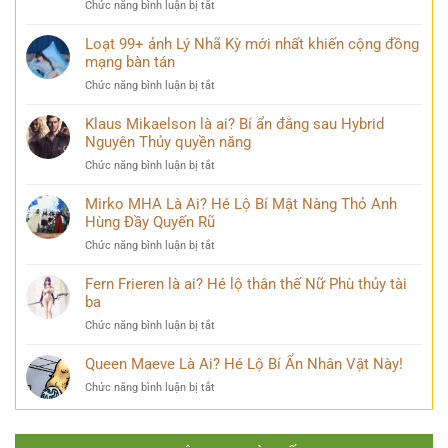
ở
Chức năng bình luận bị tắt
khóc
vĩ
Điều
đẹp
không
ít
Loạt 99+ ảnh Lý Nhã Kỳ mới nhất khiến cộng đồng
mang
thể
ai
mạng bàn tán
nhiều
bỏ
biết
cảm
qua
ở
Chức năng bình luận bị tắt
về
xúc
Loạt
Mai
khó
99+
Klaus Mikaelson là ai? Bí ẩn đằng sau Hybrid
Phương
diễn
ảnh
Nguyên Thủy quyền năng
Thúy
tả
Lý
sau
ở
Chức năng bình luận bị tắt
Nhã
nhiều
Klaus
Kỳ
năm
Mikaelson
Mirko MHA Là Ai? Hé Lộ Bí Mật Nàng Thỏ Anh
mới
đăng
là
Hùng Đầy Quyến Rũ
nhất
quang
ai?
khiến
ở
Chức năng bình luận bị tắt
Bí
cộng
Mirko
ẩn
đồng
MHA
Fern Frieren là ai? Hé lộ thân thế Nữ Phù thủy tài
đằng
mạng
Là
ba
sau
bàn
Ai?
Hybrid
tán
ở
Chức năng bình luận bị tắt
Hé
Nguyên
Fern
Lộ
Thủy
Frieren
Queen Maeve Là Ai? Hé Lộ Bí Ẩn Nhân Vật Này!
Bí
quyền
là
Mật
năng
ở
Chức năng bình luận bị tắt
ai?
Nàng
Queen
Hé
Thỏ
Maeve
lộ
Anh
Là
thân