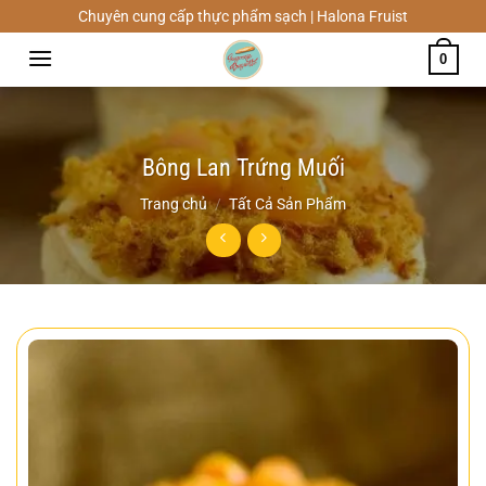
Chuyển
Chuyên cung cấp thực phẩm sạch | Halona Fruist
đến
0
nội
dung
Bông Lan Trứng Muối
Trang chủ
/
Tất Cả Sản Phẩm