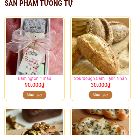
SẢN PHẨM TƯƠNG TỰ
Lamington 4 màu
Sourdough Cám Hạnh Nhân
90.000
₫
30.000
₫
Mua ngay
Mua ngay