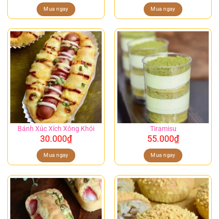
Mua ngay
Mua ngay
Bánh Xúc Xích Xông Khói
Tiramisu
30.000
₫
55.000
₫
Mua ngay
Mua ngay