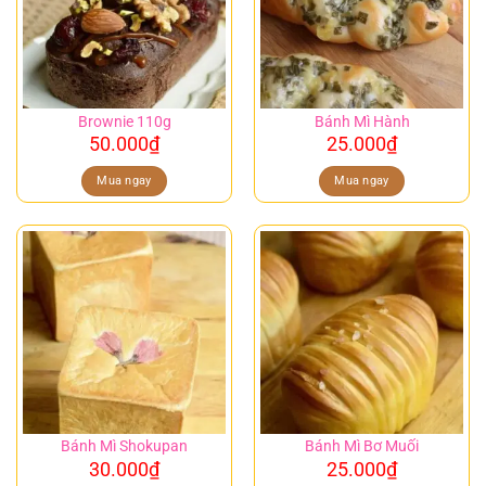
Brownie 110g
Bánh Mì Hành
50.000
₫
25.000
₫
Mua ngay
Mua ngay
Bánh Mì Shokupan
Bánh Mì Bơ Muối
30.000
₫
25.000
₫