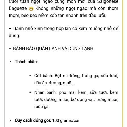
Cuối tuần ngọt ngào cùng món mới của Saigonese
Baguette
Không những ngọt ngào mà còn thơm
thơm, béo béo mềm xốp tan nhanh trên đầu lưỡi.
– Bánh nhỏ xinh trong hộp kín có kèm muỗng nhỏ để
dùng.
– BÁNH BẢO QUẢN LẠNH VÀ DÙNG LẠNH
Thành phần:
Cốt bánh: Bột mì trắng, trứng gà, sữa tươi,
dầu ăn, đường, muối.
Nhân bánh: phô mai kem, sữa tươi, kem
tươi, đường, muối, bơ động vật, trứng muối,
ruốc gà.
Quy cách đóng gói:
100 grams/cái