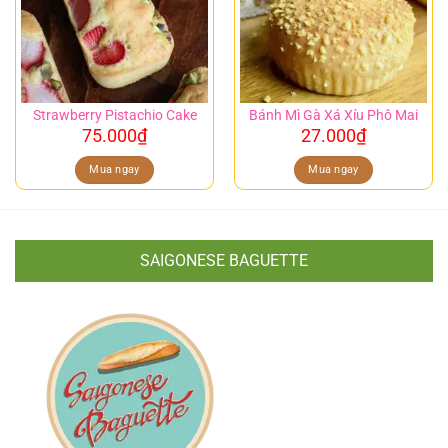
Strawberry Pistachio Cake
Bánh Mì Gà Xá Xíu Phô Mai
75.000
₫
27.000
₫
Mua ngay
Mua ngay
SAIGONESE BAGUETTE